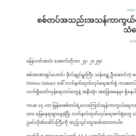
ဆောင
⁨⁨စစ်တပ်အသည်းအသန်ကာကွယ်နေရ
သံဆ
wri
မြေလတ်အသံ၊ အောက်တိုဘာ ၂၄၊ ၂၀၂၅။
စစ်အာဏာရှင်ဟောင်း ဗိုလ်ချုပ်မှူးကြီး သန်းရွှေ ဦးဆောင်တဲ
Defence Industry ခေါ် လက်နက်ထုတ်လုပ်ရေးစက်ရုံ ကပစတပ်တ
လက်ရှိတော်လှန်ရေးတပ်တွေနဲ့ အနီးဆုံး အခြေအနေမှာ ရှိနေ
ကပစ ၁၄ ဟာ မြန်မာစစ်တပ်ရဲ့လေကြောင်းရန်ကာကွယ်ရေးလက်နက်တွ
ထား မြေနေရာရှာဖွေခဲ့ပြီး လက်နက်ထုတ်လုပ်ရေးစက်ရုံတွေ လုံ
ဥမင်လိုဏ်ခေါင်းကြီးကို ထည့်သွင်းတူးဖော်ထားတာပါ။