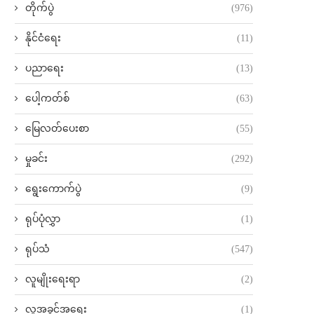
တိုက်ပွဲ
(976)
နိုင်ငံရေး
(11)
ပညာရေး
(13)
ပေါ့ကတ်စ်
(63)
မြေလတ်ပေးစာ
(55)
မှုခင်း
(292)
ရွေးကောက်ပွဲ
(9)
ရုပ်ပုံလွှာ
(1)
ရုပ်သံ
(547)
လူမျိုးရေးရာ
(2)
လူ့အခွင့်အရေး
(1)