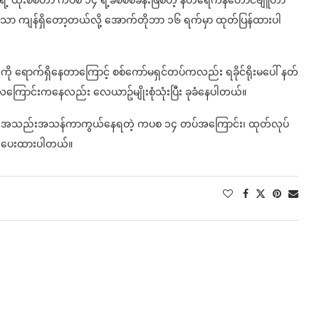
ရဲ့ ထိုးစစ်ဟာ ကပစ ၁၄ ရဲ့ခံစစ်စခန်းဖြစ်တဲ့ နတ်ရေကန်တောင်ဗျူဟာ
ငယ်သာ ကျန်ရှိတော့တယ်လို့ အောက်တိုဘာ ၁၆ ရက်မှာ ထုတ်ပြန်ထားပါ
 ရောက်ရှိနေတာကြောင့် စစ်ကော်မရှင်တပ်ကလည်း ရခိုင်ရိုးမပေါ် နတ်
ြောင်းကနေလည်း လေယာဥ်မျိုးစုံသုံးပြီး ခုခံနေပါတယ်။
င်ကနေ အသည်းအသန်ကာကွယ်နေရတဲ့ ကပစ ၁၄ တပ်အကြောင်း၊ ထုတ်လုပ်
က်ပေးထားပါတယ်။