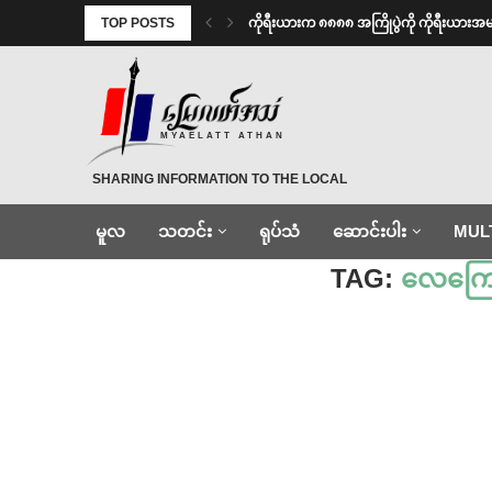
TOP POSTS
ကိုရီးယားက ၈၈၈၈ အကြိုပွဲကို ကိုရီးယား
MYAELATT ATHAN
SHARING INFORMATION TO THE LOCAL
မူလ
သတင်း
ရုပ်သံ
ဆောင်းပါး
MUL
Home
»
လေကြောင်းရန်ကာကွယ်ရေး
TAG:
လေကြော