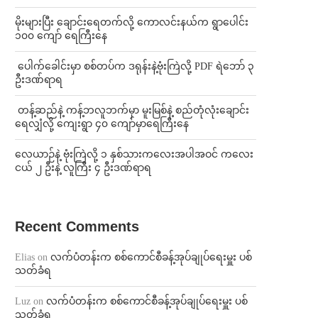
⁨မိုးများပြီး ချောင်းရေတက်လို့ ကောလင်းနယ်က ရွာပေါင်း
၁၀၀ ကျော် ရေကြီးနေ
⁩ ⁨ပေါက်ခေါင်းမှာ စစ်တပ်က ဒရုန်းနဲ့ဗုံးကြဲလို့ PDF ရဲဘော် ၃
ဦးဒဏ်ရာရ
⁩ ⁨တန့်ဆည်နဲ့ ကန့်ဘလူဘက်မှာ မူးမြစ်နဲ့ စည်တုံလုံးချောင်း
ရေလျှံလို့ ကျေးရွာ ၄၀ ကျော်မှာရေကြီးနေ
⁨လေယာဉ်နဲ့ ဗုံးကြဲလို့ ၁ နှစ်သားကလေးအပါအဝင် ကလေး
ငယ် ၂ ဦးနဲ့ လူကြီး ၄ ဦးဒဏ်ရာရ
Recent Comments
Elias
on
လက်ပံတန်းက စစ်ကောင်စီခန့်အုပ်ချုပ်ရေးမှူး ပစ်
သတ်ခံရ
Luz
on
လက်ပံတန်းက စစ်ကောင်စီခန့်အုပ်ချုပ်ရေးမှူး ပစ်
သတ်ခံရ