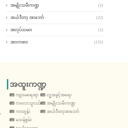
အမျိုးသမီးကဏ္ဍ
(2)
အယ်ဒီတာ့ အာဘော်
(22)
အလုပ်သမား
(1)
အားကစား
(131)
အထူးကဏ္ဍ
ကျားမရေးရာ
လူ့အခွင့်အရေး
ကလေးသူငယ်
အမျိုးသမီးကဏ္ဍ
့
ကာတွန်း
အယ်ဒီတာ့အာဘော်
မသန်စွမ်း