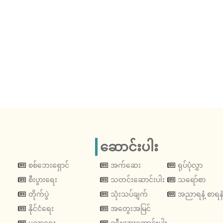
ဆောင်းပါး
စစ်ဘေးရှောင်
အက်ဆေး
ရုပ်ပုံလွှာ
စီးပွားရေး
သတင်းဆောင်းပါး
သရော်စာ
တိုက်ပွဲ
သုံးသပ်ချက်
အညာရနံ့ စာရနံ
နိုင်ငံရေး
အတွေးအမြင်