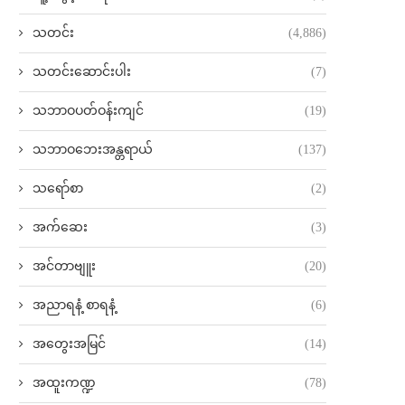
သတင်း
(4,886)
သတင်းဆောင်းပါး
(7)
သဘာဝပတ်ဝန်းကျင်
(19)
သဘာဝဘေးအန္တရာယ်
(137)
သရော်စာ
(2)
အက်ဆေး
(3)
အင်တာဗျူး
(20)
အညာရနံ့ စာရနံ့
(6)
အတွေးအမြင်
(14)
အထူးကဏ္ဍ
(78)