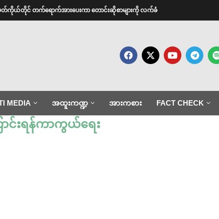
အမတ်ကိုယ်တိုင် တက်ရောက်အားပေးကာ တောင်းဆိုစာများကို လက်ခံ
TI MEDIA
အထူးကဏ္ဍ
အားကစား
FACT CHECK
င်းရန်ကာကွယ်ရေး