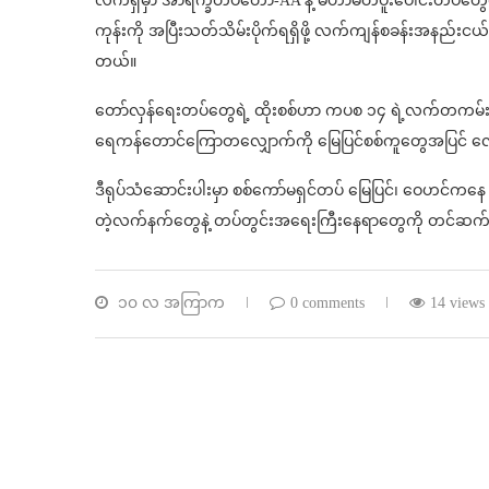
လက်ရှိမှာ အာရက္ခတပ်တော်-AA နဲ့ မဟာမိတ်ပူးပေါင်းတပ်တွေ
ကုန်းကို အပြီးသတ်သိမ်းပိုက်ရရှိဖို့ လက်ကျန်စခန်းအနည်း
တယ်။
တော်လှန်ရေးတပ်တွေရဲ့ ထိုးစစ်ဟာ ကပစ ၁၄ ရဲ့လက်တကမ်းကို
ရေကန်တောင်ကြောတလျှောက်ကို မြေပြင်စစ်ကူတွေအပြင် လေက
ဒီရုပ်သံဆောင်းပါးမှာ စစ်ကော်မရှင်တပ် မြေပြင်၊ ဝေဟ
တဲ့လက်နက်တွေနဲ့ တပ်တွင်းအရေးကြီးနေရာတွေကို တင်ဆ
၁၀ လ အကြာက
0 comments
14 views