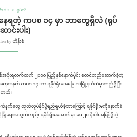
်းပါး
ရုပ်သံ
တဲ့ ကပစ ၁၄ မှာ ဘာတွေရှိလဲ (ရုပ်
ောင်းပါး)
tten by
ဟိန်းစံ
့ စစ်အစိုးရလက်ထက် ၂၀၀၀ ပြည့်နှစ်နောက်ပိုင်း စတင်တည်ဆောက်ခဲ့တဲ့
ွေအနက် ကပစ ၁၄ ဟာ ရခိုင်ရိုးမအခြေ ငဖဲမြို့နယ်ထဲမှာတည်ရှိပြီး
ပါတယ်။
ေ ထုတ်လုပ်နိုင်ဖို့ရည်ရွယ်ခဲ့တာကြောင့် ရခိုင်ရိုးမကိုနောက်ခံ
ခြုံရေးအတွက်လည်း ရခိုင်ရိုးမအောက်မှာ ပေ ၂၀ နီးပါးအမြင့်ရှိတဲ့