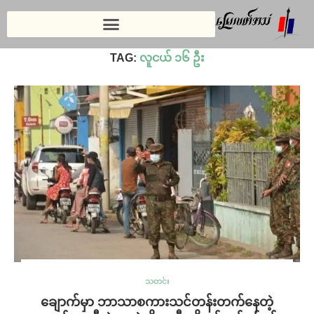
Home
»
လူငယ် ၁၆ ဦး
TAG:
လူငယ် ၁၆ ဦး
သတင်း
ချောက်မှာ ဘာသာစကားသင်တန်းတက်နေတဲ့