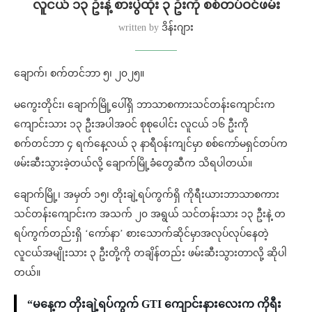
လူငယ် ၁၃ ဦးနဲ့ စားပွဲထိုး ၃ ဦးကို စစ်တပ်ဝင်ဖမ်း
written by
ဒိန်းဂျား
ချောက်၊ စက်တင်ဘာ ၅၊ ၂၀၂၅။
မကွေးတိုင်း၊ ချောက်မြို့ပေါ်ရှိ ဘာသာစကားသင်တန်းကျောင်းက
ကျောင်းသား ၁၃ ဦးအပါအဝင် စုစုပေါင်း လူငယ် ၁၆ ဦးကို
စက်တင်ဘာ ၄ ရက်နေ့လယ် ၃ နာရီဝန်းကျင်မှာ စစ်ကော်မရှင်တပ်က
ဖမ်းဆီးသွားခဲ့တယ်လို့ ချောက်မြို့ခံတွေဆီက သိရပါတယ်။
ချောက်မြို့၊ အမှတ် ၁၅၊ တိုးချဲ့ရပ်ကွက်ရှိ ကိုရီးယားဘာသာစကား
သင်တန်းကျောင်းက အသက် ၂၀ အရွယ် သင်တန်းသား ၁၃ ဦးနဲ့ တ
ရပ်ကွက်တည်းရှိ ‘ကော်နာ’ စားသောက်ဆိုင်မှာအလုပ်လုပ်နေတဲ့
လူငယ်အမျိုးသား ၃ ဦးတို့ကို တချိန်တည်း ဖမ်းဆီးသွားတာလို့ ဆိုပါ
တယ်။
“မနေ့က တိုးချဲ့ရပ်ကွက် GTI ကျောင်းနားလေးက ကိုရီး