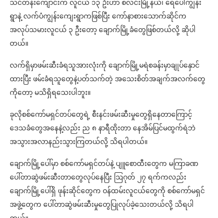
သင်တန်းကျောင်းက လူငယ် ၁၃ ဦးဟာ စလင်းမြို့နယ်၊ ရေပေါ်ကျွန်း
ရွာနဲ့ လက်ပံကျွန်းကျေးရွာကဖြစ်ပြီး ကော်နာစားသောက်ဆိုင်က
အလုပ်သမားလူငယ် ၃ ဦးတော့ ချောက်မြို့ခံတွေဖြစ်တယ်လို့ ဆိုပါ
တယ်။
လက်ရှိမှာဖမ်းဆီးခံရသူအားလုံးကို ချောက်မြို့မရဲစခန်းမှာချုပ်နှောင်
ထားပြီး ဖမ်းခံရသူတွေနဲ့ပတ်သက်တဲ့ အသေးစိတ်အချက်အလက်တွေ
ကိုတော့ မသိရှိရသေးပါဘူး။
ခုလိုစစ်ကော်မရှင်တပ်တွေရဲ့ စီးနင်းဖမ်းဆီးမှုတွေရှိနေတာကြောင့်
ဒေသခံတွေအနေနဲ့လည်း ည ၈ နာရီထိုးတာ နေအိမ်ပြင်မထွက်ရဲဘဲ
အသွားအလာနည်းသွားကြတယ်လို့ သိရပါတယ်။
ချောက်မြို့ပေါ်မှာ စစ်ကော်မရှင်တပ်နဲ့ ပျူစောထီးတွေက မကြာခဏ
ပေါ်တာဆွဲဖမ်းဆီးတာတွေလုပ်နေပြီး ဩဂုတ် ၂၇ ရက်ကလည်း
ချောက်မြို့ပေါ်ရှိ ဖုန်းဆိုင်တွေက ဝန်ထမ်းလူငယ်တွေကို စစ်ကော်မရှင်
အဖွဲ့တွေက ပေါ်တာဆွဲဖမ်းဆီးမှုတွေပြုလုပ်ခဲ့သေးတယ်လို့ သိရပါ