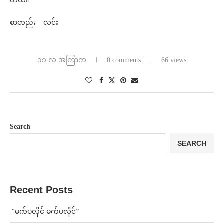
တယ်။
စာတည်း – လင်း
၁၁ လ အကြာက
0 comments
66 views
Search
SEARCH
Recent Posts
⁨ ⁨“မက်ပလိုင် မက်ပလိုင်”