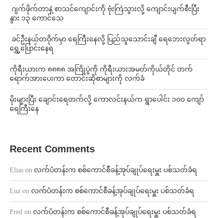
⁨⁩ ⁨ဂျက်ဖိုက်တာနဲ့ စာသင်ကျောင်းကို ဗုံးကြဲသွားလို့ ကျောင်းပျက်စီးပြီး
နွား ၁၃ ကောင်သေ
⁩ ⁨ခင်ဦးနယ်တဝိုက်မှာ ရေကြီးနေလို့ ပြည်သူသောင်းချီ ရေဘေးလွတ်ရာ
ရွှေ့ပြောင်းနေရ
ကိုရီးယားက ၈၈၈၈ အကြိုပွဲကို ကိုရီးယားအမတ်ကိုယ်တိုင် တက်
ရောက်အားပေးကာ တောင်းဆိုစာများကို လက်ခံ
⁨မိုးများပြီး ချောင်းရေတက်လို့ ကောလင်းနယ်က ရွာပေါင်း ၁၀၀ ကျော်
ရေကြီးနေ
Recent Comments
Elias
on
လက်ပံတန်းက စစ်ကောင်စီခန့်အုပ်ချုပ်ရေးမှူး ပစ်သတ်ခံရ
Luz
on
လက်ပံတန်းက စစ်ကောင်စီခန့်အုပ်ချုပ်ရေးမှူး ပစ်သတ်ခံရ
Fred
on
လက်ပံတန်းက စစ်ကောင်စီခန့်အုပ်ချုပ်ရေးမှူး ပစ်သတ်ခံရ