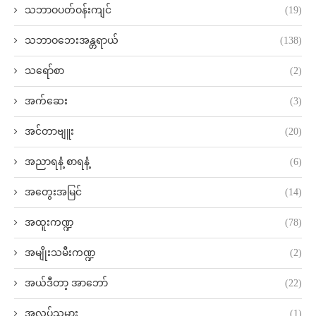
သဘာဝပတ်ဝန်းကျင်
(19)
သဘာဝဘေးအန္တရာယ်
(138)
သရော်စာ
(2)
အက်ဆေး
(3)
အင်တာဗျူး
(20)
အညာရနံ့ စာရနံ့
(6)
အတွေးအမြင်
(14)
အထူးကဏ္ဍ
(78)
အမျိုးသမီးကဏ္ဍ
(2)
အယ်ဒီတာ့ အာဘော်
(22)
အလုပ်သမား
(1)