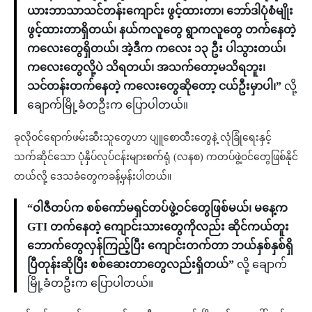
ယားဘာသာသင်တန်းကျောင်း ဖွင့်ထားတာ၊ ဘော်ဒါပုံစံမျိုး
ဖွင့်ထားတာရှိတယ်၊ နယ်ကလူတွေ ရွာကလူတွေ တက်နေတဲ့
ကလေးတွေရှိတယ်၊ အဲ့ဒီက ကလေး ၁၃ ဦး ပါသွားတယ်၊
ကလေးတွေလို့ပဲ သိရတယ်၊ အသက်တော့မသိရဘူး၊
သင်တန်းတက်နေတဲ့ ကလေးတွေဆိုတော့ ငယ်ဦးမှာပါ၊”
လို့
ချောက်မြို့ခံတဦးက ပြောပါတယ်။
ခုလိုဝင်ရောက်ဖမ်းဆီးသူတွေဟာ ပျူစောထီးတွေနဲ့ လုံခြုံရေးနှင့်
သက်ဆိုင်သော ပုံနှိပ်လုပ်ငန်းများစက်ရုံ (လနစ) ကတပ်ဖွဲ့ဝင်တွေဖြစ်နိုင်
တယ်လို့ ဒေသခံတွေကခန့်မှန်းပါတယ်။
“ဝါဇီတပ်က စစ်ကော်မရှင်တပ်ဖွဲ့ဝင်တွေဖြစ်မယ်၊ မနေ့က
GTI တက်နေတဲ့ ကျောင်းသားတွေကိုလည်း ဆိုင်ကယ်တူး
ဘောက်တွေလှန်ကြည့်ပြီး ကျောင်းတက်တာ ဘယ်နှစ်နှစ်ရှိ
ပြီတုန်းဆိုပြီး စစ်ဆေးတာတွေလည်းရှိတယ်”
လို့ ချောက်
မြို့ခံတဦးက ပြောပါတယ်။