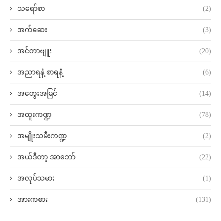
သရော်စာ
(2)
အက်ဆေး
(3)
အင်တာဗျူး
(20)
အညာရနံ့ စာရနံ့
(6)
အတွေးအမြင်
(14)
အထူးကဏ္ဍ
(78)
အမျိုးသမီးကဏ္ဍ
(2)
အယ်ဒီတာ့ အာဘော်
(22)
အလုပ်သမား
(1)
အားကစား
(131)