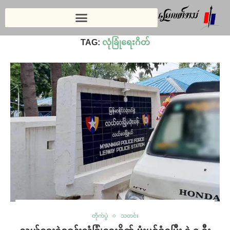
Home
»
လုံခြုံရေးဂိတ်
TAG:
လုံခြုံရေးဂိတ်
တိုက်ပွဲ
သတင်း