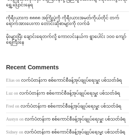
ရွှေ့ပြောင်းနေရ
ကိုရီးယားက ၈၈၈၈ အကြိုပွဲကို ကိုရီးယားအမတ်ကိုယ်တိုင် တက်
ရောက်အားပေးကာ တောင်းဆိုစာများကို လက်ခံ
⁨မိုးများပြီး ချောင်းရေတက်လို့ ကောလင်းနယ်က ရွာပေါင်း ၁၀၀ ကျော်
ရေကြီးနေ
Recent Comments
Elias
on
လက်ပံတန်းက စစ်ကောင်စီခန့်အုပ်ချုပ်ရေးမှူး ပစ်သတ်ခံရ
Luz
on
လက်ပံတန်းက စစ်ကောင်စီခန့်အုပ်ချုပ်ရေးမှူး ပစ်သတ်ခံရ
Fred
on
လက်ပံတန်းက စစ်ကောင်စီခန့်အုပ်ချုပ်ရေးမှူး ပစ်သတ်ခံရ
Austyn
on
လက်ပံတန်းက စစ်ကောင်စီခန့်အုပ်ချုပ်ရေးမှူး ပစ်သတ်ခံရ
Sidney
on
လက်ပံတန်းက စစ်ကောင်စီခန့်အုပ်ချုပ်ရေးမှူး ပစ်သတ်ခံရ