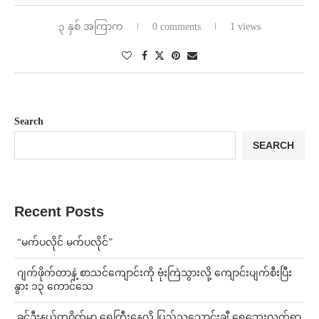
၃ နှစ် အကြာက
0 comments
1 views
Search
SEARCH
Recent Posts
⁨ ⁨“မက်ပလိုင် မက်ပလိုင်”
⁨⁩ ⁨ဂျက်ဖိုက်တာနဲ့ စာသင်ကျောင်းကို ဗုံးကြဲသွားလို့ ကျောင်းပျက်စီးပြီး
နွား ၁၃ ကောင်သေ
⁩ ⁨ခင်ဦးနယ်တဝိုက်မှာ ရေကြီးနေလို့ ပြည်သူသောင်းချီ ရေဘေးလွတ်ရာ