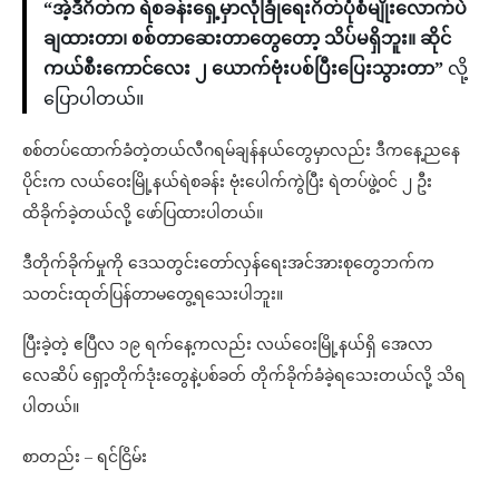
“အဲ့ဒီဂိတ်က ရဲစခန်းရှေ့မှာလုံခြုံရေးဂိတ်ပုံစံမျိုးလောက်ပဲ
ချထားတာ၊ စစ်တာဆေးတာတွေတော့ သိပ်မရှိဘူး။ ဆိုင်
ကယ်စီးကောင်လေး ၂ ယောက်ဗုံးပစ်ပြီးပြေးသွားတာ”
လို့
ပြောပါတယ်။
စစ်တပ်ထောက်ခံတဲ့တယ်လီဂရမ်ချန်နယ်တွေမှာလည်း ဒီကနေ့ညနေ
ပိုင်းက လယ်ဝေးမြို့နယ်ရဲစခန်း ဗုံးပေါက်ကွဲပြီး ရဲတပ်ဖွဲ့ဝင် ၂ ဦး
ထိခိုက်ခဲ့တယ်လို့ ဖော်ပြထားပါတယ်။
ဒီတိုက်ခိုက်မှုကို ဒေသတွင်းတော်လှန်ရေးအင်အားစုတွေဘက်က
သတင်းထုတ်ပြန်တာမတွေ့ရသေးပါဘူး။
ပြီးခဲ့တဲ့ ဧပြီလ ၁၉ ရက်နေ့ကလည်း လယ်ဝေးမြို့နယ်ရှိ အေလာ
လေဆိပ် ရှော့တိုက်ဒုံးတွေနဲ့ပစ်ခတ် တိုက်ခိုက်ခံခဲ့ရသေးတယ်လို့ သိရ
ပါတယ်။
စာတည်း – ရင်ငြိမ်း