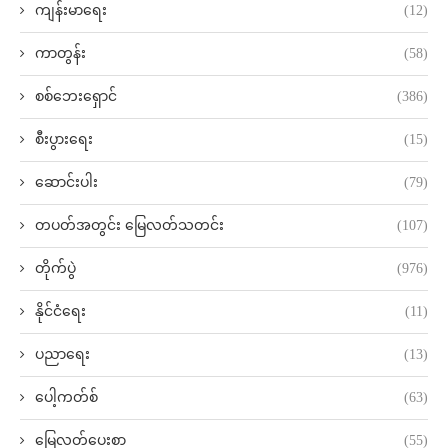
ကျန်းမာရေး
(12)
ကာတွန်း
(58)
စစ်ဘေးရှောင်
(386)
စီးပွားရေး
(15)
ဆောင်းပါး
(79)
တပတ်အတွင်း မြေလတ်သတင်း
(107)
တိုက်ပွဲ
(976)
နိုင်ငံရေး
(11)
ပညာရေး
(13)
ပေါ့ကတ်စ်
(63)
မြေလတ်ပေးစာ
(55)