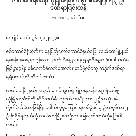
လယ်ဝေးရဲစခန်းလုံခြုံရေးဂိတ် ဗုံးပစ်ခံရပြီး ရဲ ၃ ဦး
ဒဏ်ရာပြင်းထန်
written by
ရင်ငြိမ်း
နေပြည်တော်၊ ဇွန် ၁၂၊ ၂၀၂၃။
စစ်ကောင်စီရုံးစိုက်ရာ နေပြည်တော်ကောင်စီနယ်မြေ၊ လယ်ဝေးမြို့နယ်
ရဲစခန်းအရှေ့မှာ ဇွန်လ ၁၂ ရက် ဒီနေ့ ညနေ ၅ နာရီခန့်မှာ ဗုံးပေါက်ကွဲမှု
ဖြစ်ပွားခဲ့ပြီး စစ်ကောင်စီလက်အောက်ရဲတပ်ဖွဲ့ဝင်တွေ ထိခိုက်ဒဏ်ရာ
ရရှိခဲ့တယ်လို့ သိရပါတယ်။
လယ်ဝေးမြို့နယ်၊ အမှတ် ၄ ရပ်ကွက်ရှိ မြို့မရဲစခန်းရှေ့၊ ရဲတပ်ဖွဲ့
လုံခြုံရေးဂိတ်ကို ဆိုင်ကယ်စီး လူငယ် အမျိုးသား ၂ ဦးက ဗုံးပစ်
တိုက်ခိုက်ခဲ့တာဖြစ်ပြီး ပေါက်ကွဲမှုကြောင့် ရဲတပ်ဖွဲ့ဝင် ၃ ဦးထိမှန်ကာ ၂
ဦးစိုးရိမ်ရတယ်လို့ လယ်ဝေးမြို့ခံတဦးက မြေလတ်အသံကိုပြောပါ
တယ်။