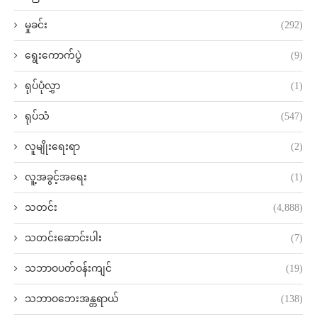
မှုခင်း
(292)
ရွေးကောက်ပွဲ
(9)
ရုပ်ပုံလွှာ
(1)
ရုပ်သံ
(547)
လူမျိုးရေးရာ
(2)
လူ့အခွင့်အရေး
(1)
သတင်း
(4,888)
သတင်းဆောင်းပါး
(7)
သဘာဝပတ်ဝန်းကျင်
(19)
သဘာဝဘေးအန္တရာယ်
(138)