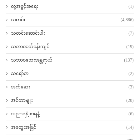
လူ့အခွင့်အရေး
(1)
သတင်း
(4,886)
သတင်းဆောင်းပါး
(7)
သဘာဝပတ်ဝန်းကျင်
(19)
သဘာဝဘေးအန္တရာယ်
(137)
သရော်စာ
(2)
အက်ဆေး
(3)
အင်တာဗျူး
(20)
အညာရနံ့ စာရနံ့
(6)
အတွေးအမြင်
(14)