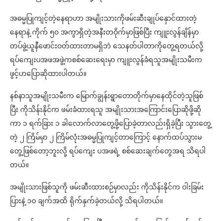
အဓမ္မပြုကျင့်တဲ့နေရာဟာ အမျိုးသားကိုဖမ်းဆီးချုပ်နှောင်ထားတဲ့
နေရာနဲ့ ကိုက် ၅၀ အကွာရှိတဲ့အနီးတဝိုက်မှာဖြစ်ပြီး ကျူးလွန်ချိန်မှာ
တပ်ဖွဲ့ယူနီဖောင်းဝတ်ထားတာမရှိဘဲ သေနတ်ပါတာကိုတွေ့ရတယ်လို့
ရပ်ကျေးပအဖအဖွဲ့ကစစ်ဆေးရေးမှာ ကျူးလွန်ခံရသူအမျိုးသမီးက
ဖွင့်ဟပြောဆိုထားပါတယ်။
နစ်နာသူအမျိုးသမီးက မြောက်ချွန်းရွာတောတိုက်မှာနေထိုင်တဲ့သူဖြစ်
ပြီး ကိုသိန်းနိုင်က ဖမ်းခံထားရသူ အမျိုးသားအကြောင်းပြောဆိုဖို့ဆို
ကာ ၁ ရက်ခြား ၁ ခါလောက်လာတွေ့ဖို့ပြောခဲ့တာလည်းရှိခဲ့ပြီး သွားတွေ့
တဲ့ ၂ ကြိမ်မှာ ၂ ကြိမ်လုံးအဓမ္မပြုကျင့်တာကြောင့် နောက်ထပ်သွားမ
တွေ့ဖြစ်တော့ဘူးလို့ ရပ်ကျေး ပအဖရဲ့ စစ်ဆေးချက်တွေအရ သိရပါ
တယ်။
အမျိုးသားဖြစ်သူကို ဖမ်းဆီးထားစဉ်မှာလည်း ကိုသိန်းနိုင်က ဝါးခြမ်း
ပြားနဲ့ ၁၀ ချက်အထိ ရိုက်နှက်ခဲ့တယ်လို့ သိရပါတယ်။