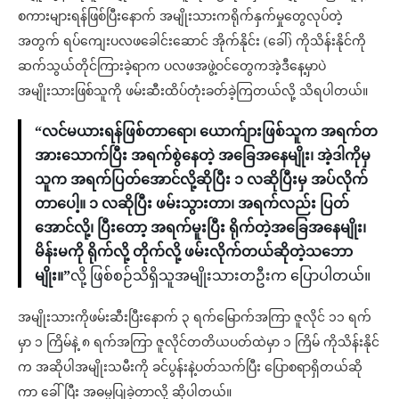
စကားများရန်ဖြစ်ပြီးနောက် အမျိုးသားကရိုက်နှက်မှုတွေလုပ်တဲ့
အတွက် ရပ်ကျေးပလဖခေါင်းဆောင် အိုက်နိုင်း (ခေါ်) ကိုသိန်းနိုင်ကို
ဆက်သွယ်တိုင်ကြားခဲ့ရာက ပလဖအဖွဲ့ဝင်တွေကအဲ့ဒီနေ့မှာပဲ
အမျိုးသားဖြစ်သူကို ဖမ်းဆီးထိပ်တုံးခတ်ခဲ့ကြတယ်လို့ သိရပါတယ်။
“လင်မယားရန်ဖြစ်တာရော၊ ယောက်ျားဖြစ်သူက အရက်တ
အားသောက်ပြီး အရက်စွဲနေတဲ့ အခြေအနေမျိုး၊ အဲ့ဒါကိုမှ
သူက အရက်ပြတ်အောင်လို့ဆိုပြီး ၁ လဆိုပြီးမှ အပ်လိုက်
တာပေါ့။ ၁ လဆိုပြီး ဖမ်းသွားတာ၊ အရက်လည်း ပြတ်
အောင်လို့၊ ပြီးတော့ အရက်မူးပြီး ရိုက်တဲ့အခြေအနေမျိုး၊
မိန်းမကို ရိုက်လို့ တိုက်လို့ ဖမ်းလိုက်တယ်ဆိုတဲ့သဘော
မျိုး။”
လို့ ဖြစ်စဉ်သိရှိသူအမျိုးသားတဦးက ပြောပါတယ်။
အမျိုးသားကိုဖမ်းဆီးပြီးနောက် ၃ ရက်မြောက်အကြာ ဇူလိုင် ၁၁ ရက်
မှာ ၁ ကြိမ်နဲ့ ၈ ရက်အကြာ ဇူလိုင်တတိယပတ်ထဲမှာ ၁ ကြိမ် ကိုသိန်းနိုင်
က အဆိုပါအမျိုးသမီးကို ခင်ပွန်းနဲ့ပတ်သက်ပြီး ပြောစရာရှိတယ်ဆို
ကာ ခေါ်ပြီး အဓမ္မပြုခဲ့တာလို့ ဆိုပါတယ်။