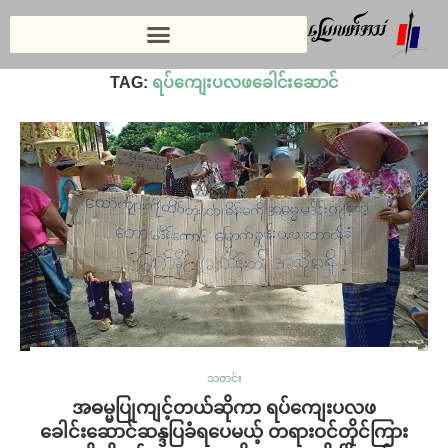
Home
»
ရပ်ကျေးပလဖခေါင်းဆောင်
TAG:
ရပ်ကျေးပလဖခေါင်းဆောင်
သတင်း
အဓမ္မပြုကျင့်တယ်ဆိုကာ ရပ်ကျေးပလဖ
ခေါင်းဆောင်ဆန္ဒပြခံရပေမယ့် တရားဝင်တိုင်ကြား