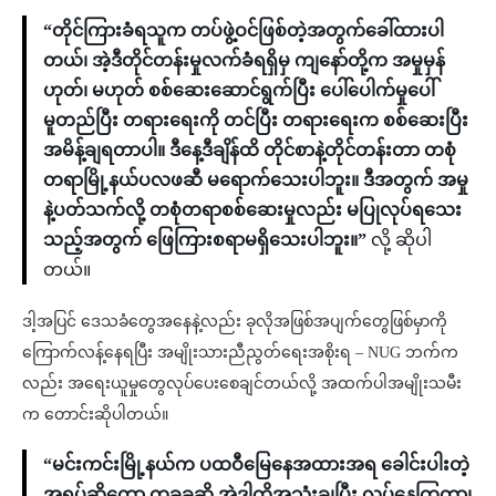
“တိုင်ကြားခံရသူက တပ်ဖွဲ့ဝင်ဖြစ်တဲ့အတွက်ခေါ်ထားပါ
တယ်၊ အဲ့ဒီတိုင်တန်းမှုလက်ခံရရှိမှ ကျနော်တို့က အမှုမှန်
ဟုတ်၊ မဟုတ် စစ်ဆေးဆောင်ရွက်ပြီး ပေါ်ပေါက်မှုပေါ်
မူတည်ပြီး တရားရေးကို တင်ပြီး တရားရေးက စစ်ဆေးပြီး
အမိန့်ချရတာပါ။ ဒီနေ့ဒီချိန်ထိ တိုင်စာနဲ့တိုင်တန်းတာ တစုံ
တရာမြို့နယ်ပလဖဆီ မရောက်သေးပါဘူး။ ဒီအတွက် အမှု
နဲ့ပတ်သက်လို့ တစုံတရာစစ်ဆေးမှုလည်း မပြုလုပ်ရသေး
သည့်အတွက် ဖြေကြားစရာမရှိသေးပါဘူး။”
လို့ ဆိုပါ
တယ်။
ဒါ့အပြင် ဒေသခံတွေအနေနဲ့လည်း ခုလိုအဖြစ်အပျက်တွေဖြစ်မှာကို
ကြောက်လန့်နေရပြီး အမျိုးသားညီညွတ်ရေးအစိုးရ – NUG ဘက်က
လည်း အရေးယူမှုတွေလုပ်ပေးစေချင်တယ်လို့ အထက်ပါအမျိုးသမီး
က တောင်းဆိုပါတယ်။
“မင်းကင်းမြို့နယ်က ပထဝီမြေနေအထားအရ ခေါင်းပါးတဲ့
အရပ်ဆိုတော့ တခုခုဆို အဲ့ဒါကိုအသုံးချပြီး လုပ်နေကြတာ၊