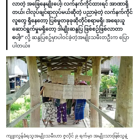
လာတဲ့ အခြေနေမျိုးပေါ့၊ လက်နက်ကိုင်ထားရင် အာဏာရှိ
တယ်၊ ငါလုပ်ချင်ရာလုပ်မယ်ဆိုတဲ့ ပညာမဲ့တဲ့ လက်နက်ကိုင်
လူတွေ ရှိနေတော့ ပြစ်မှုတခုခုဆိုတိုင်စရာမရှိ၊ အရေးယူ
ဆောင်ရွက်မှုမရှိတော့ ဒါမျိုးဆန္ဒပြ ဖြစ်စဉ်ဖြစ်လာတာ
ပေါ့၊”
လို့ ဆန္ဒပြစဥ်မှာပါဝင်ခဲ့တဲ့အမျိုးသမီးတဦးက ပြော
ပါတယ်။
ကျူးလွန်ခံရသူအမျိုးသမီးဟာ ဇူလိုင် ၉ ရက်မှာ အမျိုးသားဖြစ်သူနဲ့