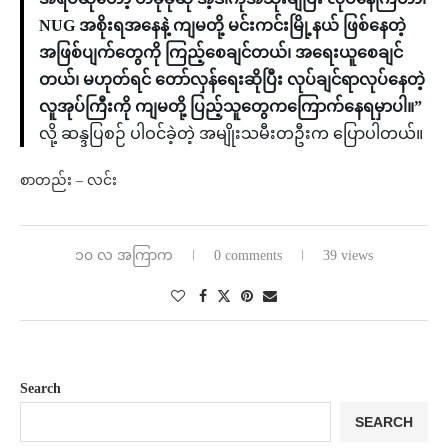
NUG အစိုးရအနေနဲ့ ကျမတို့ မင်းကင်းမြို့နယ် ဖြစ်နေတဲ့
အဖြစ်ပျက်တွေကို ကြည့်စေချင်တယ်၊ အရေးယူစေချင်
တယ်၊ မဟုတ်ရင် တော်လှန်ရေးဆိုပြီး လုပ်ချင်ရာလုပ်နေတဲ့
လူအုပ်ကြီးကို ကျမတို့ ပြည့်သူတွေကကြောက်နေရမှာပါ။”
လို့ ဆန္ဒပြစဉ် ပါဝင်ခဲ့တဲ့ အမျိုးသမီးတဦးက ပြောပါတယ်။
စာတည်း – လင်း
၁၀ လ အကြာက
0 comments
39 views
Search
SEARCH