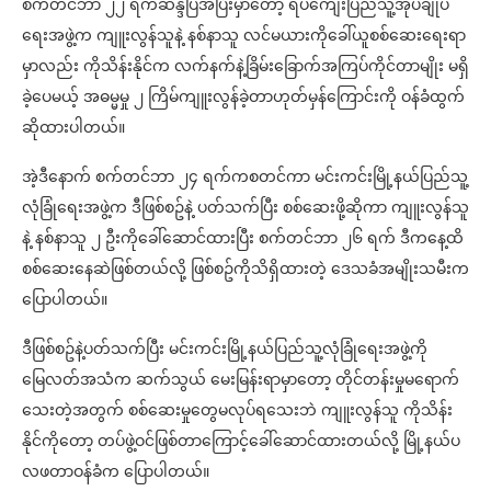
စက်တင်ဘာ ၂၂ ရက်ဆန္ဒပြအပြီးမှာတော့ ရပ်ကျေးပြည်သူ့အုပ်ချုပ်
ရေးအဖွဲ့က ကျူးလွန်သူနဲ့ နစ်နာသူ လင်မယားကိုခေါ်ယူစစ်ဆေးရေးရာ
မှာလည်း ကိုသိန်းနိုင်က လက်နက်နဲ့ခြိမ်းခြောက်အကြပ်ကိုင်တာမျိုး မရှိ
ခဲ့ပေမယ့် အဓမ္မမှု ၂ ကြိမ်ကျူးလွန်ခဲ့တာဟုတ်မှန်ကြောင်းကို ဝန်ခံထွက်
ဆိုထားပါတယ်။
အဲ့ဒီနောက် စက်တင်ဘာ ၂၄ ရက်ကစတင်ကာ မင်းကင်းမြို့နယ်ပြည်သူ့
လုံခြုံရေးအဖွဲ့က ဒီဖြစ်စဥ်နဲ့ ပတ်သက်ပြီး စစ်ဆေးဖို့ဆိုကာ ကျူးလွန်သူ
နဲ့ နစ်နာသူ ၂ ဦးကိုခေါ်ဆောင်ထားပြီး စက်တင်ဘာ ၂၆ ရက် ဒီကနေ့ထိ
စစ်ဆေးနေဆဲဖြစ်တယ်လို့ ဖြစ်စဥ်ကိုသိရှိထားတဲ့ ဒေသခံအမျိုးသမီးက
ပြောပါတယ်။
ဒီဖြစ်စဥ်နဲ့ပတ်သက်ပြီး မင်းကင်းမြို့နယ်ပြည်သူ့လုံခြုံရေးအဖွဲ့ကို
မြေလတ်အသံက ဆက်သွယ် မေးမြန်းရာမှာတော့ တိုင်တန်းမှုမရောက်
သေးတဲ့အတွက် စစ်ဆေးမှုတွေမလုပ်ရသေးဘဲ ကျူးလွန်သူ ကိုသိန်း
နိုင်ကိုတော့ တပ်ဖွဲ့ဝင်ဖြစ်တာကြောင့်ခေါ်ဆောင်ထားတယ်လို့ မြို့နယ်ပ
လဖတာဝန်ခံက ပြောပါတယ်။