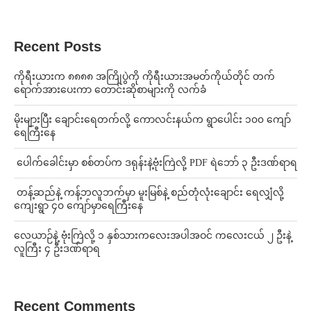
Recent Posts
ကိုရီးယားက ၈၈၈၈ အကြိုပွဲကို ကိုရီးယားအမတ်ကိုယ်တိုင် တက်
ရောက်အားပေးကာ တောင်းဆိုစာများကို လက်ခံ
⁨မိုးများပြီး ချောင်းရေတက်လို့ ကောလင်းနယ်က ရွာပေါင်း ၁၀၀ ကျော်
ရေကြီးနေ
⁩ ⁨ပေါက်ခေါင်းမှာ စစ်တပ်က ဒရုန်းနဲ့ဗုံးကြဲလို့ PDF ရဲဘော် ၃ ဦးဒဏ်ရာရ
⁩ ⁨တန့်ဆည်နဲ့ ကန့်ဘလူဘက်မှာ မူးမြစ်နဲ့ စည်တုံလုံးချောင်း ရေလျှံလို့
ကျေးရွာ ၄၀ ကျော်မှာရေကြီးနေ
⁨လေယာဉ်နဲ့ ဗုံးကြဲလို့ ၁ နှစ်သားကလေးအပါအဝင် ကလေးငယ် ၂ ဦးနဲ့
လူကြီး ၄ ဦးဒဏ်ရာရ
Recent Comments