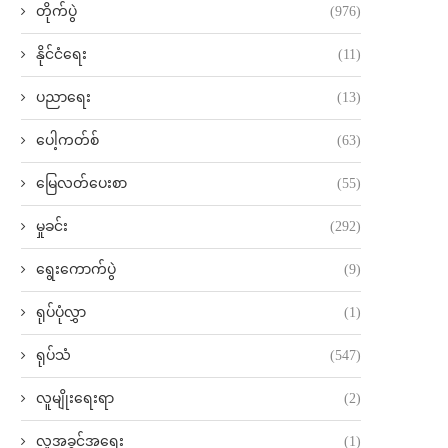
တိုက်ပွဲ
(976)
နိုင်ငံရေး
(11)
ပညာရေး
(13)
ပေါ့ကတ်စ်
(63)
မြေလတ်ပေးစာ
(55)
မှုခင်း
(292)
ရွေးကောက်ပွဲ
(9)
ရုပ်ပုံလွှာ
(1)
ရုပ်သံ
(547)
လူမျိုးရေးရာ
(2)
လူ့အခွင့်အရေး
(1)