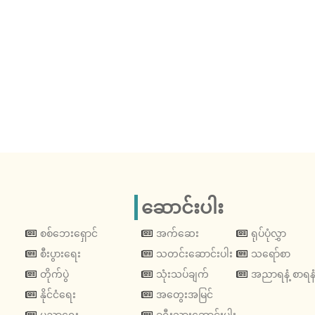
ဆောင်းပါး
စစ်ဘေးရှောင်
အက်ဆေး
ရုပ်ပုံလွှာ
စီးပွားရေး
သတင်းဆောင်းပါး
သရော်စာ
တိုက်ပွဲ
သုံးသပ်ချက်
အညာရနံ့ စာရနံ
နိုင်ငံရေး
အတွေးအမြင်