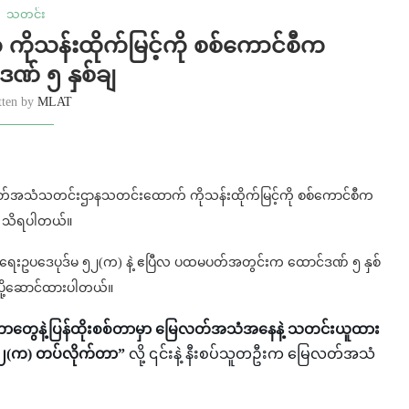
သတင်း
သန်းထိုက်မြင့်ကို စစ်ကောင်စီက
ဒဏ် ၅ နှစ်ချ
tten by
MLAT
မြေလတ်အသံသတင်းဌာနသတင်းထောက် ကိုသန်းထိုက်မြင့်ကို စစ်ကောင်စီက
ံက သိရပါတယ်။
ဖျက်ရေးဥပဒေပုဒ်မ ၅၂(က) နဲ့ ဧပြီလ ပထမပတ်အတွင်းက ထောင်ဒဏ် ၅ နှစ်
 ပို့ဆောင်ထားပါတယ်။
ကွန်ပျူတာတွေနဲ့ပြန်ထိုးစစ်တာမှာ မြေလတ်အသံအနေနဲ့ သတင်းယူထား
၅၂(က) တပ်လိုက်တာ”
လို့ ၎င်းနဲ့ နီးစပ်သူတဦးက မြေလတ်အသံ