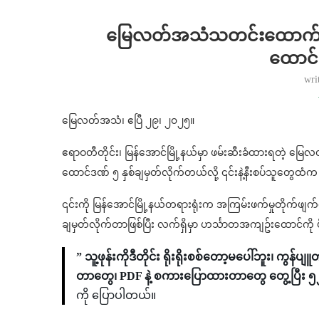
မြေလတ်အသံသတင်းထောက် ကို
ထောင်
wri
မြေလတ်အသံ၊ ဧပြီ ၂၉၊ ၂၀၂၅။
ဧရာဝတီတိုင်း၊ မြန်အောင်မြို့နယ်မှာ ဖမ်းဆီးခံထားရတဲ့ 
ထောင်ဒဏ် ၅ နှစ်ချမှတ်လိုက်တယ်လို့ ၎င်းနဲ့နီးစပ်သူတွေထ
၎င်းကို မြန်အောင်မြို့နယ်တရားရုံးက အကြမ်းဖက်မှုတိုက်
ချမှတ်လိုက်တာဖြစ်ပြီး လက်ရှိမှာ ဟင်္သာတအကျဥ်းထောင်ကို
” သူ့ဖုန်းကိုဒီတိုင်း ရိုးရိုးစစ်တော့မပေါ်ဘူး၊ 
တာတွေ၊ PDF နဲ့ စကားပြောထားတာတွေ တွေ့ပြီး 
ကို ပြောပါတယ်။