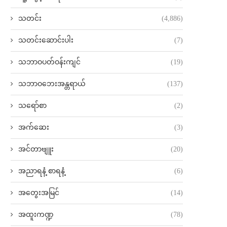
သတင်း
(4,886)
သတင်းဆောင်းပါး
(7)
သဘာဝပတ်ဝန်းကျင်
(19)
သဘာဝဘေးအန္တရာယ်
(137)
သရော်စာ
(2)
အက်ဆေး
(3)
အင်တာဗျူး
(20)
အညာရနံ့ စာရနံ့
(6)
အတွေးအမြင်
(14)
အထူးကဏ္ဍ
(78)