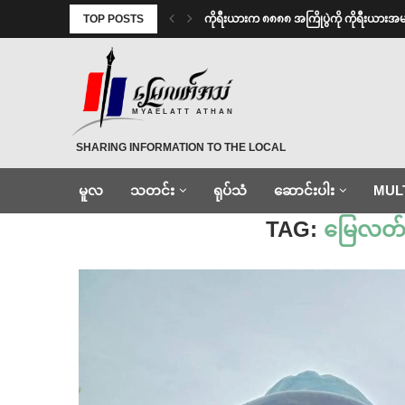
TOP POSTS
ကိုရီးယားက ၈၈၈၈ အကြိုပွဲကို ကိုရီးယား
MYAELATT ATHAN
SHARING INFORMATION TO THE LOCAL
မူလ
သတင်း
ရုပ်သံ
ဆောင်းပါး
MUL
Home
»
မြေလတ်အသံသတင်းထောက်
TAG:
မြေလတ