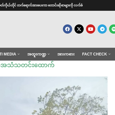
အမတ်ကိုယ်တိုင် တက်ရောက်အားပေးကာ တောင်းဆိုစာများကို လက်ခံ
TI MEDIA
အထူးကဏ္ဍ
အားကစား
FACT CHECK
်အသံသတင်းထောက်