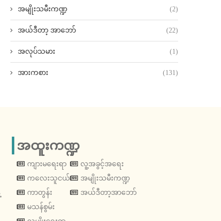
အမျိုးသမီးကဏ္ဍ
(2)
အယ်ဒီတာ့ အာဘော်
(22)
အလုပ်သမား
(1)
အားကစား
(131)
အထူးကဏ္ဍ
ကျားမရေးရာ
လူ့အခွင့်အရေး
ကလေးသူငယ်
အမျိုးသမီးကဏ္ဍ
့
ကာတွန်း
အယ်ဒီတာ့အာဘော်
မသန်စွမ်း