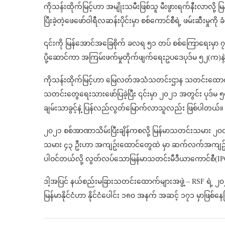
ကိုသန်းထိုက်မြင့်ဟာ အမျိုးသမီးဖြစ်သူ မီးဖွားရက်နီးလာလို့ မြန
ပြီးခဲ့တဲ့ဖေဖော်ဝါရီလဆန်းပိုင်းမှာ စစ်ကောင်စီရဲ့ ဖမ်းဆီးမှုကို 
၎င်းကို မြန်အောင်အခြေစိုက် ခလရ ၅၁ တပ် စစ်ကြောရေးမှာ ၇ ရက်
ပို့ဆောင်ကာ အကြမ်းဖက်မှုတိုက်ဖျက်ရေးဥပဒေပုဒ်မ ၅၂(က)နဲ့
ကိုသန်းထိုက်မြင့်ဟာ မြေလတ်အသံသတင်းဌာန သတင်းထောက
သတင်းတွေရေးသားဖော်ပြခဲ့ပြီး ၎င်းမှာ ၂၀၂၁ အတွင်း ပုဒ်မ 
ချမ်းသာခွင့်နဲ့ ပြန်လည်လွတ်မြောက်လာသူလည်း ဖြစ်ပါတယ်။
၂၀၂၁ စစ်အာဏာသိမ်းပြီးချိန်ကစလို့ မြန်မာသတင်းသမား ၂၀၀ ခ
သမား ၄၃ ဦးဟာ အကျဥ်းထောင်တွေထဲ မှာ ဆက်လက်အကျဥ်း
ပါဝင်တယ်လို့ လွတ်လပ်သောမြန်မာသတင်းမီဒီယာကောင်စီ(IP
ဒါ့အပြင် နယ်စည်းမခြားသတင်းထောက်များအဖွဲ့ – RSF ရဲ့ ၂၀၂၄
မြန်မာနိုင်ငံဟာ နိုင်ငံပေါင်း ၁၈၀ အနက် အဆင့် ၁၇၁ မှာဖြစ်