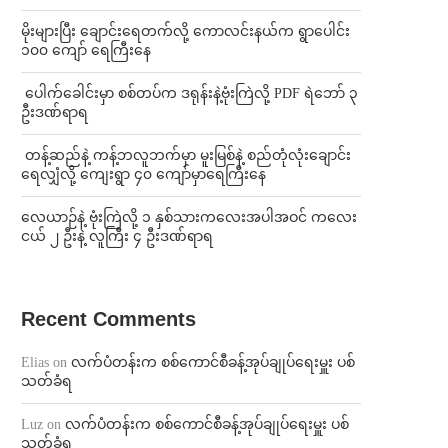
⁨မိုးများပြီး ချောင်းရေတက်လို့ ကောလင်းနယ်က ရွာပေါင်း
၁၀၀ ကျော် ရေကြီးနေ
⁩ ⁨ပေါက်ခေါင်းမှာ စစ်တပ်က ဒရုန်းနဲ့ဗုံးကြဲလို့ PDF ရဲဘော် ၃
ဦးဒဏ်ရာရ
⁩ ⁨တန့်ဆည်နဲ့ ကန့်ဘလူဘက်မှာ မူးမြစ်နဲ့ စည်တုံလုံးချောင်း
ရေလျှံလို့ ကျေးရွာ ၄၀ ကျော်မှာရေကြီးနေ
⁨လေယာဉ်နဲ့ ဗုံးကြဲလို့ ၁ နှစ်သားကလေးအပါအဝင် ကလေး
ငယ် ၂ ဦးနဲ့ လူကြီး ၄ ဦးဒဏ်ရာရ
Recent Comments
Elias
on
လက်ပံတန်းက စစ်ကောင်စီခန့်အုပ်ချုပ်ရေးမှူး ပစ်
သတ်ခံရ
Luz
on
လက်ပံတန်းက စစ်ကောင်စီခန့်အုပ်ချုပ်ရေးမှူး ပစ်
သတ်ခံရ