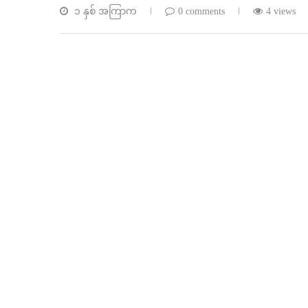
၁ နှစ် အကြာက
0 comments
4 views