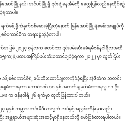
်အောင်မြို့နယ်၊ အင်ပင်မြို့ရှိ ၎င်းရဲ့နေအိမ်ကို ခေတ္တပြန်လည်နေထိုင်စဥ်
ခံခဲ့ရတာပါ။
ခန့် ရိုက်နှက်စစ်ဆေးခဲ့ပြီးတဲ့နောက် မြန်အောင်မြို့ရဲစခန်းအချုပ်ကို
 စစ်ကောင်စီက တရားစွဲဆိုခဲ့တာပါ။
်အဖြစ် ၂၀၂၄ ဇွန်လက စတင်ကာ ၎င်းဖမ်းဆီးမခံရမီဇန်နဝါရီလအထိ
၅၀၅(က)နဲ့ ပထမအကြိမ်ဖမ်းဆီးထောင်ချခံခဲ့ရကာ ၂၀၂၂ မှာ လွတ်ငြိမ်း
န့် စစ်ကောင်စီရဲ့ ဖမ်းဆီးထောင်ချတာကိုခံခဲ့ရပြီး အဲ့ဒီထဲက သတင်း
ချခံထားရကာ ထောင်ဒဏ် ၁၀ နှစ် အထက်ချမှတ်ခံထားရသူ ၁၁ ဦး
CM) က ဇန်နဝါရီ ၂၆ ရက်မှာ ထုတ်ပြန်ထားပါတယ်။
 ခုနှစ် ကမ္ဘာ့သတင်းမီဒီယာလွတ် လပ်ခွင့်အညွှန်းကိန်းမှာလည်း
နေပြီး အန္တရာယ်အများဆုံးအဆင့်မှာရှိနေတယ်လို့ ဖော်ပြခံထားရပါတယ်။