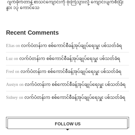
⁨⁩ ⁨ဂျက်ဖိုက်တာနဲ့ စာသင်ကျောင်းကို ဗုံးကြဲသွားလို့ ကျောင်းပျက်စီးပြီး
နွား ၁၃ ကောင်သေ
Recent Comments
Elias
on
လက်ပံတန်းက စစ်ကောင်စီခန့်အုပ်ချုပ်ရေးမှူး ပစ်သတ်ခံရ
Luz
on
လက်ပံတန်းက စစ်ကောင်စီခန့်အုပ်ချုပ်ရေးမှူး ပစ်သတ်ခံရ
Fred
on
လက်ပံတန်းက စစ်ကောင်စီခန့်အုပ်ချုပ်ရေးမှူး ပစ်သတ်ခံရ
Austyn
on
လက်ပံတန်းက စစ်ကောင်စီခန့်အုပ်ချုပ်ရေးမှူး ပစ်သတ်ခံရ
Sidney
on
လက်ပံတန်းက စစ်ကောင်စီခန့်အုပ်ချုပ်ရေးမှူး ပစ်သတ်ခံရ
FOLLOW US