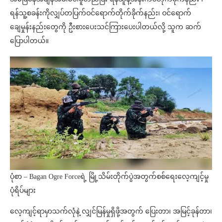
ရန်သူ့စခန်းကိုလျှပ်တပြက်ဝင်ရောက်တိုက်ခိုက်နည်း၊ ဝင်ရောက်
ချေမှုန်းနည်းတွေကို ဦးစားပေးသင်ကြားပေးပါတယ်လို့ သူက ဆက်
ပြောပါတယ်။
ပုံစာ – Bagan Ogre Forceရဲ့ မြို့သိမ်းတိုက်ပွဲအတွက်စစ်ရေးလေ့ကျင့်မှု
ပုံရိပ်များ
လေ့ကျင့်ရာမှာသက်လုံနဲ့ လျှင်မြန်မှုရှိဖို့အတွက် ပြေးတာ၊ အမြင့်ခုန်တာ၊