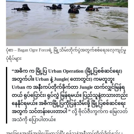
ပုံစာ – Bagan Ogre Forceရဲ့ မြို့သိမ်းတိုက်ပွဲအတွက်စစ်ရေးလေ့ကျင့်မှု
ပုံရိပ်များ
“အဓိက က မြို့ပြ Urban Operation (မြို့ပြစစ်ဆင်ရေး)
အတွက်ပါ။ Urban နဲ့ Jungle( တောတွင်း) ကမတူဘူး
Urban က အနီးကပ်တိုက်ခိုက်တာ Jungle ထက်လျှင်မြန်ရ
တယ် ရုပ်ပြောင်း၊ ရုပ်လွှဲ မြန်ရမယ်။ ပြည်သူနဲ့တသားတည်း
နေနိုင်ရမယ်။ အဓိကမြို့ပြကိုပြန်သိမ်းဖို့ မြို့ပြစစ်ဆင်ရေး
အတွက် သင်တန်းပေးတာပါ ”
လို့ ဗိုလ်ဇီးကွက်က မြေလတ်
အသံကို ပြောပါတယ်။
အခြေနေအချိန်အခါပေါ်မူတည်ပြီး ရန်သူနဲ့အနီးကပ်တိုက်ခိုက်နည်း ၊