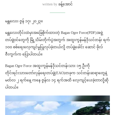
written by
ခန့်အောင်
မန္တလေး၊ ဇွန် ၁၇၊ ၂၀၂၃။
မန္တလေးတိုင်းထဲမှာအခြေစိုက်ထားတဲ့ Bagan Ogre Force(PDF)အဖွဲ့
တပ်ဖွဲ့ဝင်တွေကို မြို့သိမ်းတိုက်ပွဲအတွက် အထူးကွန်မန်ဒိုသင်တန်း ရက်
၁၀၀ စစ်ရေးလေ့ကျင်မှုပြုလုပ်ခဲ့တယ်လို့ တပ်ဖွဲ့ခေါင်း ဆောင် ဗိုလ်
ဇီးကွက်က ပြောပါတယ်။
Bagan Ogre Force အထူးကွန်မန်ဒိုသင်တန်းသား ၁၅ ဦးကို
တိုင်းရင်းသားတော်လှန်ရေးတပ်ဖွဲ့(EAO)တခုက သင်တန်းဆရာတွေနဲ့
မတ်လ ၂ ရက်နေ့ ကနေ ဇွန်လ ၁၄ ရက်အထိ လေ့ကျင့်ပေးခဲ့တာလို့ဆို
ပါတယ်။