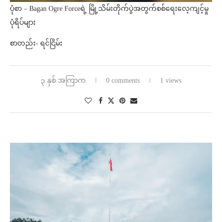
ပုံစာ – Bagan Ogre Forceရဲ့ မြို့သိမ်းတိုက်ပွဲအတွက်စစ်ရေးလေ့ကျင့်မှု
ပုံရိပ်များ
စာတည်း- ရင်ငြိမ်း
၃ နှစ် အကြာက
0 comments
1 views