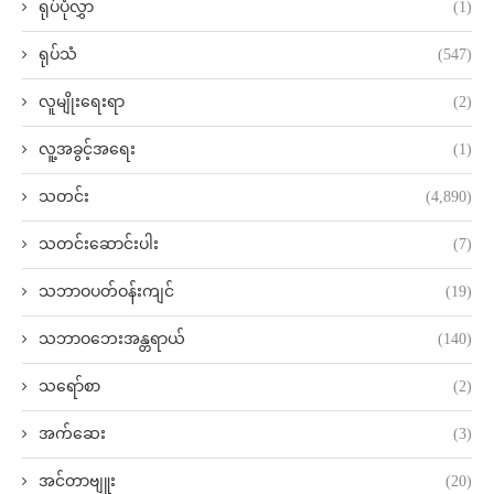
ရုပ်ပုံလွှာ
(1)
ရုပ်သံ
(547)
လူမျိုးရေးရာ
(2)
လူ့အခွင့်အရေး
(1)
သတင်း
(4,890)
သတင်းဆောင်းပါး
(7)
သဘာဝပတ်ဝန်းကျင်
(19)
သဘာဝဘေးအန္တရာယ်
(140)
သရော်စာ
(2)
အက်ဆေး
(3)
အင်တာဗျူး
(20)