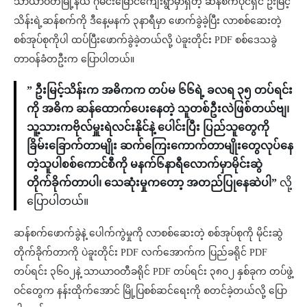
သာယာဝတီမြို့နယ် ဂုံမင်းမြောင်ကျေးရွာမှာရှိတဲ့ ဆန်စက်ပိုင်ရှင် ဦးမြင့်
သိန်းရဲ့ဆန်စက်ကို ဒီနေ့မနက် ၃နာရီမှာ ဖောက်ခွဲခဲ့ပြီး လာစစ်ဆေးတဲ့
စစ်အုပ်စုကိုပါ ထပ်ပြီးဖောက်ခွဲခဲ့တယ်လို့ ပဲခူးတိုင်း PDF စစ်ဒေသခွဲ
တာဝန်ခံတဦးက ပြောပါတယ်။
” ဦးမြင့်သိန်းက အဓိကက တပ်မ ၆၆ရဲ့ ခလရ ၃၅ တပ်ရင်း
ကို အဓိက ဆန်ထောက်ပေးနေတဲ့ သူတစ်ဦးလဲဖြစ်တယ်ဗျ၊
သူ့သားကဗိုလ်မှူးရဲလင်းနိုင်နဲ့ ပေါင်းပြီး ပြည်သူတွေကို
ခြိမ်းခြောက်တာမျိုး ဆက်ကြေးကောက်တာမျိုးတွေလုပ်နေ
တဲ့သူပါစစ်ကောင်စီကို မနက်၆နာရီလောက်မှာမိုင်းဆွဲ
တိုက်ခိုက်တာပါ၊ သေဆုံးမှုကတော့ အတည်ပြုနေဆဲပါ”
လို့
ပြောပါတယ်။
ဆန်စက်ဖောက်ခွဲနဲ့ ပေါက်ကွဲမှုကို လာစစ်ဆေးတဲ့ စစ်အုပ်စုကို မိုင်းဆွဲ
တိုက်ခိုက်တာကို ပဲခူးတိုင်း PDF လက်အောက်က ပြည်ခရိုင် PDF
တပ်ရင်း ၃၆၀၂နဲ့ သာယာဝတီခရိုင် PDF တပ်ရင်း ၃၈ဝ၂ နှစ်ခုက တပ်ဖွဲ့
ဝင်တွေက နန်းထိုက်အောင် မြို့ပြစစ်ဆင်ရေးကို စတင်ခဲ့တယ်လို့ ပြော