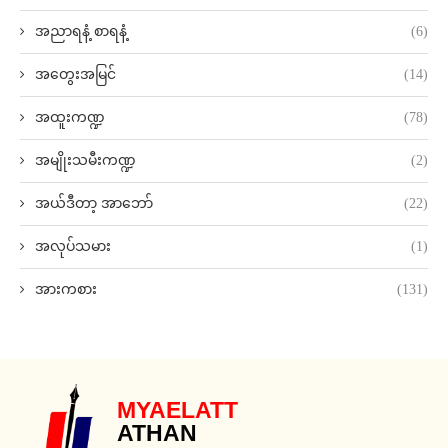
အညာရနံ့ စာရနံ့
(6)
အတွေးအမြင်
(14)
အထူးကဏ္ဍ
(78)
အမျိုးသမီးကဏ္ဍ
(2)
အယ်ဒီတာ့ အာဘော်
(22)
အလုပ်သမား
(1)
အားကစား
(131)
MYAELATT
ATHAN