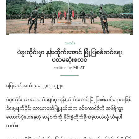
သတင်း
ပဲခူးတိုင်းမှာ နန်းထိုက်အောင် မြို့ပြစစ်ဆင်ရေး
ပထမဆုံးစတင်
written by
MLAT
မြေလတ်အသံ၊ မေ ၂၃၊ ၂၀၂၂။
ပဲခူးတိုင်း သာယာဝတီခရိုင်မှာ နန်းထိုက်အောင် မြို့ပြစစ်ဆင်ရေးအဖြစ်
ဒီနေ့မနက်ပိုင်း သာယာဝတီမြို့နယ်ထဲက စစ်ကောင်စီကို ဆန်ရိက္ခာ
ထောက်ပံ့ပေးနေတဲ့ ဆန်စက်ကို မိုင်းခွဲတိုက်ခိုက်ခဲ့တယ်လို့ သိရပါ
တယ်။