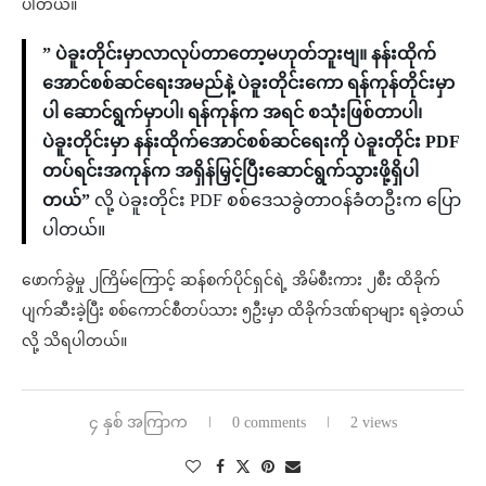
ပါတယ်။
” ပဲခူးတိုင်းမှာလာလုပ်တာတော့မဟုတ်ဘူးဗျ။ နန်းထိုက်
အောင်စစ်ဆင်ရေးအမည်နဲ့ ပဲခူးတိုင်းကော ရန်ကုန်တိုင်းမှာ
ပါ ဆောင်ရွက်မှာပါ၊ ရန်ကုန်က အရင် စသုံးဖြစ်တာပါ၊
ပဲခူးတိုင်းမှာ နန်းထိုက်အောင်စစ်ဆင်ရေးကို ပဲခူးတိုင်း PDF
တပ်ရင်းအကုန်က အရှိန်မြှင့်ပြီးဆောင်ရွက်သွားဖို့ရှိပါ
တယ်”
လို့ ပဲခူးတိုင်း PDF စစ်ဒေသခွဲတာဝန်ခံတဦးက ပြော
ပါတယ်။
ဖောက်ခွဲမှု ၂ကြိမ်ကြောင့် ဆန်စက်ပိုင်ရှင်ရဲ့ အိမ်စီးကား ၂စီး ထိခိုက်
ပျက်ဆီးခဲ့ပြီး စစ်ကောင်စီတပ်သား ၅ဦးမှာ ထိခိုက်ဒဏ်ရာများ ရခဲ့တယ်
လို့ သိရပါတယ်။
၄ နှစ် အကြာက
0 comments
2 views