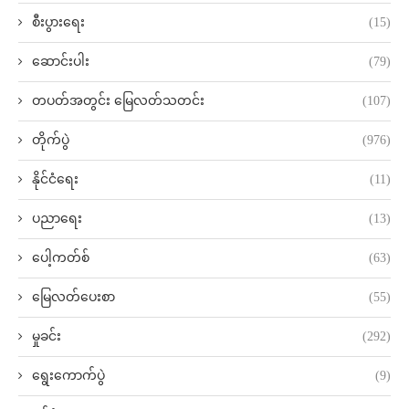
စီးပွားရေး
(15)
ဆောင်းပါး
(79)
တပတ်အတွင်း မြေလတ်သတင်း
(107)
တိုက်ပွဲ
(976)
နိုင်ငံရေး
(11)
ပညာရေး
(13)
ပေါ့ကတ်စ်
(63)
မြေလတ်ပေးစာ
(55)
မှုခင်း
(292)
ရွေးကောက်ပွဲ
(9)