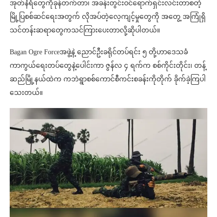
အုတ်နံရံတွေကိုခုန်တက်တာ၊ အခန်းတွင်းဝင်ရောက်ရှင်းလင်းတာစတဲ့
မြို့ပြစစ်ဆင်ရေးအတွက် လိုအပ်တဲ့လေ့ကျင့်မှုတွေကို အတွေ့ အကြုံရှိ
သင်တန်းဆရာတွေကသင်ကြားပေးတာလို့ဆိုပါတယ်။
Bagan Ogre Forceအဖွဲ့နဲ့ ညောင်ဦးခရိုင်တပ်ရင်း ၅ တို့ဟာဒေသခံ
ကာကွယ်ရေးတပ်တွေနဲ့ပေါင်းကာ ဇွန်လ ၄ ရက်က စစ်ကိုင်းတိုင်း၊ တန့်
ဆည်မြို့နယ်ထဲက ကဘဲရွာစစ်ကောင်စီကင်းစခန်းကိုတိုက် ခိုက်ခဲ့ကြပါ
သေးတယ်။