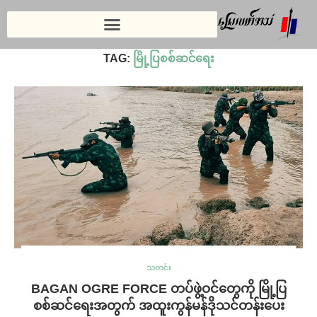
Home
»
မြို့ပြစစ်ဆင်ရေး
TAG:
မြို့ပြစစ်ဆင်ရေး
သတင်း
BAGAN OGRE FORCE တပ်ဖွဲ့ဝင်တွေကို မြို့ပြ
စစ်ဆင်ရေးအတွက် အထူးကွန်မန်ဒိုသင်တန်းပေး