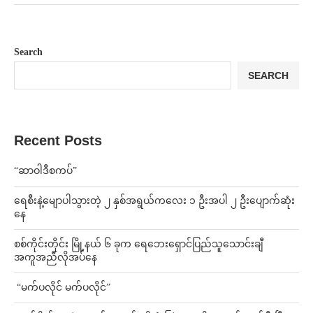
Search
SEARCH
Recent Posts
“ဆာဝါဒီစကပ်”
ရေစီးနဲ့မျောပါသွားတဲ့ ၂ နှစ်အရွယ်ကလေး ၁ ဦးအပါ ၂ ဦးပျောက်ဆုံး
နေ
စစ်ကိုင်းတိုင်း မြို့နယ် ၆ ခုက ရေဘေးရှောင်ပြည်သူသောင်းချီ
အကူအညီလိုအပ်နေ
⁨ ⁨“မက်ပလိုင် မက်ပလိုင်”