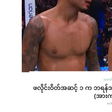
သတင်
ဖလိုင်းဝိတ်အဆင့် ၁ က ဘရန်ဒန်ရွ
(အား
wri