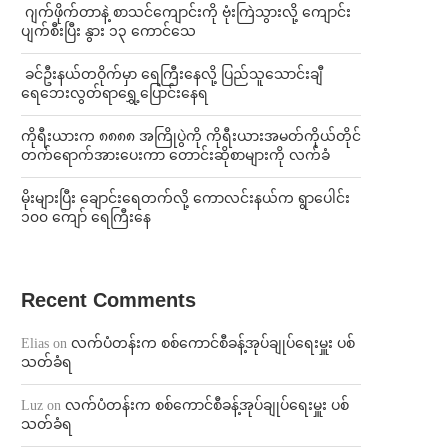
⁨⁩ ⁨ဂျက်ဖိုက်တာနဲ့ စာသင်ကျောင်းကို ဗုံးကြဲသွားလို့ ကျောင်း
ပျက်စီးပြီး နွား ၁၃ ကောင်သေ
⁩ ⁨ခင်ဦးနယ်တဝိုက်မှာ ရေကြီးနေလို့ ပြည်သူသောင်းချီ
ရေဘေးလွတ်ရာရွှေ့ပြောင်းနေရ
ကိုရီးယားက ၈၈၈၈ အကြိုပွဲကို ကိုရီးယားအမတ်ကိုယ်တိုင်
တက်ရောက်အားပေးကာ တောင်းဆိုစာများကို လက်ခံ
⁨မိုးများပြီး ချောင်းရေတက်လို့ ကောလင်းနယ်က ရွာပေါင်း
၁၀၀ ကျော် ရေကြီးနေ
Recent Comments
Elias
on
လက်ပံတန်းက စစ်ကောင်စီခန့်အုပ်ချုပ်ရေးမှူး ပစ်
သတ်ခံရ
Luz
on
လက်ပံတန်းက စစ်ကောင်စီခန့်အုပ်ချုပ်ရေးမှူး ပစ်
သတ်ခံရ