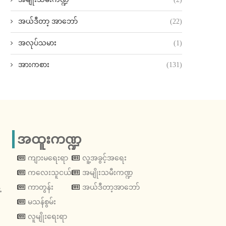
အယ်ဒီတာ့ အာဘော်
(22)
အလုပ်သမား
(1)
အားကစား
(131)
အထူးကဏ္ဍ
ကျားမရေးရာ
လူ့အခွင့်အရေး
ကလေးသူငယ်
အမျိုးသမီးကဏ္ဍ
့
ကာတွန်း
အယ်ဒီတာ့အာဘော်
မသန်စွမ်း
လူမျိုးရေးရာ