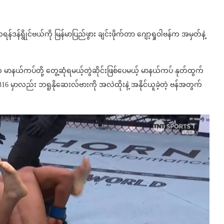
်ဒန်ရွိုင်ဗယ်ကို မြန်မာပြည်ဖွား ချင်းဖိုက်တာ ဂျော့ရှုဝါဗန်က အမှတ်နဲ့
က မာနယ်ကပ်တို့ တွေ့ဆုံရမယ့်တွဲဆိုင်းဖြစ်ပေမယ့် မာနယ်ကပ် နုတ်ထွက်
316 မှာလည်း ဘရူနိုဆေးလ်ဗားကို အလဲထိုးနဲ့ အနိုင်ယူခဲ့တဲ့ ဗန်အတွက်