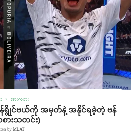
း
အားကစား
ိုင်ဗယ်ကို အမှတ်နဲ့ အနိုင်ရခဲ့တဲ့ ဗန်
ကစားသတင်း)
tten by
MLAT