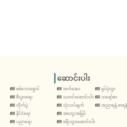
ဆောင်းပါး
စစ်ဘေးရှောင်
အက်ဆေး
ရုပ်ပုံလွှာ
စီးပွားရေး
သတင်းဆောင်းပါး
သရော်စာ
တိုက်ပွဲ
သုံးသပ်ချက်
အညာရနံ့ စာရနံ
နိုင်ငံရေး
အတွေးအမြင်
ပညာရေး
ခရီးသွားဆောင်းပါး