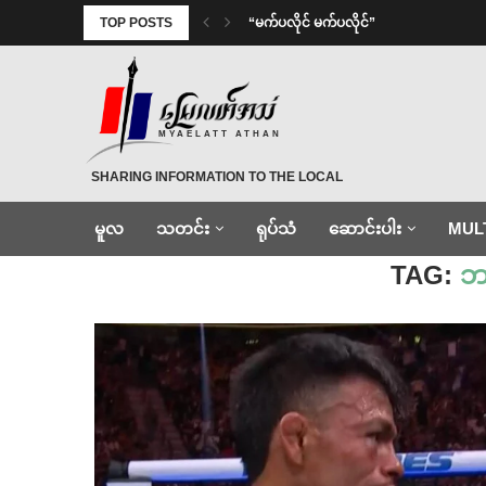
TOP POSTS
⁨ ⁨“မက်ပလိုင် မက်ပလိုင်”
MYAELATT ATHAN
SHARING INFORMATION TO THE LOCAL
မူလ
သတင်း
ရုပ်သံ
ဆောင်းပါး
MUL
Home
»
ဘရန်ဒန်ရွိုင်ဗယ်
TAG:
ဘရ