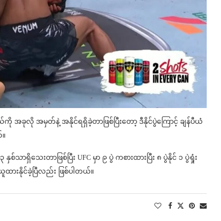
 အခုလို အမှတ်နဲ့ အနိုင်ရရှိခဲ့တာဖြစ်ပြီးတော့ ဒီနိုင်ပွဲကြောင့် ချန်ပီယံ
်။
်သာရှိသေးတာဖြစ်ပြီး UFC မှာ ၉ ပွဲ ကစားထားပြီး ၈ ပွဲနိုင် ၁ ပွဲရှုံး
ထားနိုင်ခဲ့ပြီလည်း ဖြစ်ပါတယ်။