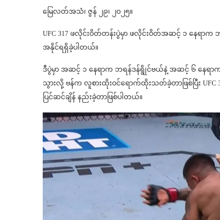
မြေလတ်အသံ၊ ဇွန် ၂၉၊ ၂၀၂၅။
UFC 317 ဖလိုင်းဝိတ်တန်းပွဲမှာ ဖလိုင်းဝိတ်အဆင့် ၁ နေရာက ဘရန
အနိုင်ရရှိခဲ့ပါတယ်။
ဒီပွဲမှာ အဆင့် ၁ နေရာက ဘရန်ဒန်ရွိုင်ဗယ်နဲ့ အဆင့် ၆ နေရာ
သွားလို့ ဗန်က လူစားထိုးဝင်ရောက်ထိုးသတ်ခဲ့တာဖြစ်ပြီး UFC 
ပြင်ဆင်ချိန် နည်းခဲ့တာဖြစ်ပါတယ်။