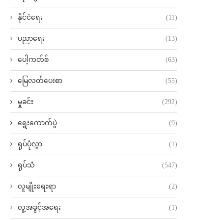
နိုင်ငံရေး
(11)
ပညာရေး
(13)
ပေါ့ကတ်စ်
(63)
မြေလတ်ပေးစာ
(55)
မှုခင်း
(292)
ရွေးကောက်ပွဲ
(9)
ရုပ်ပုံလွှာ
(1)
ရုပ်သံ
(547)
လူမျိုးရေးရာ
(2)
လူ့အခွင့်အရေး
(1)