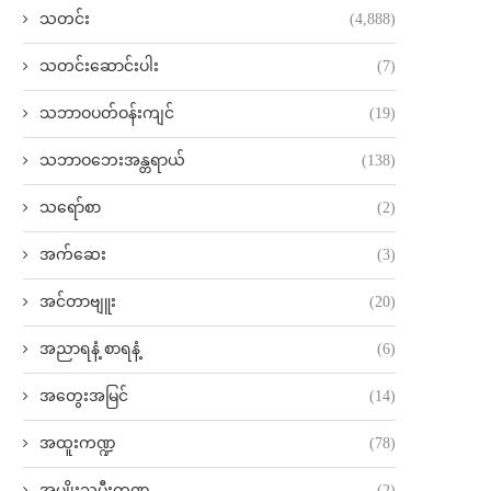
သတင်း
(4,888)
သတင်းဆောင်းပါး
(7)
သဘာဝပတ်ဝန်းကျင်
(19)
သဘာဝဘေးအန္တရာယ်
(138)
သရော်စာ
(2)
အက်ဆေး
(3)
အင်တာဗျူး
(20)
အညာရနံ့ စာရနံ့
(6)
အတွေးအမြင်
(14)
အထူးကဏ္ဍ
(78)
အမျိုးသမီးကဏ္ဍ
(2)