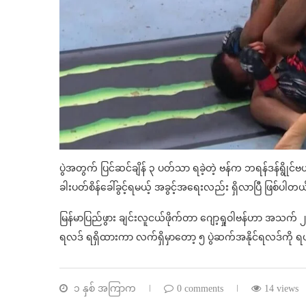
ပွဲအတွက် ပြင်ဆင်ချိန် ၃ ပတ်သာ ရခဲ့တဲ့ ဗန်က ဘရန်ဒန်ရွိုင်ဗယ်ကို
ခါးပတ်စိန်ခေါ်ခွင့်ရမယ့် အခွင့်အရေးလည်း ရှိလာပြီ ဖြစ်ပါတယ
မြန်မာပြည်ဖွား ချင်းလူငယ်ဖိုက်တာ ဂျော့ရှုဝါဗန်ဟာ အသက် ၂၃ နှစ
ရလဒ် ရရှိထားကာ လက်ရှိမှာတော့ ၅ ပွဲဆက်အနိုင်ရလဒ်ကို ရယူ
၁ နှစ် အကြာက
0 comments
14 views