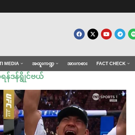
TI MEDIA
အထူးကဏ္ဍ
အားကစား
FACT CHECK
န်ဒန်ရွိုင်ဗယ်