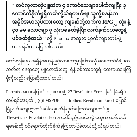
” တပ်ကူလာတဲ့ပျူထဲက ၄ ကောင်သေချာပေါက်ကျပြီး ၃
ကောင်ထိခိုက်မှုရှိတယ်လို့သိရတယ်ဗျ၊ သူတို့စခန်းက
အခိုင်အမာလုပ်ထားတော့ ကျနော်တို့ဘက်က RPG ၂ လုံး နဲ့
၄၀ မမ လောင်ချာ ၇ လုံးပစ်ခတ်ခဲ့ပြီး လက်နက်ငယ်တွေနဲ့
ပစ်ခတ်ခဲ့တယ် ”
လို့ Phoenix အထူးပြောက်ကျားတပ်ဖွဲ့
တာဝန်ခံက ပြောပါတယ်။
တော်လှန်ရေး အရှိန်အဟုန်မြင့်လာတော့မှာဖြစ်သလို စစ်ကောင်စီနဲ့ ပက်
သတ်တဲ့ နေရာတွေ ပျုစောထီးတွေ၊ ရဲနဲ့ စစ်သားတွေရဲ့ ဝေးရာမှာနေကြ
ဖို့ကိုလည်း ပြောဆိုထားပါတယ်။
Phoenix အထူးပြောက်ကျားတပ်ဖွဲ့၊ 27 Revolution Force၊ မြင်းခြံခရိုင်
တပ်ရင်းအမှတ် ( ၃ )၊ MSPDF၊ 11 Brothers Revolution Force၊ မြောင်
မြို့နယ်ကျေးရွာတပ်ပေါင်းစု၊ သိန်းငှက်ပြောက်ကျားတပ်ဖွဲ့၊
Thwaythauk Revolution Force၊ ဒေါင်းညီနောင်အဖွဲ့ တွေက ပခန်းငယ်
ရဲစခန်းကို ဝင်ရောက်တိုက်ခိုက်ခဲ့ကြတာဖြစ်တယ်လို့ သိရပါတယ်။