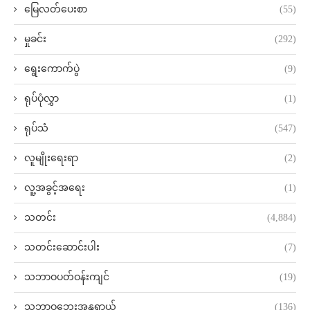
မြေလတ်ပေးစာ
(55)
မှုခင်း
(292)
ရွေးကောက်ပွဲ
(9)
ရုပ်ပုံလွှာ
(1)
ရုပ်သံ
(547)
လူမျိုးရေးရာ
(2)
လူ့အခွင့်အရေး
(1)
သတင်း
(4,884)
သတင်းဆောင်းပါး
(7)
သဘာဝပတ်ဝန်းကျင်
(19)
သဘာဝဘေးအန္တရာယ်
(136)