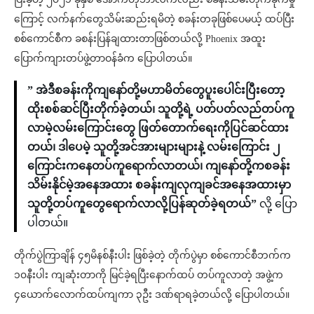
ကြောင့် လက်နက်တွေသိမ်းဆည်းရမိတဲ့ စခန်းတခုဖြစ်ပေမယ့် ထပ်ပြီး
စစ်ကောင်စီက ခစန်းပြန်ချထားတာဖြစ်တယ်လို့ Phoenix အထူး
ပြောက်ကျားတပ်ဖွဲ့တာဝန်ခံက ပြောပါတယ်။
” အဲဒီစခန်းကိုကျနော်တို့မဟာမိတ်တွေပူးပေါင်းပြီးတော့
ထိုးစစ်ဆင်ပြီးတိုက်ခဲ့တယ်၊ သူတို့ရဲ့ ပတ်ပတ်လည်တပ်ကူ
လာမဲ့လမ်းကြောင်းတွေ ဖြတ်တောက်ရေးကိုပြင်ဆင်ထား
တယ်၊ ဒါပေမဲ့ သူတို့အင်အားများများနဲ့ လမ်းကြောင်း ၂
ကြောင်းကနေတပ်ကူရောက်လာတယ်၊ ကျနော်တို့ကစခန်း
သိမ်းနိုင်မဲ့အနေအထား စခန်းကျလုကျခင်အနေအထားမှာ
သူတို့တပ်ကူတွေရောက်လာလို့ပြန်ဆုတ်ခဲ့ရတယ်”
လို့ ပြော
ပါတယ်။
တိုက်ပွဲကြာချိန် ၄၅မိနစ်နီးပါး ဖြစ်ခဲ့တဲ့ တိုက်ပွဲမှာ စစ်ကောင်စီဘက်က
၁၀နီးပါး ကျဆုံးတာကို မြင်ခဲ့ရပြီးနောက်ထပ် တပ်ကူလာတဲ့ အဖွဲ့က
၄ယောက်လောက်ထပ်ကျကာ ၃ဦး ဒဏ်ရာရခဲ့တယ်လို့ ပြောပါတယ်။