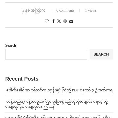
၄ နှစ် အကြာက
0 comments
1 views
Search
SEARCH
Recent Posts
⁩ ⁨ပေါက်ခေါင်းမှာ စစ်တပ်က ဒရုန်းနဲ့ဗုံးကြဲလို့ PDF ရဲဘော် ၃ ဦးဒဏ်ရာရ
⁩ ⁨တန့်ဆည်နဲ့ ကန့်ဘလူဘက်မှာ မူးမြစ်နဲ့ စည်တုံလုံးချောင်း ရေလျှံလို့
ကျေးရွာ ၄၀ ကျော်မှာရေကြီးနေ
⁨လေယာဉ်နဲ့ ဗုံးကြဲလို့ ၁ နှစ်သားကလေးအပါအဝင် ကလေးငယ် ၂ ဦးနဲ့