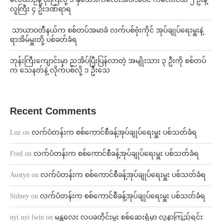
လူကြီး ၄ ဦးဒဏ်ရာရ
⁩ ⁨သာယာဝတီနယ်က စစ်တပ်အမာခံ လက်ပစ်ဗုံးကိုင် အုပ်ချုပ်ရေးမှူးနဲ့
ရာအိမ်မှူးတို့ ပစ်ခတ်ခံရ
ဘုန်းကြီးကျောင်းမှာ ညအိပ်ပြီးပြန်လာတဲ့ အမျိုးသား ၃ ဦးကို စစ်တပ်
က သေနတ်နဲ့ လိုက်ပစ်လို့ ၁ ဦးသေ
Recent Comments
Luz
on
လက်ပံတန်းက စစ်ကောင်စီခန့်အုပ်ချုပ်ရေးမှူး ပစ်သတ်ခံရ
Fred
on
လက်ပံတန်းက စစ်ကောင်စီခန့်အုပ်ချုပ်ရေးမှူး ပစ်သတ်ခံရ
Austyn
on
လက်ပံတန်းက စစ်ကောင်စီခန့်အုပ်ချုပ်ရေးမှူး ပစ်သတ်ခံရ
Sidney
on
လက်ပံတန်းက စစ်ကောင်စီခန့်အုပ်ချုပ်ရေးမှူး ပစ်သတ်ခံရ
nyi nyi lwin
on
မန္တလေး လပခတိုင်းမှူး စစ်ဆေးရုံမှာ လူနာကြည့်ရင်း