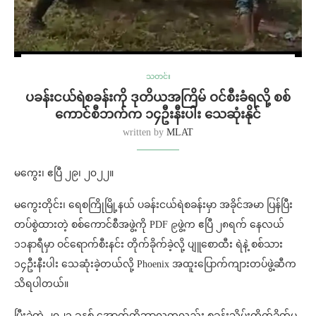
သတင်း
ပခန်းငယ်ရဲစခန်းကို ဒုတိယအကြိမ် ဝင်စီးခံရလို့ စစ်
ကောင်စီဘက်က ၁၄ဦးနီးပါး သေဆုံးနိုင်
written by
MLAT
မကွေး၊ ဧပြီ ၂၉၊ ၂၀၂၂။
မကွေးတိုင်း၊ ရေစကြိုမြို့နယ် ပခန်းငယ်ရဲစခန်းမှာ အခိုင်အမာ ပြန်ပြီး
တပ်စွဲထားတဲ့ စစ်ကောင်စီအဖွဲ့ကို PDF ၉ဖွဲ့က ဧပြီ ၂၈ရက် နေလယ်
၁၁နာရီမှာ ဝင်ရောက်စီးနင်း တိုက်ခိုက်ခဲ့လို့ ပျူစောထီး ရဲနဲ့ စစ်သား
၁၄ဦးနီးပါး သေဆုံးခဲ့တယ်လို့ Phoenix အထူးပြောက်ကျားတပ်ဖွဲ့ဆီက
သိရပါတယ်။
ပြီးခဲ့တဲ့ ၂၀၂၁ ခုနှစ် အောက်တိုဘာလကလည်း စခန်းသိမ်းတိုက်ခိုက်မှု