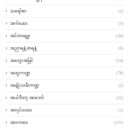
သရော်စာ
(2)
အက်ဆေး
(3)
အင်တာဗျူး
(20)
အညာရနံ့ စာရနံ့
(6)
အတွေးအမြင်
(14)
အထူးကဏ္ဍ
(78)
အမျိုးသမီးကဏ္ဍ
(2)
အယ်ဒီတာ့ အာဘော်
(22)
အလုပ်သမား
(1)
အားကစား
(131)