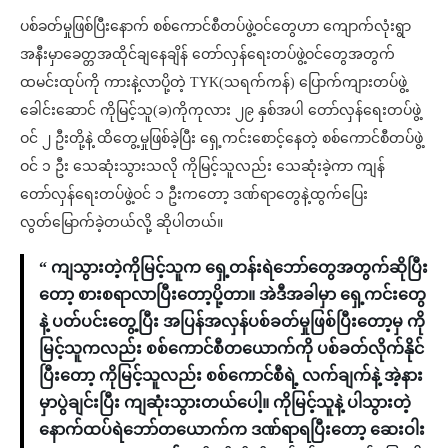
ပစ်ခတ်မှုဖြစ်ပြီးနောက် စစ်ကောင်စီတပ်ဖွဲ့ဝင်တွေဟာ ကျောက်လုံးရွာ
အနီးမှာခေတ္တအထိုင်ချနေချိန် တော်လှန်ရေးတပ်ဖွဲ့ဝင်တွေအတွက်
ထမင်းထုပ်ကို ကားနဲ့လာပို့တဲ့ TYK(သရက်ကန်) ပြောက်ကျားတပ်ဖွဲ့
ခေါင်းဆောင် ကိုမြင့်သူ(ခ)ကိုကုလား ၂၉ နှစ်အပါ တော်လှန်ရေးတပ်ဖွဲ့
ဝင် ၂ ဦးတို့နဲ့ ထိတွေ့မှုဖြစ်ခဲ့ပြီး ရှေ့ကင်းစောင့်နေတဲ့ စစ်ကောင်စီတပ်ဖွဲ့
ဝင် ၁ ဦး သေဆုံးသွားသလို ကိုမြင့်သူလည်း သေဆုံးခဲ့ကာ ကျန်
တော်လှန်ရေးတပ်ဖွဲ့ဝင် ၁ ဦးကတော့ ဒဏ်ရာတွေနဲ့ထွက်ပြေး
လွတ်မြောက်ခဲ့တယ်လို့ ဆိုပါတယ်။
“ ကျသွားတဲ့ကိုမြင့်သူက ရှေ့တန်းရဲဘော်တွေအတွက်ဆိုပြီး
တော့ စားစရာလာပြီးတော့ပို့တာ။ အဲဒီအခါမှာ ရှေ့ကင်းတွေ
နဲ့ ပတ်ပင်းတွေ့ပြီး အပြန်အလှန်ပစ်ခတ်မှုဖြစ်ပြီးတော့မှ ကို
မြင့်သူကလည်း စစ်ကောင်စီတယောက်ကို ပစ်ခတ်လိုက်နိုင်
ပြီးတော့ ကိုမြင့်သူလည်း စစ်ကောင်စီရဲ့ လက်ချက်နဲ့ အဲ့နား
မှာပွဲချင်းပြီး ကျဆုံးသွားတယ်ပေါ့။ ကိုမြင့်သူနဲ့ ပါသွားတဲ့
နောက်ထပ်ရဲဘော်တယောက်က ဒဏ်ရာရပြီးတော့ ဆေးဝါး