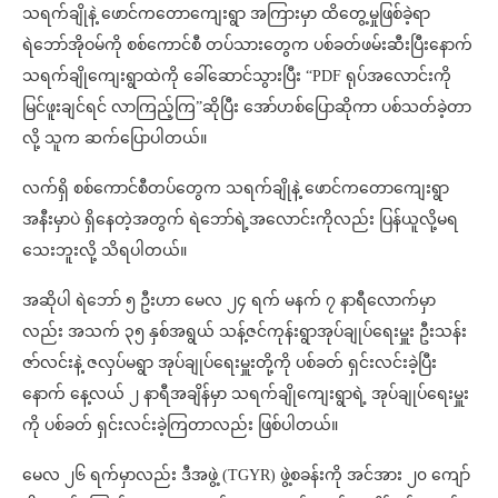
သရက်ချိုနဲ့ ဖောင်ကတောကျေးရွာ အကြားမှာ ထိတွေ့မှုဖြစ်ခဲ့ရာ
ရဲဘော်အိုဝမ်ကို စစ်ကောင်စီ တပ်သားတွေက ပစ်ခတ်ဖမ်းဆီးပြီးနောက်
သရက်ချိုကျေးရွာထဲကို ခေါ်ဆောင်သွားပြီး “PDF ရုပ်အလောင်းကို
မြင်ဖူးချင်ရင် လာကြည့်ကြ”ဆိုပြီး အော်ဟစ်ပြောဆိုကာ ပစ်သတ်ခဲ့တာ
လို့ သူက ဆက်ပြောပါတယ်။
လက်ရှိ စစ်ကောင်စီတပ်တွေက သရက်ချိုနဲ့ ဖောင်ကတောကျေးရွာ
အနီးမှာပဲ ရှိနေတဲ့အတွက် ရဲဘော်ရဲ့အလောင်းကိုလည်း ပြန်ယူလို့မရ
သေးဘူးလို့ သိရပါတယ်။
အဆိုပါ ရဲဘော် ၅ ဦးဟာ မေလ ၂၄ ရက် မနက် ၇ နာရီလောက်မှာ
လည်း အသက် ၃၅ နှစ်အရွယ် သန့်ဇင်ကုန်းရွာအုပ်ချုပ်ရေးမှူး ဦးသန်း
ဇာ်လင်းနဲ့ ဇလှပ်မရွာ အုပ်ချုပ်ရေးမှူးတို့ကို ပစ်ခတ် ရှင်းလင်းခဲ့ပြီး
နောက် နေ့လယ် ၂ နာရီအချိန်မှာ သရက်ချိုကျေးရွာရဲ့ အုပ်ချုပ်ရေးမှူး
ကို ပစ်ခတ် ရှင်းလင်းခဲ့ကြတာလည်း ဖြစ်ပါတယ်။
မေလ ၂၆ ရက်မှာလည်း ဒီအဖွဲ့ (TGYR) ဖွဲ့စခန်းကို အင်အား ၂၀ ကျော်