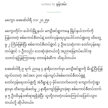
written by
နန်းခမ်း
မကွေး၊ ဖေဖော်ဝါရီ ၁၁၊ ၂၀၂၅။
မကွေးတိုင်း၊ ပေါက်မြို့နယ်၊ မကျီးစင်ရွာကနေ မြိုင်နယ်ဘက်ကို
ပြန်လာတဲ့ စစ်ကောင်စီတပ်နဲ့ တော်လှန်ရေးပူးပေါင်းတပ်ဖွဲ့တွေ ထိတွေ့
မှု ၂ ကြိမ်ဖြစ်ပြီး စစ်ကောင်စီတပ်ဖွဲ့ဝင် ၃ ဦးသေဆုံးကာ တော်လှန်ရေး
တပ်ဖွဲ့ဝင် ၁ ဦးလည်း သေဆုံးခဲ့တယ်လို့ အညာမြေတပ်ပေါင်းစု
သတင်းနဲ့ပြန်ကြားရေး တာဝန်ခံဆီက သိရပါတယ်။
ဖေဖော်ဝါရီ ၉ ရက် ညနေ ၄ နာရီလောက်မှာ မကျီးစင်ရွာကို မီးရှို့ပြီးပြန်
ထွက်လာတဲ့ အင်အား ၃၀၀ ဝန်းကျင်ပါစစ်ကောင်စီတပ်ဖွဲ့နဲ့
တော်လှန်ရေးတပ်ဖွဲ့တို့ အဲဒီရွာနဲ့ ၇ မိုင်လောက်ဝေးတဲ့ ကျောက်လုံးရွာ
နားမှာ ထိတွေ့ပစ်ခတ်မှု ၂ နာရီကျော်ဖြစ်ပွားခဲ့ရာ စစ်ကောင်စီတပ်ဘက်
မှ ၅ ဦးထိမှန်ဒဏ်ရာရရှိခဲ့ပြီး သူတို့လာတဲ့လမ်းကြောင်းပြောင်းသွား
တယ်လို့ ဆိုပါတယ်။