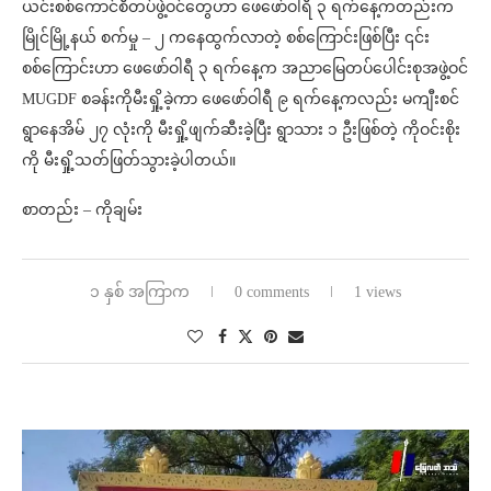
ယင်းစစ်ကောင်စီတပ်ဖွဲ့ဝင်တွေဟာ ဖေဖော်ဝါရီ ၃ ရက်နေ့ကတည်းက
မြိုင်မြို့နယ် စက်မှု – ၂ ကနေထွက်လာတဲ့ စစ်ကြောင်းဖြစ်ပြီး ၎င်း
စစ်ကြောင်းဟာ ဖေဖော်ဝါရီ ၃ ရက်နေ့က အညာမြေတပ်ပေါင်းစုအဖွဲ့ဝင်
MUGDF စခန်းကိုမီးရှို့ခဲ့ကာ ဖေဖော်ဝါရီ ၉ ရက်နေ့ကလည်း မကျီးစင်
ရွာနေအိမ် ၂၇ လုံးကို မီးရှို့ဖျက်ဆီးခဲ့ပြီး ရွာသား ၁ ဦးဖြစ်တဲ့ ကိုဝင်းစိုး
ကို မီးရှို့သတ်ဖြတ်သွားခဲ့ပါတယ်။
စာတည်း – ကိုချမ်း
၁ နှစ် အကြာက
0 comments
1 views