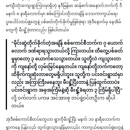
မကျီးတုံးကျေးရွာကြားမှာရှိတဲ့ နဒီမြန်မာ ဆန်စက်အနောက်ဘက်ကို ဒီ
မနက် ၈ နာရီလောက်မှာ စစ်ကြောင်းထိုးလာချိန် ဒေသကာကွယ်ရေး
ပူးပေါင်းတပ်ဖွဲ့တွေနဲ့ ပစ်ခတ်တိုက်ခိုက်မှုဖြစ်ခဲ့ရာ အဲ့ဒီနောက်မှ နေအိမ်
တွေကို မီးရှို့ခဲ့တာလည်း ဖြစ်ပါတယ်။
“မိုင်းဆွဲတိုက်ခိုက်တဲ့အချိန် စစ်ကောင်စီဘက်က ၇ ယောက်
လောက် ဒဏ်ရာရသွားတယ်လို့ ကြားတယ်။ ထိတွေ့ပစ်ခတ်
မှုမှာတော့ ၃ ယောက်သေသွားတယ်။ သူတို့လဲ ကျသွားတာ
ကို ကျနော်တို့ လှမ်းမြင်နေရတယ်။ ကျနော်တို့ဘက်ကတော့
ထိခိုက်ကျဆုံးတာတွေမရှိပါဘူး။ သူတို့က ပင်းဇင်းရွာထဲမှာ
လည်း အကြာကြီးမနေဘူး မီးရှို့ပြီးတာနဲ့ ပြန်ထွက်တာပဲ။
ပင်းဇင်းရွာက အခုအကြိမ်နဲ့ဆို မီးရှို့ခံရတာ ၃ ကြိမ်ရှိပါပြီ”
လို့ ဝက်လက် ပကဖ အင်အားစု တပ်ဖွဲ့ဝင်တဦးက ဆိုပါ
တယ်။
အဲ့ဒီစစ်ကောင်စီတပ်တွေဟာ ရွာကိုမီးရှို့ပြီး မနက် ၁၀ နာရီလောက်က
ရွာကနေ ပြန်လည် ထွက်ခွာသွားချိန်မှာလည်း ကာကွယ်ရေးတပ်ဖွဲ့တွေနဲ့