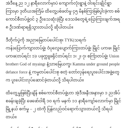
အဲဒီနေ့ ည ၁၂ နာရီလောက်မှာပဲ ကျောက်လုံးရွာနဲ့ ဝါးရင်းချိုင်ရွာ
ကြားမှာ ဒုတိယအကြိမ် ထိတွေ့ပစ်ခတ်မှု ၄၅ မိနစ်ကြာဖြစ်ပွါးခဲ့ကာ စစ်
ကောင်စီတပ်ဖွဲ့ဝင် ၃ ဦးသေဆုံးခဲ့ပြီး ဒေသခံတွေရဲ့ပြောကြားချက်အရ
၈ ဦးဒဏ်ရာရရှိသွားတယ်လို့ ဆိုပါတယ်။
ဒီတိုက်ပွဲကို အညာမြေတပ်ပေါင်းစု၊ TYK(သရက်
ကန်)ပြောက်ကျားတပ်ဖွဲ့၊ ဝံပုလွေပျောက်ကြားတပ်ဖွဲ့၊ မြိုင် ပကဖ၊ မြိုင်
ပကဖ(တပ်ရင်း ၁)၊ ပခုက္ကူခရိုင်တပ်ရင်း ၁၊ ၂၊ ၇၊ စင်္ကြာတပ်ဖွဲ့၊ Union
brother၊ God of myaing၊ နံ့သာမြေယက္ခ၊ Kamma under ground people
defance force နဲ့ ကမ္မတပ်ပေါင်းစု စတဲ့ တော်လှန်ရေးပူးပေါင်းအဖွဲ့တွေ
က ပူးပေါင်းလုပ်ဆောင်ခဲ့တယ်လို့ သိရပါတယ်။
ထိတွေ့မှုဖြစ်ပြီးချိန် စစ်ကောင်စီတပ်ဖွဲ့ဟာ အဲ့ဒီအနီးအနားမှာ ၁ ညအိပ်
စခန်းချခဲ့ပြီး ဖေဖော်ဝါရီ ၁၀ ရက် မနက် ၁၁ နာရီကျော်လောက်မှာ မြိုင်
မြို့နယ် စက်မှု – ၂ ထဲကို ပြန်လည်ဝင်ရောက်သွားတယ်လို့ သိရပါ
တယ်။