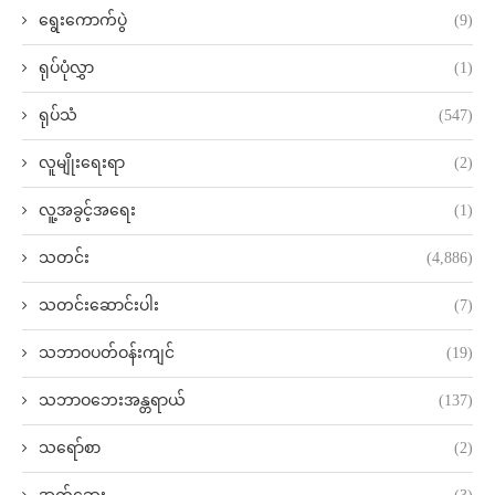
ရွေးကောက်ပွဲ
(9)
ရုပ်ပုံလွှာ
(1)
ရုပ်သံ
(547)
လူမျိုးရေးရာ
(2)
လူ့အခွင့်အရေး
(1)
သတင်း
(4,886)
သတင်းဆောင်းပါး
(7)
သဘာဝပတ်ဝန်းကျင်
(19)
သဘာဝဘေးအန္တရာယ်
(137)
သရော်စာ
(2)