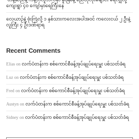
ကျေးရွာ ၄၀ ကျော်မှာရေကြီးနေ
⁨လေယာဉ်နဲ့ ဗုံးကြဲလို့ ၁ နှစ်သားကလေးအပါအဝင် ကလေးငယ် ၂ ဦးနဲ့
လူကြီး ၄ ဦးဒဏ်ရာရ
Recent Comments
Elias
on
လက်ပံတန်းက စစ်ကောင်စီခန့်အုပ်ချုပ်ရေးမှူး ပစ်သတ်ခံရ
Luz
on
လက်ပံတန်းက စစ်ကောင်စီခန့်အုပ်ချုပ်ရေးမှူး ပစ်သတ်ခံရ
Fred
on
လက်ပံတန်းက စစ်ကောင်စီခန့်အုပ်ချုပ်ရေးမှူး ပစ်သတ်ခံရ
Austyn
on
လက်ပံတန်းက စစ်ကောင်စီခန့်အုပ်ချုပ်ရေးမှူး ပစ်သတ်ခံရ
Sidney
on
လက်ပံတန်းက စစ်ကောင်စီခန့်အုပ်ချုပ်ရေးမှူး ပစ်သတ်ခံရ