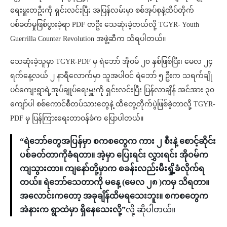
ရေးမှူးတဦးကို ရှင်းလင်းပြီး အပြန်လမ်းမှာ စစ်အုပ်စုနဲ့ထိပ်တိုက်
ပစ်ခတ်မှုဖြစ်ပွားခဲ့ရာ PDF တဦး သေဆုံးခဲ့တယ်လို့ TGYR- Youth
Guerrilla Counter Revolution အဖွဲ့ဆီက သိရပါတယ်။
သေဆုံးခဲ့သူမှာ TGYR-PDF မှ ရဲဘော် အိုဝမ် ၂၀ နှစ်ဖြစ်ပြီး၊ မေလ ၂၄
ရက်နေ့လယ် ၂ နာရီလောက်မှာ သူအပါဝင် ရဲဘော် ၅ ဦးက သရက်ချို
ပင်ကျေးရွာရဲ့အုပ်ချုပ်ရေးမှူးကို ရှင်းလင်းပြီး ပြန်လာချိန် အင်အား ၃၀
ကျော်ပါ စစ်ကောင်စီတပ်သားတွေနဲ့ ထိတွေ့တိုက်ပွဲဖြစ်ခဲ့တာလို့ TGYR-
PDF မှ ပြန်ကြားရေးတာဝန်ခံက ပြောပါတယ်။
“ရဲဘော်တွေအပြန်မှာ စကစတွေက ကား ၂ စီးနဲ့ စောင့်ဆိုင်း
ပစ်ခတ်တာကိုခံရတာ။ အဲ့မှာ ပြေးရင်း လွှားရင်း အိုဝမ်က
ကျသွားတာ။ ကျနော်တို့မှာက စခန်းလည်းမီးရှို့ခံလိုက်ရ
တယ်။ ရဲဘော်သေတာကို မနေ့ (မေလ ၂၈ )ကမှ သိရတာ။
အလောင်းကတော့ အခုချိန်ထိမရသေးဘူး။ စကစတွေက
အဲနားက ရွာထဲမှာ ရှိနေသေးလို့”
လို့ ဆိုပါတယ်။