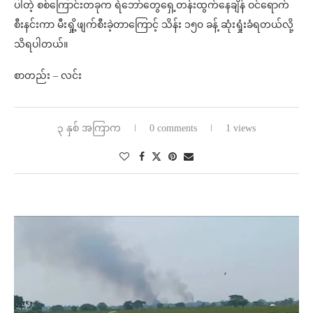
ပါတဲ့ စစ်ကြောင်းတခုက ရဲဘော်တွေရှေ့တန်းထွက်နေချိန် ဝင်ရောက်
စီးနင်းကာ မီးရှို့ဖျက်စီးခဲ့တာကြောင့် သိန်း ၁၅၀ ခန့် ဆုံးရှုံးခံရတယ်လို့
သိရပါတယ်။
စာတည်း – လင်း
၃ နှစ် အကြာက
0 comments
1 views