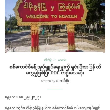
တိုက်ပွဲ
သတင်း
စစ်ကောင်စီခန့် အုပ်ချုပ်ရေးမှူးကို ရှင်းပြီးအပြန် ထိ
တွေ့မှုဖြစ်ပြီး PDF တဦးသေဆုံး
written by
အောင်စိုး
မန္တလေး၊ မေ ၂၉၊ ၂၀၂၃။
မန္တလေးတိုင်း၊ ငါန်းဇွန်မြို့နယ်က စစ်ကောင်စီခန့် ရပ်/ကျေးအုပ်ချုပ်