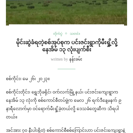
တိုက်ပွဲ
သတင်း
မိုင်းဆွဲခံရတဲ့စစ်အုပ်စုက ပင်းဇင်းရွာကိုမီးရှို့လို့
နေအိမ် ၁၃ လုံးပျက်စီး
written by
နန်းခမ်း
စစ်ကိုင်း၊ မေ ၂၆၊ ၂၀၂၃။
စစ်ကိုင်းတိုင်း၊ ရွှေဘိုခရိုင်၊ ဝက်လက်မြို့နယ်၊ ပင်းဇင်းကျေးရွာက
နေအိမ် ၁၃ လုံးကို စစ်ကောင်စီတပ်ဖွဲ့က မေလ ၂၆ ရက်ဒီနေ့မနက် ၉
နာရီလောက်မှာ ဝင်ရောက်မီးရှို့ခဲ့တယ်လို့ ဒေသခံတွေဆီက သိရပါ
တယ်။
အင်အား ၇၀ နီးပါးရှိတဲ့ စစ်ကောင်စီစစ်ကြောင်းဟာ ပင်းဇင်းကျေးရွာနဲ့