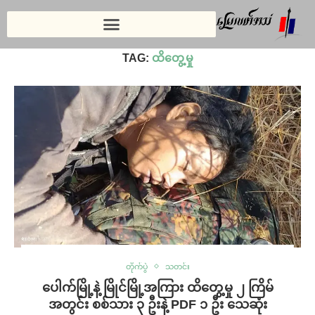
Home
»
ထိတွေ့မှု
TAG:
ထိတွေ့မှု
တိုက်ပွဲ
သတင်း
ပေါက်မြို့နဲ့ မြိုင်မြို့အကြား ထိတွေ့မှု ၂ ကြိမ်
အတွင်း စစ်သား ၃ ဦးနဲ့ PDF ၁ ဦး သေဆုံး