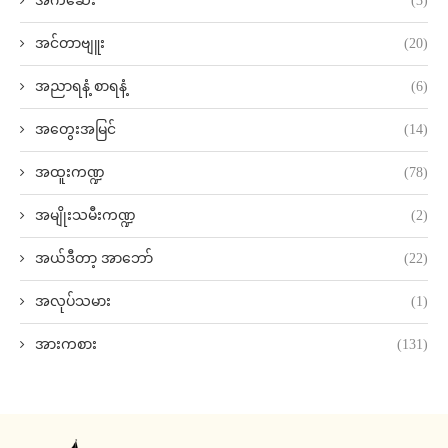
အက်ဆေး
(3)
အင်တာဗျူး
(20)
အညာရနံ့ စာရနံ့
(6)
အတွေးအမြင်
(14)
အထူးကဏ္ဍ
(78)
အမျိုးသမီးကဏ္ဍ
(2)
အယ်ဒီတာ့ အာဘော်
(22)
အလုပ်သမား
(1)
အားကစား
(131)