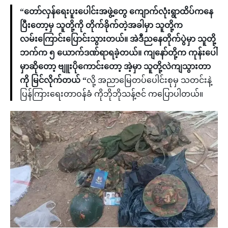
“တော်လှန်ရေးပူးပေါင်းအဖွဲ့တွေ ကျောက်လုံးရွာထိပ်ကနေ
ပြီးတော့မှ သူတို့ကို တိုက်ခိုက်တဲ့အခါမှာ သူတို့က
လမ်းကြောင်းပြောင်းသွားတယ်။ အဲဒီညနေတိုက်ပွဲမှာ သူတို့
ဘက်က ၅ ယောက်ဒဏ်ရာရခဲ့တယ်။ ကျနော်တို့က ကုန်းပေါ်
မှာဆိုတော့ ဗျူးပိုကောင်းတော့ အဲ့မှာ သူတို့လဲကျသွားတာ
ကို မြင်လိုက်တယ် “
လို့ အညာမြေတပ်ပေါင်းစုမှ သတင်းနဲ့
ပြန်ကြားရေးတာဝန်ခံ ကိုဘိုဘိုသန့်ဇင် ကပြောပါတယ်။