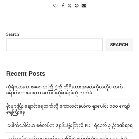
Search
SEARCH
Recent Posts
ကိုရီးယားက ၈၈၈၈ အကြိုပွဲကို ကိုရီးယားအမတ်ကိုယ်တိုင် တက်
ရောက်အားပေးကာ တောင်းဆိုစာများကို လက်ခံ
⁨မိုးများပြီး ချောင်းရေတက်လို့ ကောလင်းနယ်က ရွာပေါင်း ၁၀၀ ကျော်
ရေကြီးနေ
⁩ ⁨ပေါက်ခေါင်းမှာ စစ်တပ်က ဒရုန်းနဲ့ဗုံးကြဲလို့ PDF ရဲဘော် ၃ ဦးဒဏ်ရာရ
⁩ ⁨တန့်ဆည်နဲ့ ကန့်ဘလူဘက်မှာ မူးမြစ်နဲ့ စည်တုံလုံးချောင်း ရေလျှံလို့