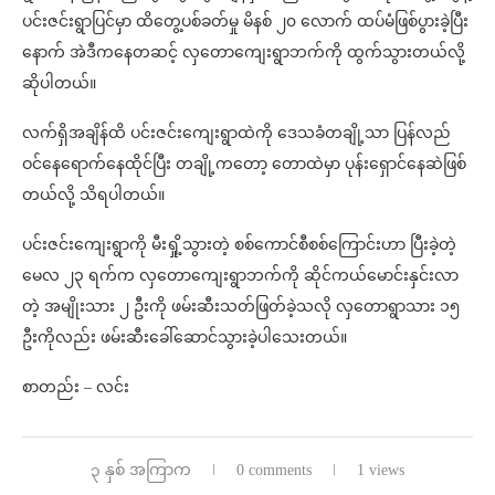
ပင်းဇင်းရွာပြင်မှာ ထိတွေ့ပစ်ခတ်မှု မိနစ် ၂၀ လောက် ထပ်မံဖြစ်ပွားခဲ့ပြီး
နောက် အဲဒီကနေတဆင့် လှတောကျေးရွာဘက်ကို ထွက်သွားတယ်လို့
ဆိုပါတယ်။
လက်ရှိအချိန်ထိ ပင်းဇင်းကျေးရွာထဲကို ဒေသခံတချို့သာ ပြန်လည်
ဝင်နေရောက်နေထိုင်ပြီး တချို့ကတော့ တောထဲမှာ ပုန်းရှောင်နေဆဲဖြစ်
တယ်လို့ သိရပါတယ်။
ပင်းဇင်းကျေးရွာကို မီးရှို့သွားတဲ့ စစ်ကောင်စီစစ်ကြောင်းဟာ ပြီးခဲ့တဲ့
မေလ ၂၃ ရက်က လှတောကျေးရွာဘက်ကို ဆိုင်ကယ်မောင်းနှင်းလာ
တဲ့ အမျိုးသား ၂ ဦးကို ဖမ်းဆီးသတ်ဖြတ်ခဲ့သလို လှတောရွာသား ၁၅
ဦးကိုလည်း ဖမ်းဆီးခေါ်ဆောင်သွားခဲ့ပါသေးတယ်။
စာတည်း – လင်း
၃ နှစ် အကြာက
0 comments
1 views