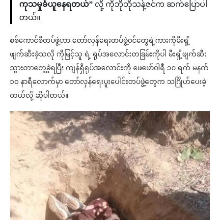
ကုသမှုခံယူနေရတယ်”
လို့ ကိုဘိုဘိုသန့်ဇင်က ဆက်ပြောပါ
တယ်။
စစ်ကောင်စီတပ်ဖွဲ့ဟာ တော်လှန်ရေးတပ်ဖွဲ့ဝင်တွေရဲ့ကားကိုမီးရှို့
ဖျက်ဆီးခဲ့သလို ကိုမြင့်သူ ရဲ့ ရုပ်အလောင်းတခြမ်းကိုပါ မီးရှို့ဖျက်ဆီး
သွားတာတွေ့ခဲ့ရပြီး ကျန်ရှိရုပ်အလောင်းကို ဖေဖော်ဝါရီ ၁၀ ရက် မနက်
၁၀ နာရီလောက်မှာ တော်လှန်ရေးပူးပေါင်းတပ်ဖွဲ့တွေက သင်္ဂြိုဟ်ပေးခဲ့
တယ်လို့ ဆိုပါတယ်။