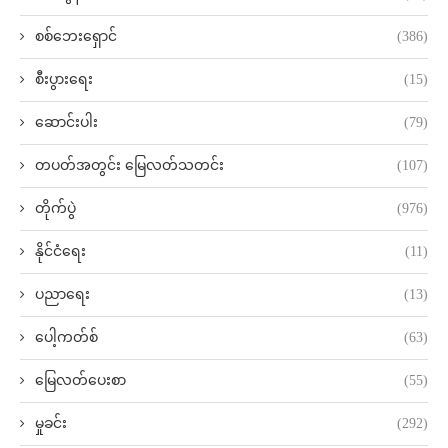
စစ်ဘေးရှောင်
(386)
စီးပွားရေး
(15)
ဆောင်းပါး
(79)
တပတ်အတွင်း မြေလတ်သတင်း
(107)
တိုက်ပွဲ
(976)
နိုင်ငံရေး
(11)
ပညာရေး
(13)
ပေါ့ကတ်စ်
(63)
မြေလတ်ပေးစာ
(55)
မှုခင်း
(292)