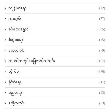
ကျန်းမာရေး
(12)
ကာတွန်း
(57)
စစ်ဘေးရှောင်
(385)
စီးပွားရေး
(15)
ဆောင်းပါး
(79)
တပတ်အတွင်း မြေလတ်သတင်း
(107)
တိုက်ပွဲ
(976)
နိုင်ငံရေး
(11)
ပညာရေး
(13)
ပေါ့ကတ်စ်
(63)