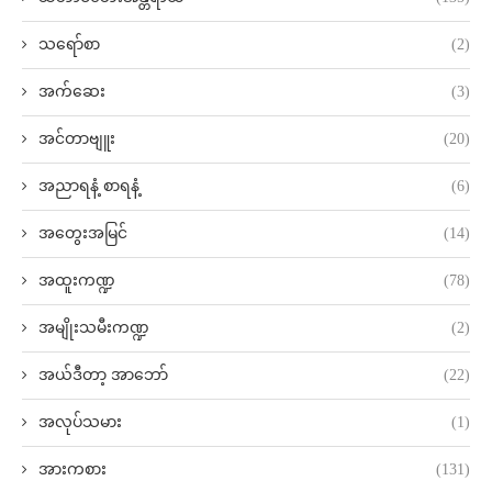
သရော်စာ
(2)
အက်ဆေး
(3)
အင်တာဗျူး
(20)
အညာရနံ့ စာရနံ့
(6)
အတွေးအမြင်
(14)
အထူးကဏ္ဍ
(78)
အမျိုးသမီးကဏ္ဍ
(2)
အယ်ဒီတာ့ အာဘော်
(22)
အလုပ်သမား
(1)
အားကစား
(131)