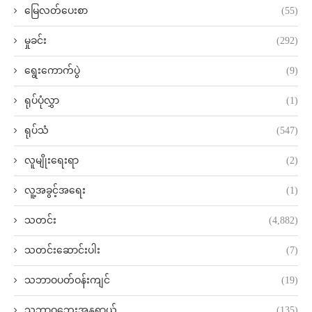
မြေလတ်ပေးစာ
(55)
မှုခင်း
(292)
ရွေးကောက်ပွဲ
(9)
ရုပ်ပုံလွှာ
(1)
ရုပ်သံ
(547)
လူမျိုးရေးရာ
(2)
လူ့အခွင့်အရေး
(1)
သတင်း
(4,882)
သတင်းဆောင်းပါး
(7)
သဘာဝပတ်ဝန်းကျင်
(19)
သဘာဝဘေးအန္တရာယ်
(135)