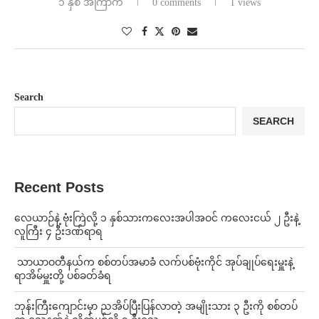
၁ နှစ် အကြာက
0 comments
1 views
Search
SEARCH
Recent Posts
⁨လေယာဉ်နဲ့ ဗုံးကြဲလို့ ၁ နှစ်သားကလေးအပါအဝင် ကလေးငယ် ၂ ဦးနဲ့
လူကြီး ၄ ဦးဒဏ်ရာရ
⁩ ⁨သာယာဝတီနယ်က စစ်တပ်အမာခံ လက်ပစ်ဗုံးကိုင် အုပ်ချုပ်ရေးမှူးနဲ့
ရာအိမ်မှူးတို့ ပစ်ခတ်ခံရ
ဘုန်းကြီးကျောင်းမှာ ညအိပ်ပြီးပြန်လာတဲ့ အမျိုးသား ၃ ဦးကို စစ်တပ်