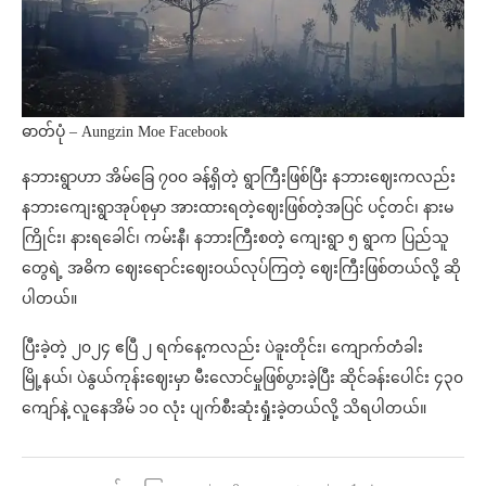
ဓာတ်ပုံ – Aungzin Moe Facebook
နဘားရွာဟာ အိမ်ခြေ ၇၀၀ ခန့်ရှိတဲ့ ရွာကြီးဖြစ်ပြီး နဘားဈေးကလည်း
နဘားကျေးရွာအုပ်စုမှာ အားထားရတဲ့ဈေးဖြစ်တဲ့အပြင် ပင့်တင်၊ နားမ
ကြိုင်း၊ နားရခေါင်၊ ကမ်းနီ၊ နဘားကြီးစတဲ့ ကျေးရွာ ၅ ရွာက ပြည်သူ
တွေရဲ့ အဓိက ဈေးရောင်းဈေးဝယ်လုပ်ကြတဲ့ ဈေးကြီးဖြစ်တယ်လို့ ဆို
ပါတယ်။
ပြီးခဲ့တဲ့ ၂၀၂၄ ဧပြီ ၂ ရက်နေ့ကလည်း ပဲခူးတိုင်း၊ ကျောက်တံခါး
မြို့နယ်၊ ပဲနွယ်ကုန်းဈေးမှာ မီးလောင်မှုဖြစ်ပွားခဲ့ပြီး ဆိုင်ခန်းပေါင်း ၄၃၀
ကျော်နဲ့ လူနေအိမ် ၁၀ လုံး ပျက်စီးဆုံးရှုံးခဲ့တယ်လို့ သိရပါတယ်။