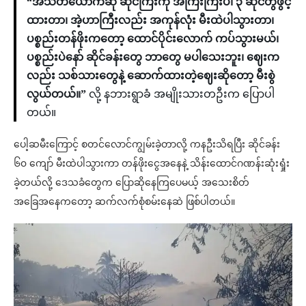
“အသိတယောက်ဆို ဆိုင်ကြီးကို အကြီးကြီးပဲ၊ ၃ ဆိုင်တွဲဖွင့်
ထားတာ၊ အဲ့ဟာကြီးလည်း အကုန်လုံး မီးထဲပါသွားတာ၊
ပစ္စည်းတန်ဖိုးကတော့ ထောင်ပိုင်းလောက် ကပ်သွားမယ်၊
ပစ္စည်းပဲနော် ဆိုင်ခန်းတွေ ဘာတွေ မပါသေးဘူး၊ ဈေးက
လည်း သစ်သားတွေနဲ့ ဆောက်ထားတဲ့ဈေးဆိုတော့ မီးစွဲ
လွယ်တယ်။”
လို့ နဘားရွာခံ အမျိုးသားတဦးက ပြောပါ
တယ်။
ပေါ့ဆမီးကြောင့် စတင်လောင်ကျွမ်းခဲ့တာလို့ ကနဦးသိရပြီး ဆိုင်ခန်း
၆၀ ကျော် မီးထဲပါသွားကာ တန်ဖိုးငွေအနေနဲ့ သိန်းထောင်ဂဏန်းဆုံးရှုံး
ခဲ့တယ်လို့ ဒေသခံတွေက ပြောဆိုနေကြပေမယ့် အသေးစိတ်
အခြေအနေကတော့ ဆက်လက်စုံစမ်းနေဆဲ ဖြစ်ပါတယ်။