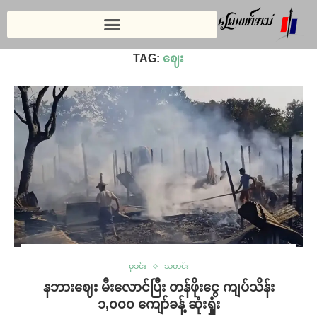
Home
»
ဈေး
TAG:
ဈေး
မှုခင်း
သတင်း
နဘားဈေး မီးလောင်ပြီး တန်ဖိုးငွေ ကျပ်သိန်း
၁,၀၀၀ ကျော်ခန့် ဆုံးရှုံး