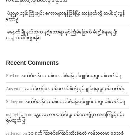
က သေနတ်နဲ့ လိုက်ပစ်လို့ ၁ ဦးသေ
⁩ ⁨ပဲခူးမှာ ဘုန်းကြီးချင်း စကားများရန်ဖြစ်ပြီး ဓားနဲ့ခုတ်လို့ တပါးပျံလွန်
တော်မူ
⁩ ⁨ချောက်မြို့နယ်ထဲက နရွဲတောရွာ နှစ်ကြိမ်မြောက် မီးရှို့ခံရနေပြီး
အပျက်အစီးများနိုင်
Recent Comments
Fred
on
လက်ပံတန်းက စစ်ကောင်စီခန့်အုပ်ချုပ်ရေးမှူး ပစ်သတ်ခံရ
Austyn
on
လက်ပံတန်းက စစ်ကောင်စီခန့်အုပ်ချုပ်ရေးမှူး ပစ်သတ်ခံရ
Sidney
on
လက်ပံတန်းက စစ်ကောင်စီခန့်အုပ်ချုပ်ရေးမှူး ပစ်သတ်ခံရ
nyi nyi lwin
on
မန္တလေး လပခတိုင်းမှူး စစ်ဆေးရုံမှာ လူနာကြည့်ရင်း
ရုပ်ထွက်ပြ
Jefferson
on
၁၀ ရက်ကြာစစ်ကြောင်းထိုးခံရတဲ့ ကန့်ဘလူမှာ ဒေသခံ