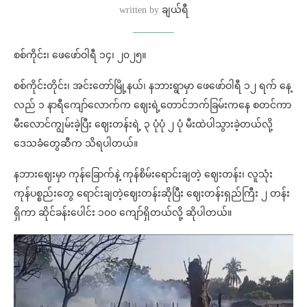
written by
ချယ်ရီ
စစ်ကိုင်း၊ ဖေဖော်ဝါရီ ၁၄၊ ၂၀၂၅။
စစ်ကိုင်းတိုင်း၊ အင်းတော်မြို့နယ်၊ နဘားရွာမှာ ဖေဖော်ဝါရီ ၁၂ ရက် နေ့
လည် ၁ နာရီကျော်လောက်က ဈေးရဲ့တောင်ဘက်ခြမ်းကနေ စတင်ကာ
မီးလောင်ကျွမ်းခဲ့ပြီး ဈေးတန်းရဲ့ ၃ ပုံပုံ ၂ ပုံ မီးထဲပါသွားခဲ့တယ်လို့
ဒေသခံတွေဆီက သိရပါတယ်။
နဘားဈေးမှာ ကုန်ခြောက်နဲ့ ကုန်စိမ်းရောင်းချတဲ့ ဈေးတန်း၊ လူသုံး
ကုန်ပစ္စည်းတွေ ရောင်းချတဲ့ဈေးတန်းဆိုပြီး ဈေးတန်းရှည်ကြီး ၂ တန်း
ရှိကာ ဆိုင်ခန်းပေါင်း ၁၀၀ ကျော်ရှိတယ်လို့ ဆိုပါတယ်။