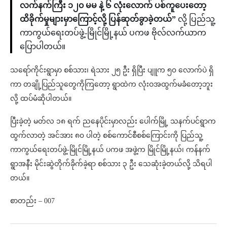
လက်နက်ကြီး ၁၂၀ မမ နဲ့ ၆ လုံးလောက် ပစ်ကူပေးတော့
ထိခိုက်မှုများမှာကြောင့်လို့ ပြန်ဆုတ်ခွာခဲ့တယ်”
လို့ ပြည်သူ့
ကာကွယ်ရေးတပ်ဖွဲ့-မြိုင်မြို့နယ် ပကဖ ဗိုလ်လက်ယာက
ပြောပါတယ်။
သရော်ကိုင်းရွာမှာ စစ်သား၊ ရဲသား ၂၅ ဦး ရှိပြီး ပျူက ၅၀ လောက်ပဲ ရှိ
ကာ တချို့ပြည်သူတွေကိုကြတော့ ရွာထဲက လုံးဝအထွက်မခံတော့ဘူး
လို့ ထပ်မံဆိုပါတယ်။
ပြီးခဲ့တဲ့ မတ်လ ၁၈ ရက် ညနေပိုင်းမှာလည်း ပေါက်မြို့ သနက်ပင်ရွာက
ထွက်လာတဲ့ အင်အား ၈၀ ပါတဲ့ စစ်ကောင်စီစစ်ကြောင်းကို ပြည်သူ့
ကာကွယ်ရေးတပ်ဖွဲ့-မြိုင်မြို့နယ် ပကဖ အဖွဲ့က မြိုင်မြို့နယ်၊ ကန်နက်
ရွာအနီး မိုင်းဆွဲတိုက်ခိုက်ခဲ့ရာ စစ်သား ၃ ဦး သေဆုံးခဲ့တယ်လို့ သိရပါ
တယ်။
စာတည်း – 007