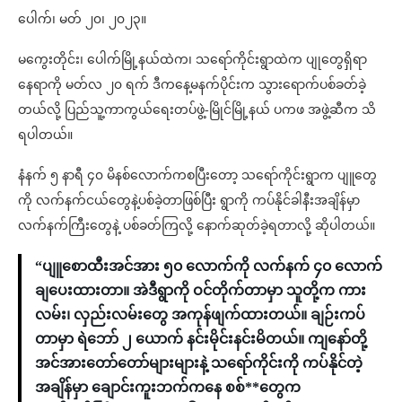
ပေါက်၊ မတ် ၂၀၊ ၂၀၂၃။
မကွေးတိုင်း၊ ပေါက်မြို့နယ်ထဲက၊ သရော်ကိုင်းရွာထဲက ပျုတွေရှိရာ
နေရာကို မတ်လ ၂၀ ရက် ဒီကနေ့မနက်ပိုင်းက သွားရောက်ပစ်ခတ်ခဲ့
တယ်လို့ ပြည်သူ့ကာကွယ်ရေးတပ်ဖွဲ့-မြိုင်မြို့နယ် ပကဖ အဖွဲ့ဆီက သိ
ရပါတယ်။
နံနက် ၅ နာရီ ၄၀ မိနစ်လောက်ကစပြီးတော့ သရော်ကိုင်းရွာက ပျူတွေ
ကို လက်နက်ငယ်တွေနဲ့ပစ်ခဲ့တာဖြစ်ပြီး ရွာကို ကပ်နိုင်ခါနီးအချိန်မှာ
လက်နက်ကြီးတွေနဲ့ ပစ်ခတ်ကြလို့ နောက်ဆုတ်ခဲ့ရတာလို့ ဆိုပါတယ်။
“ပျူစောထီးအင်အား ၅၀ လောက်ကို လက်နက် ၄၀ လောက်
ချပေးထားတာ။ အဲဒီရွာကို ဝင်တိုက်တာမှာ သူတို့က ကား
လမ်း၊ လှည်းလမ်းတွေ အကုန်ဖျက်ထားတယ်။ ချဉ်းကပ်
တာမှာ ရဲဘော် ၂ ယောက် နင်းမိုင်းနင်းမိတယ်။ ကျနော်တို့
အင်အားတော်တော်များများနဲ့ သရော်ကိုင်းကို ကပ်နိုင်တဲ့
အချိန်မှာ ချောင်းကူးဘက်ကနေ စစ်**တွေက