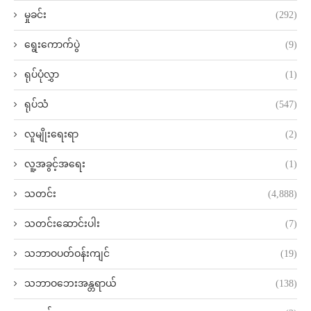
မှုခင်း
(292)
ရွေးကောက်ပွဲ
(9)
ရုပ်ပုံလွှာ
(1)
ရုပ်သံ
(547)
လူမျိုးရေးရာ
(2)
လူ့အခွင့်အရေး
(1)
သတင်း
(4,888)
သတင်းဆောင်းပါး
(7)
သဘာဝပတ်ဝန်းကျင်
(19)
သဘာဝဘေးအန္တရာယ်
(138)