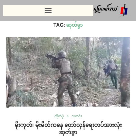
Home
»
ဆုတ်ခွာ
TAG:
ဆုတ်ခွာ
တိုက်ပွဲ
သတင်း
မိုးကုတ်၊ မိုးမိတ်ကနေ တော်လှန်ရေးတပ်အားလုံး
ဆုတ်ခွာ