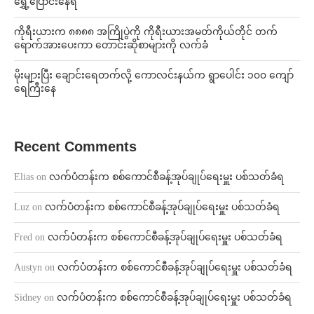
ရွှေ့ပြောင်းနေရ
ကိုရီးယားက ၈၈၈၈ အကြိုပွဲကို ကိုရီးယားအမတ်ကိုယ်တိုင် တက်
ရောက်အားပေးကာ တောင်းဆိုစာများကို လက်ခံ
⁨မိုးများပြီး ချောင်းရေတက်လို့ ကောလင်းနယ်က ရွာပေါင်း ၁၀၀ ကျော်
ရေကြီးနေ
Recent Comments
Elias
on
လက်ပံတန်းက စစ်ကောင်စီခန့်အုပ်ချုပ်ရေးမှူး ပစ်သတ်ခံရ
Luz
on
လက်ပံတန်းက စစ်ကောင်စီခန့်အုပ်ချုပ်ရေးမှူး ပစ်သတ်ခံရ
Fred
on
လက်ပံတန်းက စစ်ကောင်စီခန့်အုပ်ချုပ်ရေးမှူး ပစ်သတ်ခံရ
Austyn
on
လက်ပံတန်းက စစ်ကောင်စီခန့်အုပ်ချုပ်ရေးမှူး ပစ်သတ်ခံရ
Sidney
on
လက်ပံတန်းက စစ်ကောင်စီခန့်အုပ်ချုပ်ရေးမှူး ပစ်သတ်ခံရ