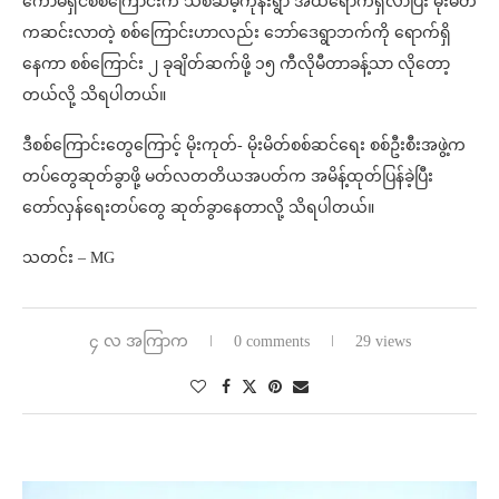
ကော်မရှင်စစ်ကြောင်းက သစ်ဆိမ့်ကုန်းရွာ အထိရောက်ရှိလာပြီး မိုးမိတ်
ကဆင်းလာတဲ့ စစ်ကြောင်းဟာလည်း ဘော်ဒေ‌‌ရွာဘက်ကို ရောက်ရှိ
နေကာ စစ်ကြောင်း ၂ ခုချိတ်ဆက်ဖို့ ၁၅ ကီလိုမီတာခန့်သာ လိုတော့
တယ်လို့ သိရပါတယ်။
ဒီစစ်ကြောင်းတွေကြောင့် မိုးကုတ်- မိုးမိတ်စစ်ဆင်ရေး စစ်ဦးစီးအဖွဲ့က
တပ်တွေဆုတ်ခွာဖို့ မတ်လတတိယအပတ်က အမိန့်ထုတ်ပြန်ခဲ့ပြီး
တော်လှန်ရေးတပ်တွေ ဆုတ်ခွာနေတာလို့ သိရပါတယ်။
သတင်း – MG
၄ လ အကြာက
0 comments
29 views