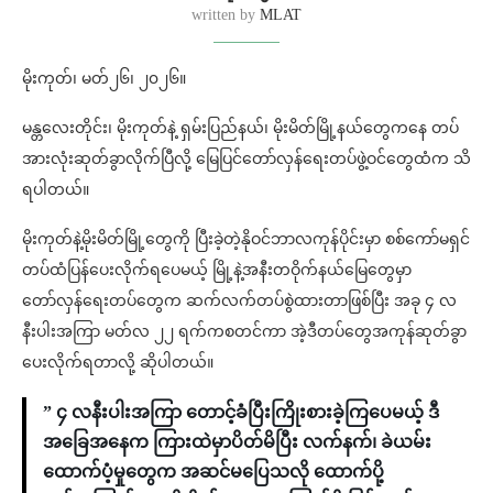
written by
MLAT
မိုးကုတ်၊ မတ်၂၆၊ ၂၀၂၆။
မန္တလေးတိုင်း၊ မိုးကုတ်နဲ့ ရှမ်းပြည်နယ်၊ မိုးမိတ်မြို့နယ်တွေကနေ တပ်
အားလုံးဆုတ်ခွာလိုက်ပြီလို့ မြေပြင်တော်လှန်ရေးတပ်ဖွဲ့ဝင်တွေထံက သိ
ရပါတယ်။
မိုးကုတ်နဲ့မိုးမိတ်မြို့တွေကို ပြီးခဲ့တဲ့နိုဝင်ဘာလကုန်ပိုင်းမှာ စစ်ကော်မရှင်
တပ်ထံပြန်ပေးလိုက်ရပေမယ့် မြို့နဲ့အနီးတဝိုက်နယ်မြေတွေမှာ
တော်လှန်ရေးတပ်တွေက ဆက်လက်တပ်စွဲထားတာဖြစ်ပြီး အခု ၄ လ
နီးပါးအကြာ မတ်လ ၂၂ ရက်ကစတင်ကာ အဲ့ဒီတပ်တွေအကုန်ဆုတ်ခွာ
ပေးလိုက်ရတာလို့ ဆိုပါတယ်။
” ၄ လနီးပါးအကြာ တောင့်ခံပြီးကြိုးစားခဲ့ကြပေမယ့် ဒီ
အခြေအနေက ကြားထဲမှာပိတ်မိပြီး လက်နက်၊ ခဲယမ်း
ထောက်ပံ့မှုတွေက အဆင်မပြေသလို ထောက်ပို့