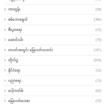
ကာတွန်း
(58)
စစ်ဘေးရှောင်
(386)
စီးပွားရေး
(15)
ဆောင်းပါး
(79)
တပတ်အတွင်း မြေလတ်သတင်း
(107)
တိုက်ပွဲ
(976)
နိုင်ငံရေး
(11)
ပညာရေး
(13)
ပေါ့ကတ်စ်
(63)
မြေလတ်ပေးစာ
(55)