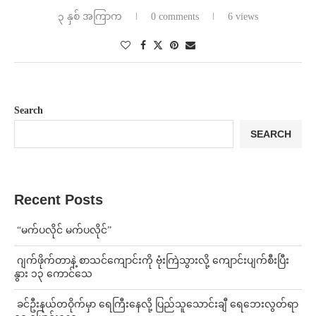
၃ နှစ် အကြာက
0 comments
6 views
Search
SEARCH
Recent Posts
⁨ ⁨“မက်ပလိုင် မက်ပလိုင်”
⁨⁩ ⁨ဂျက်ဖိုက်တာနဲ့ စာသင်ကျောင်းကို ဗုံးကြဲသွားလို့ ကျောင်းပျက်စီးပြီး
နွား ၁၃ ကောင်သေ
⁩ ⁨ခင်ဦးနယ်တဝိုက်မှာ ရေကြီးနေလို့ ပြည်သူသောင်းချီ ရေဘေးလွတ်ရာ