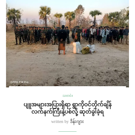
သတင်း
ပျူအများအပြားရှိရာ ရွာကိုဝင်တိုက်ချိန်
လက်နက်ကြီးနဲ့ပစ်လို့ ဆုတ်ခွါခဲ့ရ
written by
ဒိန်းဂျား