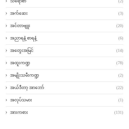
သရော်စာ
(2)
အက်ဆေး
(3)
အင်တာဗျူး
(20)
အညာရနံ့ စာရနံ့
(6)
အတွေးအမြင်
(14)
အထူးကဏ္ဍ
(78)
အမျိုးသမီးကဏ္ဍ
(2)
အယ်ဒီတာ့ အာဘော်
(22)
အလုပ်သမား
(1)
အားကစား
(131)