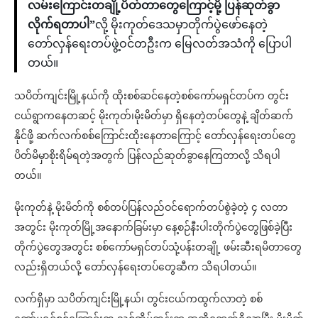
လမ်းကြောင်းတချို့ပိတ်တာတွေကြောင့်မို့ ပြန်ဆုတ်ခွာ
လိုက်ရတာပါ”
လို့ မိုးကုတ်ဒေသမှာတိုက်ပွဲဖော်နေတဲ့
တော်လှန်ရေးတပ်ဖွဲ့ဝင်တဦးက မြေလတ်အသံကို ပြောပါ
တယ်။
သပိတ်ကျင်းမြို့နယ်ကို ထိုးစစ်ဆင်နေတဲ့စစ်ကော်မရှင်တပ်က တွင်း
ငယ်ရွာကနေတဆင့် မိုးကုတ်၊မိုးမိတ်မှာ ရှိနေတဲ့တပ်တွေနဲ့ ချိတ်ဆက်
နိုင်ဖို့ ဆက်လက်စစ်ကြောင်းထိုးနေတာကြောင့် တော်လှန်ရေးတပ်တွေ
ပိတ်မိမှာစိုးရိမ်ရတဲ့အတွက် ပြန်လည်ဆုတ်ခွာနေကြတာလို့ သိရပါ
တယ်။
မိုးကုတ်နဲ့ မိုးမိတ်ကို စစ်တပ်ပြန်လည်ဝင်ရောက်တပ်စွဲခဲ့တဲ့ ၄ လတာ
အတွင်း မိုးကုတ်မြို့အနောက်ခြမ်းမှာ နေ့စဉ်နီးပါးတိုက်ပွဲတွေဖြစ်ခဲ့ပြီး
တိုက်ပွဲတွေအတွင်း စစ်ကော်မရှင်တပ်သုံ့ပန်းတချို့ ဖမ်းဆီးရမိတာတွေ
လည်းရှိတယ်လို့ တော်လှန်ရေးတပ်တွေဆီက သိရပါတယ်။
လက်ရှိမှာ သပိတ်ကျင်းမြို့နယ်၊ တွင်းငယ်ကထွက်လာတဲ့ စစ်