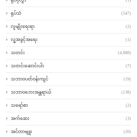
ရုပ်ပုံလွှာ
(1)
ရုပ်သံ
(547)
လူမျိုးရေးရာ
(2)
လူ့အခွင့်အရေး
(1)
သတင်း
(4,888)
သတင်းဆောင်းပါး
(7)
သဘာဝပတ်ဝန်းကျင်
(19)
သဘာဝဘေးအန္တရာယ်
(138)
သရော်စာ
(2)
အက်ဆေး
(3)
အင်တာဗျူး
(20)