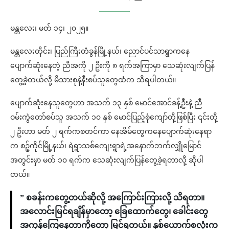
မန္တလေး၊ မတ် ၁၄၊ ၂၀၂၅။
မန္တလေးတိုင်း၊ ပြည်ကြီးတံခွန်မြို့နယ်၊ ညောင်ပင်သာရွာကနေ
ပျောက်ဆုံးနေတဲ့ ညီအကို ၂ ဦးကို ၈ ရက်အကြာမှာ သေဆုံးလျက်ပြန်
တွေ့ခဲ့တယ်လို့ မိသားစုနဲ့နီးစပ်သူတွေထံက သိရပါတယ်။
ပျောက်ဆုံးနေသူတွေဟာ အသက် ၁၃ နှစ် မောင်အောင်ခန့်ဦးနဲ့ ညီ
ဝမ်းကွဲတော်စပ်သူ အသက် ၁၀ နှစ် မောင်ပြည့်စုံကျော်တို့ဖြစ်ပြီး ၎င်းတို့
၂ ဦးဟာ မတ် ၂ ရက်ကစတင်ကာ နေအိမ်တွေကနေပျောက်ဆုံးနေရာ
က စဉ့်ကိုင်မြို့နယ်၊ ရဲရွာသစ်ကျေးရွာရဲ့အနောက်ဘက်လျှိုမြောင်
အတွင်းမှာ မတ် ၁၀ ရက်က သေဆုံးလျက်ပြန်တွေ့ခဲ့ရတာလို့ ဆိုပါ
တယ်။
” စခန်းကတွေ့တယ်ဆိုလို့ အကြောင်းကြားလို့ သိရတာ။
အလောင်းမြင်ရချိန်မှာတော့ ခြေထောက်တွေ၊ ခေါင်းတွေ
အကုန်ကြေနေတာကိုတော့ မြင်ရတယ်။ နှစ်ယောက်စလုံးက