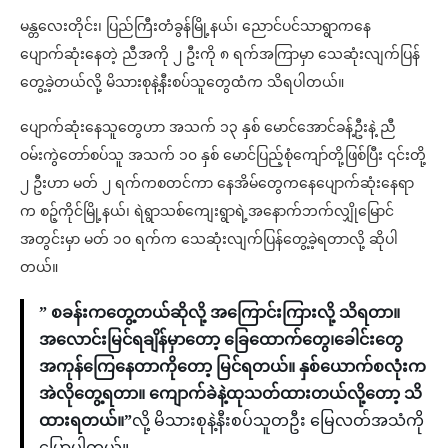
မန္တလေးတိုင်း၊ ပြည်ကြီးတံခွန်မြို့နယ်၊ ညောင်ပင်သာရွာကနေ
ပျောက်ဆုံးနေတဲ့ ညီအကို ၂ ဦးကို ၈ ရက်အကြာမှာ သေဆုံးလျက်ပြန်
တွေ့ခဲ့တယ်လို့ မိသားစုနဲ့နီးစပ်သူတွေထံက သိရပါတယ်။
ပျောက်ဆုံးနေသူတွေဟာ အသက် ၁၃ နှစ် မောင်အောင်ခန့်ဦးနဲ့ ညီ
ဝမ်းကွဲတော်စပ်သူ အသက် ၁၀ နှစ် မောင်ပြည့်စုံကျော်တို့ဖြစ်ပြီး ၎င်းတို့
၂ ဦးဟာ မတ် ၂ ရက်ကစတင်ကာ နေအိမ်တွေကနေပျောက်ဆုံးနေရာ
က စဉ့်ကိုင်မြို့နယ်၊ ရဲရွာသစ်ကျေးရွာရဲ့အနောက်ဘက်လျှိုမြောင်
အတွင်းမှာ မတ် ၁၀ ရက်က သေဆုံးလျက်ပြန်တွေ့ခဲ့ရတာလို့ ဆိုပါ
တယ်။
” စခန်းကတွေ့တယ်ဆိုလို့ အကြောင်းကြားလို့ သိရတာ။
အလောင်းမြင်ရချိန်မှာတော့ ခြေထောက်တွေ၊ခေါင်းတွေ
အကုန်ကြေနေတာကိုတော့ မြင်ရတယ်။ နှစ်ယောက်စလုံးက
အဲလိုတွေ့ရတာ။ ကျောက်ခဲနဲ့ထုသတ်ထားတယ်လို့တော့ သိ
ထားရတယ်။”
လို့ မိသားစုနဲ့နီးစပ်သူတဦး မြေလတ်အသံကို
ပြောပါတယ်။