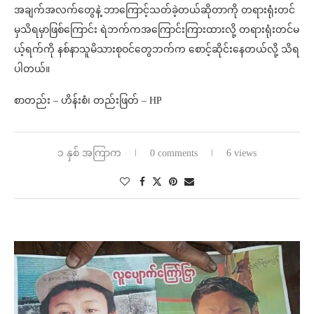
အချက်အလက်တွေနဲ့ ဘာကြောင့်သတ်ခဲ့တယ်ဆိုတာကို တရားရုံးတင်
မှသိရမှာဖြစ်ကြောင်း ရဲဘက်ကအကြောင်းကြားထားလို့ တရားရုံးတင်မ
ယ့်ရက်ကို နစ်နာသူမိသားစုဝင်တွေဘက်က စောင့်ဆိုင်းနေတယ်လို့ သိရ
ပါတယ်။
စာတည်း – ဟိန်းစံ၊ တည်းဖြတ် – HP
၁ နှစ် အကြာက
0 comments
6 views