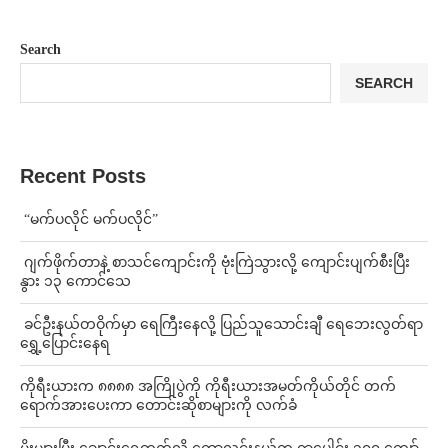
Search
SEARCH
Recent Posts
⁨ ⁨“မက်ပလိုင် မက်ပလိုင်”
⁨⁩ ⁨ဂျက်ဖိုက်တာနဲ့ စာသင်ကျောင်းကို ဗုံးကြဲသွားလို့ ကျောင်းပျက်စီးပြီး
နွား ၁၃ ကောင်သေ
⁩ ⁨ခင်ဦးနယ်တဝိုက်မှာ ရေကြီးနေလို့ ပြည်သူသောင်းချီ ရေဘေးလွတ်ရာ
ရွှေ့ပြောင်းနေရ
ကိုရီးယားက ၈၈၈၈ အကြိုပွဲကို ကိုရီးယားအမတ်ကိုယ်တိုင် တက်
ရောက်အားပေးကာ တောင်းဆိုစာများကို လက်ခံ