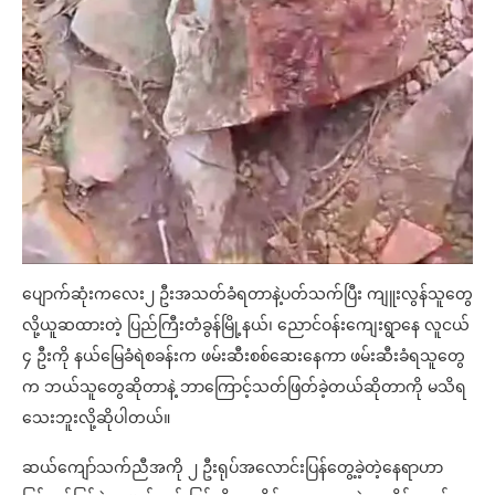
ပျောက်ဆုံးကလေး၂ ဦးအသတ်ခံရတာနဲ့ပတ်သက်ပြီး ကျူးလွန်သူတွေ
လို့ယူဆထားတဲ့ ပြည်ကြီးတံခွန်မြို့နယ်၊ ညောင်ဝန်းကျေးရွာနေ လူငယ်
၄ ဦးကို နယ်မြေခံရဲစခန်းက ဖမ်းဆီးစစ်ဆေးနေကာ ဖမ်းဆီးခံရသူတွေ
က ဘယ်သူတွေဆိုတာနဲ့ ဘာကြောင့်သတ်ဖြတ်ခဲ့တယ်ဆိုတာကို မသိရ
သေးဘူးလို့ဆိုပါတယ်။
ဆယ်ကျော်သက်ညီအကို ၂ ဦးရုပ်အလောင်းပြန်တွေ့ခဲ့တဲ့နေရာဟာ