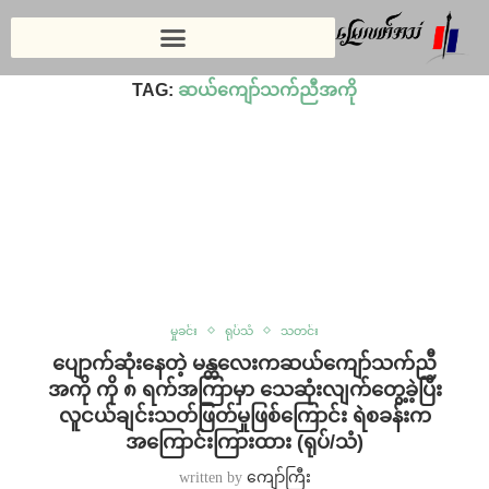
Home
»
ဆယ်ကျော်သက်ညီအကို
TAG:
ဆယ်ကျော်သက်ညီအကို
မှုခင်း
ရုပ်သံ
သတင်း
ပျောက်ဆုံးနေတဲ့ မန္တလေးကဆယ်ကျော်သက်ညီ
အကို ကို ၈ ရက်အကြာမှာ သေဆုံးလျက်တွေ့ခဲ့ပြီး
လူငယ်ချင်းသတ်ဖြတ်မှုဖြစ်ကြောင်း ရဲစခန်းက
အကြောင်းကြားထား (ရုပ်/သံ)
written by
ကျော်ကြီး