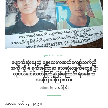
မှုခင်း
သတင်း
ပျောက်ဆုံးနေတဲ့ မန္တလေးကဆယ်ကျော်သက်ညီ
အကို ကို ၈ ရက်အကြာမှာ သေဆုံးလျက်တွေ့ခဲ့ပြီး
လူငယ်ချင်းသတ်ဖြတ်မှုဖြစ်ကြောင်း ရဲစခန်းက
အကြောင်းကြားထား
written by
ကျော်ကြီး
မန္တလေး၊ မတ် ၁၄၊ ၂၀၂၅။