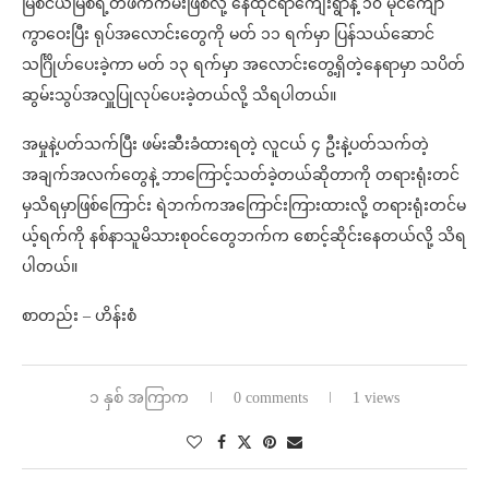
မြစ်ငယ်မြစ်ရဲ့တဖက်ကမ်းဖြစ်လို့ နေထိုင်ရာကျေးရွာနဲ့ ၁၀ မိုင်ကျော်
ကွာဝေးပြီး ရုပ်အလောင်းတွေကို မတ် ၁၁ ရက်မှာ ပြန်သယ်ဆောင်
သင်္ဂြိုဟ်ပေးခဲ့ကာ မတ် ၁၃ ရက်မှာ အလောင်းတွေ့ရှိတဲ့နေရာမှာ သပိတ်
ဆွမ်းသွပ်အလှူပြုလုပ်ပေးခဲ့တယ်လို့ သိရပါတယ်။
အမှုနဲ့ပတ်သက်ပြီး ဖမ်းဆီးခံထားရတဲ့ လူငယ် ၄ ဦးနဲ့ပတ်သက်တဲ့
အချက်အလက်တွေနဲ့ ဘာကြောင့်သတ်ခဲ့တယ်ဆိုတာကို တရားရုံးတင်
မှသိရမှာဖြစ်ကြောင်း ရဲဘက်ကအကြောင်းကြားထားလို့ တရားရုံးတင်မ
ယ့်ရက်ကို နစ်နာသူမိသားစုဝင်တွေဘက်က စောင့်ဆိုင်းနေတယ်လို့ သိရ
ပါတယ်။
စာတည်း – ဟိန်းစံ
၁ နှစ် အကြာက
0 comments
1 views