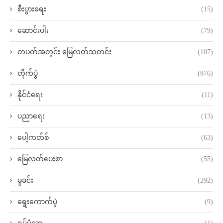
စီးပွားရေး
(15)
ဆောင်းပါး
(79)
တပတ်အတွင်း မြေလတ်သတင်း
(107)
တိုက်ပွဲ
(976)
နိုင်ငံရေး
(11)
ပညာရေး
(13)
ပေါ့ကတ်စ်
(63)
မြေလတ်ပေးစာ
(55)
မှုခင်း
(292)
ရွေးကောက်ပွဲ
(9)