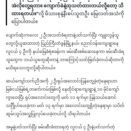
အဲလိုတွေ့ရတာ။ ကျောက်ခဲနဲ့ထုသတ်ထားတယ်လို့တော့ သိ
ထားရတယ်။”
လို့ မိသားစုနဲ့နီးစပ်သူတဦး မြေလတ်အသံကို
ပြောပါတယ်။
ပျောက်ဆုံးကလေး ၂ ဦးအသတ်ခံရတာနဲ့ပတ်သက်ပြီး ကျူးလွန်သူ
တွေလို့ယူဆထားတဲ့ ပြည်ကြီးတံခွန်မြို့နယ်၊ ညောင်ဝန်းကျေးရွာနေ
လူငယ် ၄ ဦးကို နယ်မြေခံရဲစခန်းက ဖမ်းဆီးစစ်ဆေးနေကာ ဖမ်းဆီးခံရ
သူတွေက ဘယ်သူတွေဆိုတာနဲ့ ဘာကြောင့်သတ်ဖြတ်ခဲ့တယ်ဆိုတာကို
မသိရသေးဘူးလို့ဆိုပါတယ်။
ဆယ်ကျော်သက်ညီအကို ၂ ဦးရုပ်အလောင်းပြန်တွေ့ခဲ့တဲ့နေရာဟာ
မြစ်ငယ်မြစ်ရဲ့တဖက်ကမ်းဖြစ်လို့ နေထိုင်ရာကျေးရွာနဲ့ ၁၀ မိုင်ကျော်
ကွာဝေးပြီး ရုပ်အလောင်းတွေကို မတ် ၁၁ ရက်မှာ ပြန်သယ်ဆောင်
သင်္ဂြိုဟ်ပေးခဲ့ကာ မတ် ၁၃ ရက်မှာ အလောင်းတွေ့ရှိတဲ့နေရာမှာ သပိတ်
ဆွမ်းသွပ်အလှူပြုလုပ်ပေးခဲ့တယ်လို့ သိရပါတယ်။
အမှုနဲ့ပတ်သက်ပြီး ဖမ်းဆီးခံထားရတဲ့ လူငယ် ၄ ဦးနဲ့ပတ်သက်တဲ့