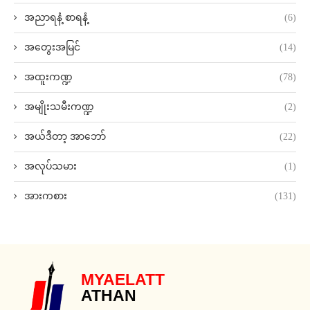
အညာရနံ့ စာရနံ့
(6)
အတွေးအမြင်
(14)
အထူးကဏ္ဍ
(78)
အမျိုးသမီးကဏ္ဍ
(2)
အယ်ဒီတာ့ အာဘော်
(22)
အလုပ်သမား
(1)
အားကစား
(131)
MYAELATT
ATHAN