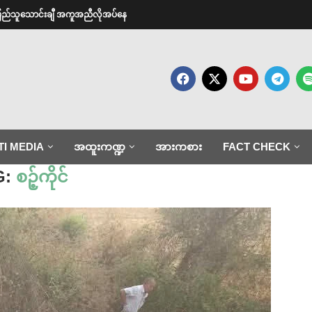
ာင်ပြည်သူသောင်းချီ အကူအညီလိုအပ်နေ
TI MEDIA
အထူးကဏ္ဍ
အားကစား
FACT CHECK
G:
စဉ့်ကိုင်