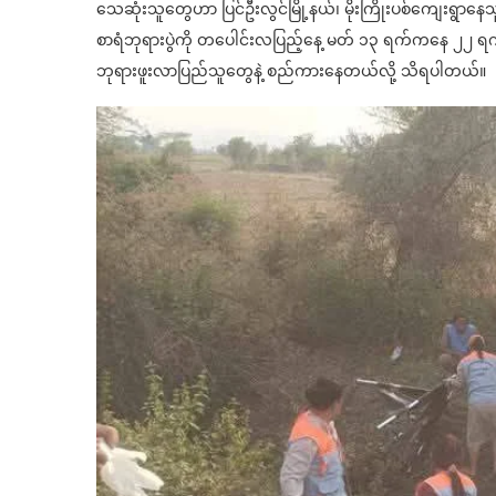
သေဆုံးသူတွေဟာ ပြင်ဦးလွင်မြို့နယ်၊ မိုးကြိုးပစ်ကျေးရွာန
စာရံဘုရားပွဲကို တပေါင်းလပြည့်နေ့ မတ် ၁၃ ရက်ကနေ ၂၂ ရ
ဘုရားဖူးလာပြည်သူတွေနဲ့ စည်ကားနေတယ်လို့ သိရပါတယ်။