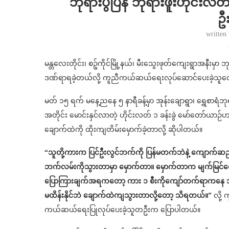
ဘုရားပွဲပြန် ဘုရားဖူးဟိုင်းလ
ဥ
written
မန္တလေးတိုင်း၊ စဉ့်ကိုင်မြို့နယ်၊ မီးသွေးဖုတ်ကျေးရွာအနီးမှာ 
ဒဏ်ရာရခဲ့တယ်လို့ ကူညီကယ်ဆယ်ရေးလုပ်ဆောင်ပေးခဲ့သ
မတ် ၁၅ ရက် မနေ့ညနေ ၅ နာရီခန့်မှာ အုန်းချောရွာ၊ ရွှေစာရံ
အတိုင်း မောင်းနှင်လာတဲ့ ဟိုင်းလတ် ၁ ခန်းခွဲ မော်တော်ယာ
ချောက်ထဲကို ထိုးကျတိမ်းမှောက်ခဲ့တာလို့ ဆိုပါတယ်။
“သူတို့ကားက ပြင်ဦးလွင်ဘက်ကို ပြန်မတက်ဘဲနဲ့ ကျောက်ဆ
ဘက်လမ်းကိုသွားတာမှာ မှောက်တာ။ မှောက်တာက မျက်မြင်တ
ပြောကြားချက်အရကတော့ ကား ၁ စီးကိုကျော်တက်ရာကနေ အရ
မထိန်းနိုင်ဘဲ ချောက်ထဲကျသွားတာလို့တော့ သိရတယ်။”
လို့ 
ကယ်ဆယ်ရေးပြုလုပ်ပေးခဲ့သူတဦးက ပြောပါတယ်။