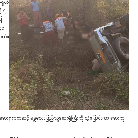
ရွယ်
နဲ့
န်
 ၄၀
ါတယ်။
ုင်ဆေးရုံကတဆင့် မန္တလေးပြည်သူ့ဆေးရုံကြီးကို လွှဲပြောင်းကာ ဆေးကု