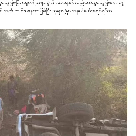
ေသူတွေဖြစ်ပြီး ရွှေစာရံဘုရားပွဲကို လာရောက်လည်ပတ်သူတွေဖြစ်ကာ ရွှေ
က် အထိ ကျင်းပနေတာဖြစ်ပြီး ဘုရားပွဲမှာ အနယ်နယ်အရပ်ရပ်က