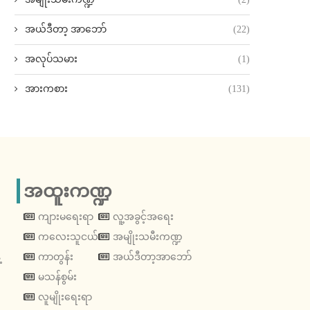
အယ်ဒီတာ့ အာဘော်
(22)
အလုပ်သမား
(1)
အားကစား
(131)
အထူးကဏ္ဍ
ကျားမရေးရာ
လူ့အခွင့်အရေး
ကလေးသူငယ်
အမျိုးသမီးကဏ္ဍ
့
ကာတွန်း
အယ်ဒီတာ့အာဘော်
မသန်စွမ်း
လူမျိုးရေးရာ