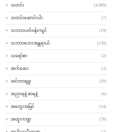
သတင်း
(4,889)
သတင်းဆောင်းပါး
(7)
သဘာဝပတ်ဝန်းကျင်
(19)
သဘာဝဘေးအန္တရာယ်
(139)
သရော်စာ
(2)
အက်ဆေး
(3)
အင်တာဗျူး
(20)
အညာရနံ့ စာရနံ့
(6)
အတွေးအမြင်
(14)
အထူးကဏ္ဍ
(78)
အမျိုးသမီးကဏ္ဍ
(2)