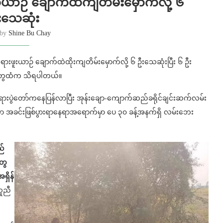
တ်ယာဉ် ချောက်ထဲကျတိမ်းမှောက်လို့ ၆
ီးသေဆုံး
 by
Shine Bu Chay
ဘုရားဖူးယာဉ် ချောက်ထဲထိုးကျတိမ်းမှောက်လို့ ၆ ဦးသေဆုံးပြီး ၆ ဦး
ူတွေထံက သိရပါတယ်။
ဘုရားပွဲတော်က‌နေပြန်လာပြီး အုန်းချော-ကျောက်ဆည်ခရိုင်ချင်းဆက်လမ်း
ဉ်ဟာ အခင်းဖြစ်ပွားရာနေရာအရောက်မှာ ပေ ၃၀ ခန့်အနက်ရှိ လမ်းဘေး
ည်
ွေ
ှိန်
ကူညီ