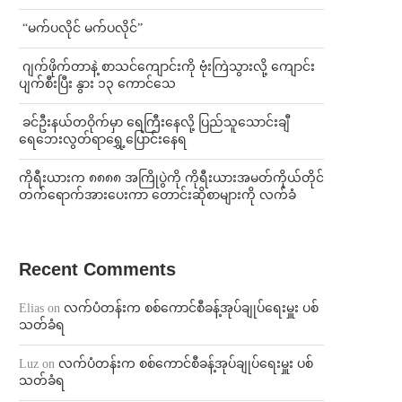
⁨ ⁨“မက်ပလိုင် မက်ပလိုင်”
⁨⁩ ⁨ဂျက်ဖိုက်တာနဲ့ စာသင်ကျောင်းကို ဗုံးကြဲသွားလို့ ကျောင်း
ပျက်စီးပြီး နွား ၁၃ ကောင်သေ
⁩ ⁨ခင်ဦးနယ်တဝိုက်မှာ ရေကြီးနေလို့ ပြည်သူသောင်းချီ
ရေဘေးလွတ်ရာရွှေ့ပြောင်းနေရ
ကိုရီးယားက ၈၈၈၈ အကြိုပွဲကို ကိုရီးယားအမတ်ကိုယ်တိုင်
တက်ရောက်အားပေးကာ တောင်းဆိုစာများကို လက်ခံ
Recent Comments
Elias
on
လက်ပံတန်းက စစ်ကောင်စီခန့်အုပ်ချုပ်ရေးမှူး ပစ်
သတ်ခံရ
Luz
on
လက်ပံတန်းက စစ်ကောင်စီခန့်အုပ်ချုပ်ရေးမှူး ပစ်
သတ်ခံရ