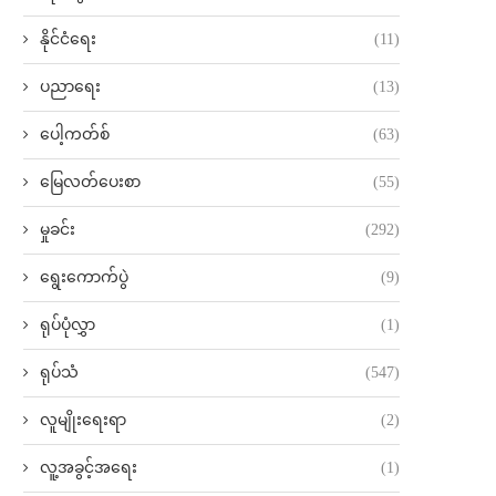
နိုင်ငံရေး
(11)
ပညာရေး
(13)
ပေါ့ကတ်စ်
(63)
မြေလတ်ပေးစာ
(55)
မှုခင်း
(292)
ရွေးကောက်ပွဲ
(9)
ရုပ်ပုံလွှာ
(1)
ရုပ်သံ
(547)
လူမျိုးရေးရာ
(2)
လူ့အခွင့်အရေး
(1)