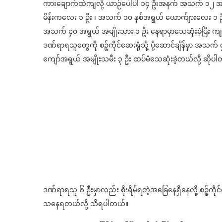
ကားချောက်ထဲကျလို့ ယာဉ်ပေါ်ပါ ၁၄ ဦးအနက် အသက် ၁၂ အ
မိန်းကလေး ၁ ဦး ၊ အသက် ၁၀ နှစ်အရွယ် ယောက်ျားလေး ၁ ဦး
အသက် ၄၀ အရွယ် အမျိုးသား ၁ ဦး နေရာမှာသေဆုံးခဲ့ပြီး ကျ
ဒဏ်ရာရသူတွေကို စဉ့်ကိုင်ဆေးရုံသို့ ပို့ဆောင်ချိန်မှာ အသက်
ကျော်အရွယ် အမျိုးသမီး ၃ ဦး ထပ်မံသေဆုံးခဲ့တယ်လို့ ဆိုပ
ဒဏ်ရာရသူ ၆ ဦးမှာလည်း စိုးရိမ်ရတဲ့အခြေနေရှိနေလို့ စဉ့်ကိ
သနေရတယ်လို့ သိရပါတယ်။