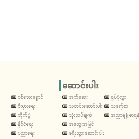
ဆောင်းပါး
စစ်ဘေးရှောင်
အက်ဆေး
ရုပ်ပုံလွှာ
စီးပွားရေး
သတင်းဆောင်းပါး
သရော်စာ
တိုက်ပွဲ
သုံးသပ်ချက်
အညာရနံ့ စာရနံ
နိုင်ငံရေး
အတွေးအမြင်
ပညာရေး
ခရီးသွားဆောင်းပါး