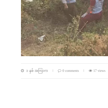
၁ နှစ် အကြာက
0 comments
17 views