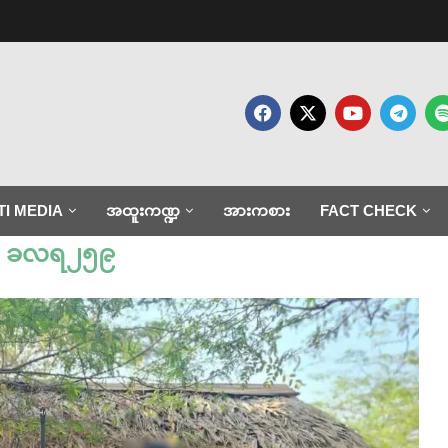
TI MEDIA
အထူးကဏ္ဍ
အားကစား
FACT CHECK
:
ခလရ၂၅၉