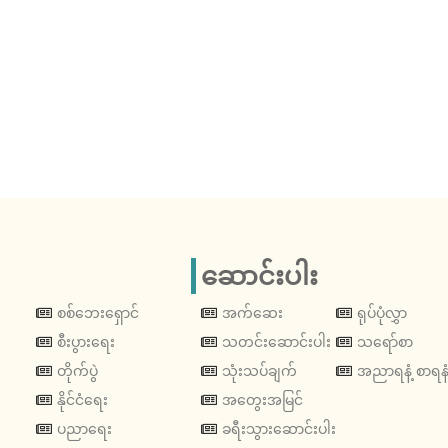
ဆောင်းပါး
စစ်ဘေးရှောင်
အက်ဆေး
ရုပ်ပုံလွှာ
စီးပွားရေး
သတင်းဆောင်းပါး
သရော်စာ
တိုက်ပွဲ
သုံးသပ်ချက်
အညာရနံ့ စာရနံ
နိုင်ငံရေး
အတွေးအမြင်
ပညာရေး
ခရီးသွားဆောင်းပါး