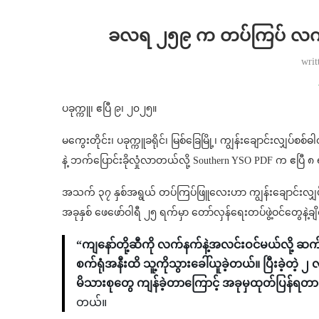
ခလရ ၂၅၉ က တပ်ကြပ် လက်နက်
writ
ပခုက္ကူ၊ ဧပြီ ၉၊ ၂၀၂၅။
မကွေးတိုင်း၊ ပခုက္ကူခရိုင်၊ မြစ်ခြေမြို့၊ ကျွန်းချောင်းလျ
နဲ့ ဘက်ပြောင်းခိုလှုံလာတယ်လို့ Southern YSO PDF က ဧပြ
အသက် ၃၇ နှစ်အရွယ် တပ်ကြပ်ဖြူလေးဟာ ကျွန်းချောင်းလျှပ်
အခုနှစ် ဖေဖော်ဝါရီ ၂၅ ရက်မှာ တော်လှန်ရေးတပ်ဖွဲ့ဝင်တွေနဲ့ချ
“ကျနော်တို့ဆီကို လက်နက်နဲ့အလင်းဝင်မယ်လို့ ဆက်သ
စက်ရုံအနီးထိ သူ့ကိုသွားခေါ်ယူခဲ့တယ်။ ပြီးခဲ့တ
မိသားစုတွေ ကျန်ခဲ့တာကြောင့် အခုမှထုတ်ပြန်ရတာ
တယ်။