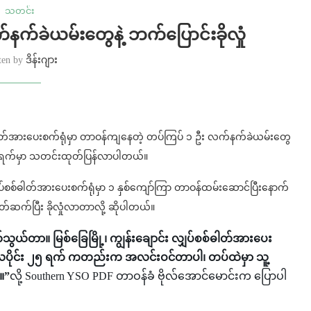
သတင်း
ခဲယမ်းတွေနဲ့ ဘက်ပြောင်းခိုလှုံ
ten by
ဒိန်းဂျား
ှပ်စစ်ဓါတ်အားပေးစက်ရုံမှာ တာဝန်ကျနေတဲ့ တပ်ကြပ် ၁ ဦး လက်နက်ခဲယမ်းတွေ
ီ ၈ ရက်မှာ သတင်းထုတ်ပြန်လာပါတယ်။
စစ်ဓါတ်အားပေးစက်ရုံမှာ ၁ နှစ်ကျော်ကြာ တာဝန်ထမ်းဆောင်ပြီးနောက်
ိတ်ဆက်ပြီး ခိုလှုံလာတာလို့ ဆိုပါတယ်။
ွယ်တာ။ မြစ်ခြေမြို့၊ ကျွန်းချောင်း လျှပ်စစ်ဓါတ်အားပေး
ဲ့ ၂ လပိုင်း ၂၅ ရက် ကတည်းက အလင်းဝင်တာပါ၊ တပ်ထဲမှာ သူ့
။”
လို့ Southern YSO PDF တာဝန်ခံ ဗိုလ်အောင်မောင်းက ပြောပါ