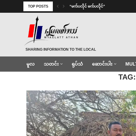
TOP POSTS
⁨ ⁨“မက်ပလိုင် မက်ပလိုင်”
MYAELATT ATHAN
SHARING INFORMATION TO THE LOCAL
မူလ
သတင်း
ရုပ်သံ
ဆောင်းပါး
MUL
Home
»
ခလရ၂၅၉
TAG