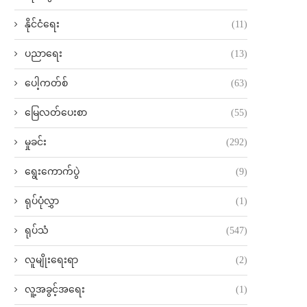
နိုင်ငံရေး
(11)
ပညာရေး
(13)
ပေါ့ကတ်စ်
(63)
မြေလတ်ပေးစာ
(55)
မှုခင်း
(292)
ရွေးကောက်ပွဲ
(9)
ရုပ်ပုံလွှာ
(1)
ရုပ်သံ
(547)
လူမျိုးရေးရာ
(2)
လူ့အခွင့်အရေး
(1)