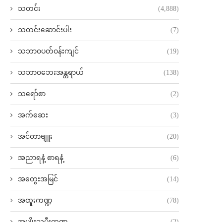
သတင်း
(4,888)
သတင်းဆောင်းပါး
(7)
သဘာဝပတ်ဝန်းကျင်
(19)
သဘာဝဘေးအန္တရာယ်
(138)
သရော်စာ
(2)
အက်ဆေး
(3)
အင်တာဗျူး
(20)
အညာရနံ့ စာရနံ့
(6)
အတွေးအမြင်
(14)
အထူးကဏ္ဍ
(78)
အမျိုးသမီးကဏ္ဍ
(2)