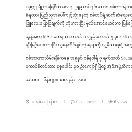
ပခုက္ကူမြို့အခြေစိုက် ခလရ ၂၅၉ တပ်ရင်းမှာ ၁၀ နှစ်တာဝန်ထမ
ခံရတာ၊ ပြည်သူအပေါ်ကျင့်သုံးနေတဲ့ စစ်တပ်ရဲ့ဆက်ဆံရေးတ
ဖြူလေးပြောပြချက်ကို ကိုးကားပြီး ဗိုလ်အောင်မောင်းက ပြန်
သူနဲ့အတူ MA 2 သေနက် ၁ လက်၊ ကျည်ဘောက် ၅ ခု၊ 5.56 ကျ
ချီးမြှင့်ပေးထားပြီး သူနေထိုင်ချင်တဲ့နေရာကို သူ့မိသားစုနဲ့ အတူ လ
စစ်အာဏာသိမ်းချိန်ကနေ အခုနှစ် ဇန်နဝါရီ ၇ ရက်အထိ Southern
ကောင်စီတပ်သား စုစုပေါင်း ၃၀ ဦးကျော်ရှိပြီလို့ အဲ့ဒီအဖွဲ့
သတင်း – ဒိန်းဂျား၊ စာတည်း -လင်း
၁ နှစ် အကြာက
0 comments
6 views