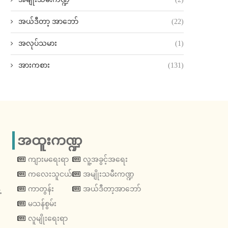
အယ်ဒီတာ့ အာဘော်
(22)
အလုပ်သမား
(1)
အားကစား
(131)
အထူးကဏ္ဍ
ကျားမရေးရာ
လူ့အခွင့်အရေး
ကလေးသူငယ်
အမျိုးသမီးကဏ္ဍ
့
ကာတွန်း
အယ်ဒီတာ့အာဘော်
မသန်စွမ်း
လူမျိုးရေးရာ