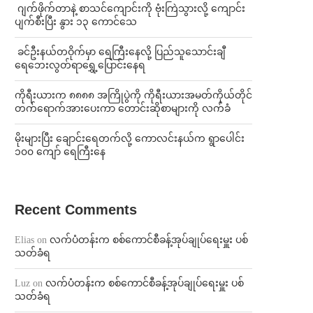
⁨⁩ ⁨ဂျက်ဖိုက်တာနဲ့ စာသင်ကျောင်းကို ဗုံးကြဲသွားလို့ ကျောင်း
ပျက်စီးပြီး နွား ၁၃ ကောင်သေ
⁩ ⁨ခင်ဦးနယ်တဝိုက်မှာ ရေကြီးနေလို့ ပြည်သူသောင်းချီ
ရေဘေးလွတ်ရာရွှေ့ပြောင်းနေရ
ကိုရီးယားက ၈၈၈၈ အကြိုပွဲကို ကိုရီးယားအမတ်ကိုယ်တိုင်
တက်ရောက်အားပေးကာ တောင်းဆိုစာများကို လက်ခံ
⁨မိုးများပြီး ချောင်းရေတက်လို့ ကောလင်းနယ်က ရွာပေါင်း
၁၀၀ ကျော် ရေကြီးနေ
Recent Comments
Elias
on
လက်ပံတန်းက စစ်ကောင်စီခန့်အုပ်ချုပ်ရေးမှူး ပစ်
သတ်ခံရ
Luz
on
လက်ပံတန်းက စစ်ကောင်စီခန့်အုပ်ချုပ်ရေးမှူး ပစ်
သတ်ခံရ