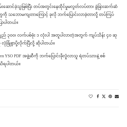
်းဆောင်ခဲ့သူဖြစ်ပြီး တပ်အတွင်းနေထိုင်မှုမလွတ်လပ်တာ၊ ခွဲခြားဆက်ဆံ
ွေကို သဘောမကျတာကြောင့် ခုလို ဘက်ပြောင်းလာခဲ့တာလို့ တပ်ကြပ်
ပြောပါတယ်။
ည် ၃၀၀၊ လက်ပစ်ဗုံး ၁ လုံးပါ အတူပါလာတဲ့အတွက် ကျပ်သိန်း ၄၀ ဆု
ုံခြုံစွာပို့လိုက်ပြီလို့ ဆိုပါတယ်။
 YSO PDF အဖွဲ့ဆီကို ဘက်ပြောင်းခိုလှုံလာသူ ရဲတပ်သားနဲ့ စစ်
ဆီကသိရပါတယ်။