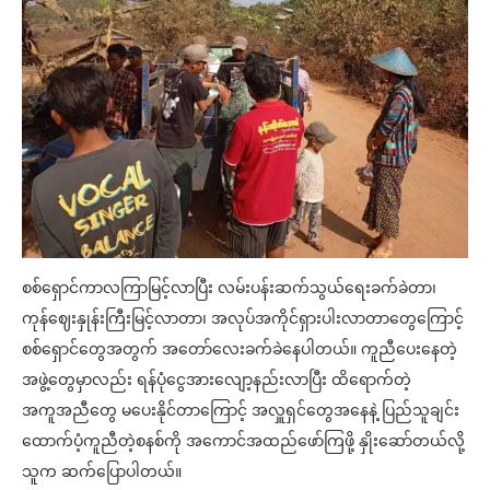
စစ်ရှောင်ကာလကြာမြင့်လာပြီး လမ်းပန်းဆက်သွယ်ရေးခက်ခဲတာ၊
ကုန်ဈေးနှုန်းကြီးမြင့်လာတာ၊ အလုပ်အကိုင်ရှားပါးလာတာတွေကြောင့်
စစ်ရှောင်တွေအတွက် အတော်လေးခက်ခဲနေပါတယ်။ ကူညီပေးနေတဲ့
အဖွဲ့တွေမှာလည်း ရန်ပုံငွေအားလျော့နည်းလာပြီး ထိရောက်တဲ့
အကူအညီတွေ မပေးနိုင်တာကြောင့် အလှူရှင်တွေအနေနဲ့ ပြည်သူချင်း
ထောက်ပံ့ကူညီတဲ့စနစ်ကို အကောင်အထည်ဖော်ကြဖို့ နှိုးဆော်တယ်လို့
သူက ဆက်ပြောပါတယ်။