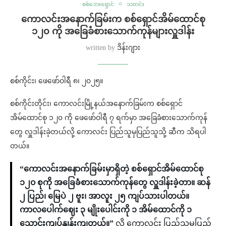
စစ်ဘေးရှောင်
သတင်း
ကောလင်းအနောက်ခြမ်းက စစ်ရှောင်အိမ်ထောင်စု
၁၂၀ ကို အခြေခံစားသောက်ကုန်များလှူဒါန်း
written by
ဒိန်းဂျား
စစ်ကိုင်း၊ ဖေဖော်ဝါရီ ၈၊ ၂၀၂၅။
စစ်ကိုင်းတိုင်း၊ ကောလင်းမြို့နယ်အနောက်ခြမ်းက စစ်ရှောင်
အိမ်ထောင်စု ၁၂၀ ကို ဖေဖော်ဝါရီ ၇ ရက်မှာ အခြေခံစားသောက်ကုန်
တွေ လှူဒါန်းခဲ့တယ်လို့ ကောလင်း ပြည်သူမှပြည်သူသို့ ဆီက သိရပါ
တယ်။
“ကောလင်းအနောက်ခြမ်းမှာရှိတဲ့ စစ်ရှောင်အိမ်ထောင်စု
၁၂၀ စုကို အခြေခံစားသောက်ကုန်တွေ လှူဒါန်းခဲ့တာ။ ဆန်
၂ ပြည်၊ မြေပဲ ၂ ဗူး၊ အာလူး ၂၅ ကျပ်သားပါတယ်။
ကာလပေါက်ဈေး ၃ မျိုးပေါင်းကို ၁ အိမ်ထောင်ကို ၁
သောင်းကျပ်နှုန်းကျတယ်။”
လို့ ကောလင်း ပြည်သူမှပြည်