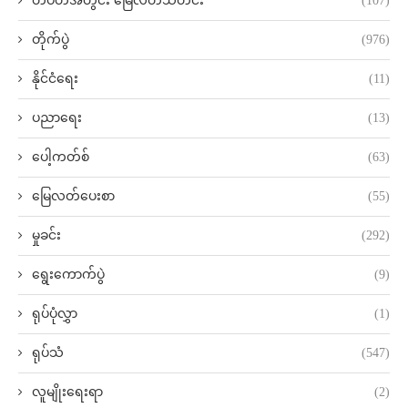
တပတ်အတွင်း မြေလတ်သတင်း
(107)
တိုက်ပွဲ
(976)
နိုင်ငံရေး
(11)
ပညာရေး
(13)
ပေါ့ကတ်စ်
(63)
မြေလတ်ပေးစာ
(55)
မှုခင်း
(292)
ရွေးကောက်ပွဲ
(9)
ရုပ်ပုံလွှာ
(1)
ရုပ်သံ
(547)
လူမျိုးရေးရာ
(2)