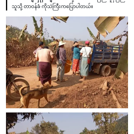
သူသို့ တာဝန်ခံ ကိုသဲကြီးကပြောပါတယ်။