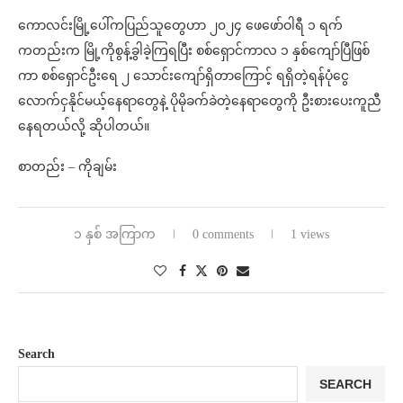
ကောလင်းမြို့ပေါ်ကပြည်သူတွေဟာ ၂၀၂၄ ဖေဖော်ဝါရီ ၁ ရက်
ကတည်းက မြို့ကိုစွန့်ခွါခဲ့ကြရပြီး စစ်ရှောင်ကာလ ၁ နှစ်ကျော်ပြီဖြစ်
ကာ စစ်ရှောင်ဦးရေ ၂ သောင်းကျော်ရှိတာကြောင့် ရရှိတဲ့ရန်ပုံငွေ
လောက်ငှနိုင်မယ့်နေရာတွေနဲ့ ပိုမိုခက်ခဲတဲ့နေရာတွေကို ဦးစားပေးကူညီ
နေရတယ်လို့ ဆိုပါတယ်။
စာတည်း – ကိုချမ်း
၁ နှစ် အကြာက
0 comments
1 views
Search
SEARCH