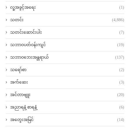
လူ့အခွင့်အရေး
(1)
သတင်း
(4,886)
သတင်းဆောင်းပါး
(7)
သဘာဝပတ်ဝန်းကျင်
(19)
သဘာဝဘေးအန္တရာယ်
(137)
သရော်စာ
(2)
အက်ဆေး
(3)
အင်တာဗျူး
(20)
အညာရနံ့ စာရနံ့
(6)
အတွေးအမြင်
(14)