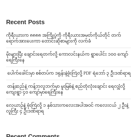
Recent Posts
ကိုရီးယားက ၈၈၈၈ အကြိုပွဲကို ကိုရီးယားအမတ်ကိုယ်တိုင် တက်
ရောက်အားပေးကာ တောင်းဆိုစာများကို လက်ခံ
⁨မိုးများပြီး ချောင်းရေတက်လို့ ကောလင်းနယ်က ရွာပေါင်း ၁၀၀ ကျော်
ရေကြီးနေ
⁩ ⁨ပေါက်ခေါင်းမှာ စစ်တပ်က ဒရုန်းနဲ့ဗုံးကြဲလို့ PDF ရဲဘော် ၃ ဦးဒဏ်ရာရ
⁩ ⁨တန့်ဆည်နဲ့ ကန့်ဘလူဘက်မှာ မူးမြစ်နဲ့ စည်တုံလုံးချောင်း ရေလျှံလို့
ကျေးရွာ ၄၀ ကျော်မှာရေကြီးနေ
⁨လေယာဉ်နဲ့ ဗုံးကြဲလို့ ၁ နှစ်သားကလေးအပါအဝင် ကလေးငယ် ၂ ဦးနဲ့
လူကြီး ၄ ဦးဒဏ်ရာရ
Recent Comments