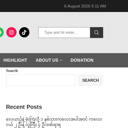
6 August 2026 5:11 AM
HIGHLIGHT
ABOUT US
DONATION
Search
SEARCH
Recent Posts
⁨လေယာဉ်နဲ့ ဗုံးကြဲလို့ ၁ နှစ်သားကလေးအပါအဝင် ကလေး
ငယ် ၂ ဦးနဲ့ လူကြီး ၄ ဦးဒဏ်ရာရ