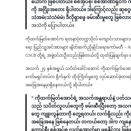
ယောက် ဖြစ်ပါတယ်။ စစ်အုပ်စု၊ စစ်အာဏာရှင်က က
ကို အငြိုးအတေး ရှိပါတယ်။ ဒါကြောင့်လည်း ဆုငွေ
သဲအမဲ(သဲသဲမဲမဲ) ဒီလိုရှာဖွေ ဖမ်းဆီးမှုတွေ ဖြစ်လ
အသံကို ပြောပါတယ်။
ကိုထက်မြတ်အောင်က ရတနာပုံတက္ကသိုလ် ကျောင်းသားများသမဂ္
ရေး ပြည်သူ့အင်အားများ ချိတ်ဆက်ညှိနှိုင်းရေးကော်မတီ – A
GSCB တို့ရဲ့ အဖွဲ့ဝင်တဦးလည်းဖြစ်တယ်လို့ ထုတ်ပြန်ချက်မှာ
အသက် ၂၄ နှစ်အရွယ် သပိတ်ခေါင်းဆောင် ကိုထက်မြက်အောင် ဟ
ကော်မရှင်တပ်က ရိုက်နှက် ထိုးကြိတ်မှုတွေ လုပ်ဆောင်ခဲ့တာကြေ
အခြေအနေမှာရှိနေတယ်လို့ ဆိုပါတယ်။
” ကိုထက်မြတ်အောင်ရဲ့ အသက်အန္တရာယ်နဲ့ ပတ်သက်ရ
သည် သပိတ်လူငယ်တွေကို ဖမ်းဆီးပြီးတော့ အသက်အန
တွေ ကျူးလွန်တာကို တွေ့ရတယ်၊ လက်ရှိလည်း ကိ
အခြေအနေ ဖြစ်နေတယ်၊ တကယ်တော့ ဒါက ကျနော်တ
ကောင်စီ၊ စစ်အုပ်စု လက်အောက်မှာ မရနိုင်ဘူး ဖြ