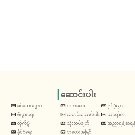
ဆောင်းပါး
စစ်ဘေးရှောင်
အက်ဆေး
ရုပ်ပုံလွှာ
စီးပွားရေး
သတင်းဆောင်းပါး
သရော်စာ
တိုက်ပွဲ
သုံးသပ်ချက်
အညာရနံ့ စာရနံ
နိုင်ငံရေး
အတွေးအမြင်