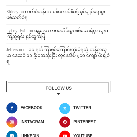
Sidney
on
လက်ပံတန်းက စစ်ကောင်စီခန့်အုပ်ချုပ်ရေးမှူး
ပစ်သတ်ခံရ
nyi nyi lwin
on
မန္တလေး လပခတိုင်းမှူး စစ်ဆေးရုံမှာ လူနာ
ကြည့်ရင်း ရုပ်ထွက်ပြ
Jefferson
on
၁၀ ရက်ကြာစစ်ကြောင်းထိုးခံရတဲ့ ကန့်ဘလူ
မှာ ဒေသခံ ၁၁ ဦးသေဆုံးပြီး လူနေအိမ် ၄၀၀ ကျော် မီးရှို့ခံ
ရ
FOLLOW US
FACEBOOK
TWITTER
INSTAGRAM
PINTEREST
LINKEDIN
YOUTUBE