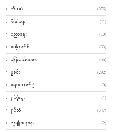
တိုက်ပွဲ
(976)
နိုင်ငံရေး
(11)
ပညာရေး
(13)
ပေါ့ကတ်စ်
(63)
မြေလတ်ပေးစာ
(55)
မှုခင်း
(292)
ရွေးကောက်ပွဲ
(9)
ရုပ်ပုံလွှာ
(1)
ရုပ်သံ
(547)
လူမျိုးရေးရာ
(2)