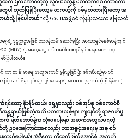
ိုထက်မြတ်အောင်တို့လို လူငယ်တွေနဲ့ ပတ်သက်ရင် တော်တော်
တွေပါ ထုတ်ပြန်ပြီးတော့မှ တကယ့်ကို ပစ်မှတ်ထားပြီးတော့ အ
ာတယ်လို့ မြင်ပါတယ်”
လို့ GSCBအဖွဲ့ဝင် ကိုနန်းလင်းက မြေလတ်
ဂရဲ့ ဒုဥက္ကဌအဖြစ် တာဝန်ထမ်းဆောင်ခဲ့ပြီး အာဏာရှင်စနစ်ဆန့်ကျင်
FCC (MDY) နဲ့ အထွေထွေသပိတ်ပေါင်းစပ်ညှိနှိုင်းရေးအင်အားစု –
 ဖော်ပြပါတယ်။
ာ ကျန်းမာရေးအထူးကောင်းမွန်သူဖြစ်ပြီး ဖမ်းဆီးစဉ်မှာ စစ်
ာင့် လက်ရှိမှာ ၎င်းရဲ့ကျန်းမာရေးနဲ့ အသက်အန္တရာယ်ကို စိုးရိမ်ရတဲ့
င်တော့ စိုးရိမ်တယ်၊ ရှေ့မှာလည်း စစ်အုပ်စု စစ်ကောင်စီ
္တရာယ်ဖြစ်တဲ့အထိ မတရားပေါ့ဗျာ၊ ကျနော်တို့ ရာဇဝတ်မှု
ုထက်မြတ်အောင်နဲ့က လုံးဝပေါ့နော် အဆက်အသွယ်မရတဲ့
ို့ ဥပဒေကြောင်းအရလည်း ဘာအခွင့်အရေးမှ အခု စစ်
စ်နေတယ်ပေါ့နော်၊ အဲ့ဒီတော့ ကိုထက်မြတ်အောင်ရဲ့ အသက်