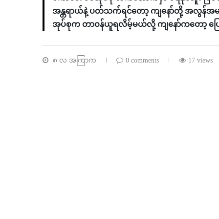
အန္တရာယ်နဲ့ ပတ်သက်ရင်တော့ ကျနော်တို့ အလွန်အမင်း
အုပ်စုက တာဝန်ယူရလိမ့်မယ်လို့ ကျနော်ကတော့ ပြ
၈ လ အကြာက
0 comments
17 views