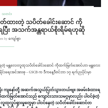
သတင်း
တ်ထားတဲ့ သပိတ်ခေါင်းဆောင် ကို
ပြီး အသက်အန္တရာယ်စိုးရိမ်ရဟုဆို
ten by
ကျော်စွာ
းရတဲ့ မန္တလေးလူထုသပိတ်ခေါင်းဆောင် ကိုထက်မြက်အောင်ဟာ မန္တလေး
နှိုင်းရေးအင်အားစု – GSCB က ဒီကနေ့ဒီဇင်ဘာ ၁၇ ရက်ညပိုင်းမှာ
စပြီး ကျနော်တို့ အဆက်အသွယ်ပြတ်သွားတယ်ဗျ။ အဖမ်းခံထားရ
ိုထက်မြတ်အောင်သည် ကျောင်းသားသမဂ္ဂမှာလည်း ပါဝင်ခဲ့တဲ့
ူထုလှုပ်ရှားမှုတွေမှာ ပါဝင်နေတဲ့ သပိတ်ခေါင်းဆောင်တ