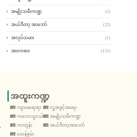
အမျိုးသမီးကဏ္ဍ
(2)
အယ်ဒီတာ့ အာဘော်
(22)
အလုပ်သမား
(1)
အားကစား
(131)
အထူးကဏ္ဍ
ကျားမရေးရာ
လူ့အခွင့်အရေး
ကလေးသူငယ်
အမျိုးသမီးကဏ္ဍ
့
ကာတွန်း
အယ်ဒီတာ့အာဘော်
မသန်စွမ်း