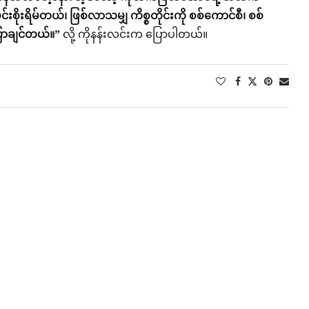
စိုးရိမ်တယ်၊ ဖြစ်လာသမျှ ကိစ္စတိုင်းကို စစ်ကောင်စီ၊ စစ်
ောချင်တယ်။”
လို့ ကိုနန်းလင်းက ပြောပါတယ်။