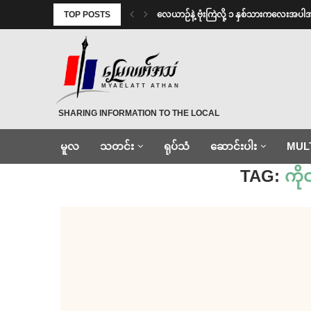
TOP POSTS
⁨လေယာဉ်နဲ့ ဗုံးကြဲလို့ ၁ နှစ်သားကလေးအပါ
MYAELATT ATHAN
SHARING INFORMATION TO THE LOCAL
မူလ
သတင်း
ရုပ်သံ
ဆောင်းပါး
MUL
Home
»
ကိုထက်မြက်အောင်
TAG:
ကိ