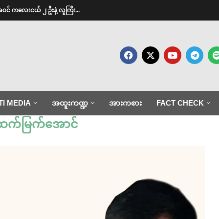
အဝင် ကလေးငယ် ၂ ဦးနဲ့ လူကြီး...
TI MEDIA
အထူးကဏ္ဍ
အားကစား
FACT CHECK
ုထက်မြက်အောင်