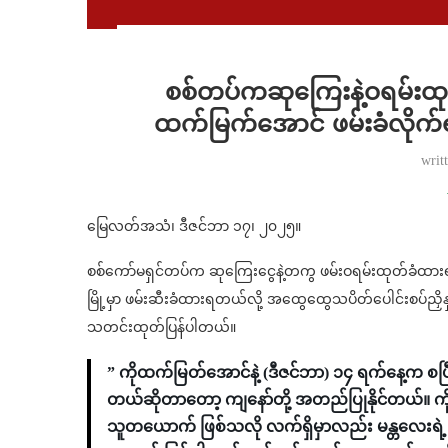
စစ်တပ်ကဆုကြေးနဲ့ဝရမ်းထု
ထက်မြက်အောင် ဖမ်းခံလိုက်ရ
writ
မြေလတ်အသံ၊ ဒီဇင်ဘာ ၁၇၊ ၂၀၂၅။
စစ်ကော်မရှင်တပ်က ဆုကြေးငွေနဲ့တကွ ဖမ်းဝရမ်းထုတ်ခံထာ
မြို့မှာ ဖမ်းဆီးခံထားရတယ်လို့ အထွေထွေသပိတ်ပေါင်းစပ်ညှိ
သတင်းထုတ်ပြန်ပါတယ်။
” ကိုထက်မြတ်အောင်နဲ့ (ဒီဇင်ဘာ) ၁၄ ရက်နေ့က 
တယ်ဆိုတာတော့ ကျနော်တို့ အတည်ပြုနိုင်တယ်။ က
သူတယောက် ဖြစ်သလို လက်ရှိမှာလည်း မန္တလေးရဲ့ လ