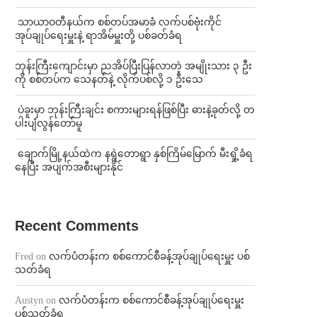
⁩ ⁨သာယာဝတီနယ်က စစ်တပ်အမာခံ လက်ပစ်ဗုံးကိုင်
အုပ်ချုပ်ရေးမှူးနဲ့ ရာအိမ်မှူးတို့ ပစ်ခတ်ခံရ
ဘုန်းကြီးကျောင်းမှာ ညအိပ်ပြီးပြန်လာတဲ့ အမျိုးသား ၃ ဦး
ကို စစ်တပ်က သေနတ်နဲ့ လိုက်ပစ်လို့ ၁ ဦးသေ
⁩ ⁨ပဲခူးမှာ ဘုန်းကြီးချင်း စကားများရန်ဖြစ်ပြီး ဓားနဲ့ခုတ်လို့ တ
ပါးပျံလွန်တော်မူ
⁩ ⁨ချောက်မြို့နယ်ထဲက နရွဲတောရွာ နှစ်ကြိမ်မြောက် မီးရှို့ခံရ
နေပြီး အပျက်အစီးများနိုင်
Recent Comments
Fred
on
လက်ပံတန်းက စစ်ကောင်စီခန့်အုပ်ချုပ်ရေးမှူး ပစ်
သတ်ခံရ
Austyn
on
လက်ပံတန်းက စစ်ကောင်စီခန့်အုပ်ချုပ်ရေးမှူး
ပစ်သတ်ခံရ