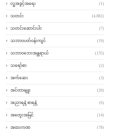
လူ့အခွင့်အရေး
(1)
သတင်း
(4,882)
သတင်းဆောင်းပါး
(7)
သဘာဝပတ်ဝန်းကျင်
(19)
သဘာဝဘေးအန္တရာယ်
(135)
သရော်စာ
(2)
အက်ဆေး
(3)
အင်တာဗျူး
(20)
အညာရနံ့ စာရနံ့
(6)
အတွေးအမြင်
(14)
အထူးကဏ္ဍ
(78)