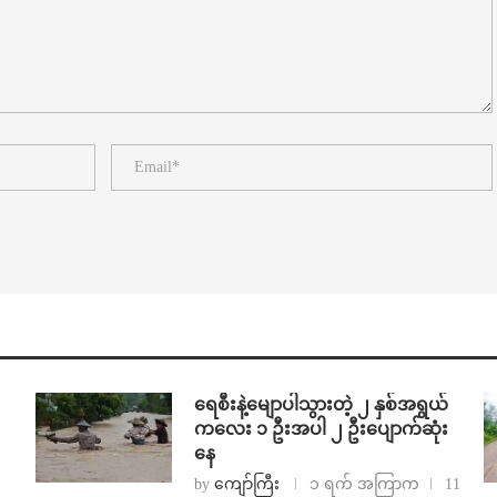
ရေစီးနဲ့မျောပါသွားတဲ့ ၂ နှစ်အရွယ်
ကလေး ၁ ဦးအပါ ၂ ဦးပျောက်ဆုံး
နေ
by
ကျော်ကြီး
၁ ရက် အကြာက
11