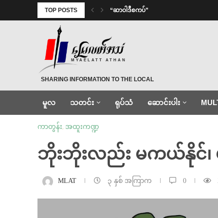
TOP POSTS
“ဆာဝါဒီစကပ်”
MYAELATT ATHAN
SHARING INFORMATION TO THE LOCAL
မူလ
သတင်း
ရုပ်သံ
ဆောင်းပါး
MUL
ကာတွန်း
,
အထူးကဏ္ဍ
ဘိုးဘိုးလည်း မကယ်နိုင်
MLAT
၃ နှစ် အကြာက
0