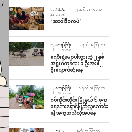
by
MLAT
၂၂ နာရီ အကြာက
22 views
“ဆာဝါဒီစကပ်”
by
ကျော်ကြီး
၁ ရက် အကြာက
11 views
ရေစီးနဲ့မျောပါသွားတဲ့ ၂ နှစ်
အရွယ်ကလေး ၁ ဦးအပါ ၂
ဦးပျောက်ဆုံးနေ
by
ကျော်ကြီး
၁ ရက် အကြာက
30 views
စစ်ကိုင်းတိုင်း မြို့နယ် ၆ ခုက
ရေဘေးရှောင်ပြည်သူသောင်း
ချီ အကူအညီလိုအပ်နေ
by
MLAT
၂ ရက် အကြာက