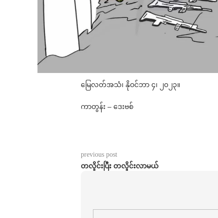
မြေလတ်အသံ၊ နိုဝင်ဘာ ၄၊ ၂၀၂၃။
ကာတွန်း – ဒေးဗစ်
previous post
တလှိုင်းပြီး တလှိုင်းလာမယ်