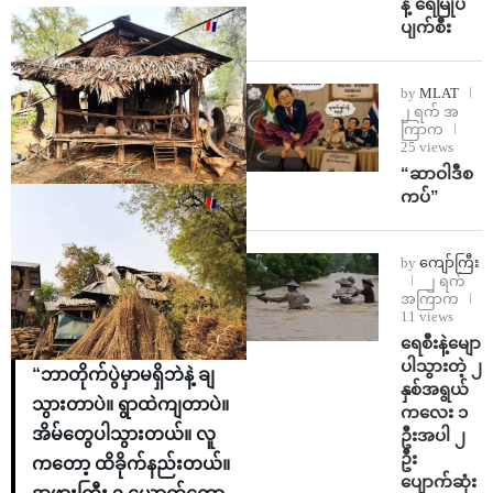
န့် ရေမြုပ်
ပျက်စီး
by
MLAT
၂ ရက် အ
ကြာက
25 views
“ဆာဝါဒီစ
ကပ်”
by
ကျော်ကြီး
၂ ရက်
အကြာက
11 views
ရေစီးနဲ့မျော
ပါသွားတဲ့ ၂
“ဘာတိုက်ပွဲမှာမရှိဘဲနဲ့ ချ
နှစ်အရွယ်
သွားတာပဲ။ ရွာထဲကျတာပဲ။
ကလေး ၁
အိမ်တွေပါသွားတယ်။ လူ
ဦးအပါ ၂
ဦး
ကတော့ ထိခိုက်နည်းတယ်။
ပျောက်ဆုံး