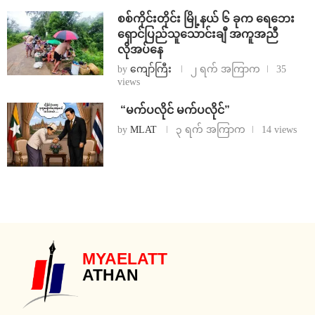
စစ်ကိုင်းတိုင်း မြို့နယ် ၆ ခုက ရေဘေး
ရှောင်ပြည်သူသောင်းချီ အကူအညီ
လိုအပ်နေ
by
ကျော်ကြီး
၂ ရက် အကြာက
35
views
⁨ ⁨“မက်ပလိုင် မက်ပလိုင်”
by
MLAT
၃ ရက် အကြာက
14 views
MYAELATT
ATHAN