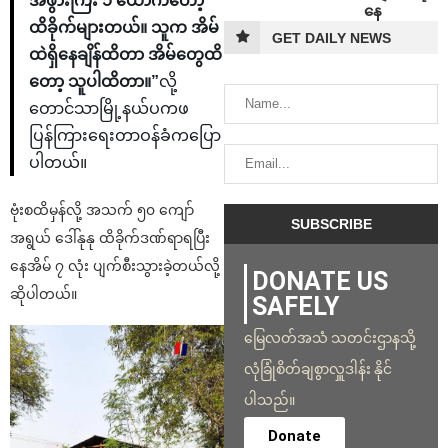
အဖွားကြီး ၁ ယောက်တော့
နေ
ထိခိုက်များတယ်။ သူက အိမ်
GET DAILY NEWS
ထဲရှိနေချိန်ထိတာ အိမ်တွေထိ
တော့ သူပါထိတာ။”
လို့
တောင်သာမြို့နယ်ပကဖ
ပြန်ကြားရေးတာဝန်ခံကပြော
ပါတယ်။
ဗုံးစထိမှန်လို့ အသက် ၅၀ ကျော်
အရွယ် ဒေါ်နုနု ထိခိုက်ဒဏ်ရာရပြီး
နေအိမ် ၇ လုံး ပျက်စီးသွားခဲ့တယ်လို့
DONATE US
ဆိုပါတယ်။
SAFELY
မြေလတ်အသံ သတင်းဌာနသို့
လုံခြုံစိတ်ချစွာလှူဒါန်း နိုင်
ပါသည်။
Donate