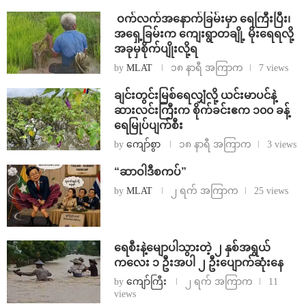
⁩ ⁨ဝက်လက်အနောက်ခြမ်းမှာ ရေကြီးပြီး၊
အရှေ့ခြမ်းက ကျေးရွာတချို့ မိုးရေရလို့
အခုမှစိုက်ပျိုးလို့ရ
by
MLAT
၁၈ နာရီ အကြာက
7 views
ချင်းတွင်းမြစ်ရေလျှံလို့ ယင်းမာပင်နဲ့
ဆားလင်းကြီးက စိုက်ခင်းဧက ၁၀၀ ခန့်
ရေမြုပ်ပျက်စီး
by
ကျော်စွာ
၁၈ နာရီ အကြာက
3 views
“ဆာဝါဒီစကပ်”
by
MLAT
၂ ရက် အကြာက
25 views
ရေစီးနဲ့မျောပါသွားတဲ့ ၂ နှစ်အရွယ်
ကလေး ၁ ဦးအပါ ၂ ဦးပျောက်ဆုံးနေ
by
ကျော်ကြီး
၂ ရက် အကြာက
11
views