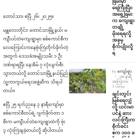
ခြမ်းမှာ
ရေကြီးပြီး၊
အရှေ့ခြမ်း
တောင်သာ၊ ဧပြီ ၂၆၊ ၂၀၂၅။
က ကျေးရွာ
တချို့
မန္တလေးတိုင်း၊ တောင်သာမြို့နယ်၊ မ
မိုးရေရလို့
ကျီးပင်တဲကျေးရွာမှာ စစ်ကောင်စီက
အခုမှ
စိုက်ပျိုးလို့
လေကြောင်းကနေဗုံးကြဲတိုက်ခိုက်တဲ့
ရ
အတွက် ဒေသခံအမျိုးသမီး ၁ ဦး
ဒဏ်ရာရပြီး နေအိမ် ၇ လုံးပျက်စီး
by
ကျော်စွာ
သွားတယ်လို့ တောင်သာမြို့နယ်ပြည်
၁၈ နာရီ
အကြာက
သူ့ကာကွယ်ရေးအဖွဲ့ဆီက သိရပါ
3 views
တယ်။
ချင်းတွင်း
မြစ်ရေလျှံ
ဧပြီ ၂၅ ရက်ညနေ ၃ နာရီကျော်မှာ
လို့ ယင်းမာ
ပင်နဲ့ ဆား
စစ်ကောင်စီတပ်ရဲ့ ဂျက်ဖိုက်တာ ၁
လင်းကြီးက
စီးက မကျီးပင်တဲကျေးရွာထဲကို ဗုံး
စိုက်ခင်း
၃ လုံးကြဲချခဲ့တယ်လို့ ဆိုပါတယ်။
ဧက ၁၀၀ ခ