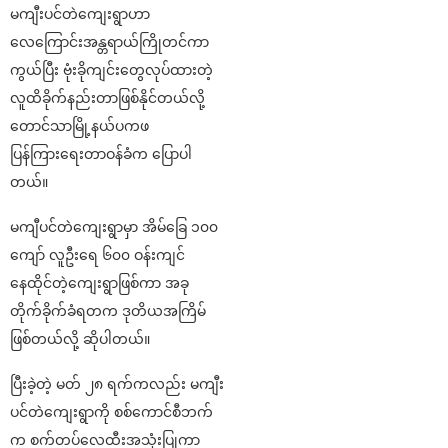
မကျီးပင်တဲကျေးရွာဟာ
လေကြောင်းအန္တရာယ်ကြိုတင်ကာ
ကွယ်ပြီး ဗုံးခိုကျင်းတွေလုပ်ထားတဲ့
လူထိခိုက်နည်းတာဖြစ်နိုင်တယ်လို့
တောင်သာမြို့နယ်ပကဖ
ပြန်ကြားရေးတာဝန်ခံက ပြောပါ
တယ်။
မကျီပင်တဲကျေးရွာမှာ အိမ်ခြေ ၁၀၀
ကျော် လူဦးရေ ၆၀၀ ဝန်းကျင်
နေထိုင်တဲ့ကျေးရွာဖြစ်ကာ အခု
တိုက်ခိုက်ခံရတက ဒုတိယအကြိမ်
ဖြစ်တယ်လို့ ဆိုပါတယ်။
ပြီးခဲ့တဲ့ မတ် ၂၈ ရက်ကလည်း မကျီး
ပင်တဲကျေးရွာကို စစ်ကောင်စီဘက်
က စက်တပ်လေထီးအသုံးပြုကာ