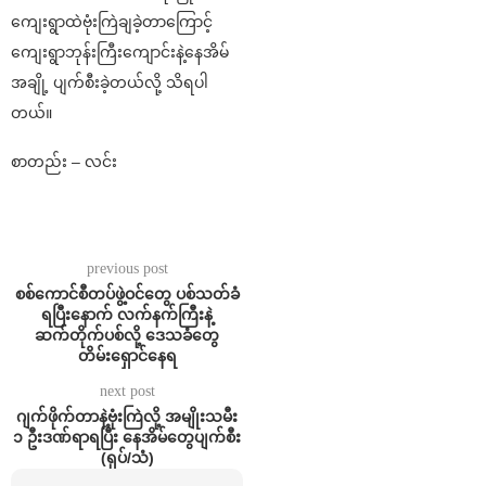
ကျေးရွာထဲဗုံးကြဲချခဲ့တာကြောင့်
ကျေးရွာဘုန်းကြီးကျောင်းနဲ့နေအိမ်
အချို့ ပျက်စီးခဲ့တယ်လို့ သိရပါ
တယ်။
စာတည်း – လင်း
previous post
စစ်ကောင်စီတပ်ဖွဲ့ဝင်တွေ ပစ်သတ်ခံ
ရပြီးနောက် လက်နက်ကြီးနဲ့
ဆက်တိုက်ပစ်လို့ ဒေသခံတွေ
တိမ်းရှောင်နေရ
next post
ဂျက်ဖိုက်တာနဲ့ဗုံးကြဲလို့ အမျိုးသမီး
၁ ဦးဒဏ်ရာရပြီး နေအိမ်တွေပျက်စီး
(ရုပ်/သံ)