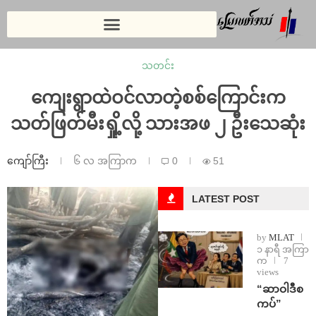
သတင်း
ကျေးရွာထဲဝင်လာတဲ့စစ်ကြောင်းက
သတ်ဖြတ်မီးရှို့လို့ သားအဖ ၂ ဦးသေဆုံး
ကျော်ကြီး
၆ လ အကြာက
0
51
LATEST POST
by
MLAT
၁ နာရီ အကြာ
က
7
views
“ဆာဝါဒီစ
ကပ်”