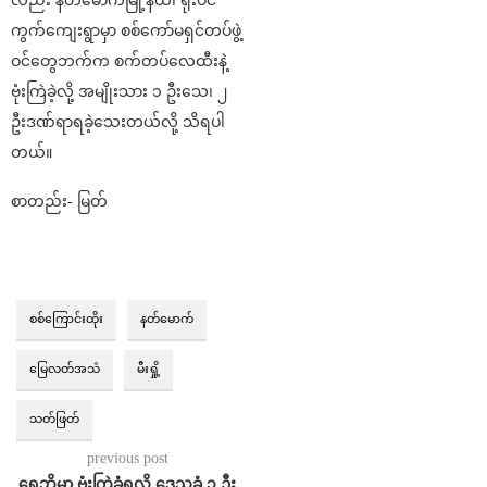
လည်း နတ်မောက်မြို့နယ်၊ ရုံးပင်
ကွက်ကျေးရွာမှာ စစ်ကော်မရှင်တပ်ဖွဲ့
ဝင်တွေဘက်က စက်တပ်လေထီးနဲ့
ဗုံးကြဲခဲ့လို့ အမျိုးသား ၁ ဦးသေ၊ ၂
ဦးဒဏ်ရာရခဲ့သေးတယ်လို့ သိရပါ
တယ်။
စာတည်း- မြတ်
စစ်ကြောင်းထိုး
နတ်မောက်
မြေလတ်အသံ
မီးရှို့
သတ်ဖြတ်
previous post
ရွှေဘိုမှာ ဗုံးကြဲခံရလို့ ဒေသခံ ၃ ဦး