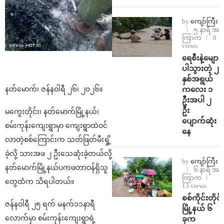
by
ကျော်ကြီး
၅ နာရီ အ
ကြာက
8
views
ရေစီးနဲ့မျော
ပါသွားတဲ့ ၂
နှစ်အရွယ်
ကလေး ၁
နတ်မောက်၊ ဇန်နဝါရီ ၂၆၊ ၂၀၂၆။
ဦးအပါ ၂
ဦး
မကွေးတိုင်း၊ နတ်မောက်မြို့နယ်၊
ပျောက်ဆုံး
စမ်းကုန်းကျေးရွာမှာ ကျေးရွာထဲဝင်
နေ
လာတဲ့စစ်ကြောင်းက သတ်ဖြတ်မီးရှို့
ခဲ့လို့ သားအဖ ၂ ဦးသေဆုံးခဲ့တယ်လို့
by
ကျော်ကြီး
နတ်မောက်မြို့နယ်ပကဖတာဝန်ရှိသူ
၆ နာရီ အ
ကြာက
တွေထံက သိရပါတယ်။
13 views
စစ်ကိုင်းတိုင်း
ဇန်နဝါရီ ၂၅ ရက် မနက်၁၁နာရီ
မြို့နယ် ၆
လောက်မှာ စမ်းကုန်းကျေးရွာရဲ့
ခုက