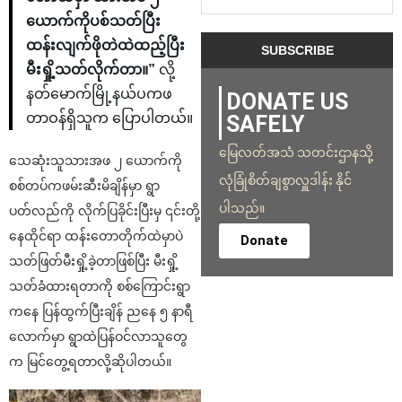
ယောက်ကိုပစ်သတ်ပြီး
ထန်းလျက်ဖိုတဲထဲထည့်ပြီး
မီးရှို့သတ်လိုက်တာ။”
လို့
နတ်မောက်မြို့နယ်ပကဖ
DONATE US
တာဝန်ရှိသူက ပြောပါတယ်။
SAFELY
မြေလတ်အသံ သတင်းဌာနသို့
သေဆုံးသူသားအဖ ၂ ယောက်ကို
လုံခြုံစိတ်ချစွာလှူဒါန်း နိုင်
စစ်တပ်ကဖမ်းဆီးမိချိန်မှာ ရွာ
ပါသည်။
ပတ်လည်ကို လိုက်ပြခိုင်းပြီးမှ ၎င်းတို့
နေထိုင်ရာ ထန်းတောတိုက်ထဲမှာပဲ
Donate
သတ်ဖြတ်မီးရှို့ခဲ့တာဖြစ်ပြီး မီးရှို့
သတ်ခံထားရတာကို စစ်ကြောင်းရွာ
ကနေ ပြန်ထွက်ပြီးချိန် ညနေ ၅ နာရီ
လောက်မှာ ရွာထဲပြန်ဝင်လာသူတွေ
က မြင်တွေ့ရတာလို့ဆိုပါတယ်။