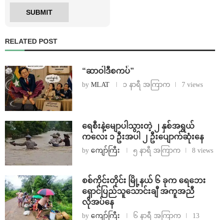
RELATED POST
“ဆာဝါဒီစကပ်”
by
MLAT
၁ နာရီ အကြာက
7 views
ရေစီးနဲ့မျောပါသွားတဲ့ ၂ နှစ်အရွယ်
ကလေး ၁ ဦးအပါ ၂ ဦးပျောက်ဆုံးနေ
by
ကျော်ကြီး
၅ နာရီ အကြာက
8 views
စစ်ကိုင်းတိုင်း မြို့နယ် ၆ ခုက ရေဘေး
ရှောင်ပြည်သူသောင်းချီ အကူအညီ
လိုအပ်နေ
by
ကျော်ကြီး
၆ နာရီ အကြာက
13