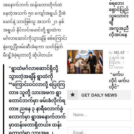
ရေဘေး
အနောက်ဘက် ထန်းတောတိုက်ထဲ
ရှောင်ပြည်
နေတဲ့အသက် ၅၀ ကျော်အရွယ် ဦးစံ
သူသောင်း
မောင်နဲ့ သားဖြစ်သူ အသက် ၂၁ နှစ်
ချီ
အကူအညီ
အရွယ် နိုင်လင်းမောင်တို့ ရွာထဲက
လိုအပ်နေ
မင်္ဂလာဆောင်ကိုသွားချိန် စစ်ကြောင်း
နဲ့တွေ့ပြီးဖမ်းဆီးခံရကာ သတ်ဖြတ်
by
MLAT
မီးရှို့ခံခဲ့ရတာလို့ ဆိုပါတယ်။
၁ ရက် အ
ကြာက
12 views
“ရွာထဲမင်္ဂလာဆောင်ရှိလို့
⁨ ⁨“မက်ပ
သွားတဲ့အချိန် ရွာထဲကို
လိုင် မက်ပ
**ကြောင်းဝင်လာလို့ ပြေးကြ
လိုင်”
တာ။ သူတို့ သားအဖက ရွာ
GET DAILY NEWS
တောင်ဘက်မှာ ဖမ်းခံလိုက်ရ
တာ။ ညနေ ၃ နာရီလောက်ခွဲ
လောက်မှာ ရွာအနောက်ဘက်
မှာထန်းတောရှိတယ်။ ထန်း
တောထဲမှာ သားအဖ ၂