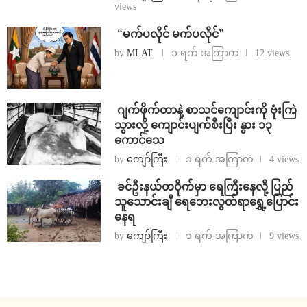
views
⁨ ⁨“မက်ပလိုင် မက်ပလိုင်”
by
MLAT
၁ ရက် အကြာက
12 views
⁨⁩ ⁨ဂျက်ဖိုက်တာနဲ့ စာသင်ကျောင်းကို ဗုံးကြဲ
သွားလို့ ကျောင်းပျက်စီးပြီး နွား ၁၃
ကောင်သေ
by
ကျော်ကြီး
၁ ရက် အကြာက
4 views
⁩ ⁨ခင်ဦးနယ်တဝိုက်မှာ ရေကြီးနေလို့ ပြည်
သူသောင်းချီ ရေဘေးလွတ်ရာရွှေ့ပြောင်း
နေရ
by
ကျော်ကြီး
၁ ရက် အကြာက
9 views