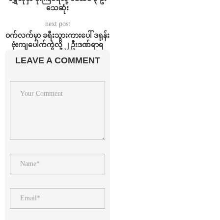
သေဆုံး
next post
ဝက်လက်မှာ ခရီးသွားကားပေါ် ဒရုန်း
ဗုံးကျပေါက်ကွဲလို့ ၂ ဦးဒဏ်ရာရ
LEAVE A COMMENT