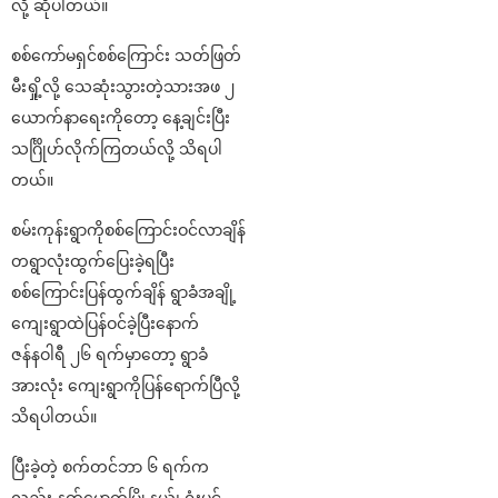
လို့ ဆိုပါတယ်။
စစ်ကော်မရှင်စစ်ကြောင်း သတ်ဖြတ်
မီးရှို့လို့ သေဆုံးသွားတဲ့သားအဖ ၂
ယောက်နာရေးကိုတော့ နေ့ချင်းပြီး
သင်္ဂြိုဟ်လိုက်ကြတယ်လို့ သိရပါ
တယ်။
စမ်းကုန်းရွာကိုစစ်ကြောင်းဝင်လာချိန်
တရွာလုံးထွက်ပြေးခဲ့ရပြီး
စစ်ကြောင်းပြန်ထွက်ချိန် ရွာခံအချို့
ကျေးရွာထဲပြန်ဝင်ခဲ့ပြီးနောက်
ဇန်နဝါရီ ၂၆ ရက်မှာတော့ ရွာခံ
အားလုံး ကျေးရွာကိုပြန်ရောက်ပြီလို့
သိရပါတယ်။
ပြီးခဲ့တဲ့ စက်တင်ဘာ ၆ ရက်က