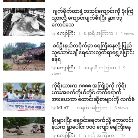
⁨⁩ ⁨ဂျက်ဖိုက်တာနဲ့ စာသင်ကျောင်းကို ဗုံးကြဲ
သွားလို့ ကျောင်းပျက်စီးပြီး နွား ၁၃
ကောင်သေ
by
ကျော်ကြီး
၈ နာရီ အကြာက
4 views
⁩ ⁨ခင်ဦးနယ်တဝိုက်မှာ ရေကြီးနေလို့ ပြည်
သူသောင်းချီ ရေဘေးလွတ်ရာရွှေ့ပြောင်း
နေရ
by
ကျော်ကြီး
၁၀ နာရီ အကြာက
9
views
ကိုရီးယားက ၈၈၈၈ အကြိုပွဲကို ကိုရီး
ယားအမတ်ကိုယ်တိုင် တက်ရောက်
အားပေးကာ တောင်းဆိုစာများကို လက်ခံ
by
MLAT
၁ ရက် အကြာက
6 views
⁨မိုးများပြီး ချောင်းရေတက်လို့ ကောလင်း
နယ်က ရွာပေါင်း ၁၀၀ ကျော် ရေကြီးနေ
by
ကျော်ကြီး
၁ ရက် အကြာက
17