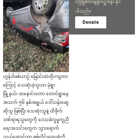
လုံခြုံစိတ်ချစွာလှူဒါန်း နိုင်
ပါသည်။
Donate
ဟွန်ဒါဖစ်ယာဉ် မြောင်းထဲထိုးကျတာ
ကြောင့် သေဆုံးခဲ့သူဟာ မုံရွာ
မြို့နယ်၊ ထနောင်းတော တောင်ရွာနေ
အသက် ၅၆ နှစ်အရွယ် ဒေါ်သန်းဆွေ
ဆိုသူ ဖြစ်ပြီး သေဆုံးသူနဲ့ ထိခိုက်
ဒဏ်ရာရသူတွေကို ဒေသခံလူမှုကူညီ
ရေးအသင်းတွေက သွားရောက်
သယ်ဆောင်ကာ စစ်ကိုင်းဆေးရုံကို