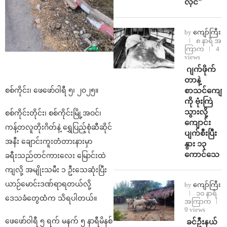
လိုင်”
by
ကျော်ကြီး
၈ နာရီ အ
ကြာက
4
views
⁨⁩ ⁨ဂျက်ဖိုက်
တာနဲ့
စာသင်ကျောင
စစ်ကိုင်း၊ ဖေဖော်ဝါရီ ၅၊ ၂၀၂၅။
ကို ဗုံးကြဲ
သွားလို့
စစ်ကိုင်းတိုင်း၊ စစ်ကိုင်းမြို့အဝင်၊
ကျောင်း
ကန့်တလူတိုးဂိတ်နဲ့ ရွှေပြည့်စုံဆီဆိုင်
ပျက်စီးပြီး
အနီး ချောင်းကူးတံတားနားမှာ
နွား ၁၃
ကောင်သေ
ခရီးသည်တင်ကားလေး မြောင်းထဲ
ကျလို့ အမျိုးသမီး ၁ ဦးသေဆုံးပြီး
ယာဉ်မောင်းဒဏ်ရာရတယ်လို့
by
ကျော်ကြီး
၁၀ နာရီ
ဒေသခံတွေထံက သိရပါတယ်။
အကြာက
9 views
ဖေဖော်ဝါရီ ၅ ရက် မနက် ၅ နာရီမိနစ်
⁩ ⁨ခင်ဦးနယ်