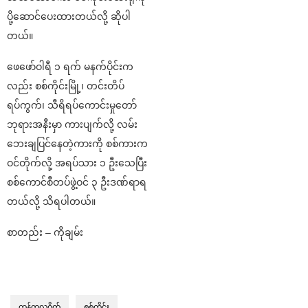
ပို့ဆောင်ပေးထားတယ်လို့ ဆိုပါ
တယ်။
ဖေဖော်ဝါရီ ၁ ရက် မနက်ပိုင်းက
လည်း စစ်ကိုင်းမြို့၊ တင်းတိပ်
ရပ်ကွက်၊ သီရိရပ်ကောင်းမှုတော်
ဘုရားအနီးမှာ ကားပျက်လို့ လမ်း
ဘေးချပြင်နေတဲ့ကားကို စစ်ကားက
ဝင်တိုက်လို့ အရပ်သား ၁ ဦးသေပြီး
စစ်ကောင်စီတပ်ဖွဲ့ဝင် ၃ ဦးဒဏ်ရာရ
တယ်လို့ သိရပါတယ်။
စာတည်း – ကိုချမ်း
ကန့်တလူဂိတ်
စစ်ကိုင်း