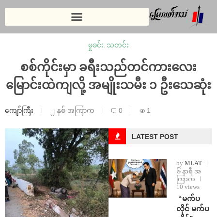
မှုခင်း
,
သတင်း
စစ်ကိုင်းမှာ ခရီးသည်တင်ကားလေး
မြောင်းထဲကျလို့ အမျိုးသမီး ၁ ဦးသေဆုံး
ကျော်ကြီး
၂ နှစ် အကြာက
0
1
LATEST POST
by
MLAT
၆ နာရီ အ
ကြာက
10 views
⁨ ⁨“မက်ပ
လိုင် မက်ပ