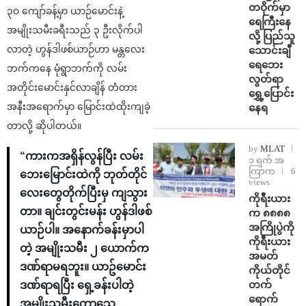
တဝိုက်မှာ
၃၀ ကျော်ခန့်မှာ ယာဉ်မောင်းနဲ့
ရေကြီးနေ
အမျိုးသမီးခရီးသည် ၃ ဦးလိုက်ပါ
လို့ ပြည်သူ
လာတဲ့ ဟွန်ဒါဖစ်ယာဉ်ဟာ မန္တလေး
သောင်းချီ
ရေဘေး
ဘက်ကနေ မုံရွာဘက်ကို လမ်း
လွတ်ရာ
အတိုင်းမောင်းနှင်လာချိန် တံတား
ရွှေ့ပြောင်း
အနီးအရောက်မှာ မြောင်းထဲထိုးကျခဲ့
နေရ
တာလို့ ဆိုပါတယ်။
by
MLAT
“ကားကအရှိန်လွန်ပြီး လမ်း
၁ ရက် အ
ကြာက
6
ဘေးမြောင်းထဲကို ဘုတ်တိုင်
views
လေးတွေတိုက်ပြီးမှ ကျသွား
ကိုရီးယား
တာ။ ချင်းတွင်းမန်း ဟွန်ဒါဖစ်
က ၈၈၈၈
အကြိုပွဲကို
ယာဉ်ပါ။ အနောက်ခန်းမှာပါ
ကိုရီးယား
တဲ့ အမျိုးသမီး ၂ ယောက်က
အမတ်
ဒဏ်ရာမရဘူး။ ယာဥ်မောင်း
ကိုယ်တိုင်
တက်
ဒဏ်ရာရပြီး ရှေ့ခန်းပါတဲ့
ရောက်
အမျိုးသမီးတော့သေ