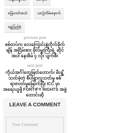
မြေလတ်အသံ
ယာဉ်တိမ်းမှောက်
ရွှေပြည့်စုံ
previous post
စစ်တပ်က လေကြောင်းနဲ့တိုက်ခိုက်
ချိန် အငြိမ်းစား ဗိုလ်မှူးကြီးရဲ့ ဆိုင်
အပါ နေအိမ် ၄ လုံး ပျက်စီး
next post
ကိုယ်အင်္ဂါတွေဖြတ်တောက်၊ မီးရှို့
သတ်ခဲ့တဲ့ စီပါရွာလူသတ်မှု စစ်
ရာဇဝတ်မှုမြောက်ပြီး ICC မှာ
အရေးယူဖို့ FORTIFY RIGHTS အဖွဲ့
တောင်းဆို
LEAVE A COMMENT