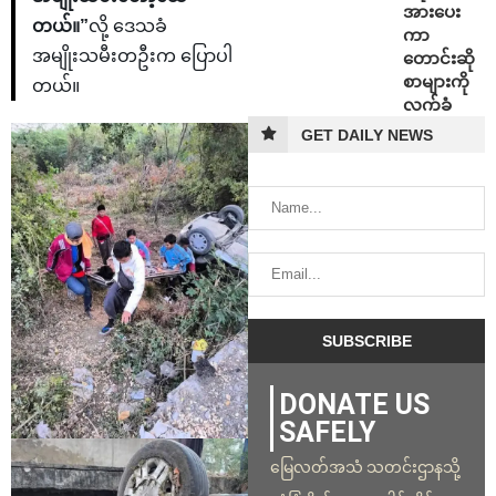
အားပေး
တယ်။”
လို့ ဒေသခံ
ကာ
အမျိုးသမီးတဦးက ပြောပါ
တောင်းဆို
စာများကို
တယ်။
လက်ခံ
GET DAILY NEWS
DONATE US
SAFELY
မြေလတ်အသံ သတင်းဌာနသို့