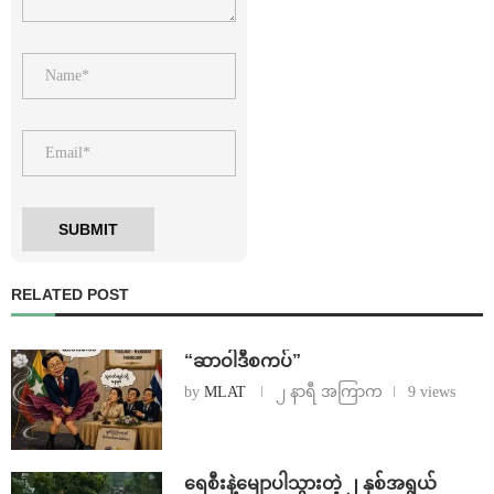
RELATED POST
“ဆာဝါဒီစကပ်”
by
MLAT
၂ နာရီ အကြာက
9 views
ရေစီးနဲ့မျောပါသွားတဲ့ ၂ နှစ်အရွယ်