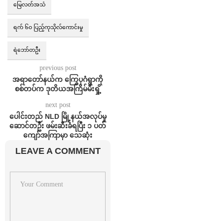
မြေလတ်အသံ
ရက် ၆၀ ပြည့်ကုသိုလ်ကောင်းမှု
ရဲဘော်တဦး
previous post
အရာတော်နယ်က ကြွေပုဂံရွာကို
စစ်တပ်က ဒုတိယအကြိမ်မီးရှို့
next post
ပေါင်းတည် NLD မြို့နယ်အလုပ်မှု
ဆောင်တဦး ဖမ်းဆီးခံရပြီး ၁ ပတ်
ကျော်အကြာမှာ သေဆုံး
LEAVE A COMMENT