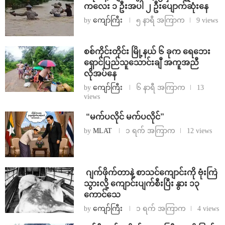
ကလေး ၁ ဦးအပါ ၂ ဦးပျောက်ဆုံးနေ
by
ကျော်ကြီး
၅ နာရီ အကြာက
9 views
စစ်ကိုင်းတိုင်း မြို့နယ် ၆ ခုက ရေဘေး
ရှောင်ပြည်သူသောင်းချီ အကူအညီ
လိုအပ်နေ
by
ကျော်ကြီး
၆ နာရီ အကြာက
13
views
⁨ ⁨“မက်ပလိုင် မက်ပလိုင်”
by
MLAT
၁ ရက် အကြာက
12 views
⁨⁩ ⁨ဂျက်ဖိုက်တာနဲ့ စာသင်ကျောင်းကို ဗုံးကြဲ
သွားလို့ ကျောင်းပျက်စီးပြီး နွား ၁၃
ကောင်သေ
by
ကျော်ကြီး
၁ ရက် အကြာက
4 views