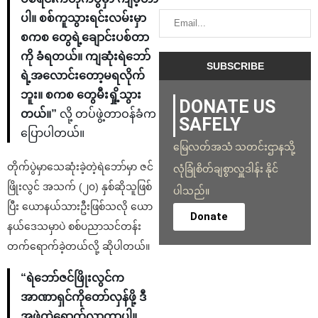
ပါ။ စစ်ကူသွားရင်းလမ်းမှာ
စကစ တွေရဲ့ချောင်းပစ်တာ
ကို ခံရတယ်။ ကျဆုံးရဲဘော်
ရဲ့အလောင်းတော့မရလိုက်
ဘူး။ စကစ တွေမီးရှို့သွား
DONATE US
တယ်။”
လို့ တပ်ဖွဲ့တာဝန်ခံက
SAFELY
ပြောပါတယ်။
မြေလတ်အသံ သတင်းဌာနသို့
တိုက်ပွဲမှာသေဆုံးခဲ့တဲ့ရဲဘော်မှာ ဇင်
လုံခြုံစိတ်ချစွာလှူဒါန်း နိုင်
ဖြိုးလွင် အသက် (၂၀) နှစ်ဆိုသူဖြစ်
ပါသည်။
ပြီး ယောနယ်သားဦးဖြစ်သလို ယော
Donate
နယ်ဒေသမှာပဲ စစ်ပညာသင်တန်း
တက်ရောက်ခဲ့တယ်လို့ ဆိုပါတယ်။
“ရဲဘော်ဇင်ဖြိုးလွင်က
အာဏာရှင်ကိုတော်လှန်ဖို့ ဒီ
အဖွဲ့ထဲရောက်လာတာပါ။