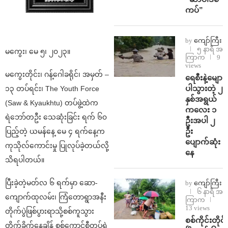
ကပ်”
by
ကျော်ကြီး
၅ နာရီ အ
မကွေး၊ မေ ၅၊ ၂၀၂၃။
ကြာက
9
views
မကွေးတိုင်း၊ ဂန့်ဂေါခရိုင်၊ အမှတ် –
ရေစီးနဲ့မျော
ပါသွားတဲ့ ၂
၁၃ တပ်ရင်း၊ The Youth Force
နှစ်အရွယ်
(Saw & Kyaukhtu) တပ်ဖွဲ့ထဲက
ကလေး ၁
ရဲဘော်တဦး သေဆုံးခြင်း ရက် ၆၀
ဦးအပါ ၂
ဦး
ပြည့်တဲ့ ယမန်နေ့ မေ ၄ ရက်နေ့က
ပျောက်ဆုံး
ကုသိုလ်ကောင်းမှု ပြုလုပ်ခဲ့တယ်လို့
နေ
သိရပါတယ်။
ပြီးခဲ့တဲ့မတ်လ ၆ ရက်မှာ ဆော-
by
ကျော်ကြီး
၆ နာရီ အ
ကျောက်ထုလမ်း၊ ကြံတောရွာအနီး
ကြာက
13 views
တိုက်ပွဲဖြစ်ပွားရာသို့စစ်ကူသွား
စစ်ကိုင်းတိုင်း
တိုက်ခိုက်နေချိန် စစ်ကောင်စီတပ်ရဲ့