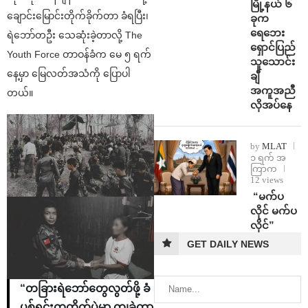
မြို့နယ် ၆
ချောင်းမြောင်းတိုက်ခိုက်တာ ခံရပြီး၊
ခုက
ရေဘေး
ရဲဘော်တဦး သေဆုံးခဲ့တာလို့ The
ရှောင်ပြည်
Youth Force တာဝန်ခံက မေ ၅ ရက်
သူသောင်း
နေ့မှာ မြေလတ်အသံကို ပြောပါ
ချီ
အကူအညီ
တယ်။
လိုအပ်နေ
by
MLAT
၁ ရက် အ
ကြာက
12 views
⁨ ⁨“မက်ပ
လိုင် မက်ပ
လိုင်”
GET DAILY NEWS
“တခြားရဲဘော်တွေလွတ်ဖို့ ခံ
ပစ်ရင်းကတိုက်ပွဲမှာ ကျခဲ့တာ