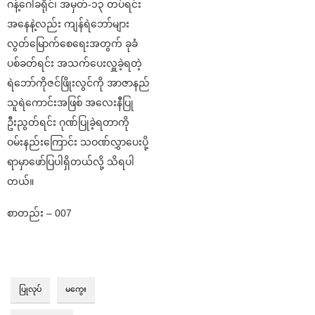
ဂန့်ဂေါခရိုင်၊ အမှတ်-၁၃ တပ်ရင်း
အနေနဲ့လည်း ကျန်ရဲဘော်များ
လွတ်မြောက်စေရေးအတွက် ခုခံ
ပစ်ခတ်ရင်း အသက်ပေးလှူခဲ့ရတဲ့
ရဲဘော်ကိုဇင်ဖြိုးလွင်ကို အာဇာနည်
သူရဲကောင်းအဖြစ် အလေးနီပြု
ဦးညွတ်ရင်း ဂုဏ်ပြုခဲ့ရတာကို
ဝမ်းနည်းကြောင်း သဝဏ်လွှာပေးပို့
ရာမှာဖော်ပြပါရှိတယ်လို့ သိရပါ
တယ်။
စာတည်း – 007
ပြုလုပ်
မကွေး