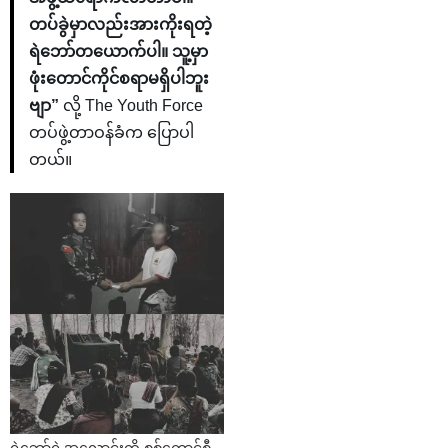
တပ်ခွဲမှာလည်းအားကိုးရတဲ့
ရဲဘော်တယောက်ပါ။ သူ့မှာ
ဖုံးတောင်ကိုင်စရာမရှိပါဘူး
ဗျာ”
လို့ The Youth Force
တပ်ဖွဲ့တာဝန်ခံက ပြောပါ
တယ်။