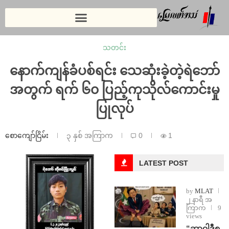
သတင်း
နောက်ကျန်ခံပစ်ရင်း သေဆုံးခဲ့တဲ့ရဲဘော်
အတွက် ရက် ၆၀ ပြည့်ကုသိုလ်ကောင်းမှု
ပြုလုပ်
စောကျော်ငြိမ်း
၃ နှစ် အကြာက
0
1
LATEST POST
by
MLAT
၂ နာရီ အ
ကြာက
9
views
“ဆာဝါဒီစ