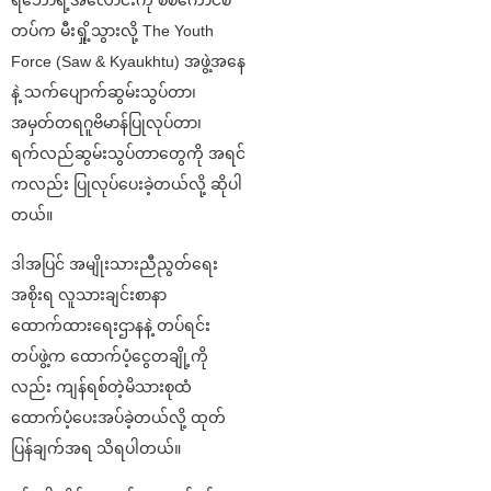
ရဲဘော်ရဲ့အလောင်းကို စစ်ကောင်စီ
တပ်က မီးရှို့သွားလို့ The Youth
Force (Saw & Kyaukhtu) အဖွဲ့အနေ
နဲ့ သက်ပျောက်ဆွမ်းသွပ်တာ၊
အမှတ်တရဂူဗိမာန်ပြုလုပ်တာ၊
ရက်လည်ဆွမ်းသွပ်တာတွေကို အရင်
ကလည်း ပြုလုပ်ပေးခဲ့တယ်လို့ ဆိုပါ
တယ်။
ဒါအပြင် အမျိုးသားညီညွတ်ရေး
အစိုးရ လူသားချင်းစာနာ
ထောက်ထားရေးဌာနနဲ့ တပ်ရင်း
တပ်ဖွဲ့က ထောက်ပံ့ငွေတချို့ကို
လည်း ကျန်ရစ်တဲ့မိသားစုထံ
ထောက်ပံ့ပေးအပ်ခဲ့တယ်လို့ ထုတ်
ပြန်ချက်အရ သိရပါတယ်။