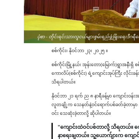
ပုံစာ - တိုင်းရင်းသားလူငယ်များစွမ်းရည်ဖွံ့ဖြိုးရေးဒီဂရ
စစ်ကိုင်း၊ နိုဝင်ဘာ ၂၃၊ ၂၀၂၅ ။
စစ်ကိုင်းမြို့နယ်၊ အုန်းတော(မြောက်)ရွာအနီးရှိ
ကောလိပ်(စစ်ကိုင်း) ရဲ့ကျောင်းအုပ်ကြီး လိုင်း
သိရပါတယ်။
နိုဝင်ဘာ ၂၁ ရက် ည ၈ နာရီခန့်မှာ ကျောင်းဝန်းအတ
လူတချို့က သေနတ်နဲ့ဝင်ရောက်ပစ်ခတ်ခဲ့တာမှာ နေ
ဝင်း သေဆုံးခဲ့တာလို့ ဆိုပါတယ်။
“ကျောင်းထဲဝင်ပစ်တာလို့ သိရတယ်။ ကျေ
နာရေးချတယ်။ သူ့ယောက်ျားက ကျောင်း