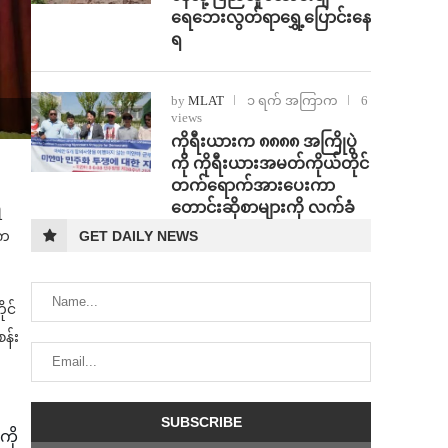
ရေဘေးလွတ်ရာရွှေ့ပြောင်းနေ
ရ
by
MLAT
၁ ရက် အကြာက
6
views
ကိုရီးယားက ၈၈၈၈ အကြိုပွဲ
ကို ကိုရီးယားအမတ်ကိုယ်တိုင်
တက်ရောက်အားပေးကာ
တောင်းဆိုစာများကို လက်ခံ
ီ
ီက
GET DAILY NEWS
ုင်
န်း
ကို