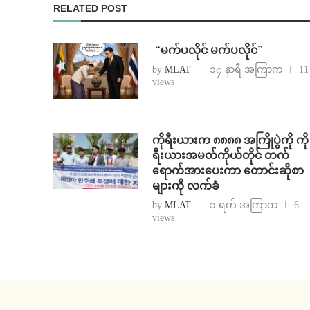
RELATED POST
⁨ ⁨“မက်ပလိုင် မက်ပလိုင်”
by
MLAT
၁၄ နာရီ အကြာက
11
views
ကိုရီးယားက ၈၈၈၈ အကြိုပွဲကို ကို
ရီးယားအမတ်ကိုယ်တိုင် တက်
ရောက်အားပေးကာ တောင်းဆိုစာ
များကို လက်ခံ
by
MLAT
၁ ရက် အကြာက
6
views