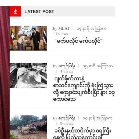
LATEST POST
by
MLAT
၁၄ နာရီ အကြာက
11 views
⁨ ⁨“မက်ပလိုင် မက်ပလိုင်”
by
ကျော်ကြီး
၁၅ နာရီ အကြာက
4 views
⁨⁩ ⁨ဂျက်ဖိုက်တာနဲ့
စာသင်ကျောင်းကို ဗုံးကြဲသွား
လို့ ကျောင်းပျက်စီးပြီး နွား ၁၃
ကောင်သေ
by
ကျော်ကြီး
၁၇ နာရီ အကြာက
9 views
⁩ ⁨ခင်ဦးနယ်တဝိုက်မှာ ရေကြီး
နေလို့ ပြည်သူသောင်းချီ