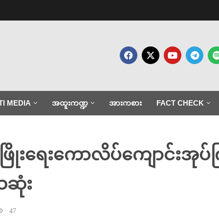
TI MEDIA
အထူးကဏ္ဍ
အားကစား
FACT CHECK
ွံ့ဖြိုးရေးကောလိပ်ကျောင်းအုပ်ကြ
ဆုံး
47