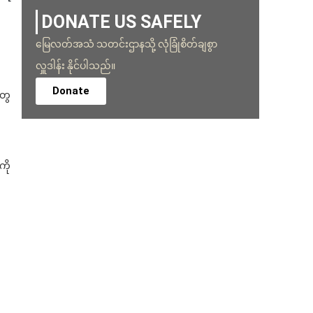
DONATE US SAFELY
မြေလတ်အသံ သတင်းဌာနသို့ လုံခြုံစိတ်ချစွာ
လှူဒါန်း နိုင်ပါသည်။
Donate
တွေ
ကို