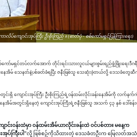
ီကောလိပ်ကျောင်းအုပ်ကြီး ဦးစိုးကြည် ။ (ဓာတ်ပုံ - စစ်ကော်မရှင်ပြန်ကြားရေး)
 စစ်ကော်မရှင်တပ်လက်အောက် တိုင်းရင်းသားလူငယ်များစွမ်းရည်ဖွံ့ဖြိုးရေးဒီဂရ
ခန်းနေအိမ် သေနတ်နဲ့ပစ်ခတ်ခံရပြီး ဇနီးဖြစ်သူ သေဆုံးခဲ့တယ်လို့ ဒေသခံတွေဆ
ွင်းရှိ ကျောင်းအုပ်ကြီး ဦးစိုးကြည်ရဲ့ဝန်ထမ်းလိုင်းခန်းနေအိမ်ကို လက်နက်ကိ
အိမ်အတွင်းရှိနေတဲ့ ကျောင်းအုပ်ကြီးရဲ့ဇနီးဖြစ်သူ အသက် ၄၃ နှစ် ဒေါ်စန်းစ
ာင်းဝန်းထဲမှာ ဝန်ထမ်းအိမ်ယာလိုင်းခန်းထဲ ဝင်ပစ်တာ။ မနေ့က
အုပ်ကြီးပါ”
လို့ ဖြစ်စဥ်ကိုသိထားတဲ့ ဒေသခံတဦးက မြေလတ်အသံ