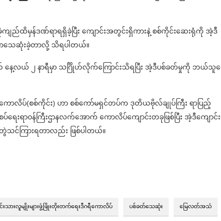
ံကျည်ထိမှန်ဒဏ်ရာရရှိခဲ့ပြီး ကျောင်းအတွင်းရှိကားနဲ့ စစ်ကိုင်းဆေးရုံကို အဲ့ဒီ
မှာသေဆုံးခဲ့တာလို့ သိရပါတယ်။
် နေ့လယ် ၂ နာရီမှာ သ​င်္ဂြိုဟ်လိုက်ကြောင်းသိရပြီး အဲ့ဒီပစ်ခတ်မှုကို ဘယ်သူ
ဂရီကောလိပ်(စစ်ကိုင်း) ဟာ စစ်ကော်မရှင်တပ်က ဒုတိယဗိုလ်ချုပ်ကြီး ရာပြည့်
စပ်ရေးရာဝန်ကြီးဌာနလက်အောက် ကောလိပ်ကျောင်းတခုဖြစ်ပြီး အဲ့ဒီကျောင်း
းတွဲသင်ကြားရတာလည်း ဖြစ်ပါတယ်။
ရင်းသားလူမျိုးများဖွံ့ဖြိုးတိုးတက်ရေးဒီဂရီကောလိပ်
ပစ်ခတ်သေဆုံး
မြေလတ်အသံ