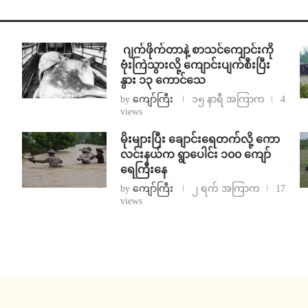
⁨⁩ ⁨ဂျက်ဖိုက်တာနဲ့ စာသင်ကျောင်းကို
ဗုံးကြဲသွားလို့ ကျောင်းပျက်စီးပြီး
နွား ၁၃ ကောင်သေ
by
ကျော်ကြီး
၁၅ နာရီ အကြာက
4
views
⁨မိုးများပြီး ချောင်းရေတက်လို့ ကော
လင်းနယ်က ရွာပေါင်း ၁၀၀ ကျော်
ရေကြီးနေ
by
ကျော်ကြီး
၂ ရက် အကြာက
17
views