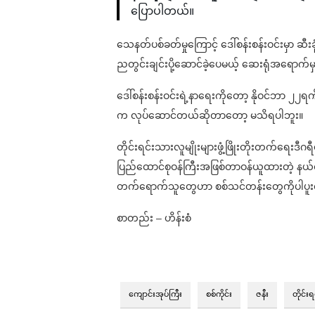
ပြောပါတယ်။
သေနတ်ပစ်ခတ်မှုကြောင့် ဒေါ်စန်းစန်းဝင်းမှာ ဆီးခု
ညတွင်းချင်းပို့ဆောင်ခဲ့ပေမယ့် ဆေးရုံအရောက်
ဒေါ်စန်းစန်းဝင်းရဲ့နာရေးကိုတော့ နိုဝင်ဘာ ၂၂ရက
က လုပ်ဆောင်တယ်ဆိုတာတော့ မသိရပါဘူး။
တိုင်းရင်းသားလူမျိုးများဖွံ့ဖြိုးတိုးတက်ရေးဒီ
ပြည်ထောင်စုဝန်ကြီးအဖြစ်တာဝန်ယူထားတဲ့ နယ်
တက်ရောက်သူတွေဟာ စစ်သင်တန်းတွေကိုပါပူ
စာတည်း – ဟိန်းစံ
ကျောင်းအုပ်ကြီး
စစ်ကိုင်း
ဇနီး
တိုင်း