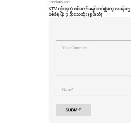
previous post
⁨KTV ဝင်နေတဲ့ စစ်ကော်မရှင်တပ်ဖွဲ့တွေ အခန်းတ
ပစ်ခံရပြီး ၇ ဦးသေဆုံး (ရုပ်/သံ)