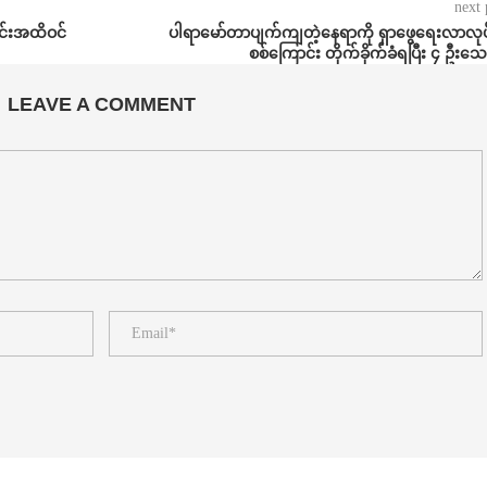
next 
ွင်းအထိဝင်
ပါရာမော်တာပျက်ကျတဲ့နေရာကို ရှာဖွေရေးလာလုပ
စစ်ကြောင်း တိုက်ခိုက်ခံရပြီး ၄ ဦးသေ
LEAVE A COMMENT