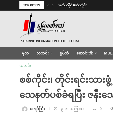
TOP POSTS
⁨ ⁨“မက်ပလိုင် မက်ပလိုင်”
MYAELATT ATHAN
SHARING INFORMATION TO THE LOCAL
မူလ
သတင်း
ရုပ်သံ
ဆောင်းပါး
MUL
သတင်း
စစ်ကိုင်း၊ တိုင်းရင်းသားဖ
သေနတ်ပစ်ခံရပြီး ဇနီးသေ
ကျော်ကြီး
၉ လ အကြာက
0