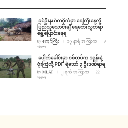
⁩ ⁨ခင်ဦးနယ်တဝိုက်မှာ ရေကြီးနေလို့
ပြည်သူသောင်းချီ ရေဘေးလွတ်ရာ
ရွှေ့ပြောင်းနေရ
by
ကျော်ကြီး
၁၇ နာရီ အကြာက
9
views
⁩ ⁨ပေါက်ခေါင်းမှာ စစ်တပ်က ဒရုန်းနဲ့
ဗုံးကြဲလို့ PDF ရဲဘော် ၃ ဦးဒဏ်ရာရ
by
MLAT
၂ ရက် အကြာက
22
views