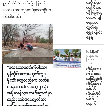
တဝိုက်မှာ
နဲ့ စုပြီးအိပ်ခဲ့ရတယ်လို့ မြေလတ်
ရေကြီးနေ
ဒေသပြောက်ကျားတပ်ဖွဲ့ဝင်တဦးက
လို့ ပြည်သူ
ပြောပါတယ်။
သောင်းချီ
ရေဘေး
လွတ်ရာ
ရွှေ့ပြောင်း
နေရ
by
MLAT
၁ ရက် အ
ကြာက
6
views
“လေတော်တော်ကိုပါတာ၊
ကိုရီးယား
က ၈၈၈၈
မုန်တိုင်းတော့မဟုတ်ဘူး။
အကြိုပွဲကို
မိုးသီးတွေလည်းကျတယ်။
ကိုရီးယား
စခန်းက တဲကတော့ ၂ လုံး
အမတ်
အမိုးလန်သွားတယ်။ရွာထဲမှာ
ကိုယ်တိုင်
တက်
လည်း သစ်ပင်တွေလဲတာ
ရောက်
အမိုးတွေလန်တာတော့ရှိပေ