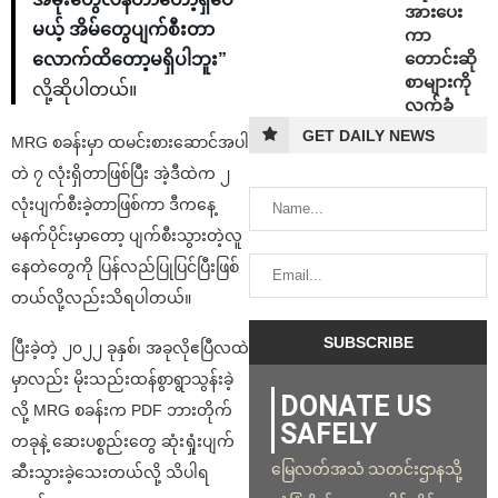
အားပေး
မယ့် အိမ်တွေပျက်စီးတာ
ကာ
တောင်းဆို
လောက်ထိတော့မရှိပါဘူး”
စာများကို
လို့ဆိုပါတယ်။
လက်ခံ
GET DAILY NEWS
MRG စခန်းမှာ ထမင်းစားဆောင်အပါ
တဲ ၇ လုံးရှိတာဖြစ်ပြီး အဲ့ဒီထဲက ၂
လုံးပျက်စီးခဲ့တာဖြစ်ကာ ဒီကနေ့
မနက်ပိုင်းမှာတော့ ပျက်စီးသွားတဲ့လူ
နေတဲတွေကို ပြန်လည်ပြုပြင်ပြီးဖြစ်
တယ်လို့လည်းသိရပါတယ်။
ပြီးခဲ့တဲ့ ၂၀၂၂ ခုနှစ်၊ အခုလိုဧပြီလထဲ
မှာလည်း မိုးသည်းထန်စွာရွာသွန်းခဲ့
DONATE US
လို့ MRG စခန်းက PDF ဘားတိုက်
SAFELY
တခုနဲ့ ဆေးပစ္စည်းတွေ ဆုံးရှုံးပျက်
မြေလတ်အသံ သတင်းဌာနသို့
ဆီးသွားခဲ့သေးတယ်လို့ သိပါရ