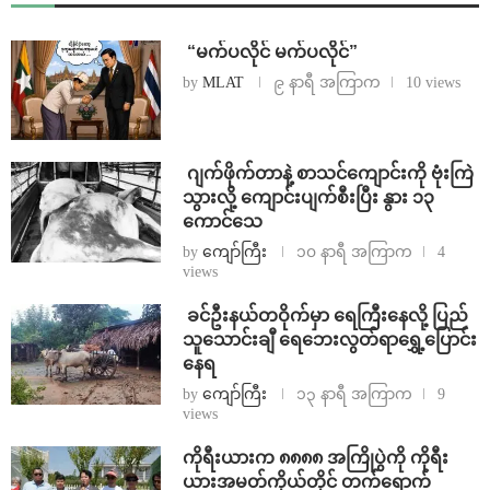
⁨ ⁨“မက်ပလိုင် မက်ပလိုင်”
by
MLAT
၉ နာရီ အကြာက
10 views
⁨⁩ ⁨ဂျက်ဖိုက်တာနဲ့ စာသင်ကျောင်းကို ဗုံးကြဲ
သွားလို့ ကျောင်းပျက်စီးပြီး နွား ၁၃
ကောင်သေ
by
ကျော်ကြီး
၁၀ နာရီ အကြာက
4
views
⁩ ⁨ခင်ဦးနယ်တဝိုက်မှာ ရေကြီးနေလို့ ပြည်
သူသောင်းချီ ရေဘေးလွတ်ရာရွှေ့ပြောင်း
နေရ
by
ကျော်ကြီး
၁၃ နာရီ အကြာက
9
views
ကိုရီးယားက ၈၈၈၈ အကြိုပွဲကို ကိုရီး
ယားအမတ်ကိုယ်တိုင် တက်ရောက်