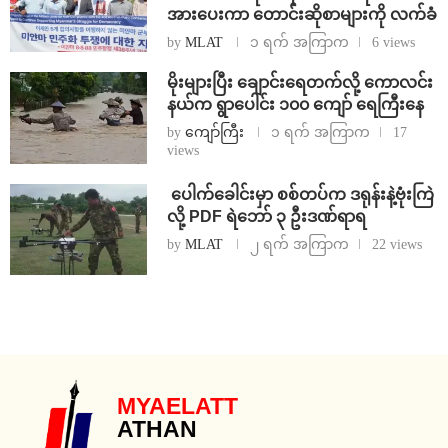
အားပေးကာ တောင်းဆိုစာများကို လက်ခံ
by
MLAT
၁ ရက် အကြာက
6 views
⁨မိုးများပြီး ချောင်းရေတက်လို့ ကောလင်း
နယ်က ရွာပေါင်း ၁၀၀ ကျော် ရေကြီးနေ
by
ကျော်ကြီး
၁ ရက် အကြာက
17
views
⁩ ⁨ပေါက်ခေါင်းမှာ စစ်တပ်က ဒရုန်းနဲ့ဗုံးကြဲ
လို့ PDF ရဲဘော် ၃ ဦးဒဏ်ရာရ
by
MLAT
၂ ရက် အကြာက
22 views
MYAELATT
ATHAN