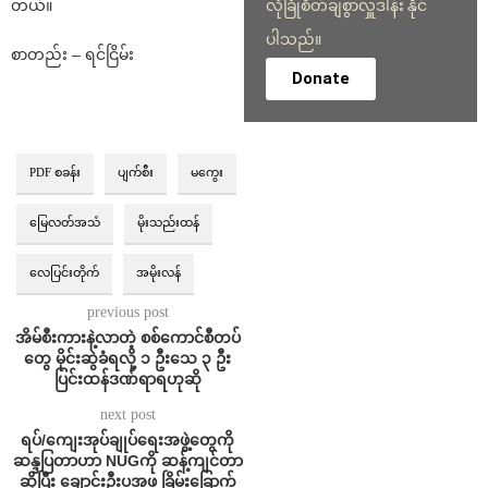
လုံခြုံစိတ်ချစွာလှူဒါန်း နိုင်
တယ်။
ပါသည်။
စာတည်း – ရင်ငြိမ်း
Donate
PDF စခန်း
ပျက်စီး
မကွေး
မြေလတ်အသံ
မိုးသည်းထန်
လေပြင်းတိုက်
အမိုးလန်
previous post
အိမ်စီးကားနဲ့လာတဲ့ စစ်ကောင်စီတပ်
တွေ မိုင်းဆွဲခံရလို့ ၁ ဦးသေ ၃ ဦး
ပြင်းထန်ဒဏ်ရာရဟုဆို
next post
ရပ်/ကျေးအုပ်ချုပ်ရေးအဖွဲ့တွေကို
ဆန္ဒပြတာဟာ NUGကို ဆန့်ကျင်တာ
ဆိုပြီး ချောင်းဦးပအဖ ခြိမ်းခြောက်