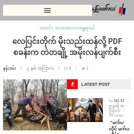
သတင်း
,
သဘာဝဘေးအန္တရာယ်
လေပြင်းတိုက် မိုးသည်းထန်လို့ PDF
စခန်းက တဲတချို့ အမိုးလန်ပျက်စီး
နန်းခမ်း
၃ နှစ် အကြာက
0
1
LATEST POST
by
MLAT
၉ နာရီ အ
ကြာက
10 views
⁨ ⁨“မက်ပ
လိုင် မက်ပ