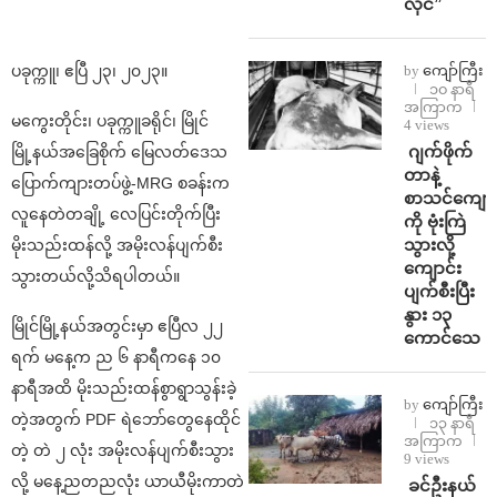
လိုင်”
by
ကျော်ကြီး
ပခုက္ကူ၊ ဧပြီ ၂၃၊ ၂၀၂၃။
၁၀ နာရီ
အကြာက
မကွေးတိုင်း‌‌၊ ပခုက္ကူခရိုင်၊ မြိုင်
4 views
⁨⁩ ⁨ဂျက်ဖိုက်
မြို့နယ်အခြေစိုက် မြေလတ်ဒေသ
တာနဲ့
ပြောက်ကျားတပ်ဖွဲ့-MRG စခန်းက
စာသင်ကျောင
လူနေတဲတချို့ လေပြင်းတိုက်ပြီး
ကို ဗုံးကြဲ
သွားလို့
မိုးသည်းထန်လို့ အမိုးလန်ပျက်စီး
ကျောင်း
သွားတယ်လို့သိရပါတယ်။
ပျက်စီးပြီး
နွား ၁၃
မြိုင်မြို့နယ်အတွင်းမှာ ဧပြီလ ၂၂
ကောင်သေ
ရက် မနေ့က ည ၆ နာရီကနေ ၁၀
နာရီအထိ မိုးသည်းထန်စွာရွာသွန်းခဲ့
by
ကျော်ကြီး
တဲ့အတွက် PDF ရဲဘော်တွေနေထိုင်
၁၃ နာရီ
အကြာက
တဲ့ တဲ ၂ လုံး အမိုးလန်ပျက်စီးသွား
9 views
လို့ မနေ့ညတညလုံး ယာယီမိုးကာတဲ
⁩ ⁨ခင်ဦးနယ်