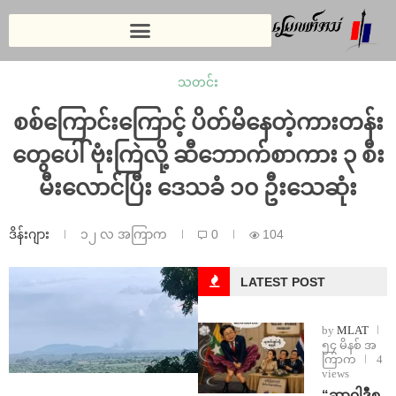
သတင်း
စစ်ကြောင်းကြောင့် ပိတ်မိနေတဲ့ကားတန်း
တွေပေါ် ဗုံးကြဲလို့ ဆီဘောက်စာကား ၃ စီး
မီးလောင်ပြီး ဒေသခံ ၁၀ ဦးသေဆုံး
ဒိန်းဂျား
၁၂ လ အကြာက
0
104
LATEST POST
by
MLAT
၅၄ မိနစ် အ
ကြာက
4
views
“ဆာဝါဒီစ