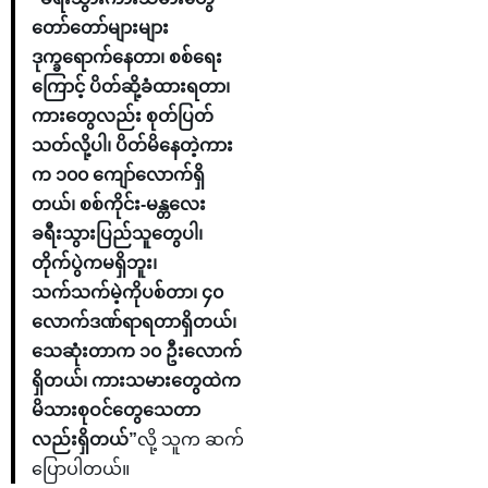
တော်တော်များများ
ဒုက္ခရောက်နေတာ၊ စစ်ရေး
ကြောင့် ပိတ်ဆို့ခံထားရတာ၊
ကားတွေလည်း စုတ်ပြတ်
သတ်လို့ပါ၊ ပိတ်မိနေတဲ့ကား
က ၁၀၀ ကျော်လောက်ရှိ
တယ်၊ စစ်ကိုင်း-မန္တလေး
ခရီးသွားပြည်သူတွေပါ၊
တိုက်ပွဲကမရှိဘူး၊
သက်သက်မဲ့ကိုပစ်တာ၊ ၄၀
လောက်ဒဏ်ရာရတာရှိတယ်၊
သေဆုံးတာက ၁၀ ဦးလောက်
ရှိတယ်၊ ကားသမားတွေထဲက
မိသားစုဝင်တွေသေတာ
လည်းရှိတယ်”
လို့ သူက ဆက်
ပြောပါတယ်။