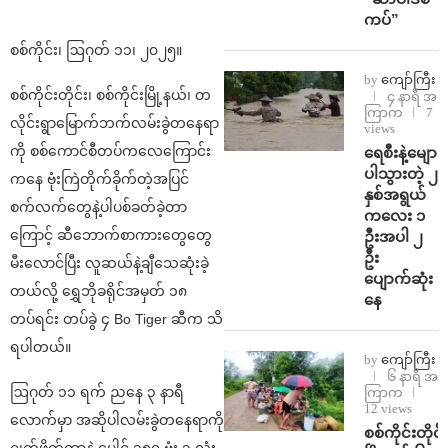
ကပ်”
စစ်ကိုင်း၊ ဩဂုတ် ၁၁၊ ၂၀၂၅။
by
ကျော်ကြီး
စစ်ကိုင်းတိုင်း၊ စစ်ကိုင်းမြို့နယ်၊ တ
၄ နာရီ အ
ကြာက
7
လိုင်းရွာမြောက်ဘက်လမ်းခွဲတနေရာ
views
ကို စစ်ကောင်စီတပ်ကလေကြောင်း
ရေစီးနဲ့မျော
ပါသွားတဲ့ ၂
ကနေ ဗုံးကြဲတိုက်ခိုက်တဲ့အပြင်
နှစ်အရွယ်
စက်လက်တွေနဲ့ပါပစ်ခတ်ခဲ့တာ
ကလေး ၁
ကြောင့် ဆီဘောက်စာကားတွေတွေ
ဦးအပါ ၂
ဦး
မီးလောင်ပြီး လူဆယ်နဲ့ချီသေဆုံးခဲ့
ပျောက်ဆုံး
တယ်လို့ ရွှေဘိုခရိုင်အမှတ် ၁၈
နေ
တပ်ရင်း တပ်ခွဲ ၄ Bo Tiger ဆီက သိ
ရပါတယ်။
by
ကျော်ကြီး
၆ နာရီ အ
ဩဂုတ် ၁၁ ရက် ညနေ ၃ နာရီ
ကြာက
12 views
လောက်မှာ အဆိုပါလမ်းခွဲတနေရာကို
စစ်ကိုင်းတိုင်း