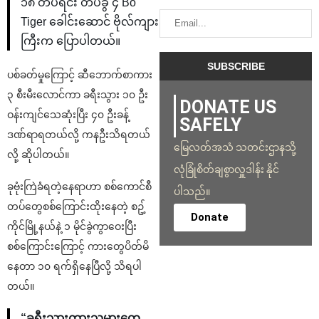
၁၈ တပ်ရင်း တပ်ခွဲ ၄ Bo
Tiger ခေါင်းဆောင် ဗိုလ်ကျား
ကြီးက ပြောပါတယ်။
ပစ်ခတ်မှုကြောင့် ဆီဘောက်စာကား
၃ စီးမီးလောင်ကာ ခရီးသွား ၁၀ ဦး
DONATE US
ဝန်းကျင်သေဆုံးပြီး ၄၀ ဦးခန့်
SAFELY
ဒဏ်ရာရတယ်လို့ ကနဦးသိရတယ်
မြေလတ်အသံ သတင်းဌာနသို့
လို့ ဆိုပါတယ်။
လုံခြုံစိတ်ချစွာလှူဒါန်း နိုင်
ခုဗုံးကြဲခံရတဲ့နေရာဟာ စစ်ကောင်စီ
ပါသည်။
တပ်တွေစစ်ကြောင်းထိုးနေတဲ့ စဥ့်
Donate
ကိုင်မြို့နယ်နဲ့ ၁ မိုင်ခွဲကွာဝေးပြီး
စစ်ကြောင်းကြောင့် ကားတွေပိတ်မိ
နေတာ ၁၀ ရက်ရှိနေပြီလို့ သိရပါ
တယ်။
“ခရီးသွားကားသမားတွေ