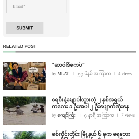
RELATED POST
“ဆာဝါဒီစကပ်”
by
MLAT
၅၄ မိနစ် အကြာက
4 views
ရေစီးနဲ့မျောပါသွားတဲ့ ၂ နှစ်အရွယ်
ကလေး ၁ ဦးအပါ ၂ ဦးပျောက်ဆုံးနေ
by
ကျော်ကြီး
၄ နာရီ အကြာက
7 views
စစ်ကိုင်းတိုင်း မြို့နယ် ၆ ခုက ရေဘေး