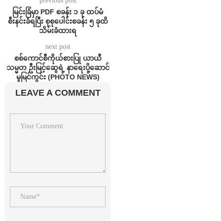
previous post
မြင်းခြံမှာ PDF စခန်း ၁ ခု ထပ်မံ
စီးနင်းခံရပြီး စုစုပေါင်းစခန်း ၅ ခုထိ
သိမ်းခံထားရ
next post
စစ်ကောင်စီကိုယ်စားပြု ယာယီ
သမ္မတ ဦးမြင့်ဆွေရဲ့ နာရေးပို့ဆောင်
မှုမြင်ကွင်း (PHOTO NEWS)
LEAVE A COMMENT