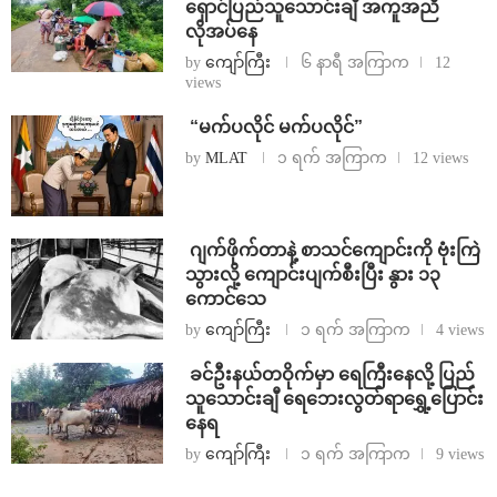
ရှောင်ပြည်သူသောင်းချီ အကူအညီ
လိုအပ်နေ
by
ကျော်ကြီး
၆ နာရီ အကြာက
12
views
⁨ ⁨“မက်ပလိုင် မက်ပလိုင်”
by
MLAT
၁ ရက် အကြာက
12 views
⁨⁩ ⁨ဂျက်ဖိုက်တာနဲ့ စာသင်ကျောင်းကို ဗုံးကြဲ
သွားလို့ ကျောင်းပျက်စီးပြီး နွား ၁၃
ကောင်သေ
by
ကျော်ကြီး
၁ ရက် အကြာက
4 views
⁩ ⁨ခင်ဦးနယ်တဝိုက်မှာ ရေကြီးနေလို့ ပြည်
သူသောင်းချီ ရေဘေးလွတ်ရာရွှေ့ပြောင်း
နေရ
by
ကျော်ကြီး
၁ ရက် အကြာက
9 views