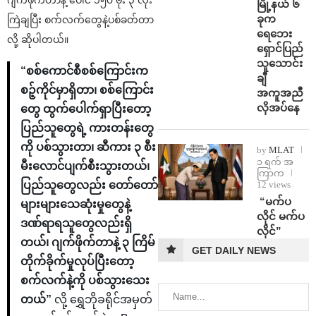
ဂျက်ဖိုက်တာနဲ့ ပေါင် ၁၅၀ ဗုံး ၃ လုံး
မြို့နယ် ၆
ခုက
ကြဲချပြီး စက်လက်တွေနဲ့ပစ်ခတ်တာ
ရေဘေး
လို့ ဆိုပါတယ်။
ရှောင်ပြည်
သူသောင်း
“စစ်ကောင်စီစစ်ကြောင်းက
ချီ
စဉ့်ကိုင်မှာရှိတာ၊ စစ်ကြောင်း
အကူအညီ
လိုအပ်နေ
တွေ ထွက်ပေါက်ရှာပြီးတော့
ပြည်သူတွေရဲ့ ကားတန်းတွေ
ကို ပစ်သွားတာ၊ ဆီကား ၃ စီး
by
MLAT
၁ ရက် အ
မီးလောင်ပျက်စီးသွားတယ်၊
ကြာက
12 views
ပြည်သူတွေလည်း တော်တော်
⁨ ⁨“မက်ပ
များများသေဆုံးမှုတွေနဲ့
လိုင် မက်ပ
ဒဏ်ရာရသူတွေလည်းရှိ
လိုင်”
တယ်၊ ဂျက်ဖိုက်တာနဲ့ ၃ ကြိမ်
GET DAILY NEWS
တိုက်ခိုက်မှုလုပ်ပြီးတော့
စက်လက်နဲ့ကို ပစ်သွားသေး
တယ်”
လို့ ရွှေဘိုခရိုင်အမှတ်