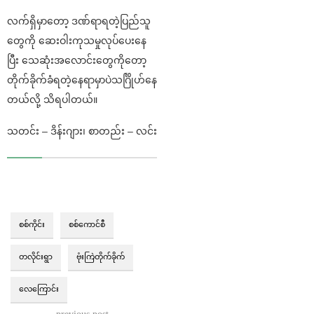
လက်ရှိမှာတော့ ဒဏ်ရာရတဲ့ပြည်သူ
တွေကို ဆေးဝါးကုသမှုလုပ်ပေးနေ
ပြီး သေဆုံးအလောင်းတွေကိုတော့
တိုက်ခိုက်ခံရတဲ့နေရာမှာပဲသင်္ဂြိုဟ်နေ
တယ်လို့ သိရပါတယ်။
သတင်း – ဒိန်းဂျား၊ စာတည်း – လင်း
စစ်ကိုင်း
စစ်ကောင်စီ
တလိုင်းရွာ
ဗုံးကြဲတိုက်ခိုက်
လေကြောင်း