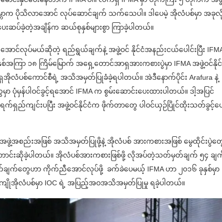
ို ကမ္ဘာက ပိုသိလာအောင် လုပ်ဆောင်ချက် သက်သေပါ။ ဒါပေမဲ့ အိုလံပစ်မှာ အခုလိ
၊ ပေးဆပ်ခဲ့တဲ့အချိန်က ဆယ်စုနှစ်များစွာ ကြာခဲ့ပါတယ်။
င်လုပ်မယ်ဆိုတဲ့ ရည်ရွယ်ချက်နဲ့ အဖွဲ့ဝင် နိုင်ငံအနည်းငယ်ပေါင်းပြီး IFM
 နှစ်အကြာ ၁၈ ကြိမ်မြောက် အရှေ့တောင်အာရှအားကစားပွဲမှာ IFMA အဖွဲ့ဝင်နိုင်
အာရှအိုလံပစ်ကောင်စီရဲ့ အသိအမှတ်ပြုခံခဲ့ရပါတယ်။ အဲဒီနောက်ပိုင်း Arafura နဲ့
မှာ ပုံမှန်ပါဝင်ခွင့်ရအောင် IFMA က စွမ်းဆောင်းပေးထားပါတယ်။ ဒါ့အပြင်
ပုံစံ ရက်ရှည်ကျင်းပပြီး အဖွဲ့ဝင်နိုင်ငံက ဖိုက်တာတွေ ပါဝင်ယှဉ်ပြိုင်ထိုးသတ်ခွင့်ပ
ဖွဲ့အစည်းအဖြစ် အသိအမှတ်ပြုဖို့နဲ့ အိုလံပစ် အားကစားအဖြစ် မွေထိုင်းပွဲတွ
တောင်းဆိုခဲ့ပါတယ်။ အိုလံပစ်အားကစားဖြစ်ဖို့ လိုအပ်တဲ့သတ်မှတ်ချက် ၅၄ ချက
်မှတ်ချက်တွေဟာ ကိုက်ညီအောင်လုပ်ဖို့ ခက်ခဲပေမယ့် IFMA ဟာ ၂၀၁၆ ခုနှစ်မှာ
ုကျိုအိုလံပစ်မှာ IOC ရဲ့ အပြည့်အဝအသိအမှတ်ပြုမှု ရခဲ့ပါတယ်။