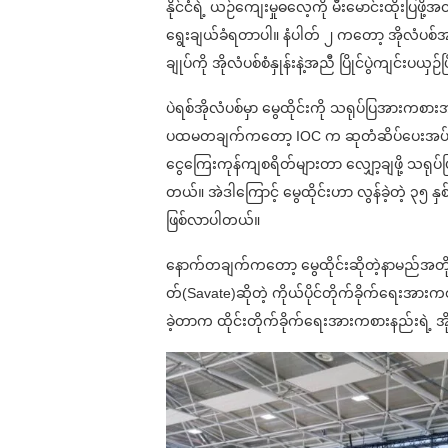
နိုင်ငံရဲ့ ယဉ်ကျေးမှုဓလေ့ကို မီးမောင်းထိုးပြဖို
ရွေးချယ်ခံရတာပါ။ နံပါတ် ၂ ကတော့ အိုလံပစ်
ချုပ်ကို အိုလံပစ်စံနှုန်းနဲ့အညီ ပြိုင်ပွဲကျင်းပယှဉ
ပဲရစ်အိုလံပစ်မှာ မွေထိုင်းကို သရုပ်ပြအားကစာ
ပထမတချက်ကတော့ IOC က ဆုတံဆိပ်ပေးအပ်ခြင်း
ငွေကြေးကုန်ကျစရိတ်များတာ လျှော့ချဖို့ သရုပ်
တယ်။ အဲဒါကြောင့် မွေထိုင်းဟာ လွန်ခဲ့တဲ့ ၃၅ န
ဖြစ်လာပါတယ်။
နောက်တချက်ကတော့ မွေထိုင်းဆိုတဲ့နာမည်အတိုင်း 
တ်(Savate)ဆိုတဲ့ ကိုယ်ပိုင်တိုက်ခိုက်ရေးအားကစားရှ
ခဲ့တာက ထိုင်းတိုက်ခိုက်ရေးအားကစားနည်းရဲ့