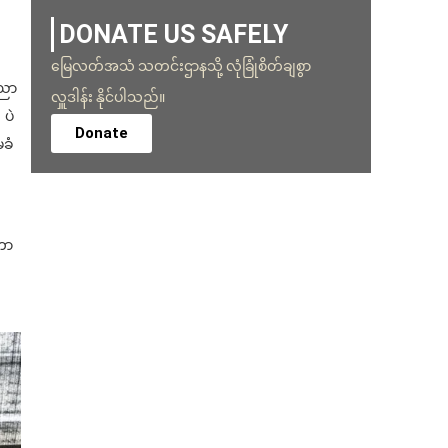
DONATE US SAFELY
မြေလတ်အသံ သတင်းဌာနသို့ လုံခြုံစိတ်ချစွာ
ေညာ
လှူဒါန်း နိုင်ပါသည်။
 ပဲ
Donate
မခံ
တာ