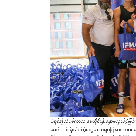
ပဲရစ်အိုလံပစ်ကာလ မွေထိုင်းနှီးနှောဖလှယ်ပွဲမြင
ခေတ်သစ်အိုလံပစ်ပွဲတွေမှာ သရုပ်ပြအားကစားအဖ