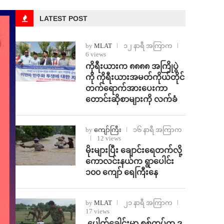
LATEST POST
by
MLAT
၁၂ နာရီ အကြာက
6 views
ကိုရီးယားက ၈၈၈၈ အကြိုပွဲ
ကို ကိုရီးယားအမတ်ကိုယ်တိုင်
တက်ရောက်အားပေးကာ
တောင်းဆိုစာများကို လက်ခံ
by
ကျော်ကြီး
၁၆ နာရီ အကြာက
12 views
⁨မိုးများပြီး ချောင်းရေတက်လို့
ကောလင်းနယ်က ရွာပေါင်း
၁၀၀ ကျော် ရေကြီးနေ
by
MLAT
၂၁ နာရီ အကြာက
17 views
⁩ ⁨ပေါက်ခေါင်းမှာ စစ်တပ်က ဒ