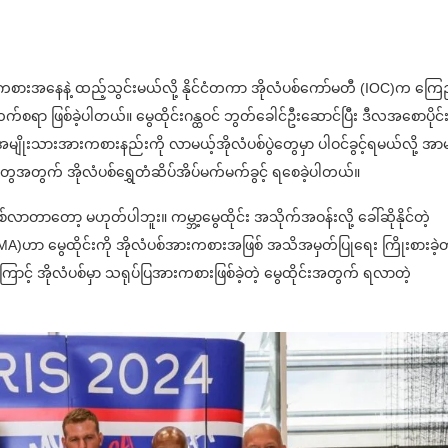
အားကစားအနေနဲ့ ထည့်သွင်းမယ်လို့ နိုင်ငံတကာ အိုလံပစ်ကော်မတီ (IOC)က ကြ
်စရာ ဖြစ်ခဲ့ပါတယ်။ မွေထိုင်းဂန္ထဝင် ဘွတ်ခေါင်ဦးဆောင်ပြီး ဒီလအစောပိုင်း
ရဲ့ အမျိုးသားအားကစားနည်းကို လာမယ့်အိုလံပစ်ပွဲတွေမှာ ပါဝင်ခွင့်ရမယ်လို့ အာ
ေအတွက် အိုလံပစ်ရွှေတံဆိပ်အိပ်မက်မက်ခွင့် ရစေခဲ့ပါတယ်။
ြစ်လာတာတော့ မဟုတ်ပါဘူး။ ကမ္ဘာ့မွေထိုင်း အသိုက်အဝန်းလို့ ခေါ်ဆိုနိုင်တဲ့
 (IFMA)ဟာ မွေထိုင်းကို အိုလံပစ်အားကစားအဖြစ် အသိအမှတ်ပြုရေး ကြိုးစားခဲ့
ကြောင့် အိုလံပစ်မှာ သရုပ်ပြအားကစားဖြစ်ခဲ့တဲ့ မွေထိုင်းအတွက် ရလာတဲ့