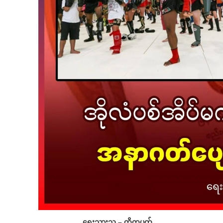
ရေးသားသူ – ထို့တပတ်