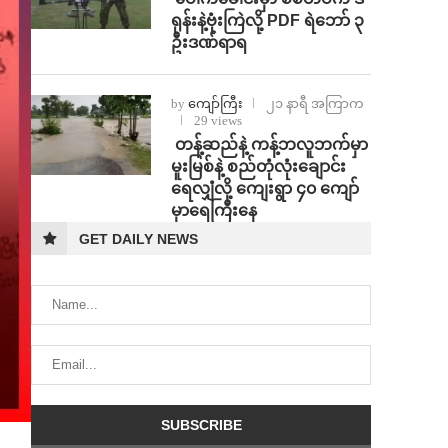
ရုန်းနဲ့ဗုံးကြဲလို့ PDF ရဲဘော် ၃
ဦးဒဏ်ရာရ
by
ကျော်ကြီး
၂၁ နာရီ အကြာက
29 views
⁩ ⁨တန့်ဆည်နဲ့ ကန့်ဘလူဘက်မှာ
မူးမြစ်နဲ့ စည်တုံလုံးချောင်း
ရေလျှံလို့ ကျေးရွာ ၄၀ ကျော်
မှာရေကြီးနေ
GET DAILY NEWS