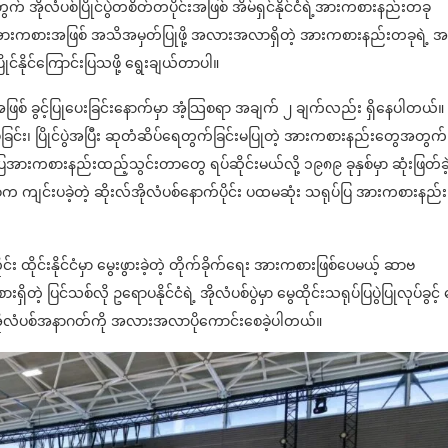
့အတွက် အိုလံပစ်ပြိုင်ပွဲတစိတ်တပိုင်းအဖြစ် အိမ်ရှင်နိုင်ငံရဲ့အားကစားနည်းတခု
အားကစားအဖြစ် အသိအမှတ်ပြုဖို့ အလားအလာရှိတဲ့ အားကစားနည်းတခုရဲ့ အဖွ
်ပြိုင်နိုင်ကြောင်းပြသဖို့ ရွေးချယ်တာပါ။
းအဖြစ် ခွင့်ပြုပေးခြင်းနောက်မှာ အံ့သြစရာ အချက် ၂ ချက်လည်း ရှိနေပါတယ်။
၊ ပြိုင်ပွဲအပြီး ဆုတံဆိပ်ရေတွက်ခြင်းမပြုတဲ့ အားကစားနည်းတွေအတွက်
ပြအားကစားနည်းထည့်သွင်းတာတွေ ရပ်ဆိုင်းမယ်လို့ ၁၉၈၉ ခုနှစ်မှာ ဆုံးဖြတ်ခဲ
ှစ်က ကျင်းပခဲ့တဲ့ ဆိုးလ်အိုလံပစ်နောက်ပိုင်း ပထမဆုံး သရုပ်ပြ အားကစားနည်း
ထိုင်းနိုင်ငံမှာ မွေးဖွားခဲ့တဲ့ တိုက်ခိုက်ရေး အားကစားဖြစ်ပေမယ့် ဆာဗ
ိတဲ့ ပြင်သစ်လို ဥရောပနိုင်ငံရဲ့ အိုလံပစ်ပွဲမှာ မွေထိုင်းသရုပ်ပြပွဲပြုလုပ်ခွင့်
 အိုလံပစ်အနာဂတ်ကို အလားအလာပိုကောင်းစေခဲ့ပါတယ်။