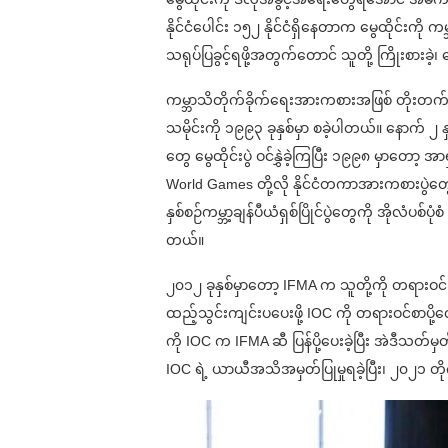
နိုင်ငံပေါင်း ၁၅၂ နိုင်ငံရှိနေတာက မွေထိုင်းက
သရုပ်ပြခွင့်ရဖို့အတွက်တောင် သူတို့ ကြိုးစားခဲ့
ကမ္ဘာသိတိုက်ခိုက်ရေးအားကစားအဖြစ် တိုးတက်အော
သမိုင်းကို ၁၉၉၃ ခုနှစ်မှာ စခဲ့ပါတယ်။ နောက် ၂
တွေ မွေထိုင်းပွဲ ဝင်နွှဲခဲ့ကြပြီး ၁၉၉၈ မှာတော့ 
World Games တို့လို နိုင်ငံတကာအားကစားပွဲတွေ
နှစ်စဉ်ကမ္ဘာ့ချန်ပီယံရှစ်ပြိုင်ပွဲတွေကို အိုလံပစ်
တယ်။
၂၀၁၂ ခုနှစ်မှာတော့ IFMA က သူတို့ကို တရားဝင်အ
ထည့်သွင်းကျင်းပပေးဖို့ IOC ကို တရားဝင်စာပို့
ကို IOC က IFMA ဆီ ပြန်ပို့ပေးခဲ့ပြီး အဲဒီသတ
IOC ရဲ့ ယာယီအသိအမှတ်ပြုမှုရခဲ့ပြီး၊ ၂၀၂၁ တိ