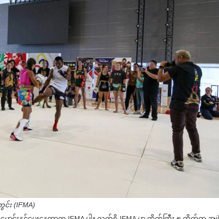
်ကွင်း (IFMA)
မောင်းနှင်ပေးနေတာက IFMA ပါ။ လက်ရှိ IFMA မှာ တိုက်ကြီး ၅ တိုက်က အဖွဲ့