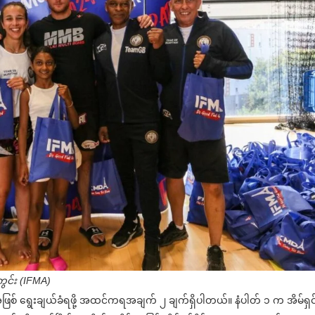
်ကွင်း (IFMA)
ြစ် ရွေးချယ်ခံရဖို့ အထင်ကရအချက် ၂ ချက်ရှိပါတယ်။ နံပါတ် ၁ က အိမ်ရှင