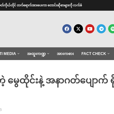
အမတ်ကိုယ်တိုင် တက်ရောက်အားပေးကာ တောင်းဆိုစာများကို လက်ခံ
TI MEDIA
အထူးကဏ္ဍ
အားကစား
FACT CHECK
့ မွေထိုင်းနဲ့ အနာဂတ်ပျောက်
3