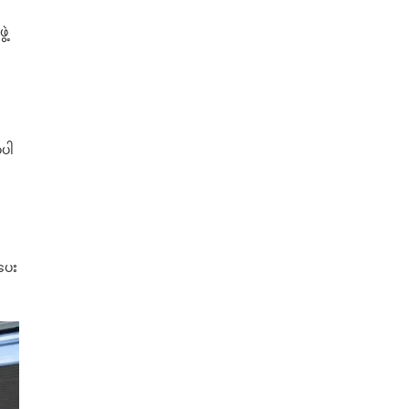
ဲ့
့ပါ
 ပေး