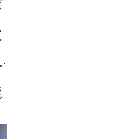
ု
A
ငံ
ေးပါ
ေ
်