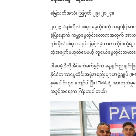
မြေလတ်အသံ၊ သြဂုတ် ၂၉၊ ၂၀၂၄။
၂၀၂၄ ပဲရစ်အိုလံပစ်မှာ မွေထိုင်းကို သရုပ်ပြ
ခဲ့ပြီးနောက် ကမ္ဘာ့မွေထိုင်းလောကအတွက် အားတက
ရစ်အိုလံပစ်မှာ သရုပ်ပြခွင့်ရခဲ့တာက ထိုင်းတို့
တဲ့အချက်မဟုတ်ပေမယ့် လူငယ်မွေထိုင်းသမားတွ
ဒါပေမဲ့ ဒီလိုအိပ်မက်မက်ခွင့်က နေ့ချင်းညချင်းဖ
နိုင်ငံတကာမွေထိုင်းအဖွဲ့အစည်းများအဖွဲ့ချုပ်
နှစ်ပေါင်း ၃၀ ကျော်ပါပြီ။ IFMA ရဲ့ အားထုတ်မှု
အခွင့်အရေးက ကြီးမားပါတယ်။