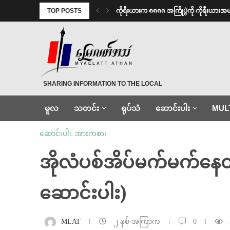
TOP POSTS
ကိုရီးယားက ၈၈၈၈ အကြိုပွဲကို ကိုရီးယား
MYAELATT ATHAN
SHARING INFORMATION TO THE LOCAL
မူလ
သတင်း
ရုပ်သံ
ဆောင်းပါး
MUL
ဆောင်းပါး
,
အားကစား
အိုလံပစ်အိပ်မက်မက်နေတဲ
ဆောင်းပါး)
MLAT
၂ နှစ် အကြာက
0