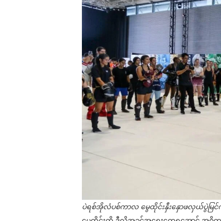
ပဲရစ်အိုလံပစ်ကာလ မွေထိုင်းနှီးနှောဖလှယ်ပွဲမြင
မွေထိုင်းကို ဒီလိုအခွင့်အရေးတွေရအောင် အဓိက