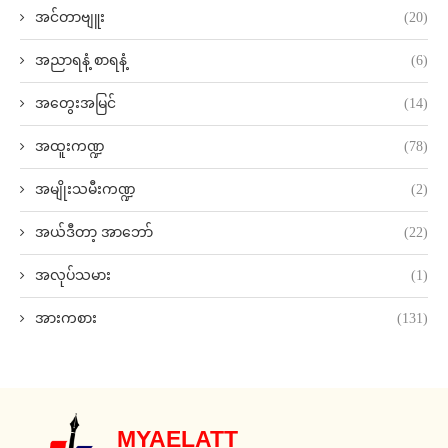
အင်တာဗျူး
(20)
အညာရနံ့ စာရနံ့
(6)
အတွေးအမြင်
(14)
အထူးကဏ္ဍ
(78)
အမျိုးသမီးကဏ္ဍ
(2)
အယ်ဒီတာ့ အာဘော်
(22)
အလုပ်သမား
(1)
အားကစား
(131)
MYAELATT