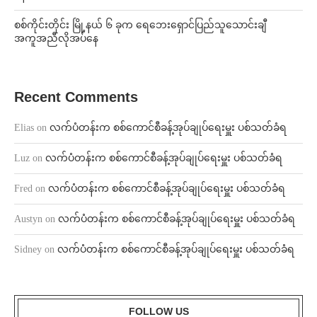
စစ်ကိုင်းတိုင်း မြို့နယ် ၆ ခုက ရေဘေးရှောင်ပြည်သူသောင်းချီ
အကူအညီလိုအပ်နေ
Recent Comments
Elias
on
လက်ပံတန်းက စစ်ကောင်စီခန့်အုပ်ချုပ်ရေးမှူး ပစ်သတ်ခံရ
Luz
on
လက်ပံတန်းက စစ်ကောင်စီခန့်အုပ်ချုပ်ရေးမှူး ပစ်သတ်ခံရ
Fred
on
လက်ပံတန်းက စစ်ကောင်စီခန့်အုပ်ချုပ်ရေးမှူး ပစ်သတ်ခံရ
Austyn
on
လက်ပံတန်းက စစ်ကောင်စီခန့်အုပ်ချုပ်ရေးမှူး ပစ်သတ်ခံရ
Sidney
on
လက်ပံတန်းက စစ်ကောင်စီခန့်အုပ်ချုပ်ရေးမှူး ပစ်သတ်ခံရ
FOLLOW US