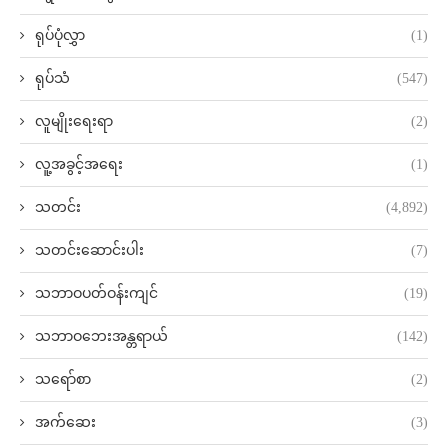
ရုပ်ပုံလွှာ
(1)
ရုပ်သံ
(547)
လူမျိုးရေးရာ
(2)
လူ့အခွင့်အရေး
(1)
သတင်း
(4,892)
သတင်းဆောင်းပါး
(7)
သဘာဝပတ်ဝန်းကျင်
(19)
သဘာဝဘေးအန္တရာယ်
(142)
သရော်စာ
(2)
အက်ဆေး
(3)