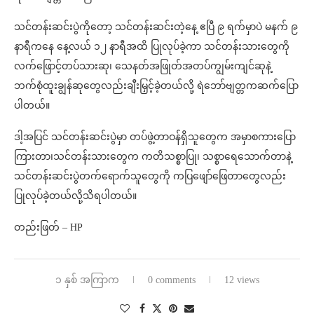
သင်တန်းဆင်းပွဲကိုတော့ သင်တန်းဆင်းတဲ့နေ့ ဧပြီ ၉ ရက်မှာပဲ မနက် ၉
နာရီကနေ နေ့လယ် ၁၂ နာရီအထိ ပြုလုပ်ခဲ့ကာ သင်တန်းသားတွေကို
လက်ဖြောင့်တပ်သားဆု၊ သေနတ်အဖြုတ်အတပ်ကျွမ်းကျင်ဆုနဲ့
ဘက်စုံထူးချွန်ဆုတွေလည်းချီးမြှင့်ခဲ့တယ်လို့ ရဲဘော်ဗျတ္တကဆက်ပြော
ပါတယ်။
ဒါ့အပြင် သင်တန်းဆင်းပွဲမှာ တပ်ဖွဲ့တာဝန်ရှိသူတွေက အမှာစကားပြော
ကြားတာ၊သင်တန်းသားတွေက ကတိသစ္စာပြု၊ သစ္စာရေသောက်တာနဲ့
သင်တန်းဆင်းပွဲတက်ရောက်သူတွေကို ကပြဖျော်ဖြေတာတွေလည်း
ပြုလုပ်ခဲ့တယ်လို့သိရပါတယ်။
တည်းဖြတ် – HP⁩
၁ နှစ် အကြာက
0 comments
12 views