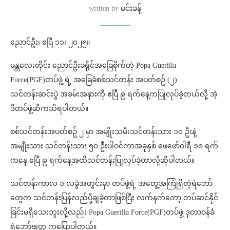
written by
မင်းခန့်
ညောင်ဦး၊ ဧပြီ ၁၁၊ ၂၀၂၅။
မန္တလေးတိုင်း ညောင်ဦးခရိုင်အခြေစိုက်တဲ့ Popa Guerilla
Force(PGF)တပ်ဖွဲ့ ရဲ့ အခြေခံစစ်သင်တန်း အပတ်စဉ် (၂)
သင်တန်းဆင်းပွဲ အခမ်းအနားကို ဧပြီ ၉ ရက်နေ့ကပြုလုပ်ခဲ့တယ်လို့ အဲ့
ဒီတပ်ဖွဲ့ဆီကသိရပါတယ်။
စစ်သင်တန်းအပတ်စဥ် ၂ မှာ အမျိုးသမီးသင်တန်းသား ၁၀ ဦးနဲ့
အမျိုးသား သင်တန်းသား ၅၀ ဦးပါဝင်ကာအခုနှစ် ဖေဖော်ဝါရီ ၁၈ ရက်
ကနေ ဧပြီ ၉ ရက်နေ့အထိသင်တန်းပြုလုပ်ခဲ့တာလို့ဆိုပါတယ်။
သင်တန်းကာလ ၁ လခွဲအတွင်းမှာ တပ်ဖွဲ့ရဲ့ အတွေ့အကြုံရှိတဲ့ရဲဘော်
တွေက သင်တန်းပြန်လည်ပို့ချခဲ့တာဖြစ်ပြီး လက်နက်တော့ တပ်ဆင်နိုင်
ခြင်းမရှိသေးဘူးလို့လည်း Popa Guerilla Force(PGF)တပ်ဖွဲ့ ဒုတာဝန်ခံ
ရဲဘော်ဗျတ္တ ကပြောပါတယ်။