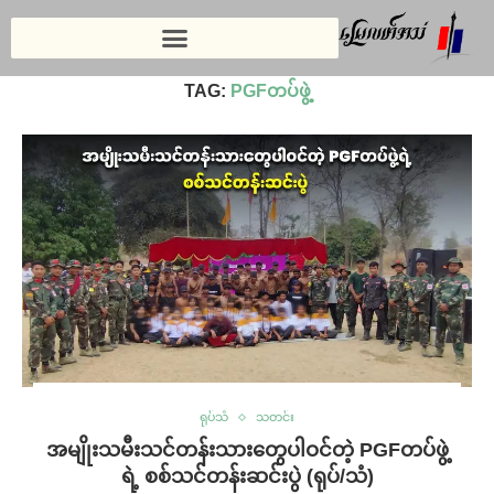
Home
»
PGFတပ်ဖွဲ့
TAG:
PGFတပ်ဖွဲ့
ရုပ်သံ
သတင်း
အမျိုးသမီးသင်တန်းသားတွေပါဝင်တဲ့ PGFတပ်ဖွဲ့
ရဲ့ စစ်သင်တန်းဆင်းပွဲ (ရုပ်/သံ)