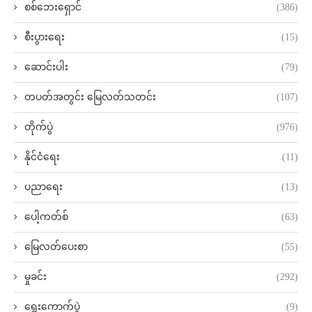
စစ်ဘေးရှောင်
(386)
စီးပွားရေး
(15)
ဆောင်းပါး
(79)
တပတ်အတွင်း မြေလတ်သတင်း
(107)
တိုက်ပွဲ
(976)
နိုင်ငံရေး
(11)
ပညာရေး
(13)
ပေါ့ကတ်စ်
(63)
မြေလတ်ပေးစာ
(55)
မှုခင်း
(292)
ရွေးကောက်ပွဲ
(9)