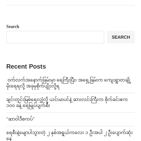
Search
SEARCH
Recent Posts
⁩ ⁨ဝက်လက်အနောက်ခြမ်းမှာ ရေကြီးပြီး၊ အရှေ့ခြမ်းက ကျေးရွာတချို့
မိုးရေရလို့ အခုမှစိုက်ပျိုးလို့ရ
ချင်းတွင်းမြစ်ရေလျှံလို့ ယင်းမာပင်နဲ့ ဆားလင်းကြီးက စိုက်ခင်းဧက
၁၀၀ ခန့် ရေမြုပ်ပျက်စီး
“ဆာဝါဒီစကပ်”
ရေစီးနဲ့မျောပါသွားတဲ့ ၂ နှစ်အရွယ်ကလေး ၁ ဦးအပါ ၂ ဦးပျောက်ဆုံး
နေ