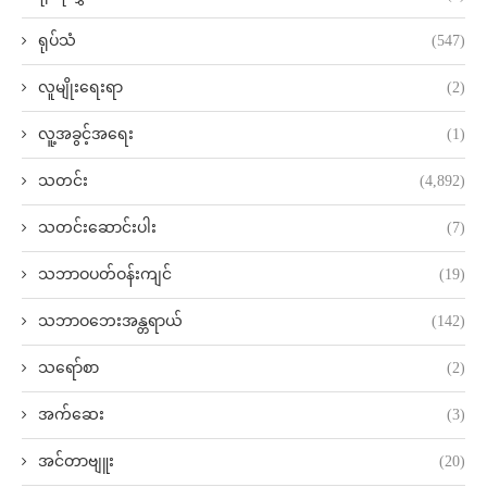
ရုပ်သံ
(547)
လူမျိုးရေးရာ
(2)
လူ့အခွင့်အရေး
(1)
သတင်း
(4,892)
သတင်းဆောင်းပါး
(7)
သဘာဝပတ်ဝန်းကျင်
(19)
သဘာဝဘေးအန္တရာယ်
(142)
သရော်စာ
(2)
အက်ဆေး
(3)
အင်တာဗျူး
(20)