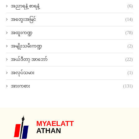
အညာရနံ့ စာရနံ့
(6)
အတွေးအမြင်
(14)
အထူးကဏ္ဍ
(78)
အမျိုးသမီးကဏ္ဍ
(2)
အယ်ဒီတာ့ အာဘော်
(22)
အလုပ်သမား
(1)
အားကစား
(131)
MYAELATT
ATHAN