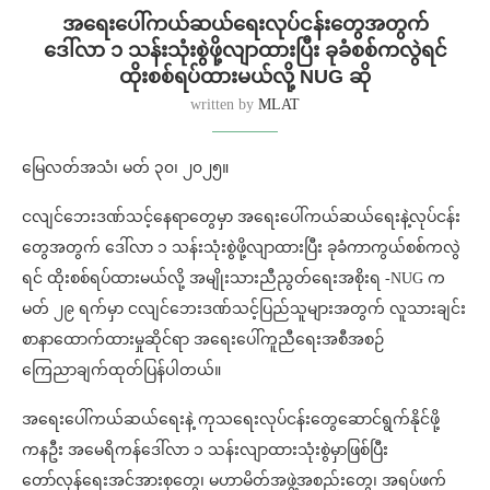
အရေးပေါ်ကယ်ဆယ်ရေးလုပ်ငန်းတွေအတွက်
ဒေါ်လာ ၁ သန်းသုံးစွဲဖို့လျာထားပြီး ခုခံစစ်ကလွဲရင်
ထိုးစစ်ရပ်ထားမယ်လို့ NUG ဆို
written by
MLAT
မြေလတ်အသံ၊ မတ် ၃၀၊ ၂၀၂၅။
ငလျင်ဘေးဒဏ်သင့်နေရာတွေမှာ အရေးပေါ်ကယ်ဆယ်ရေးနဲ့လုပ်ငန်း
တွေအတွက် ဒေါ်လာ ၁ သန်းသုံးစွဲဖို့လျာထားပြီး ခုခံကာကွယ်စစ်ကလွဲ
ရင် ထိုးစစ်ရပ်ထားမယ်လို့ အမျိုးသားညီညွတ်ရေးအစိုးရ -NUG က
မတ် ၂၉ ရက်မှာ ငလျင်ဘေးဒဏ်သင့်ပြည်သူများအတွက် လူသားချင်း
စာနာထောက်ထားမှုဆိုင်ရာ အရေးပေါ်ကူညီရေးအစီအစဉ်
ကြေညာချက်ထုတ်ပြန်ပါတယ်။
အရေးပေါ်ကယ်ဆယ်ရေးနဲ့ ကုသရေးလုပ်ငန်းတွေဆောင်ရွက်နိုင်ဖို့
ကနဦး အမေရိကန်ဒေါ်လာ ၁ သန်းလျာထားသုံးစွဲမှာဖြစ်ပြီး
တော်လှန်ရေးအင်အားစုတွေ၊ မဟာမိတ်အဖွဲ့အစည်းတွေ၊ အရပ်ဖက်