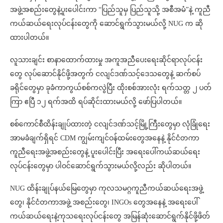
အဖွဲ့အစည်းတွေနဲ့ပူးပေါင်းကာ “ပြည်သူမှ ပြည်သူသို့ အစီအမံ”နဲ့ ကူညီ
ကယ်ဆယ်ရေးလုပ်ငန်းတွေကို ဆောင်ရွက်သွားမယ်လို့ NUG က ဆို
ထားပါတယ်။
လူသားချင်း စာနာထောက်ထားမှု အကူအညီပေးရေးဆိုင်ရာလုပ်ငန်း
တွေ လုပ်ဆောင်နိုင်ဖို့အတွက် ငလျင်ဒဏ်သင့်ဒေသတွေနဲ့ ဆက်စပ်
ခရိုင်တွေမှာ ခုခံကာကွယ်စစ်ကလွဲပြီး ထိုးစစ်အားလုံး ရက်သတ္တ ၂ ပတ်
ကြာ ဧပြီ ၁၂ ရက်အထိ ရပ်ဆိုင်းထားမယ်လို့ ဖော်ပြပါတယ်။
စစ်ကောင်စီထိန်းချုပ်ထားတဲ့ ငလျင်ဒဏ်သင့်မြို့ကြီးတွေမှာ လုံခြုံရေး
အာမခံချက်ရှိရင် CDM ကျွမ်းကျင်ဝန်ထမ်းတွေအနေနဲ့ နိုင်ငံတကာ
ကူညီရေးအဖွဲ့အစည်းတွေနဲ့ ပူးပေါင်းပြီး အရေးပေါ်ကယ်ဆယ်ရေး
လုပ်ငန်းတွေမှာ ပါဝင်ဆောင်ရွက်သွားမယ်လို့လည်း ဆိုပါတယ်။
NUG ထိန်းချုပ်နယ်မြေတွေမှာ ကုလသမဂ္ဂကူညီကယ်ဆယ်ရေးအဖွဲ့
တွေ၊ နိုင်ငံတကာအဖွဲ့ အစည်းတွေ၊ INGOs တွေအနေနဲ့ အရေးပေါ်
ကယ်ဆယ်ရေးနဲ့ကုသရေးလုပ်ငန်းတွေ အမြန်ဆုံးဆောင်ရွက်နိုင်ဖို့ဖိတ်