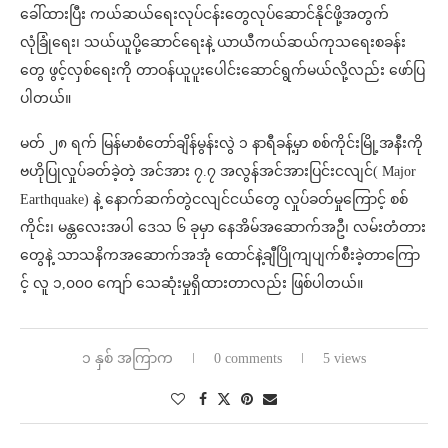
ခေါ်ထားပြီး ကယ်ဆယ်ရေးလုပ်ငန်းတွေလုပ်ဆောင်နိုင်ဖို့အတွက်
လုံခြုံရေး၊ သယ်ယူပို့ဆောင်ရေးနဲ့ ယာယီကယ်ဆယ်ကုသရေးစခန်း
တွေ ဖွင့်လှစ်ရေးကို တာဝန်ယူပူးပေါင်းဆောင်ရွက်မယ်လို့လည်း ဖော်ပြ
ပါတယ်။
မတ် ၂၈ ရက် မြန်မာစံတော်ချိန်မွန်းလွဲ ၁ နာရီခန့်မှာ စစ်ကိုင်းမြို့အနီးကို
ဗဟိုပြုလှုပ်ခတ်ခဲ့တဲ့ အင်အား ၇.၇ အလွန်အင်အားပြင်းငလျင်( Major
Earthquake) နဲ့ နောက်ဆက်တွဲငလျင်ငယ်တွေ လှုပ်ခတ်မှုကြောင့် စစ်
ကိုင်း၊ မန္တလေးအပါ ဒေသ ၆ ခုမှာ နေအိမ်အဆောက်အဦ၊ လမ်းတံတား
တွေနဲ့ သာသနိကအဆောက်အအုံ ထောင်နဲ့ချီပြိုကျပျက်စီးခဲ့တာကြော
င့် လူ ၁,၀၀၀ ကျော် သေဆုံးမှုရှိထားတာလည်း ဖြစ်ပါတယ်။
၁ နှစ် အကြာက
0 comments
5 views