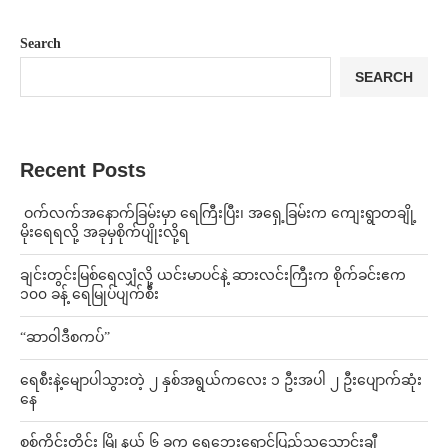
Search
SEARCH
Recent Posts
⁩ ⁨ဝက်လက်အနောက်ခြမ်းမှာ ရေကြီးပြီး၊ အရှေ့ခြမ်းက ကျေးရွာတချို့
မိုးရေရလို့ အခုမှစိုက်ပျိုးလို့ရ
ချင်းတွင်းမြစ်ရေလျှံလို့ ယင်းမာပင်နဲ့ ဆားလင်းကြီးက စိုက်ခင်းဧက
၁၀၀ ခန့် ရေမြုပ်ပျက်စီး
“ဆာဝါဒီစကပ်”
ရေစီးနဲ့မျောပါသွားတဲ့ ၂ နှစ်အရွယ်ကလေး ၁ ဦးအပါ ၂ ဦးပျောက်ဆုံး
နေ
စစ်ကိုင်းတိုင်း မြို့နယ် ၆ ခုက ရေဘေးရှောင်ပြည်သူသောင်းချီ