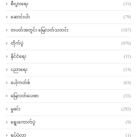
စီးပွားရေး
(15)
ဆောင်းပါး
(79)
တပတ်အတွင်း မြေလတ်သတင်း
(107)
တိုက်ပွဲ
(976)
နိုင်ငံရေး
(11)
ပညာရေး
(13)
ပေါ့ကတ်စ်
(63)
မြေလတ်ပေးစာ
(55)
မှုခင်း
(292)
ရွေးကောက်ပွဲ
(9)
ရုပ်ပုံလွှာ
(1)