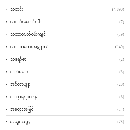
သတင်း
(4,890)
သတင်းဆောင်းပါး
(7)
သဘာဝပတ်ဝန်းကျင်
(19)
သဘာဝဘေးအန္တရာယ်
(140)
သရော်စာ
(2)
အက်ဆေး
(3)
အင်တာဗျူး
(20)
အညာရနံ့ စာရနံ့
(6)
အတွေးအမြင်
(14)
အထူးကဏ္ဍ
(78)