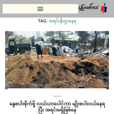
Home
»
အရင်းနှီးရှာနေရ
TAG:
အရင်းနှီးရှာနေရ
သတင်း
နွေစပါးစိုက်ဖို့ လယ်ယာပေါင်ကာ မျိုးစပါးဝယ်နေရ
ပြီး အရင်းမရှိဖြစ်နေ