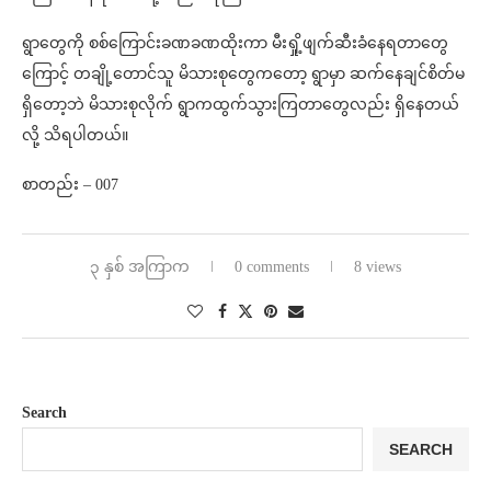
ရွာတွေကို စစ်ကြောင်းခဏခဏထိုးကာ မီးရှို့ဖျက်ဆီးခံနေရတာတွေ
ကြောင့် တချို့တောင်သူ မိသားစုတွေကတော့ ရွာမှာ ဆက်နေချင်စိတ်မ
ရှိတော့ဘဲ မိသားစုလိုက် ရွာကထွက်သွားကြတာတွေလည်း ရှိနေတယ်
လို့ သိရပါတယ်။
စာတည်း – 007
၃ နှစ် အကြာက
0 comments
8 views
Search
SEARCH