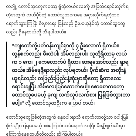
တချို့ တောင်သူတွေကတော့ ရှိတဲ့လယ်လေးကို အပြတ်ရောင်းလိုက်ရ
တဲ့အတွက် လယ်ပိုင်တဲ့ တောင်သူဘဝကနေ အငှားလိုက်ရတဲ့ဘဝ
ရောက်သွားကြပြီး စီးပွားရေး ပြန်လည် ဦးမမော့နိုင်တဲ့ တောင်သူတွေ
လည်း ရှိနေတယ်လို့ သိရပါတယ်။
“ကျတော်တို့ပတ်ဝန်းကျင်မှာကို ၄ ဦးလောက် ရှိတယ်။
ထွန်စက်လည်း မီးထဲပါ၊ အိမ်လည်းပါ။ သူတို့ရှိတာမှ လယ်
က ၁ ဧက၊ ၂ ဧကလောက်ပဲ ရှိတာ။ စားရအောင်လည်း ရှာရ
တယ်။ အိမ်နေဖို့ရာလည်း လုပ်ရတယ်။ ပိုက်ဆံက အတိုးနဲ့
ယူရင်လည်း တဖြည်းဖြည်းနဲ့ဆုံးမှာဆိုတော့ ရှိတာလေး
ရောင်းချပြီး အိမ်လေးပြင်ဆောက်ပေါ့။ စောစောကတော့
တောင်သူပေမယ့် ခုကျ လက်လုပ်လက်စား ပြန်ဖြစ်သွားတာ
ပေါ့။”
လို့ တောင်သူတဦးက ပြောပါတယ်။
တောင်သူတွေဖြစ်တဲ့အတွက် နွေစပါးရာသီ ရောက်လာလို့သာ စပါးပြန်
စိုက်ပျိုးကြရပေမယ့် စစ်ကြောင်းထပ်ရောက်လာပြီး မီးရှို့ဖျက်ဆီးမှာ
ကြောက်နေရတယ်လို့လည်း ဆိုကြပါတယ်။