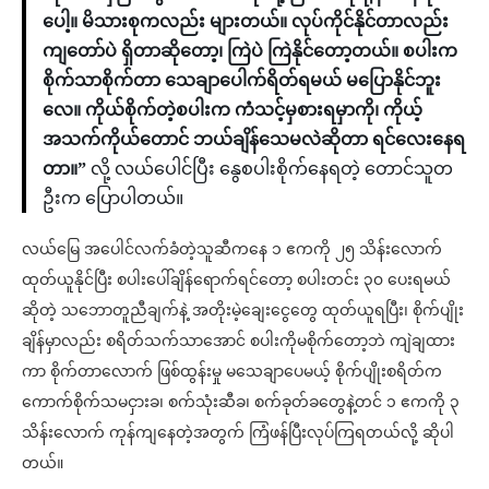
ပေါ့။ မိသားစုကလည်း များတယ်။ လုပ်ကိုင်နိုင်တာလည်း
ကျတော်ပဲ ရှိတာဆိုတော့၊ ကြဲပဲ ကြဲနိုင်တော့တယ်။ စပါးက
စိုက်သာစိုက်တာ သေချာပေါက်ရိတ်ရမယ် မပြောနိုင်ဘူး
လေ။ ကိုယ်စိုက်တဲ့စပါးက ကံသင့်မှစားရမှာကို၊ ကိုယ့်
အသက်ကိုယ်တောင် ဘယ်ချိန်သေမလဲဆိုတာ ရင်လေးနေရ
တာ။”
လို့ လယ်ပေါင်ပြီး နွေစပါးစိုက်နေရတဲ့ တောင်သူတ
ဦးက ပြောပါတယ်။
လယ်မြေ အပေါင်လက်ခံတဲ့သူဆီကနေ ၁ ဧကကို ၂၅ သိန်းလောက်
ထုတ်ယူနိုင်ပြီး စပါးပေါ်ချိန်ရောက်ရင်တော့ စပါးတင်း ၃၀ ပေးရမယ်
ဆိုတဲ့ သဘောတူညီချက်နဲ့ အတိုးမဲ့ချေးငွေတွေ ထုတ်ယူရပြီး၊ စိုက်ပျိုး
ချိန်မှာလည်း စရိတ်သက်သာအောင် စပါးကိုမစိုက်တော့ဘဲ ကျဲချထား
ကာ စိုက်တာလောက် ဖြစ်ထွန်းမှု မသေချာပေမယ့် စိုက်ပျိုးစရိတ်က
ကောက်စိုက်သမငှားခ၊ စက်သုံးဆီခ၊ စက်ခုတ်ခတွေနဲ့တင် ၁ ဧကကို ၃
သိန်းလောက် ကုန်ကျနေတဲ့အတွက် ကြံဖန်ပြီးလုပ်ကြရတယ်လို့ ဆိုပါ
တယ်။