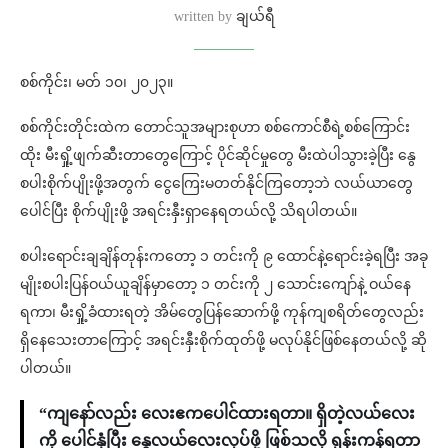
written by
ချယ်ရီ
စစ်ကိုင်း၊ မတ် ၁၀၊ ၂၀၂၃။
စစ်ကိုင်းတိုင်းထဲက တောင်သူအများစုဟာ စစ်ကောင်စီရဲ့စစ်ကြောင်း
ထိုး မီးရှို့ဖျက်ဆီးတာတွေကြောင့် ပိုင်ဆိုင်မှုတွေ မီးထဲပါသွားခဲ့ပြီး နွေ
စပါးစိုက်ပျိုးဖို့အတွက် ငွေကြေးမတတ်နိုင်ကြတော့ဘဲ လယ်ယာတွေ
ပေါင်ပြီး စိုက်ပျိုးဖို့ အရင်းနှီးရှာနေရတယ်လို့ သိရပါတယ်။
စပါးရောင်းချချိန်တုန်းကတော့ ၁ တင်းကို ၉ ထောင်နဲ့ရောင်းခဲ့ရပြီး အခု
မျိုးစပါးပြန်ဝယ်ယူချိန်မှာတော့ ၁ တင်းကို ၂ သောင်းကျော်နဲ့ ဝယ်နေ
ရကာ၊ မီးရှို့ခံထားရတဲ့ အိမ်တွေပြန်ဆောက်ဖို့ ကုန်ကျစရိတ်တွေလည်း
ရှိနေသေးတာကြောင့် အရင်းနှီးစိုက်ထုတ်ဖို့ မလုပ်နိုင်ဖြစ်နေတယ်လို့ ဆို
ပါတယ်။
“ကျနော်လည်း လေးဧကပေါင်ထားရတာ။ ရှိတဲ့လယ်လေး
ကို ပေါင်နှံပြီး နွေလယ်လေးလုပ်ဖို့ ဖြစ်သလို ရုန်းကန်ရတာ