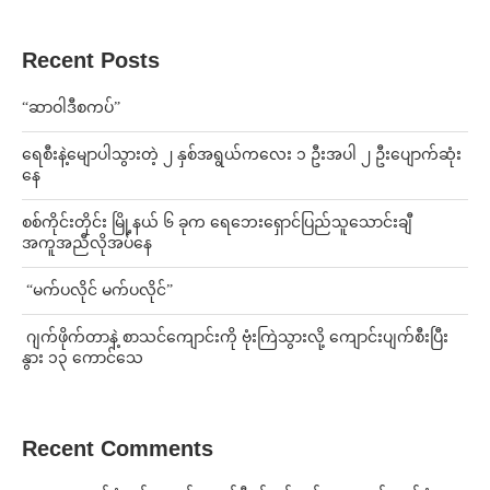
Recent Posts
“ဆာဝါဒီစကပ်”
ရေစီးနဲ့မျောပါသွားတဲ့ ၂ နှစ်အရွယ်ကလေး ၁ ဦးအပါ ၂ ဦးပျောက်ဆုံး
နေ
စစ်ကိုင်းတိုင်း မြို့နယ် ၆ ခုက ရေဘေးရှောင်ပြည်သူသောင်းချီ
အကူအညီလိုအပ်နေ
⁨ ⁨“မက်ပလိုင် မက်ပလိုင်”
⁨⁩ ⁨ဂျက်ဖိုက်တာနဲ့ စာသင်ကျောင်းကို ဗုံးကြဲသွားလို့ ကျောင်းပျက်စီးပြီး
နွား ၁၃ ကောင်သေ
Recent Comments