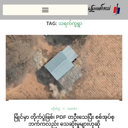
Home
»
သရက်ကွရွာ
TAG:
သရက်ကွရွာ
တိုက်ပွဲ
သတင်း
မြိုင်မှာ တိုက်ပွဲဖြစ်၊ PDF တဦးသေပြီး စစ်အုပ်စု
ဘက်ကလည်း သေဆုံးမှုများဟုဆို