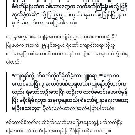
စီမံကိန်းရုံးထဲက စစ်သားတွေက လက်နက်ကြီးနဲ့ပစ်လို့ ပြန်
ဆုတ်ခဲ့တယ်”
လို့ ပြည်သူ့ကာကွယ်ရေးတပ်ဖွဲ့ မြိုင်မြို့နယ်
မှ ဗိုလ်လက်ယာက ပြောပါတယ်။
အပြန်အလှန်ပစ်ခတ်ချိန်အတွင်း ပြည်သူ့ကာကွယ်ရေးတပ်ဖွဲ့ မြိုင်
မြို့နယ်က အသက် ၂၅ နှစ်အရွယ် ရဲဘော် ကျောင်းဆရာ ဆိုသူ
သေဆုံးခဲ့ပြီး၊ စစ်ကောင်စီဘက်ကလည်း ၁၁ ဦးသေဆုံးခဲ့တယ်လို့ သိရ
ပါတယ်။
“ကျနော်တို့ ပစ်ခတ်တိုက်ခိုက်ခဲ့တာ ပျူရော **ရော ၁၁
ကောင်သေပြီး ၃ ကောင်ဒဏ်ရာရတယ်၊ ကျနော်တို့ဘက်က
လည်း ရဲဘော်တဦး‌သေပြီး တဦးက လက်မောင်းဖောက်မှန်
ပြီး မစိုးရိမ်ရဘူး၊ အခုကုနေတယ်၊ ရဲဘော်ရဲ့ နာရေးကတော့
မပြီးသေးဘူး”
ဗိုလ်လက်ယာက ဆက်ပြောပါတယ်။
စစ်ကောင်စီဘက်က ထိခိုက်သေဆုံးအခြေအနေတွေနဲ့ ပက်သက်ပြီး
မြေလတ်အသံက သီးခြားအတည်ပြုနိုင်ခြင်း မရှိသေးပါဘူး။