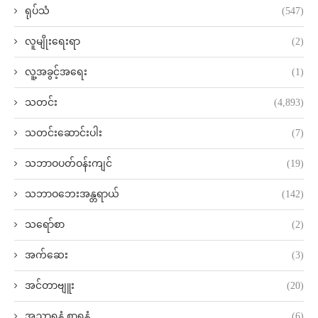
ရုပ်သံ
(547)
လူမျိုးရေးရာ
(2)
လူ့အခွင့်အရေး
(1)
သတင်း
(4,893)
သတင်းဆောင်းပါး
(7)
သဘာဝပတ်ဝန်းကျင်
(19)
သဘာဝဘေးအန္တရာယ်
(142)
သရော်စာ
(2)
အက်ဆေး
(3)
အင်တာဗျူး
(20)
အညာရနံ့ စာရနံ့
(6)