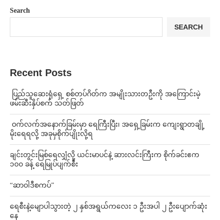
Search
SEARCH
Recent Posts
⁩ ⁨ပြည်သူဆေးရုံရှေ့ စစ်တပ်ဂိတ်က အမျိုးသားတဦးကို အကြောင်းမဲ့
ဖမ်းဆီးနှိပ်စက် သတ်ဖြတ်
⁩ ⁨ဝက်လက်အနောက်ခြမ်းမှာ ရေကြီးပြီး၊ အရှေ့ခြမ်းက ကျေးရွာတချို့
မိုးရေရလို့ အခုမှစိုက်ပျိုးလို့ရ
ချင်းတွင်းမြစ်ရေလျှံလို့ ယင်းမာပင်နဲ့ ဆားလင်းကြီးက စိုက်ခင်းဧက
၁၀၀ ခန့် ရေမြုပ်ပျက်စီး
“ဆာဝါဒီစကပ်”
ရေစီးနဲ့မျောပါသွားတဲ့ ၂ နှစ်အရွယ်ကလေး ၁ ဦးအပါ ၂ ဦးပျောက်ဆုံး
နေ