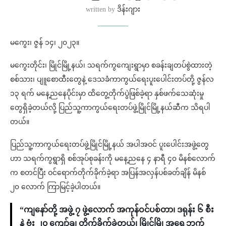
written by
ဒိန်းဂျား
မကွေး၊ ဇွန် ၁၄၊ ၂၀၂၃။
မကွေးတိုင်း၊ မြိုင်မြို့နယ်၊ သရက်ကွကျေးရွာမှာ စခန်းချတပ်စွဲထားတဲ့
စစ်သား၊ ပျူစောထီးတွေနဲ့ ဒေသခံကာကွယ်ရေးပူးပေါင်းတပ်တို့ ဇွန်လ
၁၃ ရက် မနေ့ညနေပိုင်းမှာ ထိတွေ့တိုက်ပွဲဖြစ်ခဲ့ရာ နှစ်ဖက်သေဆုံးမှု
တွေရှိခဲ့တယ်လို့ ပြည်သူ့ကာကွယ်ရေးတပ်ဖွဲ့မြိုင်မြို့နယ်ဆီက သိရပါ
တယ်။
ပြည်သူ့ကာကွယ်ရေးတပ်ဖွဲ့မြိုင်မြို့နယ် အပါအဝင် ပူးပေါင်းအဖွဲ့တွေ
ဟာ သရက်ကွရွာရှိ စစ်အုပ်စုခန်းကို မနေ့ညနေ ၄ နာရီ ၄၀ မိနစ်လောက်
က စတင်ပြီး ဝင်ရောက်တိုက်ခိုက်ခဲ့ရာ အပြန်အလှန်ပစ်ခတ်ချိန် မိနစ်
၂၀ လောက် ကြာမြင့်ခဲ့ပါတယ်။
“ကျနော်တို့ အဖွဲ့ ၇ ဖွဲ့လောက် အကုန်ဝင်ပစ်တာ၊ ဒရုန်း ၆ စီး
နဲ့ ဗုံး ၂၀ ကျော်ချ တိုက်ခိုက်ခဲ့တယ်၊ မြိုင်မြို့အရှေ့ဘက်