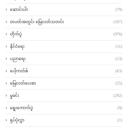
ဆောင်းပါး
(79)
တပတ်အတွင်း မြေလတ်သတင်း
(107)
တိုက်ပွဲ
(976)
နိုင်ငံရေး
(11)
ပညာရေး
(13)
ပေါ့ကတ်စ်
(63)
မြေလတ်ပေးစာ
(55)
မှုခင်း
(292)
ရွေးကောက်ပွဲ
(9)
ရုပ်ပုံလွှာ
(1)