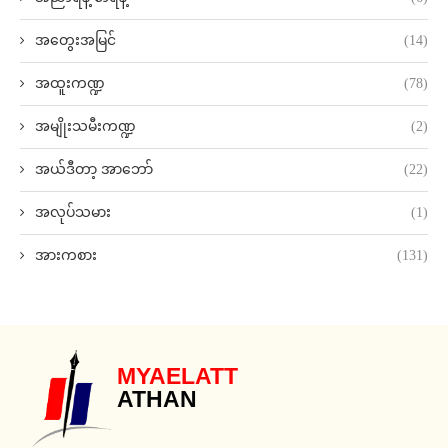
အတွေးအမြင်
(14)
အထူးကဏ္ဍ
(78)
အမျိုးသမီးကဏ္ဍ
(2)
အယ်ဒီတာ့ အာဘော်
(22)
အလုပ်သမား
(1)
အားကစား
(131)
MYAELATT
ATHAN