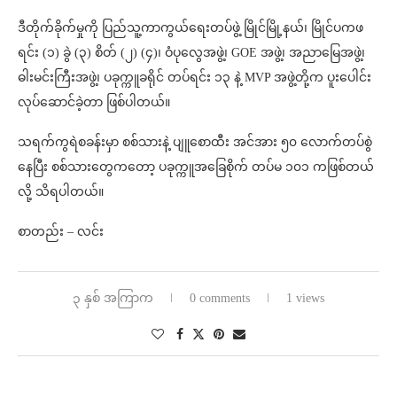
ဒီတိုက်ခိုက်မှုကို ပြည်သူ့ကာကွယ်ရေးတပ်ဖွဲ့ မြိုင်မြို့နယ်၊ မြိုင်ပကဖ
ရင်း (၁) ခွဲ (၃) စိတ် (၂) (၄)၊ ဝံပုလွေအဖွဲ့၊ GOE အဖွဲ့၊ အညာမြေအဖွဲ့၊
ဓါးမင်းကြီးအဖွဲ့၊ ပခုက္ကူခရိုင် တပ်ရင်း ၁၃ နဲ့ MVP အဖွဲ့တို့က ပူးပေါင်း
လုပ်ဆောင်ခဲ့တာ ဖြစ်ပါတယ်။
သရက်ကွရဲစခန်းမှာ စစ်သားနဲ့ ပျူစောထီး အင်အား ၅၀ လောက်တပ်စွဲ
နေပြီး စစ်သားတွေကတော့ ပခုက္ကူအခြေစိုက် တပ်မ ၁၀၁ ကဖြစ်တယ်
လို့ သိရပါတယ်။
စာတည်း – လင်း
၃ နှစ် အကြာက
0 comments
1 views