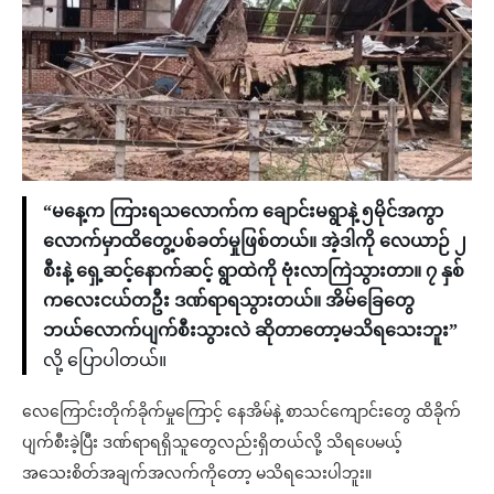
“မနေ့က ကြားရသလောက်က ချောင်းမရွာနဲ့ ၅မိုင်အကွာ
လောက်မှာထိတွေ့ပစ်ခတ်မှုဖြစ်တယ်။ အဲ့ဒါကို လေယာဉ် ၂
စီးနဲ့ ရှေ့ဆင့်နောက်ဆင့် ရွာထဲကို ဗုံးလာကြဲသွားတာ။ ၇ နှစ်
ကလေးငယ်တဦး ဒဏ်ရာရသွားတယ်။ အိမ်ခြေတွေ
ဘယ်လောက်ပျက်စီးသွားလဲ ဆိုတာတော့မသိရသေးဘူး”
လို့ ပြောပါတယ်။
လေကြောင်းတိုက်ခိုက်မှုကြောင့် နေအိမ်နဲ့ စာသင်ကျောင်းတွေ ထိခိုက်
ပျက်စီးခဲ့ပြီး ဒဏ်ရာရရှိသူတွေလည်းရှိတယ်လို့ သိရပေမယ့်
အသေးစိတ်အချက်အလက်ကိုတော့ မသိရသေးပါဘူး။