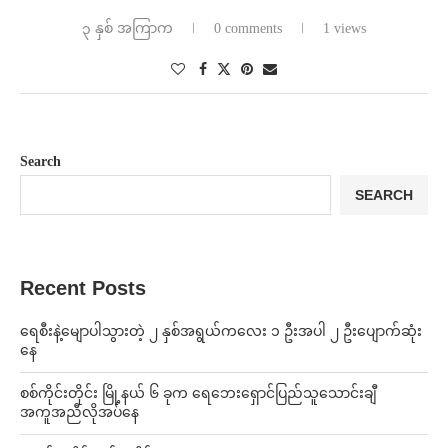
၃ နှစ် အကြာက
0 comments
1 views
Search
SEARCH
Recent Posts
ရေစီးနဲ့မျောပါသွားတဲ့ ၂ နှစ်အရွယ်ကလေး ၁ ဦးအပါ ၂ ဦးပျောက်ဆုံး
နေ
စစ်ကိုင်းတိုင်း မြို့နယ် ၆ ခုက ရေဘေးရှောင်ပြည်သူသောင်းချီ
အကူအညီလိုအပ်နေ