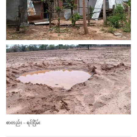
စာတည်း – ရင်ငြိမ်း