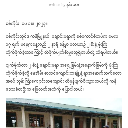
written by
နန်းခမ်း
စစ်ကိုင်း၊ မေ ၁၈၊ ၂၀၂၃။
စစ်ကိုင်းတိုင်း၊ ကနီမြို့နယ်၊ ချောင်းမရွာကို စစ်ကောင်စီတပ်က မေလ
၁၇ ရက် မနေ့ကနေ့လည် ၂ နာရီ ခန့်မှာ လေယာဉ် ၂ စီးနဲ့ ဗုံးကြဲ
တိုက်ခိုက်ခဲ့တာကြောင့် ထိခိုက်ပျက်စီးမှုတွေရှိတယ်လို့ သိရပါတယ်။
ဂျက်ဖိုက်တာ ၂ စီးနဲ့ ချောင်းမရွာ အရှေ့ခြမ်းနဲ့အနောက်ခြမ်းကို ဗုံးကြဲ
တိုက်ခိုက်ခဲ့လို့ နေအိမ်၊ စာသင်‌ကျောင်းတချို့နဲ့ ရွာအနောက်ဘက်တော
အစပ် ဘုန်းကြီးကျောင်းတကျောင်း ထိမှန်ပျက်စီးသွားတယ်လို့ ကနီ
ဒေသခံတဦးက မြေလတ်အသံကို ပြောပါတယ်။