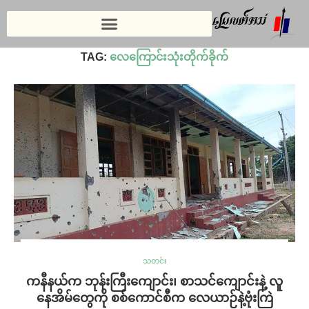
Home
»
လေကြောင်းသုံးတိုက်ခိုက်
TAG:
လေကြောင်းသုံးတိုက်ခိုက်
သတင်း
ကနီနယ်က ဘုန်းကြီးကျောင်း၊ စာသင်ကျောင်းနဲ့ လူ
နေအိမ်တွေကို စစ်ကောင်စီက လေယာဉ်နဲ့ဗုံးကြဲ