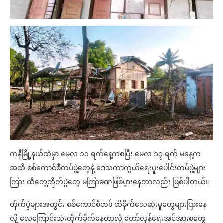
ကနီမြို့နယ်ထဲမှာ မေလ ၁၁ ရက်နေ့ကစပြီး မေလ ၁၇ ရက် မနေ့က
အထိ စစ်ကောင်စီတပ်ဖွဲ့တွေနဲ့ ဒေသကာကွယ်ရေးပူးပေါင်းတပ်ဖွဲ့များ
ကြား ထိတွေ့တိုက်ပွဲတွေ မကြာခဏဖြစ်ပွားနေတာလည်း ဖြစ်ပါတယ်။
တိုက်ပွဲများအတွင်း စစ်ကောင်စီတပ် ထိခိုက်သေဆုံးမှုတွေများပြားနေ
လို့ လေကြောင်းသုံးတိုက်ခိုက်နေတာလို့ တော်လှန်ရေးအင်အားစုတွေ