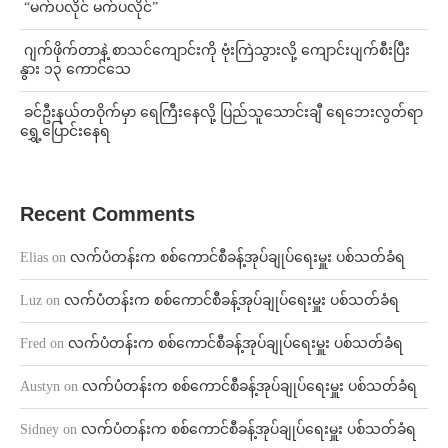
⁨ ⁨“မက်ပလိုင် မက်ပလိုင်”
⁨⁩ ⁨ဂျက်ဖိုက်တာနဲ့ စာသင်ကျောင်းကို ဗုံးကြဲသွားလို့ ကျောင်းပျက်စီးပြီး
နွား ၁၃ ကောင်သေ
⁩ ⁨ခင်ဦးနယ်တဝိုက်မှာ ရေကြီးနေလို့ ပြည်သူသောင်းချီ ရေဘေးလွတ်ရာ
ရွှေ့ပြောင်းနေရ
Recent Comments
Elias
on
လက်ပံတန်းက စစ်ကောင်စီခန့်အုပ်ချုပ်ရေးမှူး ပစ်သတ်ခံရ
Luz
on
လက်ပံတန်းက စစ်ကောင်စီခန့်အုပ်ချုပ်ရေးမှူး ပစ်သတ်ခံရ
Fred
on
လက်ပံတန်းက စစ်ကောင်စီခန့်အုပ်ချုပ်ရေးမှူး ပစ်သတ်ခံရ
Austyn
on
လက်ပံတန်းက စစ်ကောင်စီခန့်အုပ်ချုပ်ရေးမှူး ပစ်သတ်ခံရ
Sidney
on
လက်ပံတန်းက စစ်ကောင်စီခန့်အုပ်ချုပ်ရေးမှူး ပစ်သတ်ခံရ