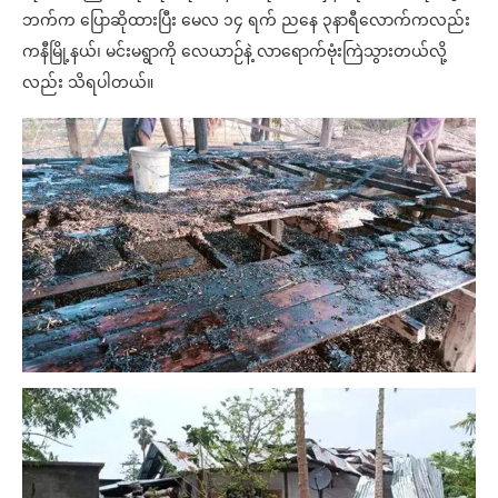
ဘက်က ပြောဆိုထားပြီး မေလ ၁၄ ရက် ညနေ ၃နာရီလောက်ကလည်း
ကနီမြို့နယ်၊ မင်းမရွာကို လေယာဉ်နဲ့ လာရောက်ဗုံးကြဲသွားတယ်လို့
လည်း သိရပါတယ်။