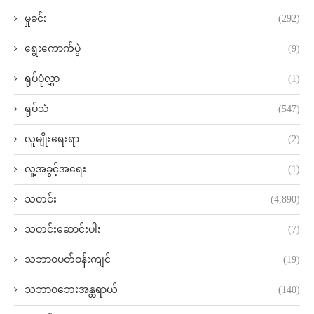
မှုခင်း
(292)
ရွေးကောက်ပွဲ
(9)
ရုပ်ပုံလွှာ
(1)
ရုပ်သံ
(547)
လူမျိုးရေးရာ
(2)
လူ့အခွင့်အရေး
(1)
သတင်း
(4,890)
သတင်းဆောင်းပါး
(7)
သဘာဝပတ်ဝန်းကျင်
(19)
သဘာဝဘေးအန္တရာယ်
(140)