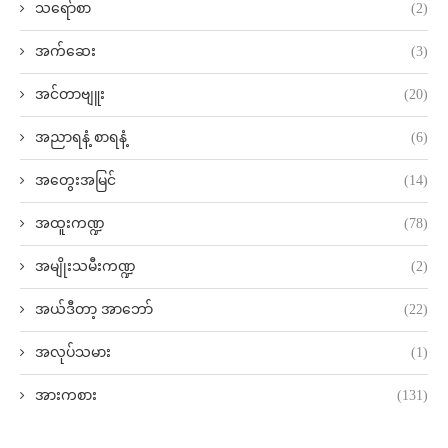
သရော်စာ
(2)
အက်ဆေး
(3)
အင်တာဗျူး
(20)
အညာရနံ့ စာရနံ့
(6)
အတွေးအမြင်
(14)
အထူးကဏ္ဍ
(78)
အမျိုးသမီးကဏ္ဍ
(2)
အယ်ဒီတာ့ အာဘော်
(22)
အလုပ်သမား
(1)
အားကစား
(131)