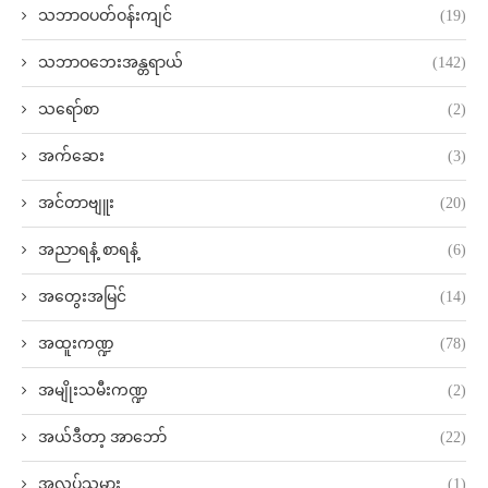
သဘာဝပတ်ဝန်းကျင်
(19)
သဘာဝဘေးအန္တရာယ်
(142)
သရော်စာ
(2)
အက်ဆေး
(3)
အင်တာဗျူး
(20)
အညာရနံ့ စာရနံ့
(6)
အတွေးအမြင်
(14)
အထူးကဏ္ဍ
(78)
အမျိုးသမီးကဏ္ဍ
(2)
အယ်ဒီတာ့ အာဘော်
(22)
အလုပ်သမား
(1)