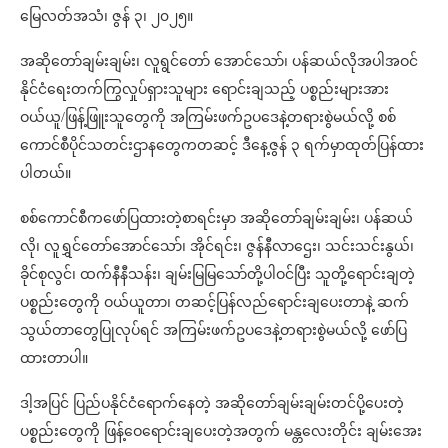
မြေလတ်အသံ၊ ဇွန် ၃၊ ၂၀၂၅။
အဆိုတော်ချမ်းချမ်း၊ လူရွင်တော် အောင်သော်၊ ပန်ဆယ်လိုအပါအဝင်
နိုင်ငံရေးတက်ကြွလှုပ်ရှားသူများ ရောင်းချသည့် ပစ္စည်းများအား
ဝယ်ယူ/ဖြန့်ဖြူးသူတွေကို အကြမ်းဖက်ဥပဒေနဲ့တရားစွဲမယ်လို့ စစ်
ကောင်စီပိုင်သတင်းဌာနတွေကတဆင့် ဒီနေ့ဇွန် ၃ ရက်မှာထုတ်ပြန်ထား
ပါတယ်။
စစ်ကောင်စီကဖော်ပြထားတဲ့စာရင်းမှာ အဆိုတော်ချမ်းချမ်း၊ ပန်ဆယ်
လို၊ လူရွှင်တော်အောင်သော်၊ အိုင်ရင်း၊ ဇွန်နီလာဌေး၊ သင်းသင်းနွယ်၊
ခိုင်စုလွင်၊ ထက်နီနီသန်း၊ ချမ်းမြမြသော်တို့ပါဝင်ပြီး သူတို့ရောင်းချတဲ့
ပစ္စည်းတွေကို ဝယ်ယူတာ၊ တဆင့်ပြန်လည်ရောင်းချပေးတာနဲ့ ဆက်
သွယ်တာတွေပြုလုပ်ရင် အကြမ်းဖက်ဥပဒေနဲ့တရားစွဲမယ်လို့ ဖော်ပြ
ထားတာပါ။
ဒါ့အပြင် ပြည်ပနိုင်ငံရောက်နေတဲ့ အဆိုတော်ချမ်းချမ်းတင်ပို့ပေးတဲ့
ပစ္စည်းတွေကို ဖြန့်ဝေရောင်းချပေးတဲ့အတွက် မန္တလေးတိုင်း ချမ်းအေး