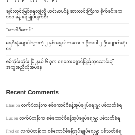
ချင်းတွင်းမြစ်ရေလျှံလို့ ယင်းမာပင်နဲ့ ဆားလင်းကြီးက စိုက်ခင်းဧက
၁၀၀ ခန့် ရေမြုပ်ပျက်စီး
“ဆာဝါဒီစကပ်”
ရေစီးနဲ့မျောပါသွားတဲ့ ၂ နှစ်အရွယ်ကလေး ၁ ဦးအပါ ၂ ဦးပျောက်ဆုံး
နေ
စစ်ကိုင်းတိုင်း မြို့နယ် ၆ ခုက ရေဘေးရှောင်ပြည်သူသောင်းချီ
အကူအညီလိုအပ်နေ
Recent Comments
Elias
on
လက်ပံတန်းက စစ်ကောင်စီခန့်အုပ်ချုပ်ရေးမှူး ပစ်သတ်ခံရ
Luz
on
လက်ပံတန်းက စစ်ကောင်စီခန့်အုပ်ချုပ်ရေးမှူး ပစ်သတ်ခံရ
Fred
on
လက်ပံတန်းက စစ်ကောင်စီခန့်အုပ်ချုပ်ရေးမှူး ပစ်သတ်ခံရ