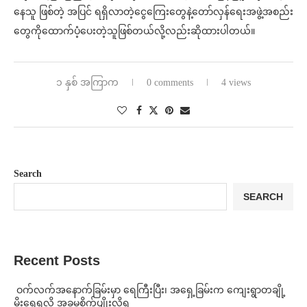
နေသူ ဖြစ်တဲ့ အပြင် ရရှိလာတဲ့ငွေကြေးတွေနဲ့တော်လှန်ရေးအဖွဲ့အစည်း
တွေကိုထောက်ပံ့ပေးတဲ့သူဖြစ်တယ်လို့လည်းဆိုထားပါတယ်။⁩
၁ နှစ် အကြာက
0 comments
4 views
Search
SEARCH
Recent Posts
⁩ ⁨ဝက်လက်အနောက်ခြမ်းမှာ ရေကြီးပြီး၊ အရှေ့ခြမ်းက ကျေးရွာတချို့
မိုးရေရလို့ အခုမှစိုက်ပျိုးလို့ရ