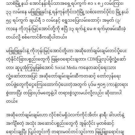
သာစံမြို့နယ် အောင်နန်းရိပ်သာအရှေ့ရပ်ကွက် ၈၁ x ၈၂ လမ်းကြား၊
၃၃ လမ်းနေ မဖြူဖြူနှင်းနဲ့ ရန်ကုန်တိုင်းဒဂုံမြို့သစ်(တောင်ပိုင်း) မြို့နယ်
၅၄ ရပ်ကွက် ချယ်ရီ ၁ လမ်းနှင့် ရွှေသပြေလမ်းထောင့်၊ အမှတ် (၃/
က)နေ ကိုဘုန်းမြင့်အောင်တို့ကို ဧပြီ ၁၃ ရက်နဲ့ မေ ၈ ရက်မှာဖမ်းဆီးခဲ့
တယ်လို့ စစ်ကောင်စီကဆိုပါတယ်။
မဖြူဖြူနှင်းနဲ့ ကိုဘုန်းမြင့်အောင်တို့ဟာ အဆိုတော်ချမ်းချမ်းတင်ပို့ပေး
တဲ့နိုင်ငံခြားပစ္စည်းတွေကို ဖြန့်ဝေရောင်းချတာ၊ CDMပြုလုပ်ဖို့လှုံ့ဆော်
တာ၊ ဆူပူအုံကြွမှုဖြစ်အောင် Social Media ကနေတဆင့်ရေးသား
လှုံ့ဆော်တာအပြင် အဆိုတော်ချမ်းချမ်းဆီကတဆင့် တော်လှန်ရေး
တပ်ဖွဲ့တွေကိုငွေကြေးထောက်ပံ့ပေးတဲ့အတွက် ပုဒ်မ ၅၀၅ (က)နဲ့တရား
စွဲထားပြီး တခြားပုဒ်မတွေနဲ့ပါ တရားစွဲသွားမယ်လို့လည်း ဆိုထားပါ
တယ်။
အဆိုတော်ချမ်းချမ်းဟာ လိုင်စင်မရှိပဲလက်ကိုင်အိတ်၊ နာရီ၊ ခါးပတ်နဲ့
အင်္ကျီစတဲ့ အသုံး အဆောင်ပစ္စည်းတွေကို အွန်လိုင်း မှတစ်ဆင့်
ရောင်းချပြီး ပြည်တွင်းကို တရားမဝင်တင်သွင်းကာ ဖြန့်ဖြူးရောင်းချ