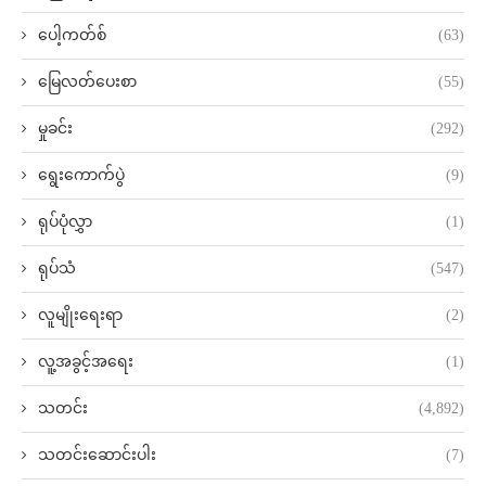
ပေါ့ကတ်စ်
(63)
မြေလတ်ပေးစာ
(55)
မှုခင်း
(292)
ရွေးကောက်ပွဲ
(9)
ရုပ်ပုံလွှာ
(1)
ရုပ်သံ
(547)
လူမျိုးရေးရာ
(2)
လူ့အခွင့်အရေး
(1)
သတင်း
(4,892)
သတင်းဆောင်းပါး
(7)