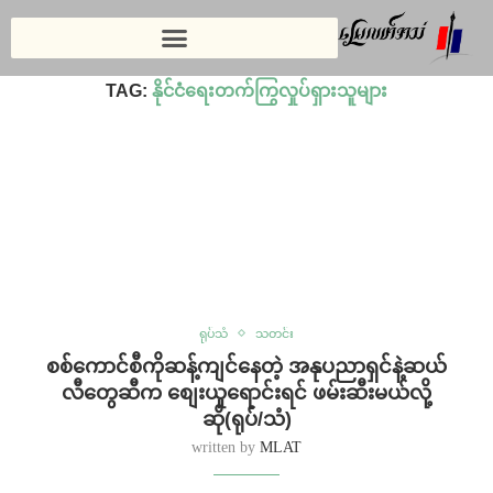
Home
»
နိုင်ငံရေးတက်ကြွလှုပ်ရှားသူများ
TAG:
နိုင်ငံရေးတက်ကြွလှုပ်ရှားသူများ
ရုပ်သံ
သတင်း
စစ်ကောင်စီကိုဆန့်ကျင်နေတဲ့ အနုပညာရှင်နဲ့ဆယ်
လီတွေဆီက စျေးယူရောင်းရင် ဖမ်းဆီးမယ်လို့
ဆို(ရုပ်/သံ)
written by
MLAT