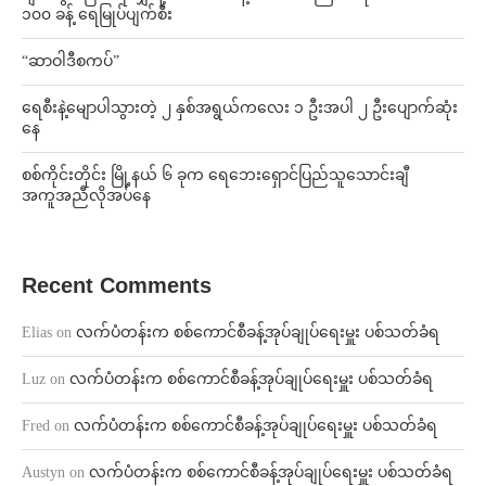
၁၀၀ ခန့် ရေမြုပ်ပျက်စီး
“ဆာဝါဒီစကပ်”
ရေစီးနဲ့မျောပါသွားတဲ့ ၂ နှစ်အရွယ်ကလေး ၁ ဦးအပါ ၂ ဦးပျောက်ဆုံး
နေ
စစ်ကိုင်းတိုင်း မြို့နယ် ၆ ခုက ရေဘေးရှောင်ပြည်သူသောင်းချီ
အကူအညီလိုအပ်နေ
Recent Comments
Elias
on
လက်ပံတန်းက စစ်ကောင်စီခန့်အုပ်ချုပ်ရေးမှူး ပစ်သတ်ခံရ
Luz
on
လက်ပံတန်းက စစ်ကောင်စီခန့်အုပ်ချုပ်ရေးမှူး ပစ်သတ်ခံရ
Fred
on
လက်ပံတန်းက စစ်ကောင်စီခန့်အုပ်ချုပ်ရေးမှူး ပစ်သတ်ခံရ
Austyn
on
လက်ပံတန်းက စစ်ကောင်စီခန့်အုပ်ချုပ်ရေးမှူး ပစ်သတ်ခံရ