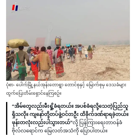
ပုံစာ- ပေါက်မြို့နယ်အုန်းတောရွာ တောင်စုနှင့် မြောက်စုမှ ဒေသခံများ
ထွက်ပြေးတိမ်းရှောင်နေကြစဥ်။
“အိမ်တွေလည်းမီးရှို့ခံရတယ်။ အပစ်ခံရလို့သေတဲ့ပြည်သူ
ရှိသလို။ ကျနော်တို့တပ်ဖွဲ့ဝင်တဦး ထိခိုက်ဒဏ်ရာရခဲ့တယ်။
ဖုန်းတလုံးလည်းပါသွားတယ်”
လို့ ပြန်ကြားရေးတာဝန်ခံ
ဗိုလ်လရောင်က မြေလတ်အသံကို ပြောပါတယ်။