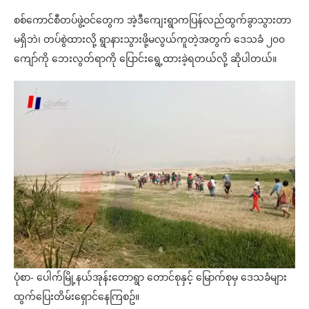
စစ်ကောင်စီတပ်ဖွဲ့ဝင်တွေက အဲ့ဒီကျေးရွာကပြန်လည်ထွက်ခွာသွားတာ
မရှိဘဲ၊ တပ်စွဲထားလို့ ရွာနားသွားဖို့မလွယ်ကူတဲ့အတွက် ဒေသခံ ၂၀၀
ကျော်ကို ဘေးလွတ်ရာကို ပြောင်းရွေ့ထားခဲ့ရတယ်လို့ ဆိုပါတယ်။
ပုံစာ- ပေါက်မြို့နယ်အုန်းတောရွာ တောင်စုနှင့် မြောက်စုမှ ဒေသခံများ
ထွက်ပြေးတိမ်းရှောင်နေကြစဥ်။