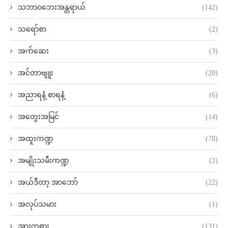
သဘာဝဘေးအန္တရာယ်
(142)
သရော်စာ
(2)
အက်ဆေး
(3)
အင်တာဗျူး
(20)
အညာရနံ့ စာရနံ့
(6)
အတွေးအမြင်
(14)
အထူးကဏ္ဍ
(78)
အမျိုးသမီးကဏ္ဍ
(2)
အယ်ဒီတာ့ အာဘော်
(22)
အလုပ်သမား
(1)
အားကစား
(131)