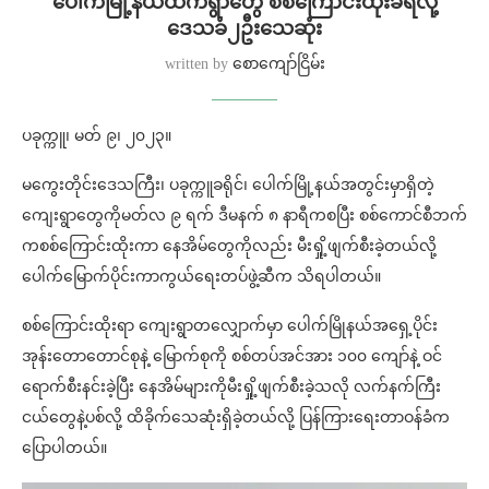
ပေါက်မြို့နယ်ထဲကရွာတွေ စစ်ကြောင်းထိုးခံရလို့
ဒေသခံ၂ဦးသေဆုံး
written by
စောကျော်ငြိမ်း
ပခုက္ကူ၊ မတ် ၉၊ ၂၀၂၃။
မကွေးတိုင်းဒေသကြီး၊ ပခုက္ကူခရိုင်၊ ပေါက်မြို့နယ်အတွင်းမှာရှိတဲ့
ကျေးရွာတွေကိုမတ်လ ၉ ရက် ဒီမနက် ၈ နာရီကစပြီး စစ်ကောင်စီဘက်
ကစစ်ကြောင်းထိုးကာ နေအိမ်တွေကိုလည်း မီးရှို့ဖျက်စီးခဲ့တယ်လို့
ပေါက်မြောက်ပိုင်းကာကွယ်ရေးတပ်ဖွဲ့ဆီက သိရပါတယ်။
စစ်ကြောင်းထိုးရာ ကျေးရွာတလျှောက်မှာ ပေါက်မြိုနယ်အရှေ့ပိုင်း
အုန်းတောတောင်စုနဲ့ မြောက်စုကို စစ်တပ်အင်အား ၁၀၀ ကျော်နဲ့ ဝင်
ရောက်စီးနင်းခဲ့ပြီး နေအိမ်များကိုမီးရှို့ဖျက်စီးခဲ့သလို လက်နက်ကြီး
ငယ်တွေနဲ့ပစ်လို့ ထိခိုက်သေဆုံးရှိခဲ့တယ်လို့ ပြန်ကြားရေးတာဝန်ခံက
ပြောပါတယ်။