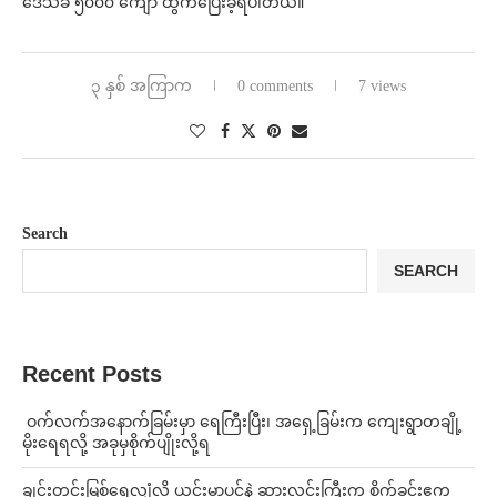
ဒေသခံ ၅၀၀၀ ကျော် ထွက်ပြေးခဲ့ရပါတယ်။
၃ နှစ် အကြာက
0 comments
7 views
Search
SEARCH
Recent Posts
⁩ ⁨ဝက်လက်အနောက်ခြမ်းမှာ ရေကြီးပြီး၊ အရှေ့ခြမ်းက ကျေးရွာတချို့
မိုးရေရလို့ အခုမှစိုက်ပျိုးလို့ရ
ချင်းတွင်းမြစ်ရေလျှံလို့ ယင်းမာပင်နဲ့ ဆားလင်းကြီးက စိုက်ခင်းဧက