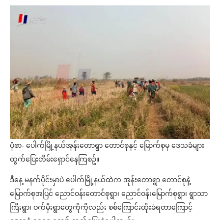
ပုံစာ- ပေါက်မြို့နယ်အုန်းတောရွာ တောင်စုနှင့် မြောက်စုမှ ဒေသခံများ
ထွက်ပြေးတိမ်းရှောင်နေကြစဥ်။
ဒီနေ့ မနက်ပိုင်းမှာပဲ ပေါက်မြို့နယ်ထဲက အုန်းတောရွာ တောင်စုနဲ့
မြောက်စုအပြင် ညောင်ဝန်းတောင်စုရွာ၊ ညောင်ဝန်းမြောက်စုရွာ၊ ရွာသာ
ကြီးရွာ၊ ဝက်မှီးရွာတွေကိုကိုလည်း စစ်ကြောင်းထိုးခံရတာကြောင့်