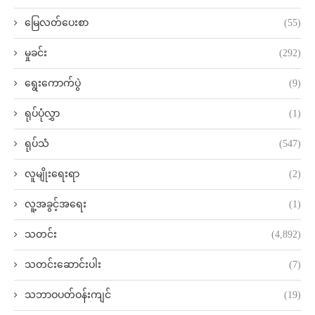
မြေလတ်ပေးစာ
(55)
မှုခင်း
(292)
ရွေးကောက်ပွဲ
(9)
ရုပ်ပုံလွှာ
(1)
ရုပ်သံ
(547)
လူမျိုးရေးရာ
(2)
လူ့အခွင့်အရေး
(1)
သတင်း
(4,892)
သတင်းဆောင်းပါး
(7)
သဘာဝပတ်ဝန်းကျင်
(19)