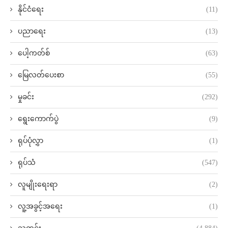
နိုင်ငံရေး
(11)
ပညာရေး
(13)
ပေါ့ကတ်စ်
(63)
မြေလတ်ပေးစာ
(55)
မှုခင်း
(292)
ရွေးကောက်ပွဲ
(9)
ရုပ်ပုံလွှာ
(1)
ရုပ်သံ
(547)
လူမျိုးရေးရာ
(2)
လူ့အခွင့်အရေး
(1)