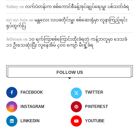
Sidney
on
လက်ပံတန်းက စစ်ကောင်စီခန့်အုပ်ချုပ်ရေးမှူး ပစ်သတ်ခံရ
nyi nyi lwin
on
မန္တလေး လပခတိုင်းမှူး စစ်ဆေးရုံမှာ လူနာကြည့်ရင်း
ရုပ်ထွက်ပြ
Jefferson
on
၁၀ ရက်ကြာစစ်ကြောင်းထိုးခံရတဲ့ ကန့်ဘလူမှာ ဒေသခံ
၁၁ ဦးသေဆုံးပြီး လူနေအိမ် ၄၀၀ ကျော် မီးရှို့ခံရ
FOLLOW US
FACEBOOK
TWITTER
INSTAGRAM
PINTEREST
LINKEDIN
YOUTUBE