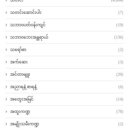
သတင်း
(4,884)
သတင်းဆောင်းပါး
(7)
သဘာဝပတ်ဝန်းကျင်
(19)
သဘာဝဘေးအန္တရာယ်
(136)
သရော်စာ
(2)
အက်ဆေး
(3)
အင်တာဗျူး
(20)
အညာရနံ့ စာရနံ့
(6)
အတွေးအမြင်
(14)
အထူးကဏ္ဍ
(78)
အမျိုးသမီးကဏ္ဍ
(2)