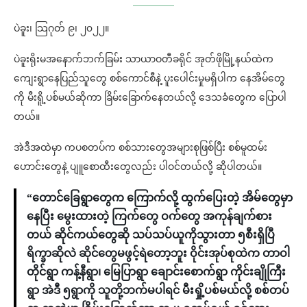
ပဲခူး၊ သြဂုတ် ၉၊ ၂၀၂၂။
ပဲခူးရိုးမအနောက်ဘက်ခြမ်း သာယာဝတီခရိုင် အုတ်ဖိုမြို့နယ်ထဲက
ကျေးရွာနေပြည်သူတွေ စစ်ကောင်စီနဲ့ ပူးပေါင်းမှုမရှိပါက နေအိမ်တွေ
ကို မီးရိူ့ပစ်မယ်ဆိုကာ ခြိမ်းခြောက်နေတယ်လို့ ဒေသခံတွေက ပြောပါ
တယ်။
အဲဒီအထဲမှာ ကပစတပ်က စစ်သားတွေအများစုဖြစ်ပြီး စစ်မူထမ်း
ဟောင်းတွေနဲ့ ပျူစောထီးတွေလည်း ပါဝင်တယ်လို့ ဆိုပါတယ်။
“တောင်ခြေရွာတွေက ကြောက်လို့ ထွက်ပြေးတဲ့ အိမ်တွေမှာ
နေပြီး မွေးထားတဲ့ ကြက်တွေ ဝက်တွေ အကုန်ချက်စား
တယ် ဆိုင်ကယ်တွေဆို သပ်သပ်ယူကိုသွားတာ ၅စီးရှိပြီ
ရိက္ခာဆိုလဲ ဆိုင်တွေမဖွင့်ရဲတော့ဘူး ဝိုင်းအုပ်စုထဲက တာဝါ
တိုင်ရွာ ကန့်နီရွာ၊ မြေပြာရွာ ချောင်းစောက်ရွာ ကိုင်းချိုကြီး
ရွာ အဲဒီ ၅ရွာကို သူတို့ဘက်မပါရင် မီးရှို့ပစ်မယ်လို့ စစ်တပ်