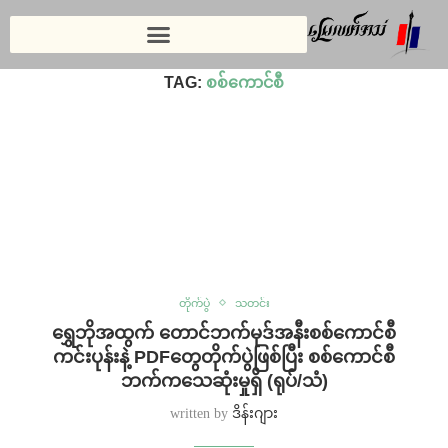
Home
»
စစ်‌ကောင်စီ
TAG:
စစ်‌ကောင်စီ
တိုက်ပွဲ
သတင်း
ရွှေဘိုအထွက် တောင်ဘက်မုဒ်အနီးစစ်ကောင်စီ
ကင်းပုန်းနဲ့ PDFတွေတိုက်ပွဲဖြစ်ပြီး စစ်ကောင်စီ
ဘက်ကသေဆုံးမှုရှိ (ရုပ်/သံ)
written by
ဒိန်းဂျား