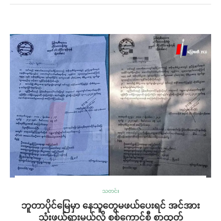
သတင်း
ဘူတာပိုင်မြေမှာ နေသူတွေမဖယ်ပေး‌ရင် အင်အား
သုံးဖယ်ရှားမယ်လို့ စစ်‌ကောင်စီ စာထုတ်