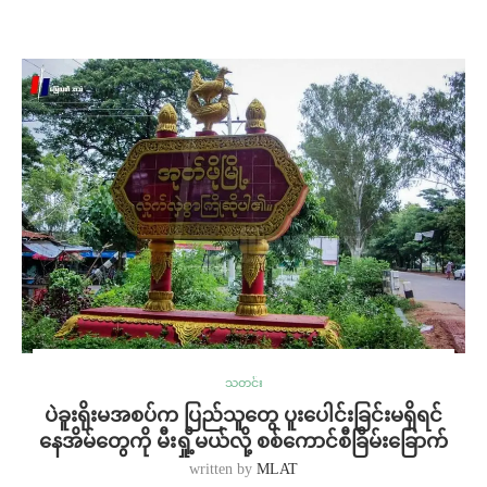
သတင်း
ပဲခူးရိုးမအစပ်က ပြည်သူတွေ ပူးပေါင်းခြင်းမရှိရင်
နေအိမ်တွေကို မီးရှို့မယ်လို့ စစ်ကောင်စီခြိမ်းခြောက်
written by
MLAT