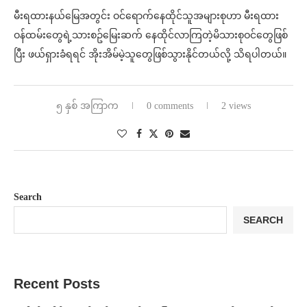
မီးရထားနယ်မြေအတွင်း ဝင်ရောက်နေထိုင်သူအများစုဟာ မီးရထား
ဝန်ထမ်းတွေရဲ့သားစဥ်‌မြေးဆက်‌‌ နေထိုင်လာကြတဲ့မိသားစုဝင်‌တွေဖြစ်
ပြီး ဖယ်ရှားခံရရင် အိုးအိမ်မဲ့သူတွေဖြစ်သွားနိုင်တယ်လို့ သိရပါတယ်။
၅ နှစ် အကြာက
0 comments
2 views
Search
SEARCH
Recent Posts