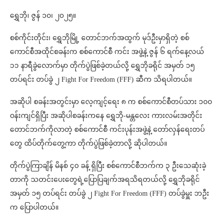
ရွှေဘို၊ ဇွန် ၁၀၊ ၂၀၂၅။
စစ်ကိုင်းတိုင်း၊ ရွှေဘိုမြို့‌ တောင်ဘက်အထွက် မုဒ်ဦးမှာရှိတဲ့ စစ်
ကောင်စီအထိုင်စခန်းက စစ်ကောင်စီ ကင်း အဖွဲ့နဲ့ ဇွန် ၆ ရက်နေ့လယ်
၁၁ နာရီခွဲလောက်မှာ တိုက်ပွဲဖြစ်ခဲ့တယ်လို့ ရွှေဘိုခရိုင် အမှတ် ၁၅
တပ်ရင်း တပ်ခွဲ ၂ Fight For Freedom (FFF) ဆီက သိရပါတယ်။
အဆိုပါ စခန်းအတွင်းမှာ လေ့ကျင့်ရေး ၈ က စစ်ကောင်စီတပ်သား ၁၀၀
ဝန်းကျင်ရှိပြီး အဆိုပါစခန်းကနေ ရွှေဘို-မန္တလေး ကားလမ်းအတိုင်း
တောင်ဘက်ကိုလာတဲ့ စစ်ကောင်စီ ကင်းပုန်းအဖွဲ့နဲ့ တော်လှန်ရေးတပ်
တွေ ထိပ်တိုက်တွေ့ကာ တိုက်ပွဲဖြစ်ခဲ့တာလို့ ဆိုပါတယ်။
တိုက်ပွဲကြာချိန် မိနစ် ၄၀ ခန့် ရှိပြီး စစ်ကောင်စီဘက်က ၃ ဦးသေဆုံးခဲ့
တာကို သတင်းပေးတွေရဲ့ပြောပြချက်အရသိရတယ်လို့ ရွှေဘိုခရိုင်
အမှတ် ၁၅ တပ်ရင်း တပ်ခွဲ ၂ Fight For Freedom (FFF) တပ်ခွဲမှူး ဘဦး
က ပြောပါတယ်။