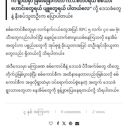
က ရွာထဲမှာ ခြိမ်းခြောက်တာ က.ပ.စတပ်ရယ် စစ်သား
ဟောင်းတွေရယ် ပျူတွေရယ် ပါတယ်လေ”
လို့ ဒေသခံတွေ
နဲ့ နီးစပ်သူတဦးက ပြောပါတယ်။
စစ်ကောင်စီတွေမှာ လက်နက်ငယ်တွေအပြင် RPG ၅ လက်၊ ၄၀ မမ ဗုံး
သီးတွေလည်းပါဝင်ပြီး နေ့စဥ်သောက်စားမူးယစ်နေကြသလို နေအိမ်
အတွင်းက ပစ္စည်းတွေကို အုပ်စုဖွဲ့ ခိုးယူတာအပြင် တဦးချင်းခိုးယူတာ
တွေလည်း ရှိတယ်လို့ သိရပါတယ်။
အဲဒီဒေသမှာ မကြာခဏ စစ်ကောင်စီနဲ့ ဒေသခံ ပီဒီအက်ဖ်တွေ ထိတွေ့
တိုက်ပွဲဖြစ်ပွားခဲ့ပြီး စစ်ကောင်စီက အထိနာနေတာလည်းဖြစ်သလို စစ်
ကောင်စီက အခုလိုရွာထဲမှာ ဝင်ရောက်တပ်စွဲနေတဲ့ အတွက် ဒေသခံ
ရွာသားတွေဟာ နေအိမ်တွေကို စွန့်ခွာပြေးနေရတယ်လို့ သိရပါတယ်။
၄ နှစ် အကြာက
0 comments
2 views