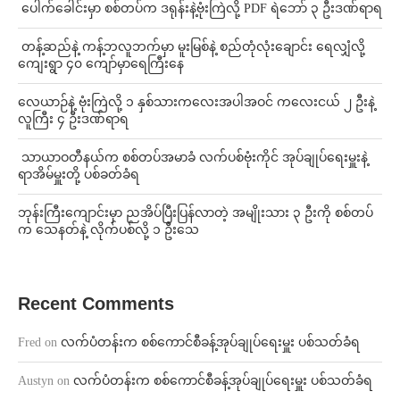
⁩ ⁨ပေါက်ခေါင်းမှာ စစ်တပ်က ဒရုန်းနဲ့ဗုံးကြဲလို့ PDF ရဲဘော် ၃ ဦးဒဏ်ရာရ
⁩ ⁨တန့်ဆည်နဲ့ ကန့်ဘလူဘက်မှာ မူးမြစ်နဲ့ စည်တုံလုံးချောင်း ရေလျှံလို့
ကျေးရွာ ၄၀ ကျော်မှာရေကြီးနေ
⁨လေယာဉ်နဲ့ ဗုံးကြဲလို့ ၁ နှစ်သားကလေးအပါအဝင် ကလေးငယ် ၂ ဦးနဲ့
လူကြီး ၄ ဦးဒဏ်ရာရ
⁩ ⁨သာယာဝတီနယ်က စစ်တပ်အမာခံ လက်ပစ်ဗုံးကိုင် အုပ်ချုပ်ရေးမှူးနဲ့
ရာအိမ်မှူးတို့ ပစ်ခတ်ခံရ
ဘုန်းကြီးကျောင်းမှာ ညအိပ်ပြီးပြန်လာတဲ့ အမျိုးသား ၃ ဦးကို စစ်တပ်
က သေနတ်နဲ့ လိုက်ပစ်လို့ ၁ ဦးသေ
Recent Comments
Fred
on
လက်ပံတန်းက စစ်ကောင်စီခန့်အုပ်ချုပ်ရေးမှူး ပစ်သတ်ခံရ
Austyn
on
လက်ပံတန်းက စစ်ကောင်စီခန့်အုပ်ချုပ်ရေးမှူး ပစ်သတ်ခံရ