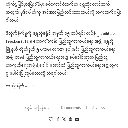
တိုက်ပွဲဖြစ်ပွားပြီးချိန်မှာ စစ်ကောင်စီဘက်က ရွှေဘိုတောင်ဘက်
အထွက် မုဒ်ပေါက်ကို အင်အားဖြည့်တင်းထားတယ်လို့ သူကဆက်ပြော
ပါတယ်။
ဒီတိုက်ခိုက်မှုကို ရွှေဘိုခရိုင် အမှတ် ၁၅ တပ်ရင်း တပ်ခွဲ ၂ Fight For
Freedom (FFF)၊ တောကျီးကန်း ပြည်သူ့ကာကွယ်ရေး အဖွဲ့၊ ရွှေဘို
မြို့နယ် တိုက်နယ် ၅ ပကဖ၊ တဂဏ နဂါးမင်း ပြည်သူ့ကာကွယ်ရေး
အဖွဲ့၊ ဇာမနီ ပြည်သူ့ကာကွယ်ရေးအဖွဲ့၊ ခွပ်ဒေါင်းရာဇာ ပြည်သူ့
ကာကွယ်ရေးအဖွဲ့ နဲ့ ဒေါင်းအောင်လံ ပြည်သူ့ကာကွယ်ရေးအဖွဲ့ တို့က
ပူးပေါင်းပြုလုပ်ခဲ့တာလို့ သိရပါတယ်။
တည်းဖြတ် – HP
၁ နှစ် အကြာက
0 comments
3 views