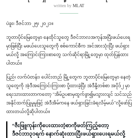
written by
MLAT
ပဲခူး၊ ဒီဇင်ဘာ ၂၅၊ ၂၀၂၁။
ဘူတာပိုင်မြေတွေမှာ နေထိုင်သူတွေ ဒီဇင်ဘာလအကုန်အပြီးဖယ်ပေးရ
မှာဖြစ်ပြီး မဖယ်ပေးသူတွေကို စစ်ကောင်စီက အင်အားသုံးပြီး ဖယ်ရှား
မယ်လို့ အကြောင်းကြားစာတွေ သက်ဆိုင်ရာမြို့တွေမှာ ထုတ်ပြန်ထား
ပါတယ်။
ပြည်၊ လက်ပံတန်း၊ ပေါင်းတည် မြို့တွေက ဘူတာ‌ပိုင်မြေတွေမှာ နေတဲ့
သူတွေကို အဲ့ဒီအကြောင်းကြားစာ ပို့ထားခဲ့ပြီး အဲဒီနို့တစ်စာ အပိုဒ်၂ မှာ
ရေးသားထားတာကတော့ “အိမ်ဥပစာမှထွက်ခွာ၍မသွားလျင် သင်သည်
အနိုင်ထက်ပြုမူမူဖြင့် အဲဒီအိမ်ကနေ ဖယ်ရှားခြင်းခံရလိမ့်မယ်”လို့ဖော်ပြ
ထားတယ်လို့ဆိုပါတယ်။
“ဇီးဖြူကုန်းကိုပေးထားတဲ့စာကိုဖတ်ကြည့်တော့
ဒီဇင်ဘာ၃၁ရက်‌ နောက်ဆုံးထားပြီးဖယ်ရှားပေးရမယ်လို့