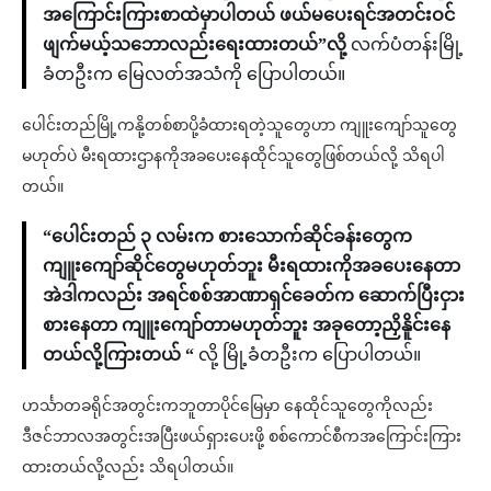
အကြောင်းကြားစာထဲမှာပါတယ် ဖယ်မပေးရင်အတင်းဝင်
ဖျက်မယ့်သဘောလည်းရေးထားတယ်”လို့
လက်ပံတန်းမြို့
ခံတဦးက မြေလတ်အသံကို ပြောပါတယ်။
ပေါင်းတည်မြို့ကနို့တစ်စာပို့ခံထားရတဲ့သူတွေဟာ ကျူးကျော်သူတွေ
မဟုတ်ပဲ မီးရထားဌာနကိုအခပေးနေထိုင်သူတွေဖြစ်တယ်လို့ သိရပါ
တယ်။
“ပေါင်းတည် ၃ လမ်းက စား‌သောက်ဆိုင်ခန်းတွေက
ကျူးကျော်ဆိုင်တွေမဟုတ်ဘူး မီးရထားကိုအခပေးနေတာ
အဲဒါကလည်း အရင်စစ်အာဏာရှင်ခေတ်က ဆောက်ပြီးငှား
စားနေတာ ကျူးကျော်တာမဟုတ်ဘူး အခုတော့ညှိနိူင်းနေ
တယ်လို့ကြားတယ် “
လို့ မြို့ခံတဦး‌က ပြောပါတယ်။
ဟင်္သာတခရိုင်အတွင်းကဘူတာပိုင်မြေမှာ နေထိုင်သူ‌တွေကိုလည်း
ဒီဇင်ဘာလအတွင်းအပြီးဖယ်ရှားပေးဖို့ စစ်ကောင်စီကအကြောင်းကြား
ထားတယ်လို့လည်း သိရပါတယ်။