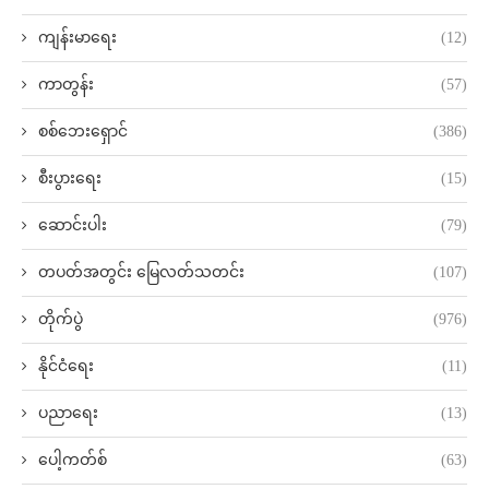
ကျန်းမာရေး
(12)
ကာတွန်း
(57)
စစ်ဘေးရှောင်
(386)
စီးပွားရေး
(15)
ဆောင်းပါး
(79)
တပတ်အတွင်း မြေလတ်သတင်း
(107)
တိုက်ပွဲ
(976)
နိုင်ငံရေး
(11)
ပညာရေး
(13)
ပေါ့ကတ်စ်
(63)