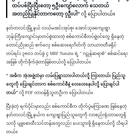
ထပ်ပစ်ပြီးပြီးတော့ ၅ဦးကျော်လောက် သေတယ်
အတည်ပြုနိုင်တာကတော့ ၇ဦးပါ”
လို့ ပြောပါတယ်။
နတ်တလင်းမြို့နယ် လယ်မအင်းအုပ်စု၊ အောင်သုခကျေးရွာ
ဘုန်းကြီးကျောင်းမှာတပ်စွဲထားတဲ့ စစ်ကောင်စီတပ်ဖွဲ့ဝင်တွေ ရှိနေတဲ့
တောင်ညိုဆည် စက်လှေ စစ်ဆေးရေးဂိတ်ကို သာယာဝတီခရိုင်
တပ်ရင်း ၃၈၀၁ တပ်ခွဲ ၄ MRF Nattalin ရဲ့ ” ဂဠုန်ဆရာစံ” စစ်ဆင်ရေး
အဖြစ် တိုက်ခိုက်ခဲ့တာဖြစ်တယ်လို့ ပြောပါတယ်။
” အဓိက အဲ့အဖွဲ့ထဲမှာ လမ်းပြရွာသားပါတယ်လို့ ကြားတယ်၊ ပြည်သူ
တွေကို ပြောချင်တာက စစ်ကောင်စီနဲ့ ဝေးဝေးနေပါလို့ ပြောချင်ပါ
တယ်”
လို့ PDF တာဝန်ရှိသူတဦးက ပြောပါတယ်။
ပြီးခဲ့တဲ့ ရက်ပိုင်းမှာလည်း စစ်ကောင်စီက တိုက်ပွဲမကြာခဏ ဖြစ်နေတဲ့
နတ်တလင်းမြို့နယ်က ကျေးရွာပြည်သူတွေကို လာစည်းရုံးတာတွေရှိ
သလို ပျူစောထီးသင်တန်းတွေလည်း ပေးသွားဖို့ ရှိနေတယ်လို့ သိရပါ
တယ်။