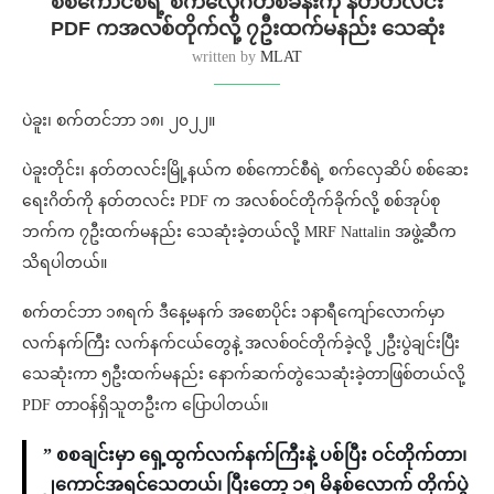
စစ်ကောင်စီရဲ့ စက်လှေဂိတ်စခန်းကို နတ်တလင်း
PDF ကအလစ်တိုက်လို့ ၇ဦးထက်မနည်း သေဆုံး
written by
MLAT
ပဲခူး၊ စက်တင်ဘာ ၁၈၊ ၂၀၂၂။
ပဲခူးတိုင်း၊ နတ်တလင်းမြို့နယ်က စစ်ကောင်စီရဲ့ စက်လှေဆိပ် စစ်ဆေး
ရေးဂိတ်ကို နတ်တလင်း PDF က အလစ်ဝင်တိုက်ခိုက်လို့ စစ်အုပ်စု
ဘက်က ၇ဦးထက်မနည်း သေဆုံးခဲ့တယ်လို့ MRF Nattalin အဖွဲ့ဆီက
သိရပါတယ်။
စက်တင်ဘာ ၁၈ရက် ဒီနေ့မနက် အစောပိုင်း ၁နာရီကျော်လောက်မှာ
လက်နက်ကြီး လက်နက်ငယ်တွေနဲ့ အလစ်ဝင်တိုက်ခဲ့လို့ ၂ဦးပွဲချင်းပြီး
သေဆုံးကာ ၅ဦးထက်မနည်း နောက်ဆက်တွဲသေဆုံးခဲ့တာဖြစ်တယ်လို့
PDF တာဝန်ရှိသူတဦးက ပြောပါတယ်။
” စစချင်းမှာ ရှေ့ထွက်လက်နက်ကြီးနဲ့ ပစ်ပြီး ဝင်တိုက်တာ၊
၂ကောင်အရင်သေတယ်၊ ပြီးတော့ ၁၅ မိနစ်လောက် တိုက်ပွဲ