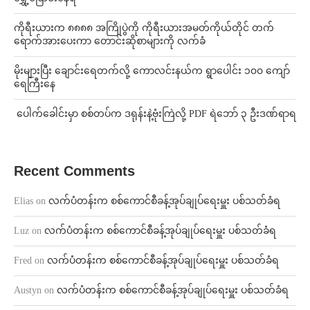
ကိုရီးယားက ၈၈၈၈ အကြိုပွဲကို ကိုရီးယားအမတ်ကိုယ်တိုင် တက်
ရောက်အားပေးကာ တောင်းဆိုစာများကို လက်ခံ
⁨မိုးများပြီး ချောင်းရေတက်လို့ ကောလင်းနယ်က ရွာပေါင်း ၁၀၀ ကျော်
ရေကြီးနေ
⁩ ⁨ပေါက်ခေါင်းမှာ စစ်တပ်က ဒရုန်းနဲ့ဗုံးကြဲလို့ PDF ရဲဘော် ၃ ဦးဒဏ်ရာရ
Recent Comments
Elias
on
လက်ပံတန်းက စစ်ကောင်စီခန့်အုပ်ချုပ်ရေးမှူး ပစ်သတ်ခံရ
Luz
on
လက်ပံတန်းက စစ်ကောင်စီခန့်အုပ်ချုပ်ရေးမှူး ပစ်သတ်ခံရ
Fred
on
လက်ပံတန်းက စစ်ကောင်စီခန့်အုပ်ချုပ်ရေးမှူး ပစ်သတ်ခံရ
Austyn
on
လက်ပံတန်းက စစ်ကောင်စီခန့်အုပ်ချုပ်ရေးမှူး ပစ်သတ်ခံရ