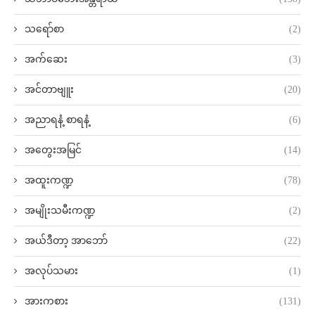
သရော်စာ
(2)
အက်ဆေး
(3)
အင်တာဗျူး
(20)
အညာရနံ့ စာရနံ့
(6)
အတွေးအမြင်
(14)
အထူးကဏ္ဍ
(78)
အမျိုးသမီးကဏ္ဍ
(2)
အယ်ဒီတာ့ အာဘော်
(22)
အလုပ်သမား
(1)
အားကစား
(131)