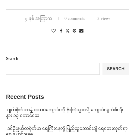
၄ နှစ် အကြာက
0 comments
2 views
Search
SEARCH
Recent Posts
⁨⁩ ⁨ဂျက်ဖိုက်တာနဲ့ စာသင်ကျောင်းကို ဗုံးကြဲသွားလို့ ကျောင်းပျက်စီးပြီး
နွား ၁၃ ကောင်သေ
⁩ ⁨ခင်ဦးနယ်တဝိုက်မှာ ရေကြီးနေလို့ ပြည်သူသောင်းချီ ရေဘေးလွတ်ရာ
ရွှေ့ပြောင်းနေရ