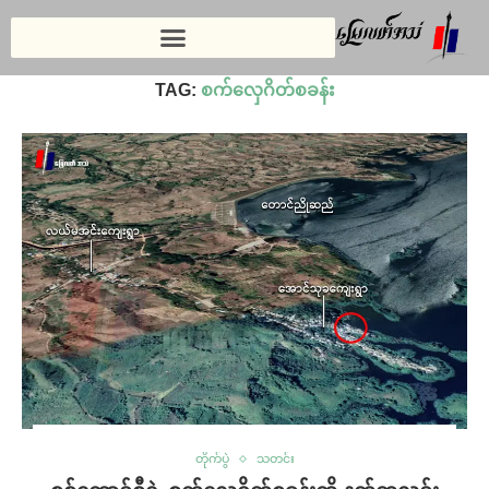
Home
»
စက်လှေဂိတ်စခန်း
TAG:
စက်လှေဂိတ်စခန်း
တိုက်ပွဲ
သတင်း