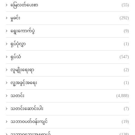
မြေလတ်ပေးစာ
(55)
မှုခင်း
(292)
ရွေးကောက်ပွဲ
(9)
ရုပ်ပုံလွှာ
(1)
ရုပ်သံ
(547)
လူမျိုးရေးရာ
(2)
လူ့အခွင့်အရေး
(1)
သတင်း
(4,888)
သတင်းဆောင်းပါး
(7)
သဘာဝပတ်ဝန်းကျင်
(19)
သဘာဝဘေးအန္တရာယ်
(138)