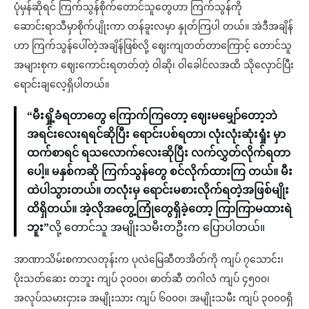
ပုံမှန်ဆိုရင် ကြက်သွန်စိုက်တောင်သူတွေဟာ ကြက်သွန်ကို
ဆောင်းရာသီမှာစိုက်ပျိုးကာ တန်ခူးလမှာ နှုတ်ကြပါ တယ်။ အဲဒီအချိန်
ဟာ ကြက်သွန်ပေါ်တဲ့အချိန်ဖြစ်လို့ ဈေးကျတတ်တာကြောင့် တောင်သူ
အများစုက ဈေးကောင်းရတတ်တဲ့ ဝါဆို၊ ဝါခေါင်လအထိ သိုလှောင်ပြီး
ရောင်းချလေ့ရှိပါတယ်။
“မီးရှို့ခံရတာတွေ ကြောက်ကြတော့ ဈေးမမျှော်တော့ဘဲ
အရင်းလေးရရင်ဆိုပြီး ရောင်းပစ်ရတာ၊ လုံးလုံးဆုံးရှုံး မှာ
ထက်စာရင် ရသလောက်လေးဆိုပြီး လက်လွှတ်လိုက်ရတာ
ပေါ့။ မနှစ်က‌ဆို ကြက်သွန်တွေ စင်လိုက်ထားကြ တယ်။ မီး
ထဲပါသွားတယ်။ တလုံးမှ ရောင်းမစားလိုက်ရတဲ့အဖြစ်မျိုး
ထိရှိတယ်။ အဲ့လိုအတွေ့ကြုံတွေရှိခဲ့တော့ ကြာကြာမထားရဲ
ဘူး”
လို့ တောင်သူ အမျိုးသမီးတဦးက ပြောပါတယ်။
အာဏာသိမ်းစကာလတုန်းက ပုလဲမြေဆီတအိတ်ကို ကျပ် ၇သောင်း၊
ပိုးသတ်ဆေး တဘူး ကျပ် ၃၀၀၀၊ ဓာတ်ဆီ တဂါလံ ကျပ် ၄၅၀၀၊
အလုပ်သမားငှားခ အမျိုးသား ကျပ် ၆၀၀၀၊ အမျိုးသမီး ကျပ် ၃၀၀၀ရှိ