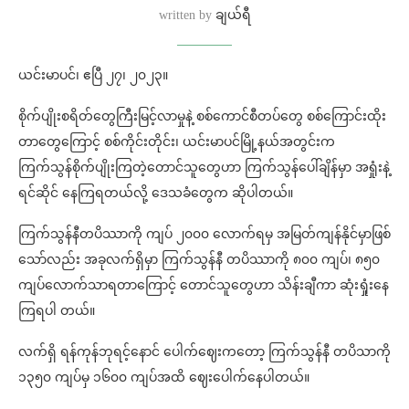
written by
ချယ်ရီ
ယင်းမာပင်၊ ဧပြီ ၂၇၊ ၂၀၂၃။
စိုက်ပျိုးစရိတ်တွေကြီးမြင့်လာမှုနဲ့ စစ်ကောင်စီတပ်တွေ စစ်ကြောင်းထိုး
တာတွေကြောင့် စစ်ကိုင်းတိုင်း၊ ယင်းမာပင်မြို့နယ်အတွင်းက
ကြက်သွန်စိုက်ပျိုးကြတဲ့တောင်သူတွေဟာ ကြက်သွန်ပေါ်ချိန်မှာ အရှုံးနဲ့
ရင်ဆိုင် နေကြရတယ်လို့ ဒေသခံတွေက ဆိုပါတယ်။
ကြက်သွန်နီတပိဿာကို ကျပ် ၂၀၀၀ လောက်ရမှ အမြတ်ကျန်နိုင်မှာဖြစ်
သော်လည်း အခုလက်ရှိမှာ ကြက်သွန်နီ တပိဿာကို ၈၀၀ ကျပ်၊ ၈၅၀
ကျပ်လောက်သာရတာကြောင့် တောင်သူတွေဟာ သိန်းချီကာ ဆုံးရှုံးနေ
ကြရပါ တယ်။
လက်ရှိ ရန်ကုန်ဘုရင့်နောင် ပေါက်ဈေးကတော့ ကြက်သွန်နီ တပိသာကို
၁၃၅၀ ကျပ်မှ ၁၆၀၀ ကျပ်အထိ ဈေးပေါက်နေပါတယ်။