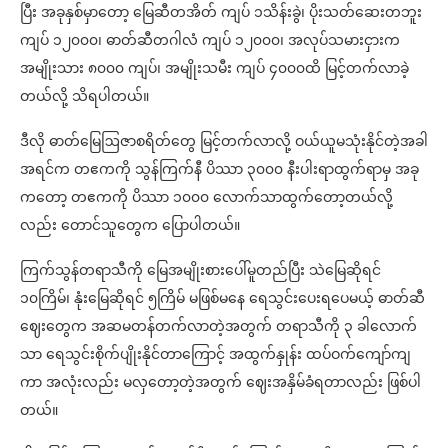
ပြီး အခုနှစ်မှာတော့ မြေဆီတအိတ် ကျပ် ၁သိန်းခွဲ၊ ပိုးသတ်ဆေးတဘူး
ကျပ် ၁၂၀၀၀၊ ဓာတ်ဆီတဂါလံ ကျပ် ၁၂၀၀၀၊ အလုပ်သမားငှားက
အမျိုးသား ၈၀၀၀ ကျပ်၊ အမျိုးသမီး ကျပ် ၄၀၀၀ထိ ‌မြင့်တက်လာခဲ့
တယ်လို့ သိရပါတယ်။
ဒီလို ဓာတ်မြေဩဇာစရိတ်တွေ မြင့်တက်လာလို့ ဝယ်ယူမသုံးနိုင်တဲ့အခါ
အရင်က တဧကကို သွန်ကြက်နီ ပိဿာ ၃၀၀၀ နီးပါးရာထွက်ရာမှ အခု
ကတော့ တဧကကို ပိဿာ ၁၀၀၀ လောက်သာထွက်တော့တယ်လို့
လည်း တောင်သူတွေက ပြောပါတယ်။
ကြက်သွန်တရာသီကို မြေအမျိုးစားပေါ်မူတည်ပြီး သဲမြေဆိုရင်
၁၀ကြိမ်၊ နုံးမြေဆိုရင် ၅ကြိမ် မဖြစ်မနေ ရေသွင်းပေးရပေမယ့် ဓာတ်ဆီ
ဈေးတွေက အဆမတန်တက်လာတဲ့အတွက် တရာသီကို ၃ ခါလောက်
သာ ရေသွင်းစိုက်ပျိုးနိုင်တာကြောင့် အထွက်နှုန်း ထပ်ဝက်ကျော်ကျ
ကာ အလုံးလည်း မလှတော့တဲ့အတွက် ဈေးအနှိမ်ခံရတာလည်း ဖြစ်ပါ
တယ်။