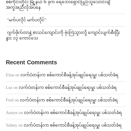
စစ်ကိုင်းတိုင်း မြို့နယ် ၆ ခုက ရေဘေးရှောင်ပြည်သူသောင်းချီ
အကူအညီလိုအပ်နေ
⁨ ⁨“မက်ပလိုင် မက်ပလိုင်”
⁨⁩ ⁨ဂျက်ဖိုက်တာနဲ့ စာသင်ကျောင်းကို ဗုံးကြဲသွားလို့ ကျောင်းပျက်စီးပြီး
နွား ၁၃ ကောင်သေ
Recent Comments
Elias
on
လက်ပံတန်းက စစ်ကောင်စီခန့်အုပ်ချုပ်ရေးမှူး ပစ်သတ်ခံရ
Luz
on
လက်ပံတန်းက စစ်ကောင်စီခန့်အုပ်ချုပ်ရေးမှူး ပစ်သတ်ခံရ
Fred
on
လက်ပံတန်းက စစ်ကောင်စီခန့်အုပ်ချုပ်ရေးမှူး ပစ်သတ်ခံရ
Austyn
on
လက်ပံတန်းက စစ်ကောင်စီခန့်အုပ်ချုပ်ရေးမှူး ပစ်သတ်ခံရ
Sidney
on
လက်ပံတန်းက စစ်ကောင်စီခန့်အုပ်ချုပ်ရေးမှူး ပစ်သတ်ခံရ