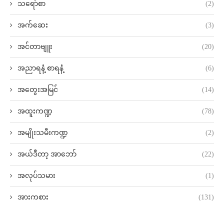
သရော်စာ
(2)
အက်ဆေး
(3)
အင်တာဗျူး
(20)
အညာရနံ့ စာရနံ့
(6)
အတွေးအမြင်
(14)
အထူးကဏ္ဍ
(78)
အမျိုးသမီးကဏ္ဍ
(2)
အယ်ဒီတာ့ အာဘော်
(22)
အလုပ်သမား
(1)
အားကစား
(131)