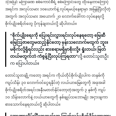
ဒါ့အပြင် မကြာခဏ စစ်ကောင်စီရဲ့ စစ်ကြောင်းတွေ ထိုးနေတာကြောင့်
အရင်က အလုပ်သမား ၁၀ယောက်နဲ့ လုပ်ရမယ့်နေရာမှာ အမြန်ပြီးလိုတဲ့
အတွက် အလုပ်သမား အယောက် ၂၀ လောက်ခေါ်ကာ လုပ်နေရလို့
စိုက်ပျိုးစရိတ်တွေ ပိုကုန်ချတယ်လို့ ဆိုပါတယ်။
“စိုက်ပျိုးရေးကို ပြေးရင်းလွှားရင်းလုပ်နေရတော့ မြေဆီ
မြေဩဇာတွေမထည့်နိုင်တော့ မှန်းသလောက်မထွက် ဘူး။
မစိုက်လို့ရှိရင်လည်း စားစရာမရှိမှာစိုးလို့။ ရှုံးတယ်၊ မြတ်
တယ်မတွက်ဘဲ ကံစွန့်ပြီးလုပ်ကြရတာ”
လို့ တောင်သူတဦး
က ပြောပါတယ်။
တောင်သူတချို့ကတော့ အရင်က ကိုယ်တိုင်စိုက်ပျိုးပါက တနှစ်ကို
ကျပ်သိန်း ၃၀ လောက်ဝင်ငွေရနိုင်တဲ့ လယ်ယာမြေတွေကို အခုအခါ
စိုက်ပျိုးစရိတ်အရင်းအနှီးမတတ်နိုင်တော့တဲ့အတွက် ၃ နှစ်ကို ကျပ်
၁၀ သိန်းလောက်နဲ့ လယ်ယာတွေကို နှစ်ချုပ်သဘောမျိုး အငှားချကာ
စားသောက်နေရတယ်လို့ ဆိုပါတယ်။