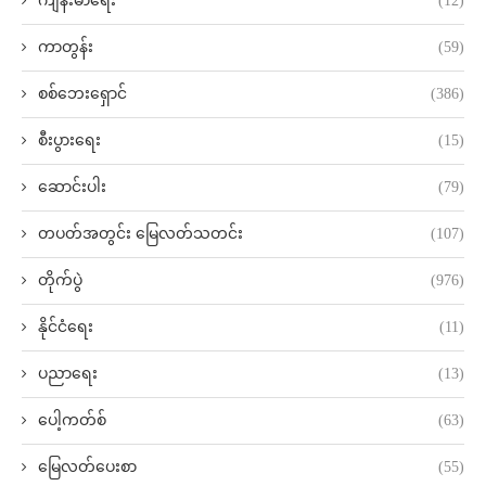
ကျန်းမာရေး
(12)
ကာတွန်း
(59)
စစ်ဘေးရှောင်
(386)
စီးပွားရေး
(15)
ဆောင်းပါး
(79)
တပတ်အတွင်း မြေလတ်သတင်း
(107)
တိုက်ပွဲ
(976)
နိုင်ငံရေး
(11)
ပညာရေး
(13)
ပေါ့ကတ်စ်
(63)
မြေလတ်ပေးစာ
(55)