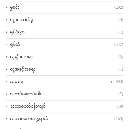
မှုခင်း
(292)
ရွေးကောက်ပွဲ
(9)
ရုပ်ပုံလွှာ
(1)
ရုပ်သံ
(547)
လူမျိုးရေးရာ
(2)
လူ့အခွင့်အရေး
(1)
သတင်း
(4,890)
သတင်းဆောင်းပါး
(7)
သဘာဝပတ်ဝန်းကျင်
(19)
သဘာဝဘေးအန္တရာယ်
(140)