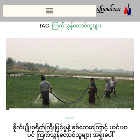
Home
»
ကြက်သွန်တောင်သူများ
TAG:
ကြက်သွန်တောင်သူများ
သတင်း
စိုက်ပျိုးစရိတ်ကြီးမြင့်မှုနဲ့ စစ်ဘေးကြောင့် ယင်းမာ
ပင် ကြက်သွန်တောင်သူများ အရှုံးပေါ်