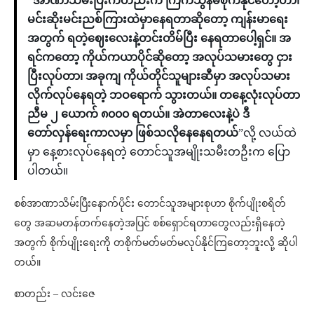
“အာဏာသိမ်းပြီးကတည်းက ကြက်သွန်မစိုက်နိုင်တော့တာ၊
မင်းဆိုးမင်းညစ်ကြားထဲမှာနေရတာဆိုတော့ ကျန်းမာရေး
အတွက် ရတဲ့ဈေးလေးနဲ့တင်းတိမ်ပြီး နေရ‌တာပေါ့ရှင်။ အ
ရင်ကတော့ ကိုယ်ကယာပိုင်ဆိုတော့ အလုပ်သမားတွေ ငှား
ပြီးလုပ်တာ၊ အခုကျ ကိုယ်တိုင်သူများဆီမှာ အလုပ်သမား
လိုက်လုပ်နေရတဲ့ ဘဝရောက် သွားတယ်။ တနေ့လုံးလုပ်တာ
ညီမ ၂ ယောက် ၈၀၀၀ ရတယ်။ အဲတာလေးနဲ့ပဲ ဒီ
တော်လှန်ရေးကာလမှာ ဖြစ်သလိုနေနေရတယ်
”လို့ လယ်ထဲ
မှာ နေ့စားလုပ်နေရတဲ့ တောင်သူအမျိုးသမီးတဦးက ပြော
ပါတယ်။
စစ်အာဏာသိမ်းပြီးနောက်ပိုင်း တောင်သူအများစုဟာ စိုက်ပျိုးစရိတ်
တွေ အဆမတန်တက်နေတဲ့အပြင် စစ်ရှောင်ရတာတွေလည်းရှိနေတဲ့
အတွက် စိုက်ပျိုးရေးကို တစိုက်မတ်မတ်မလုပ်နိုင်ကြတော့ဘူးလို့ ဆိုပါ
တယ်။
စာတည်း – လင်းဇေ