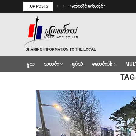
TOP POSTS
⁨ ⁨“မက်ပလိုင် မက်ပလိုင်”
MYAELATT ATHAN
SHARING INFORMATION TO THE LOCAL
မူလ
သတင်း
ရုပ်သံ
ဆောင်းပါး
MUL
Home
»
ကိုရီးယား
TAG