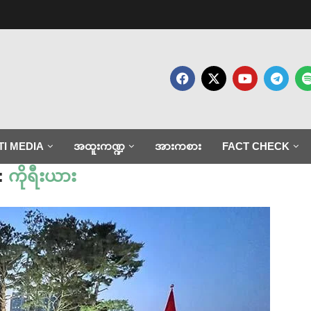
TI MEDIA
အထူးကဏ္ဍ
အားကစား
FACT CHECK
:
ကိုရီးယား