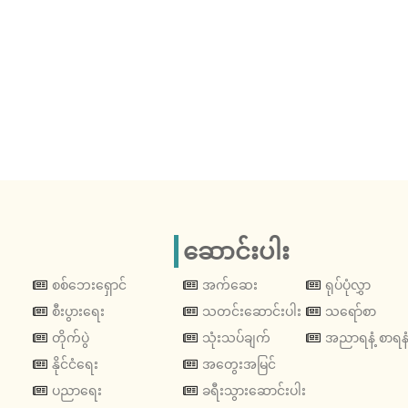
ဆောင်းပါး
စစ်ဘေးရှောင်
အက်ဆေး
ရုပ်ပုံလွှာ
စီးပွားရေး
သတင်းဆောင်းပါး
သရော်စာ
တိုက်ပွဲ
သုံးသပ်ချက်
အညာရနံ့ စာရနံ
နိုင်ငံရေး
အတွေးအမြင်
ပညာရေး
ခရီးသွားဆောင်းပါး