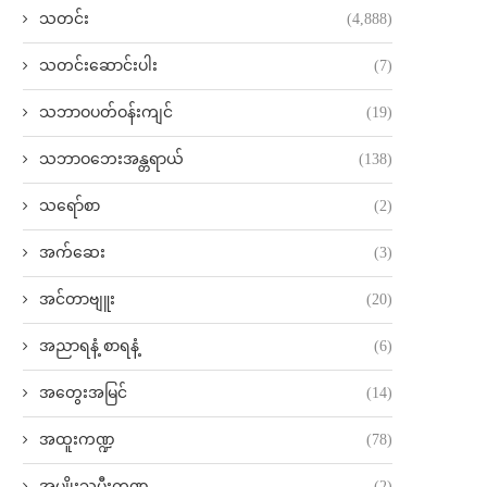
သတင်း
(4,888)
သတင်းဆောင်းပါး
(7)
သဘာဝပတ်ဝန်းကျင်
(19)
သဘာဝဘေးအန္တရာယ်
(138)
သရော်စာ
(2)
အက်ဆေး
(3)
အင်တာဗျူး
(20)
အညာရနံ့ စာရနံ့
(6)
အတွေးအမြင်
(14)
အထူးကဏ္ဍ
(78)
အမျိုးသမီးကဏ္ဍ
(2)