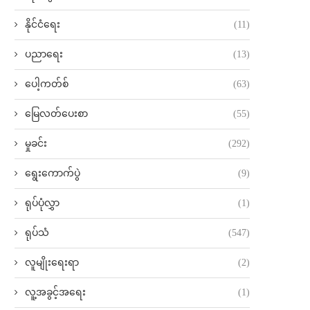
နိုင်ငံရေး
(11)
ပညာရေး
(13)
ပေါ့ကတ်စ်
(63)
မြေလတ်ပေးစာ
(55)
မှုခင်း
(292)
ရွေးကောက်ပွဲ
(9)
ရုပ်ပုံလွှာ
(1)
ရုပ်သံ
(547)
လူမျိုးရေးရာ
(2)
လူ့အခွင့်အရေး
(1)