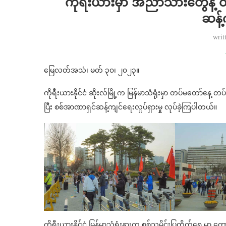
ကိုရီးယားမှာ အညာသားတွေနဲ့ တ
ဆန့်
writ
မြေလတ်အသံ၊ မတ် ၃၀၊ ၂၀၂၃။
ကိုရီးယားနိုင်ငံ ဆိုးလ်မြို့က မြန်မာသံရုံးမှာ တပ်မတော်နေ့ တ
ပြီး စစ်အာဏာရှင်ဆန့်ကျင်ရေးလှုပ်ရှားမှု လုပ်ခဲ့ကြပါတယ်။
ကိုရီးယားနိုင်ငံ မြန်မာသံရုံးနားက စစ်သမိုင်းပြတိုက်ရှေ့မှာ