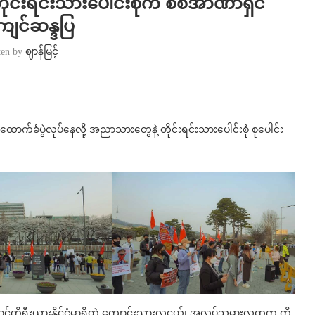
ိုင်းရင်းသားပေါင်းစုံက စစ်အာဏာရှင်
ကျင်ဆန္ဒပြ
ten by
ဈာန်မြင့်
ပ်ထောက်ခံပွဲလုပ်နေလို့ အညာသားတွေနဲ့ တိုင်းရင်းသားပေါင်းစုံ စုပေါင်း
 တောင်ကိုရီးယားနိုင်ငံမှာရှိတဲ့ ကျောင်းသားလူငယ်၊ အလုပ်သမားလူထုက ကို