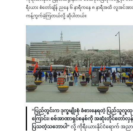
ရီးယား စံတော်ချိန် ညနေ ၆ နာရီကနေ ၈ နာရီအထိ လူအင်အား ၅၀
ကန့်ကွက်ခဲ့ကြတယ်လို့ ဆိုပါတယ်။
“ပြည်တွင်းက ဒုက္ခမျိုးစုံ ခံစားနေရတဲ့ ပြည်သူ
ကြောင်း၊ စစ်အာဏာရှင်စနစ်ကို အဆုံးတိုင်တော်လှ
ပြသတဲ့သဘောပါ”
လို့ ကိုရီးယားနိုင်ငံရောက်