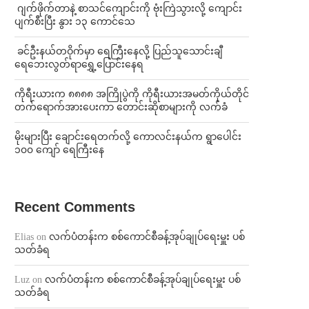
⁨⁩ ⁨ဂျက်ဖိုက်တာနဲ့ စာသင်ကျောင်းကို ဗုံးကြဲသွားလို့ ကျောင်း
ပျက်စီးပြီး နွား ၁၃ ကောင်သေ
⁩ ⁨ခင်ဦးနယ်တဝိုက်မှာ ရေကြီးနေလို့ ပြည်သူသောင်းချီ
ရေဘေးလွတ်ရာရွှေ့ပြောင်းနေရ
ကိုရီးယားက ၈၈၈၈ အကြိုပွဲကို ကိုရီးယားအမတ်ကိုယ်တိုင်
တက်ရောက်အားပေးကာ တောင်းဆိုစာများကို လက်ခံ
⁨မိုးများပြီး ချောင်းရေတက်လို့ ကောလင်းနယ်က ရွာပေါင်း
၁၀၀ ကျော် ရေကြီးနေ
Recent Comments
Elias
on
လက်ပံတန်းက စစ်ကောင်စီခန့်အုပ်ချုပ်ရေးမှူး ပစ်
သတ်ခံရ
Luz
on
လက်ပံတန်းက စစ်ကောင်စီခန့်အုပ်ချုပ်ရေးမှူး ပစ်
သတ်ခံရ