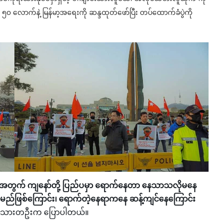
 လောက်နဲ့ မြန်မာ့အရေးကို ဆန္ဒထုတ်ဖော်ပြီး တပ်ထောက်ခံပွဲကို
လူထုအတွက် ကျနော်တို့ ပြည်ပမှာ ရောက်နေတာ နေသာသလိုမနေ
န်မည်ဖြစ်ကြောင်း၊ ရောက်တဲ့နေရာကနေ ဆန့်ကျင်နေကြောင်း
 အညာသားတဦးက ပြောပါတယ်။