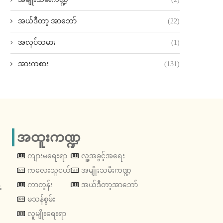
အယ်ဒီတာ့ အာဘော်
(22)
အလုပ်သမား
(1)
အားကစား
(131)
အထူးကဏ္ဍ
ကျားမရေးရာ
လူ့အခွင့်အရေး
ကလေးသူငယ်
အမျိုးသမီးကဏ္ဍ
့
ကာတွန်း
အယ်ဒီတာ့အာဘော်
မသန်စွမ်း
လူမျိုးရေးရာ