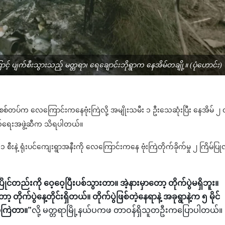
င့် ပျက်စီးသွားသည့် မတ္တရာ၊ ရေချောင်းဘိုရွာက နေအိမ်တချို့။ (ပုံဟောင်း)
မှာ စစ်တပ်က လေကြောင်းကနေဗုံးကြဲလို့ အမျိုးသမီး ၁ ဦးသေဆုံးပြီး နေအိမ် ၂ လ
ကွယ်ရေးအဖွဲ့ဆီက သိရပါတယ်။
စီးနဲ့ ရုံးပင်ကျေးရွာအနီးကို လေကြောင်းကနေ ဗုံးကြဲတိုက်ခိုက်မှု ၂ ကြိမ်ပြုလ
ြိုင်တည်းကို ဝေ့ဝေ့ပြီးပစ်သွားတာ။ အဲ့နားမှာတော့ တိုက်ပွဲမရှိဘူး။
ုက်ပွဲနေ့တိုင်းရှိတယ်။ တိုက်ပွဲဖြစ်တဲ့နေရာနဲ့ အခုရွာနဲ့က ၅ မိုင်
ကြဲတာ။”
လို့ မတ္တရာမြို့နယ်ပကဖ တာဝန်ရှိသူတဦးကပြောပါတယ်။