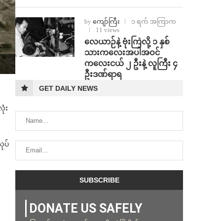
by
ကျော်ကြီး
၁ ရက် အကြာက
11 views
⁨လေယာဉ်နဲ့ ဗုံးကြဲလို့ ၁ နှစ်
သားကလေးအပါအဝင်
ကလေးငယ် ၂ ဦးနဲ့ လူကြီး ၄
ဦးဒဏ်ရာရ
GET DAILY NEWS
ုံး
ုပ်
DONATE US SAFELY