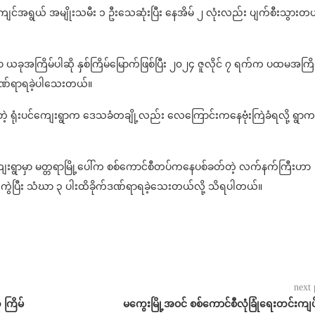
ျင်အရွယ် အမျိုးသမီး ၁ ဦးသေဆုံးပြီး နေအိမ် ၂ လုံးလည်း ပျက်စီးသွားတ
ယခုအကြိမ်ပါဆို နှစ်ကြိမ်မြောက်ဖြစ်ပြီး ၂၀၂၄ ဇူလိုင် ၇ ရက်က ပထမအကြိ
ဦးဒဏ်ရာရခဲ့ပါသေးတယ်။
ိတဲ့ ရုံးပင်ကျေးရွာက ဒေသခံတချို့လည်း လေကြောင်းကနေဗုံးကြဲခံရလို့ ရွာ
ကျေးရွာမှာ မတ္တရာမြို့ပေါ်က စစ်ကောင်စီတပ်ကနေပစ်ခတ်တဲ့ လက်နက်ကြီးဟာ
ကွဲပြီး သံဃာ ၃ ပါးထိခိုက်ဒဏ်ရာရခဲ့သေးတယ်လို့ သိရပါတယ်။
next 
 ကြိမ်
မကွေးမြို့အဝင် စစ်ကောင်စီလုံခြုံရေးတင်းကျ