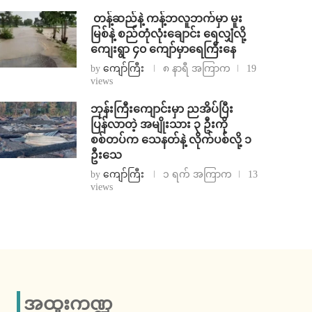
⁩ ⁨တန့်ဆည်နဲ့ ကန့်ဘလူဘက်မှာ မူး
မြစ်နဲ့ စည်တုံလုံးချောင်း ရေလျှံလို့
ကျေးရွာ ၄၀ ကျော်မှာရေကြီးနေ
by
ကျော်ကြီး
၈ နာရီ အကြာက
19
views
ဘုန်းကြီးကျောင်းမှာ ညအိပ်ပြီး
ပြန်လာတဲ့ အမျိုးသား ၃ ဦးကို
စစ်တပ်က သေနတ်နဲ့ လိုက်ပစ်လို့ ၁
ဦးသေ
by
ကျော်ကြီး
၁ ရက် အကြာက
13
views
အထူးကဏ္ဍ