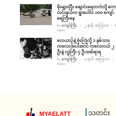
⁨မိုးများပြီး ချောင်းရေတက်လို့ ကေ
လင်းနယ်က ရွာပေါင်း ၁၀၀ ကျော်
ရေကြီးနေ
by
ကျော်ကြီး
၂ နာရီ အကြာက
views
⁨လေယာဉ်နဲ့ ဗုံးကြဲလို့ ၁ နှစ်သား
ကလေးအပါအဝင် ကလေးငယ် ၂
ဦးနဲ့ လူကြီး ၄ ဦးဒဏ်ရာရ
by
ကျော်ကြီး
၁ ရက် အကြာက
views
သတင်း
MYAELATT