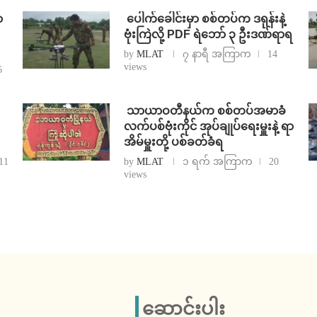
ာ
⁩ ⁨ပေါက်ခေါင်းမှာ စစ်တပ်က ဒရုန်းနဲ့
ဗုံးကြဲလို့ PDF ရဲဘော် ၃ ဦးဒဏ်ရာရ
by
MLAT
၇ နာရီ အကြာက
14
views
6
⁩ ⁨သာယာဝတီနယ်က စစ်တပ်အမာခံ
လက်ပစ်ဗုံးကိုင် အုပ်ချုပ်ရေးမှူးနဲ့ ရာ
အိမ်မှူးတို့ ပစ်ခတ်ခံရ
11
by
MLAT
၁ ရက် အကြာက
20
views
ဆောင်းပါး