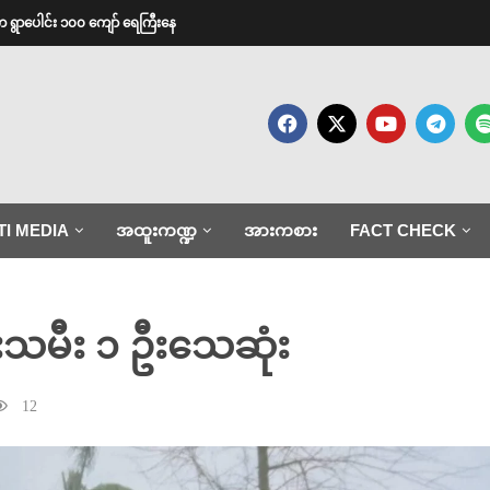
က ရွာပေါင်း ၁၀၀ ကျော် ရေကြီးနေ
TI MEDIA
အထူးကဏ္ဍ
အားကစား
FACT CHECK
ိုးသမီး ၁ ဦးသေဆုံး
12