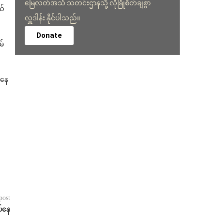
မြေလတ်အသံ သတင်းဌာနသို့ လုံခြုံစိတ်ချစွာ
ယ်
လှူဒါန်း နိုင်ပါသည်။
Donate
မ်
ကနေ
post
ပ်နေ