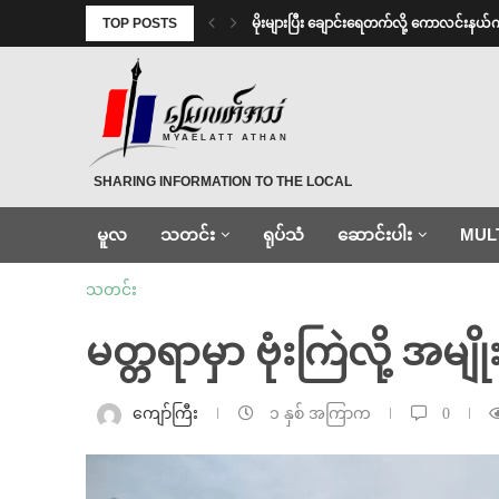
TOP POSTS
⁨မိုးများပြီး ချောင်းရေတက်လို့ ကောလင်းနယ်
MYAELATT ATHAN
SHARING INFORMATION TO THE LOCAL
မူလ
သတင်း
ရုပ်သံ
ဆောင်းပါး
MUL
သတင်း
မတ္တရာမှာ ဗုံးကြဲလို့ အမျ
ကျော်ကြီး
၁ နှစ် အကြာက
0