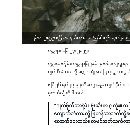
ပုံစာ - ၂၀၂၅ ဧပြီ ၁၀ ရက်က လေကြောင်းတိုက်ခိုက်မှုကြော
မတ္တရာ၊ ဧပြီ ၂၇၊ ၂၀၂၅။
မန္တလေးတိုင်း၊ မတ္တရာမြို့နယ်၊ ရုံးပင်ကျေးရွာ
ပျက်စီးခဲ့တယ်လို့ မတ္တရာမြို့နယ်ပြည်သူ့ကာ
ဧပြီ ၂၆ ရက်ည ၉ နာရီကျော်ခန့်မှာ ဂျက်ဖိုက်တာ ၁ 
ခဲ့တယ်လို့ ဆိုပါတယ်။
“ဂျက်ဖိုက်တာနဲ့ပဲ။ ဗုံးသီးက ၃ လုံး။ တပ
ကျောက်တံတားတို့ မြကန်သာဘက်တို့တော့ တိ
လောက်ဝေးတယ်။ တမင်သက်သက်လာ