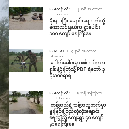
by
ကျော်ကြီး
၂ နာရီ အကြာက
6 views
⁨မိုးများပြီး ချောင်းရေတက်လို့
ကောလင်းနယ်က ရွာပေါင်း
၁၀၀ ကျော် ရေကြီးနေ
by
MLAT
၇ နာရီ အကြာက
14 views
⁩ ⁨ပေါက်ခေါင်းမှာ စစ်တပ်က ဒ
ရုန်းနဲ့ဗုံးကြဲလို့ PDF ရဲဘော် ၃
ဦးဒဏ်ရာရ
by
ကျော်ကြီး
၈ နာရီ အကြာက
19 views
⁩ ⁨တန့်ဆည်နဲ့ ကန့်ဘလူဘက်မှာ
မူးမြစ်နဲ့ စည်တုံလုံးချောင်း
ရေလျှံလို့ ကျေးရွာ ၄၀ ကျော်
မှာရေကြီးနေ