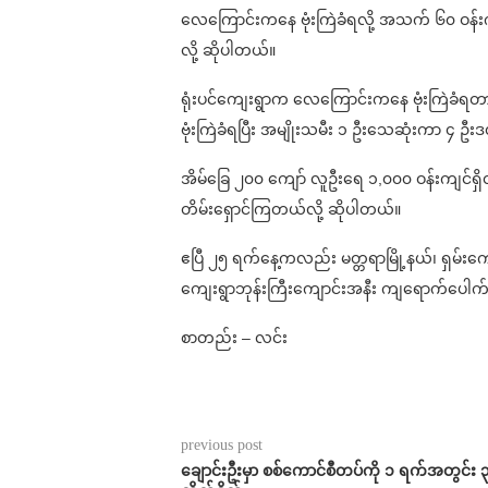
လေကြောင်းကနေ ဗုံးကြဲခံရလို့ အသက် ၆၀ ဝန်းက
လို့ ဆိုပါတယ်။
ရုံးပင်ကျေးရွာက လေကြောင်းကနေ ဗုံးကြဲခံရတာ 
ဗုံးကြဲခံရပြီး အမျိုးသမီး ၁ ဦးသေဆုံးကာ ၄ 
အိမ်ခြေ ၂၀၀ ကျော် လူဦးရေ ၁,၀၀၀ ဝန်းကျင်ရှ
တိမ်းရှောင်ကြတယ်လို့ ဆိုပါတယ်။
ဧပြီ ၂၅ ရက်နေ့ကလည်း မတ္တရာမြို့နယ်၊ ရှမ်း
ကျေးရွာဘုန်းကြီးကျောင်းအနီး ကျရောက်ပေါက်
စာတည်း – လင်း
previous post
ချောင်းဦးမှာ စစ်ကောင်စီတပ်ကို ၁ ရက်အတွင်း ၃