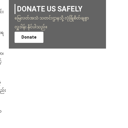
DONATE US SAFELY
်း
မြေလတ်အသံ သတင်းဌာနသို့ လုံခြုံစိတ်ချစွာ
လှူဒါန်း နိုင်ပါသည်။
းရ
Donate
ာ၊
်
ု
ည်း
ာ