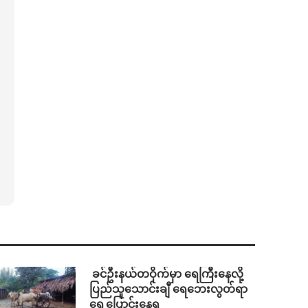
⁩ ⁨ခင်ဦးနယ်တဝိုက်မှာ ရေကြီးနေလို့
ပြည်သူသောင်းချီ ရေဘေးလွတ်ရာ
ရွှေ့ပြောင်းနေရ