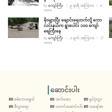
by
ကျော်ကြီး
၉ နာရီ အကြာက
4
views
⁨မိုးများပြီး ချောင်းရေတက်လို့ ကော
လင်းနယ်က ရွာပေါင်း ၁၀၀ ကျော်
ရေကြီးနေ
by
ကျော်ကြီး
၁ ရက် အကြာက
17
views
ဆောင်းပါး
စစ်ဘေးရှောင်
အက်ဆေး
ရုပ်ပုံလွှာ
စီးပွားရေး
သတင်းဆောင်းပါး
သရော်စာ