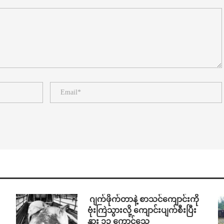
⁨⁩ ⁨ဂျက်ဖိုက်တာနဲ့ စာသင်ကျောင်းကို
ဗုံးကြဲသွားလို့ ကျောင်းပျက်စီးပြီး
နွား ၁၃ ကောင်သေ