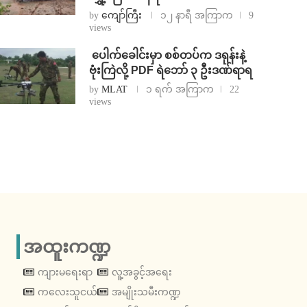
by
ကျော်ကြီး
၁၂ နာရီ အကြာက
9
views
⁩ ⁨ပေါက်ခေါင်းမှာ စစ်တပ်က ဒရုန်းနဲ့
ဗုံးကြဲလို့ PDF ရဲဘော် ၃ ဦးဒဏ်ရာရ
by
MLAT
၁ ရက် အကြာက
22
views
အထူးကဏ္ဍ
ကျားမရေးရာ
လူ့အခွင့်အရေး
ကလေးသူငယ်
အမျိုးသမီးကဏ္ဍ