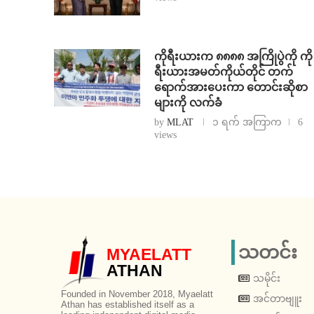
ကိုရီးယားက ၈၈၈၈ အကြိုပွဲကို ကို
ရီးယားအမတ်ကိုယ်တိုင် တက်
ရောက်အားပေးကာ တောင်းဆိုစာ
များကို လက်ခံ
by
MLAT
၁ ရက် အကြာက
6
views
သတင်း
MYAELATT
ATHAN
သမိုင်း
Founded in November 2018, Myaelatt
အင်တာဗျူး
Athan has established itself as a