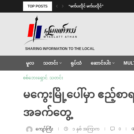
TOP POSTS
⁨ ⁨“မက်ပလိုင် မက်ပလိုင်”
MYAELATT ATHAN
SHARING INFORMATION TO THE LOCAL
မူလ
သတင်း
ရုပ်သံ
ဆောင်းပါး
MUL
စစ်ဘေးရှောင်
,
သတင်း
မကွေးမြို့ပေါ်မှာ ဧည့်စာ
အခက်တွေ့
ကျော်ကြီး
၁ နှစ် အကြာက
0