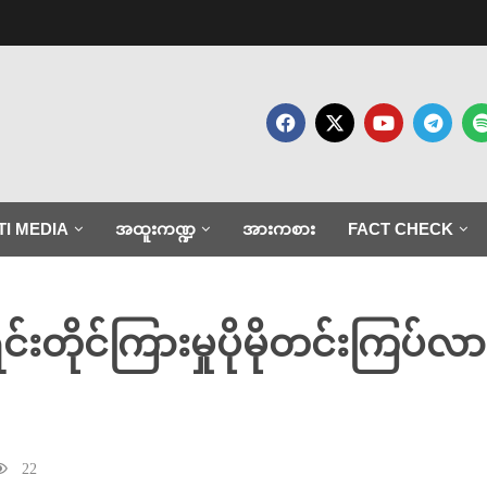
TI MEDIA
အထူးကဏ္ဍ
အားကစား
FACT CHECK
ရင်းတိုင်ကြားမှုပိုမိုတင်းကြပ်
22