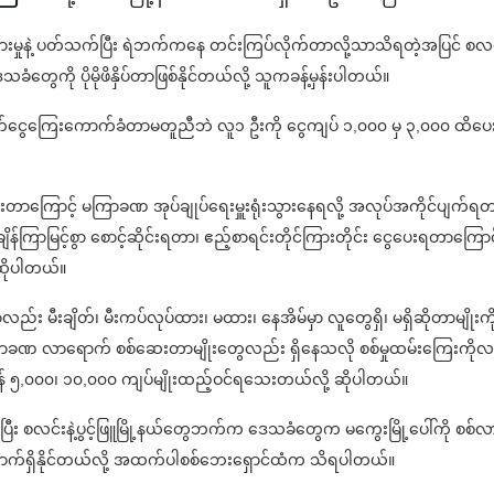
းမှုနဲ့ ပတ်သက်ပြီး ရဲဘက်ကနေ တင်းကြပ်လိုက်တာလို့သာသိရတဲ့အပြင် စလင
တွေကို ပိုမိုဖိနှိပ်တာဖြစ်နိုင်တယ်လို့ သူကခန့်မှန်းပါတယ်။
ုက်ငွေကြေးကောက်ခံတာမတူညီဘဲ လူ၁ ဦးကို ငွေကျပ် ၁,၀၀၀ မှ ၃,၀၀၀ ထိပေ
းတာကြောင့် မကြာခဏ အုပ်ချုပ်ရေးမှူးရုံးသွားနေရလို့ အလုပ်အကိုင်ပျက်ရတ
န်ကြာမြင့်စွာ စောင့်ဆိုင်းရတာ၊ ဧည့်စာရင်းတိုင်ကြားတိုင်း ငွေပေးရတာကြောင့
ဆိုပါတယ်။
ာလည်း မီးချိတ်၊ မီးကပ်လုပ်ထား၊ မထား၊ နေအိမ်မှာ လူတွေရှိ၊ မရှိဆိုတာမျိုးကိ
ကြာခဏ လာရောက် စစ်ဆေးတာမျိုးတွေလည်း ရှိနေသလို စစ်မှုထမ်းကြေးကိုလ
ိန် ၅,၀၀၀၊ ၁၀,၀၀၀ ကျပ်မျိုးထည့်ဝင်ရသေးတယ်လို့ ဆိုပါတယ်။
စပြီး စလင်းနဲ့ပွင့်ဖြူမြို့နယ်တွေဘက်က ဒေသခံတွေက မကွေးမြို့ပေါ်ကို စစ်လ
၀ လောက်ရှိနိုင်တယ်လို့ အထက်ပါစစ်ဘေးရှောင်ထံက သိရပါတယ်။