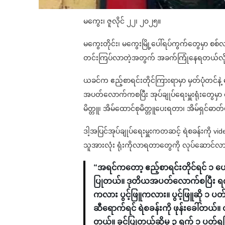
မကွေး၊ ဇူလိုင် ၂၂၊ ၂၀၂၅။
မကွေးတိုင်း၊ မကွေးမြို့ပေါ်ရပ်ကွက်တွေမှာ စစ်လ
တင်းကြပ်လာတဲ့အတွက် အခက်ကြုံနေရတယ်လို့
ယခင်က ဧည့်စာရင်းတိုင်ကြားရာမှာ မှတ်ပုံတင်န
အပတ်လောက်ကစပြီး အုပ်ချုပ်ရေးမှူးရုံးတွေမှ
မိတ္တူ၊ အိမ်ထောင်စုမိတ္တူပေးရတာ၊ အိမ်ရှင်ဓာတ်
ဒါ့အပြင်အုပ်ချုပ်ရေးမှူးကတဆင့် ရဲစခန်းကို vi
သူအားလုံး ရုံးကိုလာရတာတွေကို လုပ်ဆောင်လ
“အရင်ကတော့ ဧည့်စာရင်းတိုင်ရင် ၁ ယေ
ပြုတယ်။ ဒုတိယအပတ်လောက်စပြီး ရက
ကလား ပွင့်ဖြူကလား။ ပွင့်ဖြူဆို ၁ ပ
ဆီရောက်ရင် ရဲစခန်းကို ဖုန်းခေါ်တ
တယ်။ ခွင့်ပြုတယ်ဆိုမှ ၃ ရက် ၁ ပတ