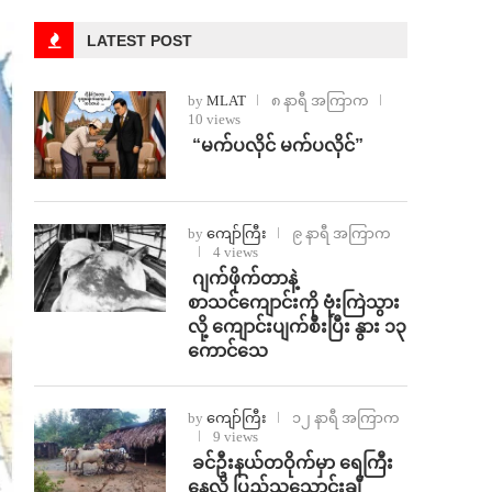
LATEST POST
by
MLAT
၈ နာရီ အကြာက
10 views
⁨ ⁨“မက်ပလိုင် မက်ပလိုင်”
by
ကျော်ကြီး
၉ နာရီ အကြာက
4 views
⁨⁩ ⁨ဂျက်ဖိုက်တာနဲ့
စာသင်ကျောင်းကို ဗုံးကြဲသွား
လို့ ကျောင်းပျက်စီးပြီး နွား ၁၃
ကောင်သေ
by
ကျော်ကြီး
၁၂ နာရီ အကြာက
9 views
⁩ ⁨ခင်ဦးနယ်တဝိုက်မှာ ရေကြီး
နေလို့ ပြည်သူသောင်းချီ