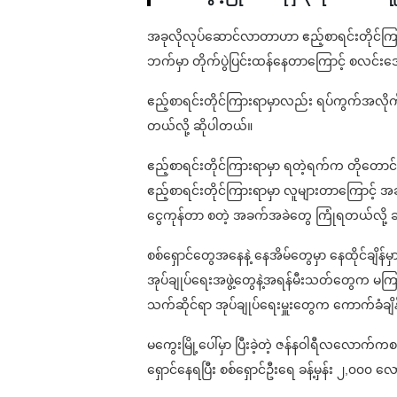
အခုလိုလုပ်ဆောင်လာတာဟာ ဧည့်စာရင်းတိုင်ကြာ
ဘက်မှာ တိုက်ပွဲပြင်းထန်နေတာကြောင့် စလင်းဒေသခံ
ဧည့်စာရင်းတိုင်ကြားရာမှာလည်း ရပ်ကွက်အလိ
တယ်လို့ ဆိုပါတယ်။
ဧည့်စာရင်းတိုင်ကြားရာမှာ ရတဲ့ရက်က တိုတောင်
ဧည့်စာရင်းတိုင်ကြားရာမှာ လူများတာကြောင့် အချိ
ငွေကုန်တာ စတဲ့ အခက်အခဲတွေ ကြုံရတယ်လို့ 
စစ်ရှောင်တွေအနေနဲ့ နေအိမ်တွေမှာ နေထိုင်ချိန်မှ
အုပ်ချုပ်ရေးအဖွဲ့တွေနဲ့အရန်မီးသတ်တွေက မ
သက်ဆိုင်ရာ အုပ်ချုပ်ရေးမှူးတွေက ကောက်ခံချ
မကွေးမြို့ပေါ်မှာ ပြီးခဲ့တဲ့ ဇန်နဝါရီလလောက်က
ရှောင်နေရပြီး စစ်ရှောင်ဦးရေ ခန့်မှန်း ၂,၀၀