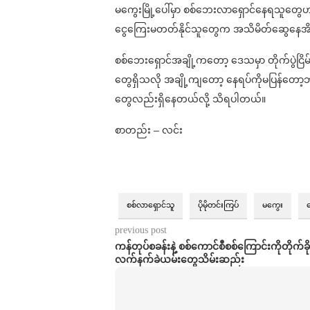
မကွေးမြို့ပေါ်မှာ စစ်ဘေးလာရှောင်နေရသူတွေ
ငွေကြေးမတတ်နိုင်သူတွေက အသိမိတ်ဆွေနေအိမ်
စစ်ဘေးရှောင်အချို့ကတော့ ဒေသမှာ တိုက်ပွဲငြိမ
တွေရှိသလို အချို့ကျတော့ နေရပ်ကိုမပြန်တော့ဘ
တွေလည်းရှိနေတယ်လို့ သိရပါတယ်။
စာတည်း – လင်း
စစ်လာရှောင်သူ
ပိုမိုတင်းကြပ်
မကွေး
previous post
ကန်တုပ်စခန်းနဲ့ စစ်ကောင်စီစစ်ကြောင်းကိုတိုက်ခို
လက်နက်ခဲယမ်းတွေသိမ်းဆည်း