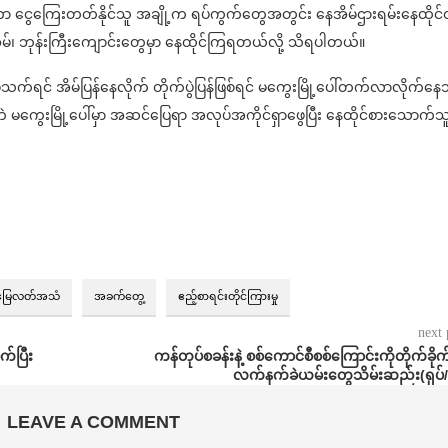
ဟာ ငွေကြေးတတ်နိုင်သူ အချို့က ရပ်ကွက်တွေအတွင်း နေအိမ်ဌားရမ်းနေထိုင
၊ ဘုန်းကြီးကျောင်းတွေမှာ နေထိုင်ကြရတယ်လို့ သိရပါတယ်။
်သက်ရင် အိမ်ပြန်နေလိုက် တိုက်ပွဲပြန်ဖြစ်ရင် မကွေးမြို့ပေါ်တက်လာလိုက်နေ
ဲ မကွေးမြို့ပေါ်မှာ အဆင်ပြေရာ အလုပ်အကိုင်ရှာဖွေပြီး နေထိုင်စားသောက်သ
မြေလတ်အသံ
အခက်တွေ့
ဧည့်စာရင်းတိုင်ကြားမှု
next 
က်ပြီး
⁨ကန်တုပ်စခန်းနဲ့ စစ်ကောင်စီစစ်ကြောင်းကိုတိုက်ခိုက်
လက်နက်ခဲယမ်းတွေသိမ်းဆည်း(ရုပ်/
LEAVE A COMMENT