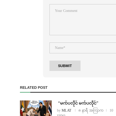
RELATED POST
⁨ ⁨“မက်ပလိုင် မက်ပလိုင်”
by
MLAT
၈ နာရီ အကြာက
10
views