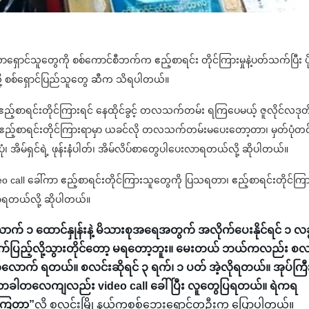
ာရှောင်သူတွေကို စစ်ကောင်စီဘက်က ဧည့်စာရင်း တိုင်ကြားမှုနဲ့ပတ်သက်ပြီး ပိုမ
 စစ်ရှောင်ပြည်သူတွေ ဆီက သိရပါတယ်။
ဲ့ ဧည့်စာရင်းတိုင်ကြားရင် နေထိုင်ခွင့် တလသက်တမ်း ရကြပေမယ့် ဇူလိုင်လဒ
ာ ဧည့်စာရင်းတိုင်ကြားရာမှာ ယခင်လို တလသက်တမ်းမပေးတော့တာ၊ မှတ်ပုံတင
ပုံ၊ အိမ်ရှင်ရဲ့ ဖုန်းနံပါတ်၊ အိမ်လိပ်စာတွေပါပေးလာရတယ်လို့ ဆိုပါတယ်။
deo call ခေါ်ကာ ဧည့်စာရင်းတိုင်ကြားသူတွေကို ပြသရတာ၊ ဧည့်စာရင်းတိုင်ကြ
ာရတယ်လို့ ဆိုပါတယ်။
ာက် ၁ ထောင်နှုန်းနဲ့ မိသားစုအရေအတွက် အလိုက်ပေးနိုင်ရင် ၁ လခွ
်ပြည့်လို့သွားတိုင်တော့ မရတော့ဘူး။ မေးတယ် ဘယ်ကလည်း စလ
တ်လောက် ရတယ်။ စလင်းဆိုရင် ၃ ရက်၊ ၁ ပတ် အဲ့လိုရတယ်။ အုပ်ကြီ
ယ်။ တခါတလေကျလည်း video call ခေါ်ပြီး လူတွေပြရတယ်။ ရဲကရ
်ရကြတာ”
လို့ စလင်းမြို့နယ်ကစစ်ဘေးရှောင်တဦးက ပြောပါတယ်။