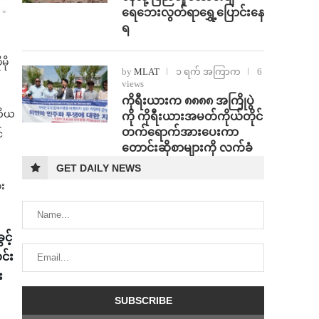
ရေဘေးလွတ်ရာရွှေ့ပြောင်းနေ
ရ
ို
by
MLAT
၁ ရက် အကြာက
6
views
ကိုရီးယားက ၈၈၈၈ အကြိုပွဲ
ုတိယ
ကို ကိုရီးယားအမတ်ကိုယ်တိုင်
တက်ရောက်အားပေးကာ
်
တောင်းဆိုစာများကို လက်ခံ
GET DAILY NEWS
ား
င့်
င်း
း