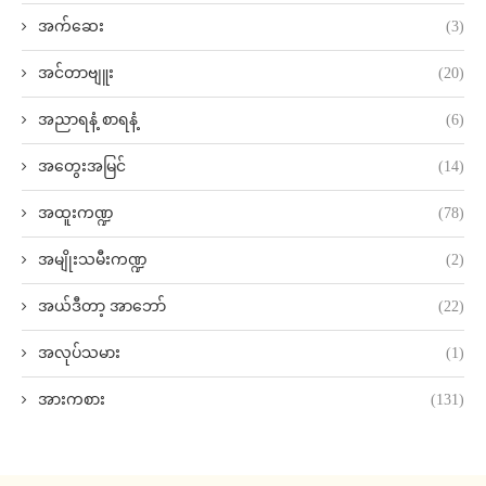
အက်ဆေး
(3)
အင်တာဗျူး
(20)
အညာရနံ့ စာရနံ့
(6)
အတွေးအမြင်
(14)
အထူးကဏ္ဍ
(78)
အမျိုးသမီးကဏ္ဍ
(2)
အယ်ဒီတာ့ အာဘော်
(22)
အလုပ်သမား
(1)
အားကစား
(131)