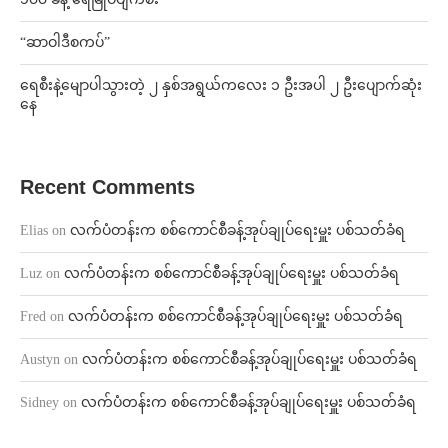
“ဆာဝါဒီစကပ်”
ရေစီးနဲ့မျောပါသွားတဲ့ ၂ နှစ်အရွယ်ကလေး ၁ ဦးအပါ ၂ ဦးပျောက်ဆုံး
နေ
Recent Comments
Elias
on
လက်ပံတန်းက စစ်ကောင်စီခန့်အုပ်ချုပ်ရေးမှူး ပစ်သတ်ခံရ
Luz
on
လက်ပံတန်းက စစ်ကောင်စီခန့်အုပ်ချုပ်ရေးမှူး ပစ်သတ်ခံရ
Fred
on
လက်ပံတန်းက စစ်ကောင်စီခန့်အုပ်ချုပ်ရေးမှူး ပစ်သတ်ခံရ
Austyn
on
လက်ပံတန်းက စစ်ကောင်စီခန့်အုပ်ချုပ်ရေးမှူး ပစ်သတ်ခံရ
Sidney
on
လက်ပံတန်းက စစ်ကောင်စီခန့်အုပ်ချုပ်ရေးမှူး ပစ်သတ်ခံရ