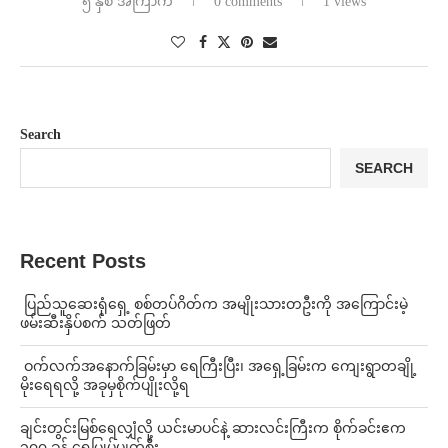
၅ နှစ် အကြာက
0 comments
1 views
Search
SEARCH
Recent Posts
⁩ ⁨ပြည်သူဆေးရုံရှေ့ စစ်တပ်ဂိတ်က အမျိုးသားတဦးကို အကြောင်းမဲ့
ဖမ်းဆီးနှိပ်စက် သတ်ဖြတ်
⁩ ⁨ဝက်လက်အနောက်ခြမ်းမှာ ရေကြီးပြီး၊ အရှေ့ခြမ်းက ကျေးရွာတချို့
မိုးရေရလို့ အခုမှစိုက်ပျိုးလို့ရ
ချင်းတွင်းမြစ်ရေလျှံလို့ ယင်းမာပင်နဲ့ ဆားလင်းကြီးက စိုက်ခင်းဧက
၁၀၀ ခန့် ရေမြုပ်ပျက်စီး