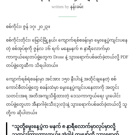
written by
နန်းခမ်း
စစ်ကိုင်း၊ ဇွန် ၁၇၊ ၂၀၂၃။
စစ်ကိုင်းတိုင်း၊ မြောင်မြို့နယ်၊ ကျောက်ရစ်စခန်းမှာ မွေးနေ့ပွဲကျင်းပနေ
တဲ့ စစ်အုပ်စုကို ဇွန်လ ၁၆ ရက် မနေ့မနက် ၈ နာရီလောက်မှာ
ကာကွယ်ရေးတပ်ဖွဲ့တွေက Drone နဲ့ သွားရောက်ပစ်ခတ်ခဲ့တယ်လို့ PDF
တပ်ဖွဲ့တွေဆီက သိရပါတယ်။
ကျောက်ရစ်ရဲစခန်းမှာ အင်အား ၁၅၀ နီးပါးနဲ့ အထိုင်ချနေတဲ့ စစ်
ကောင်စီတပ်ဖွဲ့တွေ စခန်းထဲမှာ မွေးနေ့ပွဲကျင်းပနေတာကို အတွင်း
သတင်းအရ အတိအကျသိရှိထားတဲ့ ဒေသကာကွယ်ရေး ပူးပေါင်း
တပ်ဖွဲ့တွေဟာ အီနာဂါဗုံးသီး(၃)လုံးနဲ့ သွားရောက်ပစ်ခတ်ခဲ့တယ်လို့ သူ
တို့က ဆိုပါတယ်။
“သူတို့မွေးနေ့ပွဲက မနက် ၈ နာရီလောက်မှာလုပ်မှာလို့
သတင်းကြားထားတယ်။ အဲဒါနဲ့ ကျနော်တို့ သွားရောက်