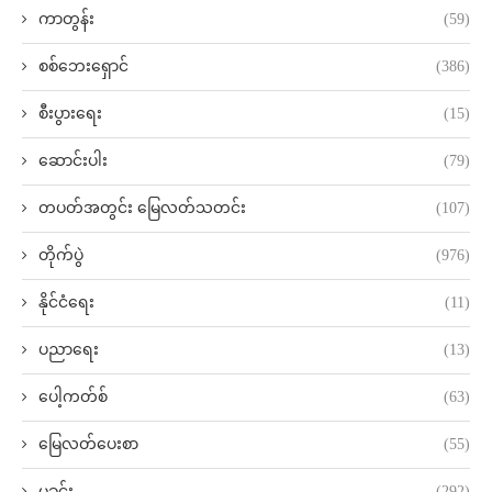
ကာတွန်း
(59)
စစ်ဘေးရှောင်
(386)
စီးပွားရေး
(15)
ဆောင်းပါး
(79)
တပတ်အတွင်း မြေလတ်သတင်း
(107)
တိုက်ပွဲ
(976)
နိုင်ငံရေး
(11)
ပညာရေး
(13)
ပေါ့ကတ်စ်
(63)
မြေလတ်ပေးစာ
(55)
မှုခင်း
(292)