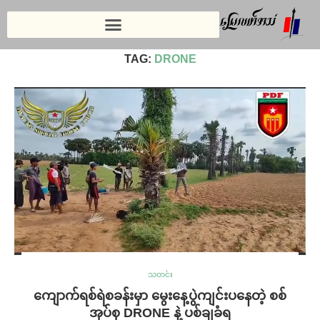
Home
»
Drone
TAG:
DRONE
သတင်း
ကျောက်ရစ်ရဲစခန်းမှာ မွေးနေ့ပွဲကျင်းပနေတဲ့ စစ်
အုပ်စု DRONE နဲ့ ပစ်ချခံရ