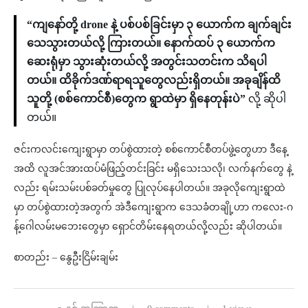
“ကျနော်တို့ drone နဲ့ ပစ်ပစ်ခြင်းမှာ ၃ ယောက်က ချက်ချင်း
သေသွားတယ်လို့ ကြားတယ်။ နောက်ထပ် ၃ ယောက်က
ဆေးရုံမှာ သွားဆုံးတယ်လို့ အတွင်းသတင်းက သိရပါ
တယ်။ ထိခိုက်ဒဏ်ရာရသူတွေလည်းရှိတယ်။ အခုချိန်ထိ
သူတို့ (စစ်ကောင်စီ)တွေက ရွာထဲမှာ ရှိနေတုန်းပဲ”
လို့ ဆိုပါ
တယ်။
ဇင်းကလင်းကျေးရွာမှာ တပ်စွဲထားတဲ့ စစ်ကောင်စီတပ်ဖွဲ့တွေဟာ ဒီနေ့
အထိ လူအင်အားထပ်မံဖြည့်တင်းခြင်း မရှိသေးသလို၊ လက်နက်တွေ နဲ့
လည်း ရမ်းသမ်းပစ်ခတ်မှုတွေ ပြုလုပ်နေပါတယ်။ အခုလိုကျေးရွာထဲ
မှာ တပ်စွဲထားတဲ့အတွက် အဲဒီကျေးရွာက ဒေသခံတချို့ဟာ ကလေး-ဂ
န့်ဂေါလမ်းမဘေးတွေမှာ ရှောင်တိမ်းနေရတယ်လို့လည်း ဆိုပါတယ်။
စာတည်း – နွေဦးငြိမ်းချမ်း