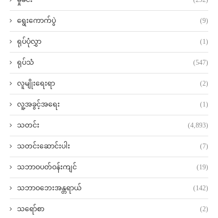
ရွေးကောက်ပွဲ
(9)
ရုပ်ပုံလွှာ
(1)
ရုပ်သံ
(547)
လူမျိုးရေးရာ
(2)
လူ့အခွင့်အရေး
(1)
သတင်း
(4,893)
သတင်းဆောင်းပါး
(7)
သဘာဝပတ်ဝန်းကျင်
(19)
သဘာဝဘေးအန္တရာယ်
(142)
သရော်စာ
(2)