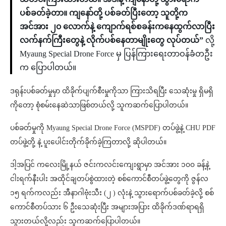
ပစ်ခတ်ခဲ့တာ။ ကျနော်တို့ ပစ်ခတ်ပြီးတော့ သူတို့က
အင်အား ၂၀ လောက်နဲ့ ကျောက်ရစ်စခန်းကနေထွက်လာပြီး
လက်နက်ကြီးတွေနဲ့ လိုက်ပစ်နေတာမျိုးတွေ လုပ်တယ်”
လို့
Myaung Special Drone Force မှ ပြန်ကြားရေးတာဝန်ခံတဦး
က ပြောပါတယ်။
ဒရုန်းပစ်ခတ်မှုမှာ ထိခိုက်ပျက်စီးမှုကိုသာ ကြားသိရပြီး သေဆုံးမှု ရှိမရှိ
ကိုတော့ စုံစမ်းနေဆဲသာဖြစ်တယ်လို့ သူကဆက်ပြောပါတယ်။
ပစ်ခတ်မှုကို Myaung Special Drone Force (MSPDF) တပ်ဖွဲ့နဲ့ CHU PDF
တပ်ဖွဲ့တို့ နဲ့ ပူးပေါင်းတိုက်ခိုက်ခဲ့ကြတာလို့ ဆိုပါတယ်။
ဒါ့အပြင် ကလေးမြို့နယ် ဇင်းကလင်းကျေးရွာမှာ အင်အား ၁၀၀ ခန့်နဲ့
ငါးရက်နီးပါး အထိုင်ချတပ်စွဲထားတဲ့ စစ်ကောင်စီတပ်ဖွဲ့တွေကို ဇွန်လ
၁၅ ရက်ကလည်း အီနာဂါဗုံးသီး (၂ ) လုံးနဲ့ သွားရောက်ပစ်ခတ်ခဲ့လို့ စစ်
ကောင်စီတပ်သား ၆ ဦးသေဆုံးပြီး အများအပြား ထိခိုက်ဒဏ်ရာရရှိ
သွားတယ်လို့လည်း သူကဆက်ပြောပါတယ်။