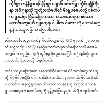
တိုင်ရွာ ကန့်နီရွာ၊ မြေပြာရွာ ချောင်းစောက်ရွာ ကိုင်းချိုကြီး
ရွာ အဲဒီ ၅ရွာကို သူတို့ဘက်မပါရင် မီးရှို့ပစ်မယ်လို့ စစ်တပ်
က ရွာထဲမှာ ခြိမ်းခြောက်တာ က.ပ.စတပ်ရယ် စစ်သား
ဟောင်းတွေရယ် ပျူတွေရယ် ပါတယ်လေ”
လို့ ဒေသခံတွေ
နဲ့ နီးစပ်သူတဦးက ပြောပါတယ်။
စစ်ကောင်စီတွေမှာ လက်နက်ငယ်တွေအပြင် RPG ၅ လက်၊ ၄၀ မမ ဗုံး
သီးတွေလည်းပါဝင်ပြီး နေ့စဥ်သောက်စားမူးယစ်နေကြသလို နေအိမ်
အတွင်းက ပစ္စည်းတွေကို အုပ်စုဖွဲ့ ခိုးယူတာအပြင် တဦးချင်းခိုးယူတာ
တွေလည်း ရှိတယ်လို့ သိရပါတယ်။
အဲဒီဒေသမှာ မကြာခဏ စစ်ကောင်စီနဲ့ ဒေသခံ ပီဒီအက်ဖ်တွေ ထိတွေ့
တိုက်ပွဲဖြစ်ပွားခဲ့ပြီး စစ်ကောင်စီက အထိနာနေတာလည်းဖြစ်သလို စစ်
ကောင်စီက အခုလိုရွာထဲမှာ ဝင်ရောက်တပ်စွဲနေတဲ့ အတွက် ဒေသခံ
ရွာသားတွေဟာ နေအိမ်တွေကို စွန့်ခွာပြေးနေရတယ်လို့ သိရပါတယ်။