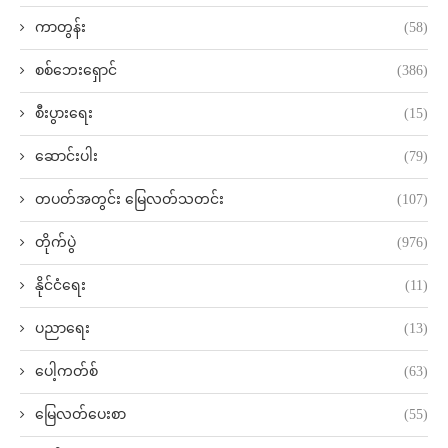
ကာတွန်း
(58)
စစ်ဘေးရှောင်
(386)
စီးပွားရေး
(15)
ဆောင်းပါး
(79)
တပတ်အတွင်း မြေလတ်သတင်း
(107)
တိုက်ပွဲ
(976)
နိုင်ငံရေး
(11)
ပညာရေး
(13)
ပေါ့ကတ်စ်
(63)
မြေလတ်ပေးစာ
(55)