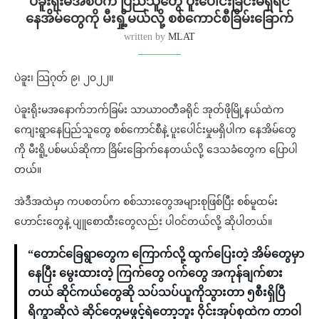
ပဲခူးရိုးမအစပ်က ပြည်သူတွေ ပူးပေါင်းခြင်းမရှိရင်
နေအိမ်တွေကို မီးရှို့မယ်လို့ စစ်ကောင်စီခြိမ်းခြောက်
written by
MLAT
ပဲခူး၊ သြဂုတ် ၉၊ ၂၀၂၂။
ပဲခူးရိုးမအနောက်ဘက်ခြမ်း သာယာဝတီခရိုင် အုတ်ဖိုမြို့နယ်ထဲက
ကျေးရွာနေပြည်သူတွေ စစ်ကောင်စီနဲ့ ပူးပေါင်းမှုမရှိပါက နေအိမ်တွေ
ကို မီးရိူ့ပစ်မယ်ဆိုကာ ခြိမ်းခြောက်နေတယ်လို့ ဒေသခံတွေက ပြောပါ
တယ်။
အဲဒီအထဲမှာ ကပစတပ်က စစ်သားတွေအများစုဖြစ်ပြီး စစ်မူထမ်း
ဟောင်းတွေနဲ့ ပျူစောထီးတွေလည်း ပါဝင်တယ်လို့ ဆိုပါတယ်။
“တောင်ခြေရွာတွေက ကြောက်လို့ ထွက်ပြေးတဲ့ အိမ်တွေမှာ
နေပြီး မွေးထားတဲ့ ကြက်တွေ ဝက်တွေ အကုန်ချက်စား
တယ် ဆိုင်ကယ်တွေဆို သပ်သပ်ယူကိုသွားတာ ၅စီးရှိပြီ
ရိက္ခာဆိုလဲ ဆိုင်တွေမဖွင့်ရဲတော့ဘူး ဝိုင်းအုပ်စုထဲက တာဝါ