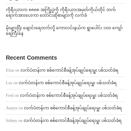
ကိုရီးယားက ၈၈၈၈ အကြိုပွဲကို ကိုရီးယားအမတ်ကိုယ်တိုင် တက်
ရောက်အားပေးကာ တောင်းဆိုစာများကို လက်ခံ
⁨မိုးများပြီး ချောင်းရေတက်လို့ ကောလင်းနယ်က ရွာပေါင်း ၁၀၀ ကျော်
ရေကြီးနေ
Recent Comments
Elias
on
လက်ပံတန်းက စစ်ကောင်စီခန့်အုပ်ချုပ်ရေးမှူး ပစ်သတ်ခံရ
Luz
on
လက်ပံတန်းက စစ်ကောင်စီခန့်အုပ်ချုပ်ရေးမှူး ပစ်သတ်ခံရ
Fred
on
လက်ပံတန်းက စစ်ကောင်စီခန့်အုပ်ချုပ်ရေးမှူး ပစ်သတ်ခံရ
Austyn
on
လက်ပံတန်းက စစ်ကောင်စီခန့်အုပ်ချုပ်ရေးမှူး ပစ်သတ်ခံရ
Sidney
on
လက်ပံတန်းက စစ်ကောင်စီခန့်အုပ်ချုပ်ရေးမှူး ပစ်သတ်ခံရ