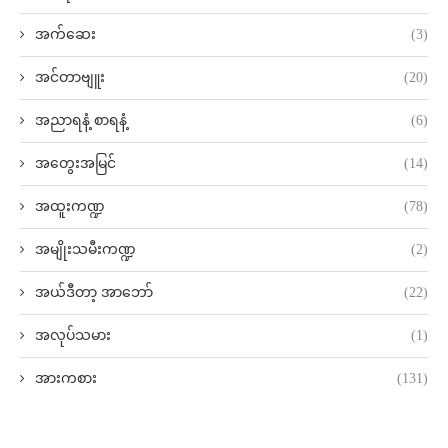
အက်ဆေး
(3)
အင်တာဗျူး
(20)
အညာရနံ့ စာရနံ့
(6)
အတွေးအမြင်
(14)
အထူးကဏ္ဍ
(78)
အမျိုးသမီးကဏ္ဍ
(2)
အယ်ဒီတာ့ အာဘော်
(22)
အလုပ်သမား
(1)
အားကစား
(131)