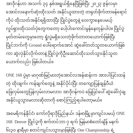
အာဒိုဂန်ဟာ အသက် ၃၄ နှစ်အရွယ်ရှိနေပြီဖြစ်ပြီး ၂၀၂၃ ဇွန်လမှာ
အောင်လနောက်ဆုံးထိုးသတ် အနိုင်ယူထားတဲ့ တရုတ်ဖိုက်တာဖန်ရောင်
ကိုပဲ ထိုးသတ်အနိုင်ရရှိထားပြီး ပြိုင်ပွဲတွေနဲ့ ဝေးကွာနေပေမယ့်
လှုပ်ရှားထိုးသတ်ပုံတွေကတော့ ပေါ့ပါးကောင်းမွန်နေတုန်းပါပဲ။ ပြိုင်ပွဲ
မှတ်တမ်းတွေမှာတော့ ရှုံးပွဲမရှိသေးတဲ့ဖိုက်တာတယောက်ဖြစ်ပြီး
ပြိုင်ဘက်ကို Ground ပေါ်ရောက်အောင် ဆွဲခေါ်တတ်သူတယောက်ဖြစ်
ကာ ဆွဲလှဲနိုင်လိုက်တာနဲ့ ပြိုင်ပွဲကိုဦးဆောင်ထိုးသတ်သွားနိုင်သူတ
ယောက်လည်း ဖြစ်ပါတယ်။
ONE 168 ပွဲမှာ မာဂုဏ်မြင့်မားတဲ့အောင်လအန်ဆန်းက အားပါပြင်းထန်
တဲ့ ထိုးချက်၊ ကန်ချက်တွေနဲ့ အနိုင်ပိုင်းပြီး တကျော့ပြန်ချန်ပီယံ
ခြေလှမ်းတွေပြန်လှမ်းလာမလား၊ အာဒိုဂန်ကပဲ မြေပြင်ပေါ် ဆွဲခေါ်လှဲချ
အနိုင်ယူသွားမလားဆိုတာကို စောင့်ကြည့်ရပါတော့မယ်။
အမေရိကန်နိုင်ငံ၊ ကော်လိုရာဒိုပြည်နယ်၊ ဒန်ဗာမြို့မှာကျင်းပမယ့် ONE
168: Denver ပြိုင်ပွဲကို စက်တင်ဘာ ၇ ရက် မြန်မာစံတော်ချိန် မနက်
၆း၃၀ နာရီမှာ စတင်ကျင်းပသွားမှာဖြစ်ပြီး One Championship ရဲ့