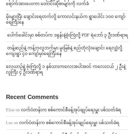
ရောက်အားပေးကာ တောင်းဆိုစာများကို လက်ခံ
⁨မိုးများပြီး ချောင်းရေတက်လို့ ကောလင်းနယ်က ရွာပေါင်း ၁၀၀ ကျော်
ရေကြီးနေ
⁩ ⁨ပေါက်ခေါင်းမှာ စစ်တပ်က ဒရုန်းနဲ့ဗုံးကြဲလို့ PDF ရဲဘော် ၃ ဦးဒဏ်ရာရ
⁩ ⁨တန့်ဆည်နဲ့ ကန့်ဘလူဘက်မှာ မူးမြစ်နဲ့ စည်တုံလုံးချောင်း ရေလျှံလို့
ကျေးရွာ ၄၀ ကျော်မှာရေကြီးနေ
⁨လေယာဉ်နဲ့ ဗုံးကြဲလို့ ၁ နှစ်သားကလေးအပါအဝင် ကလေးငယ် ၂ ဦးနဲ့
လူကြီး ၄ ဦးဒဏ်ရာရ
Recent Comments
Elias
on
လက်ပံတန်းက စစ်ကောင်စီခန့်အုပ်ချုပ်ရေးမှူး ပစ်သတ်ခံရ
Luz
on
လက်ပံတန်းက စစ်ကောင်စီခန့်အုပ်ချုပ်ရေးမှူး ပစ်သတ်ခံရ