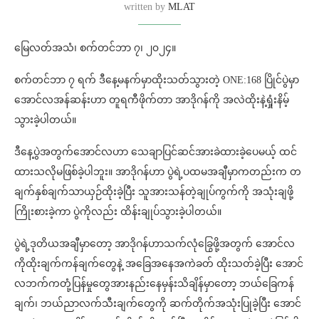
written by
MLAT
မြေလတ်အသံ၊ စက်တင်ဘာ ၇၊ ၂၀၂၄။
စက်တင်ဘာ ၇ ရက် ဒီနေ့မနက်မှာထိုးသတ်သွားတဲ့ ONE:168 ပြိုင်ပွဲမှာ
အောင်လအန်ဆန်းဟာ တူရကီဖိုက်တာ အာဒိုဂန်ကို အလဲထိုးနဲ့ရှုံးနိမ့်
သွားခဲ့ပါတယ်။
ဒီနေ့ပွဲအတွက်အောင်လဟာ သေချာပြင်ဆင်အားခဲထားခဲ့ပေမယ့် ထင်
ထားသလိုမဖြစ်ခဲ့ပါဘူး။ အာဒိုဂန်ဟာ ပွဲရဲ့ပထမအချီမှာကတည်းက တ
ချက်နှစ်ချက်သာယှဉ်ထိုးခဲ့ပြီး သူအားသန်တဲ့ချုပ်ကွက်ကို အသုံးချဖို့
ကြိုးစားခဲ့ကာ ပွဲကိုလည်း ထိန်းချုပ်သွားခဲ့ပါတယ်။
ပွဲရဲ့ဒုတိယအချီမှာတော့ အာဒိုဂန်ဟာသက်လုံခြွေဖို့အတွက် အောင်လ
ကိုထိုးချက်ကန်ချက်တွေနဲ့ အခြေအနေအကဲခတ် ထိုးသတ်ခဲ့ပြီး အောင်
လဘက်ကတုံ့ပြန်မှုတွေအားနည်းနေမှန်းသိချိန်မှာတော့ ဘယ်ခြေကန်
ချက်၊ ဘယ်ညာလက်သီးချက်တွေကို ဆက်တိုက်အသုံးပြုခဲ့ပြီး အောင်