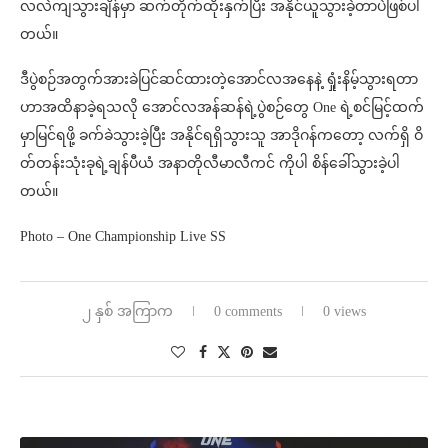
လလဲကျသွားချိန်မှာ ဆက်တိုက်ထိုးနှက်ပြီး အနိုင်ယူသွားခဲ့တာပဲဖြစ်ပါ
တယ်။
ဒီပွဲစဉ်အတွက်အားခဲပြင်ဆင်ထားတဲ့အောင်လအနေနဲ့ ရှုံးနိမ့်သွားရတာ
ဟာအထိနာခဲ့ရသလို အောင်လအန်ဆန်ရဲ့ပွဲစဉ်တွေ One ရဲ့စင်မြင့်ထက်
မှာမြင်ရဖို့ ခက်ခဲသွားခဲ့ပြီး အနိုင်ရရှိသွားသူ အာဒိုဂန်ကတော့ လက်ရှိ ဝိ
တ်တန်းသုံးခုရဲ့ချန်ပီယံ အနာတိုလီမာလီကင် ကိုပါ စိန်ခေါ်သွားခဲ့ပါ
တယ်။
Photo – One Championship Live SS
၂ နှစ် အကြာက
0 comments
0 views