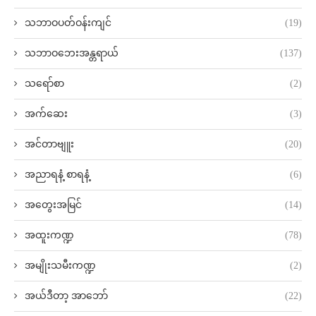
သဘာဝပတ်ဝန်းကျင်
(19)
သဘာဝဘေးအန္တရာယ်
(137)
သရော်စာ
(2)
အက်ဆေး
(3)
အင်တာဗျူး
(20)
အညာရနံ့ စာရနံ့
(6)
အတွေးအမြင်
(14)
အထူးကဏ္ဍ
(78)
အမျိုးသမီးကဏ္ဍ
(2)
အယ်ဒီတာ့ အာဘော်
(22)