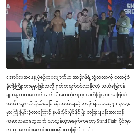
အောင်လအနေနဲ့ ပွဲစဉ်တလျှောက်မှာ အာဒိုဂန်ရဲ့ဆွဲလှဲတာကို တောင့်ခံ
နိုင်ဖို့ကြိုးစားရမှာဖြစ်သလို ရုတ်တရက်ဝင်လာနိုင်တဲ့ ဘယ်ခြေကန်
ချက်နဲ့ ဘယ်ထောက်လက်သီးတွေကိုလည်း သတိပြုသွားရမှာဖြစ်ပါ
တယ်။ တူရကီကိုယ်စားပြုထိုးသတ်နေတဲ့ အာဒိုဂန်ကတော့ ရုရှမှာမွေး
ဖွားကြီးပြင်းခဲ့တာကြောင့် နပန်းပိုင်းပိုင်နိုင်ပြီး တခြားနပန်းအားသန်
ကစားသမားတွေထက် သာလွန်တဲ့အချက်ကတော့ Stand Fight ပိုင်းမှာ
လည်း ကောင်းကောင်းကစားနိုင်တာဖြစ်ပါတယ်။