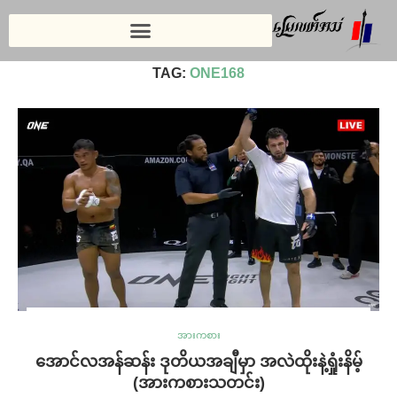
Home
»
ONE168
TAG:
ONE168
အားကစား
အောင်လအန်ဆန်း ဒုတိယအချီမှာ အလဲထိုးနဲ့ရှုံးနိမ့်
(အားကစားသတင်း)