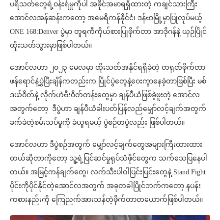
ပရိသတ်တွေရဲ့ဝန်းရံမှုကိုပါ အခိုင်အမာရရှိထားတဲ့ ကချင်သားကြီး
အောင်လအန်ဆန်းကတော့ အမေရိကန်နိုင်ငံ၊ ဒန်ဗာမြို့မှာပြုလုပ်မယ့်
ONE 168:Denver ပွဲမှာ တူရကီကိုယ်စားပြုဖိုက်တာ အာဒိုဂန်နဲ့ ယှဉ်ပြိုင်
ထိုးသတ်သွားမှာဖြစ်ပါတယ်။
အောင်လဟာ ၂၀၂၃ မေလမှာ ထိုးသတ်အနိုင်ရရှိခဲ့တဲ့ တရုတ်ဖိုက်တာ
ဖန်ရောင်နဲ့ပွဲပြီးချိန်ကတည်းက ပြိုင်ပွဲတွေနဲ့ဝေးကွာနေခဲ့တာဖြစ်ပြီး မစ်
ဒယ်ဝိတ်နဲ့ လိုက်ဟဲဗီးဝိတ်တန်းတွေမှာ ချန်ပီယံဖြစ်ခဲ့ဖူးတဲ့ အောင်လ
အတွက်တော့ ဒီပွဲဟာ ချန်ပီယံခါးပတ်ပြန်လည်မျှော်လင့်ချက်အတွက်
ခက်ခဲတဲ့စမ်းသပ်မှုကို ခံယူရမယ့် ပွဲစဉ်တပွဲလည်း ဖြစ်ပါတယ်။
အောင်လဟာ ဒီပွဲစဉ်အတွက် မျှော်လင့်ချက်တွေအများကြီးထားထား
တယ်ဆိုတာကိုတော့ သူ့ရဲ့ပြင်ဆင်မှုရုပ်သံဖိုင်တွေက သက်သေပြနေပါ
တယ်။ အမြင့်ကန်ချက်တွေ၊ လက်သီးပါဝါပြင်းပြင်းတွေနဲ့ Stand Fight
ပိုင်းကိုပိုင်နိုင်တဲ့အောင်လအတွက် အခုတခါပြိုင်ဘက်ကတော့ နပန်း
ကစားနည်းကို ကြေညက်အားသန်တဲ့ဖိုက်တာတယောက်ဖြစ်ပါတယ်။