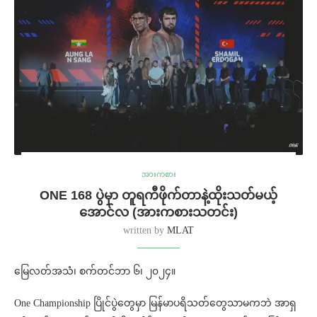
အားကစား
ONE 168 ပွဲမှာ တူရကီဖိုက်တာနဲ့ထိုးသတ်မယ့်
အောင်လ (အားကစားသတင်း)
written by
MLAT
မြေလတ်အသံ၊ စက်တင်ဘာ ၆၊ ၂၀၂၄။
One Championship ပြိုင်ပွဲတွေမှာ မြန်မာပရိသတ်တွေသာမကဘဲ အာရှ