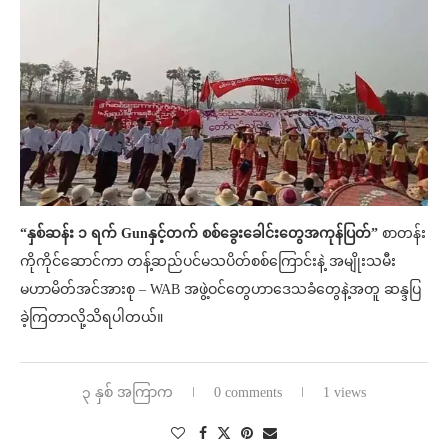
“နှစ်ဆန်း ၁ ရက် Gunနှင့်တက် စစ်ခွေးခေါင်းတွေအကုန်ပြတ်”
စာတန်း
ကိုကိုင်ဆောင်ကာ တန့်ဆည်ပင်မသပိတ်စစ်ကြောင်းနဲ့ အမျိုးသမီး
မဟာမိတ်အင်အားစု – WAB အဖွဲ့ဝင်တွေဟာဒေသခံတွေနဲ့အတူ ဆန္ဒပြ
ခဲ့ကြတာလို့သိရပါတယ်။
၃ နှစ် အကြာက
0 comments
1 views