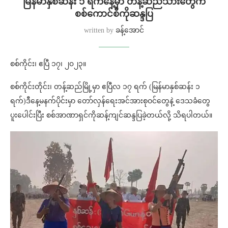
မြန်မာနှစ်ဆန်း ၁ ရက်နေ့မှာ တန့်ဆည်သားတွေက
စစ်ကောင်စီကိုဆန္ဒပြ
written by
ခန့်အောင်
စစ်ကိုင်း၊ ဧပြီ ၁၇၊ ၂၀၂၃။
စစ်ကိုင်းတိုင်း၊ တန့်ဆည်မြို့မှာ ဧပြီလ ၁၇ ရက် (မြန်မာနှစ်ဆန်း ၁
ရက်)ဒီနေ့မနက်ပိုင်းမှာ တော်လှန်ရေးအင်အားစုဝင်တွေနဲ့ ဒေသခံတွေ
ပူးပေါင်းပြီး စစ်အာဏာရှင်ကိုဆန့်ကျင်ဆန္ဒပြခဲ့တယ်လို့ သိရပါတယ်။