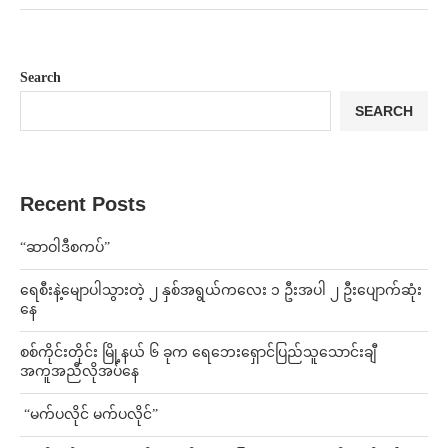
Search
SEARCH
Recent Posts
“ဆာဝါဒီစကပ်”
ရေစီးနဲ့မျောပါသွားတဲ့ ၂ နှစ်အရွယ်ကလေး ၁ ဦးအပါ ၂ ဦးပျောက်ဆုံး
နေ
စစ်ကိုင်းတိုင်း မြို့နယ် ၆ ခုက ရေဘေးရှောင်ပြည်သူသောင်းချီ
အကူအညီလိုအပ်နေ
⁨ ⁨“မက်ပလိုင် မက်ပလိုင်”