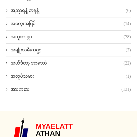
အညာရနံ့ စာရနံ့
(6)
အတွေးအမြင်
(14)
အထူးကဏ္ဍ
(78)
အမျိုးသမီးကဏ္ဍ
(2)
အယ်ဒီတာ့ အာဘော်
(22)
အလုပ်သမား
(1)
အားကစား
(131)
MYAELATT
ATHAN