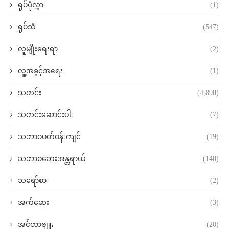
ရုပ်ပုံလွှာ
(1)
ရုပ်သံ
(547)
လူမျိုးရေးရာ
(2)
လူ့အခွင့်အရေး
(1)
သတင်း
(4,890)
သတင်းဆောင်းပါး
(7)
သဘာဝပတ်ဝန်းကျင်
(19)
သဘာဝဘေးအန္တရာယ်
(140)
သရော်စာ
(2)
အက်ဆေး
(3)
အင်တာဗျူး
(20)