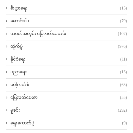
စီးပွားရေး
(15)
ဆောင်းပါး
(79)
တပတ်အတွင်း မြေလတ်သတင်း
(107)
တိုက်ပွဲ
(976)
နိုင်ငံရေး
(11)
ပညာရေး
(13)
ပေါ့ကတ်စ်
(63)
မြေလတ်ပေးစာ
(55)
မှုခင်း
(292)
ရွေးကောက်ပွဲ
(9)