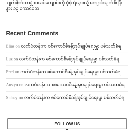
⁨⁩ ⁨ဂျက်ဖိုက်တာနဲ့ စာသင်ကျောင်းကို ဗုံးကြဲသွားလို့ ကျောင်းပျက်စီးပြီး
နွား ၁၃ ကောင်သေ
Recent Comments
Elias
on
လက်ပံတန်းက စစ်ကောင်စီခန့်အုပ်ချုပ်ရေးမှူး ပစ်သတ်ခံရ
Luz
on
လက်ပံတန်းက စစ်ကောင်စီခန့်အုပ်ချုပ်ရေးမှူး ပစ်သတ်ခံရ
Fred
on
လက်ပံတန်းက စစ်ကောင်စီခန့်အုပ်ချုပ်ရေးမှူး ပစ်သတ်ခံရ
Austyn
on
လက်ပံတန်းက စစ်ကောင်စီခန့်အုပ်ချုပ်ရေးမှူး ပစ်သတ်ခံရ
Sidney
on
လက်ပံတန်းက စစ်ကောင်စီခန့်အုပ်ချုပ်ရေးမှူး ပစ်သတ်ခံရ
FOLLOW US