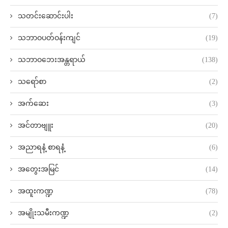
သတင်းဆောင်းပါး
(7)
သဘာဝပတ်ဝန်းကျင်
(19)
သဘာဝဘေးအန္တရာယ်
(138)
သရော်စာ
(2)
အက်ဆေး
(3)
အင်တာဗျူး
(20)
အညာရနံ့ စာရနံ့
(6)
အတွေးအမြင်
(14)
အထူးကဏ္ဍ
(78)
အမျိုးသမီးကဏ္ဍ
(2)