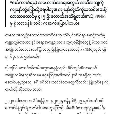
“စော်ကားခံရတဲ့ အယောက်အရေအတွက် အတိအကျကို
ကျနော်တို့ပြောလို့မရပါဘူး။ ကျနော်တို့ဆီကိုသတင်းပေးပို့
လာတာတောင်မှ ၄၊ ၅ ဦးလောက်အထိရှိတယ်။”
လို့ PPNM
မှ ရုံးတာဝန်ခံ လင်း ကဆက်ပြောပါတယ်။
ကလေးအကျဉ်းထောင်အာဏာပိုင်တွေ လိင်ပိုင်းဆိုင်ရာ နှောင့်ယှက်မှု
ကျူးလွန်တာဟာ နိုင်ငံရေးအကျဉ်းသားတွေရဲ့ဇနီးဖြစ်သူနဲ့ မိသားစုဝင်
အမျိုးသမီးတွေအပေါ် ဦးတည်ပြီးပြုလုပ်နေတာလို့ PPNMရဲ့ထုတ်ပြန်
ချက်မှာ ဖော်ပြပါတယ်။
ဒါ့အပြင် ထောင်ဝန်ထမ်းတွေအနေနဲ့လည်း နိုင်ကျဉ်းမိသားစုဝင်
အမျိုးသမီးတွေဆီကနေ ငွေကြေးအပါအဝင် နာရီ အစရှိတဲ့ အသုံး
ဆောင်ပစ္စည်းတွေ၊ ခရီးစရိတ်တောင်းခံတာတွေကိုလည်း ပြုလုပ်နေကြ
တယ်လို့ ဆိုထားပါတယ်။
၂၀၂၁ စစ်အာဏာသိမ်းချိန်ကနေ ၂၀၂၅ ဇန်နဝါရီ ၂၉ ရက်အထိ စစ်
ကောင်စီနဲ့၎င်းရဲ့လက်ပါးစေတွေကြောင့် ဖမ်းဆီးခံထားရသူစုစုပေါင်း