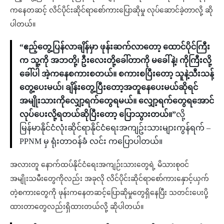
ကနေတဆင့် လိင်ပိုင်းဆိုင်ရာစော်ကားပြောဆိုမှု လုပ်ဆောင်ခဲ့တာလို့ ဆို
ပါတယ်။
“ဧည့်တွေ့ပြန်လာချိန်မှာ ဖုန်းဆက်လာတော့ ထောင်ပိုင်ကြီး
က သူ့ကို အဘတို့၊ ဦးလေးတို့ခေါ်တာကို မခေါ်နဲ့၊ ကိုကြီးလို့
ခေါ်ပါ အဲ့ကနေစကားစတယ်။ စကားစပြီးတော့ သူနဲ့သီးသန့်
တွေ့ပေးမယ်၊ ချိန်းတွေ့ပြီးတော့အတူနေပေးမယ်ဆိုရင်
အမျိုးသားကိုလျှော့ရက်တွေရမယ်။ လျှော့ရက်တွေရအောင်
လုပ်ပေးလို့ရတယ်ဆိုပြီးတော့ ပြောသွားတယ်။”
လို့
မြန်မာနိုင်ငံလုံးဆိုင်ရာနိုင်ငံရေးအကျဥ်းသားများကွန်ရက် –
PPNM မှ ရုံးတာဝန်ခံ လင်း ကပြောပါတယ်။
အလားတူ နောက်ထပ်နိုင်ငံရေးအကျဉ်းသားတွေရဲ့ မိသားစုဝင်
အမျိုးသမီးတွေကိုလည်း အခုလို လိင်ပိုင်းဆိုင်ရာစော်ကားနှောင့်ယှက်
တဲ့စကားတွေကို ဖုန်းကနေတဆင့်ပြောဆိုမှုတွေရှိနေပြီး သတင်းပေးပို့
ထားတာတွေလည်းရှိထားတယ်လို့ ဆိုပါတယ်။