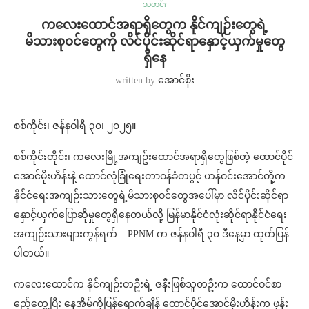
သတင်း
ကလေးထောင်အရာရှိတွေက နိုင်ကျဉ်းတွေရဲ့
မိသားစုဝင်တွေကို လိင်ပိုင်းဆိုင်ရာနှောင့်ယှက်မှုတွေ
ရှိနေ
written by
အောင်စိုး
စစ်ကိုင်း၊ ဇန်နဝါရီ ၃၀၊ ၂၀၂၅။
စစ်ကိုင်းတိုင်း၊ ကလေးမြို့အကျဥ်းထောင်အရာရှိတွေဖြစ်တဲ့ ထောင်ပိုင်
အောင်မိုးဟိန်းနဲ့ ထောင်လုံခြုံရေးတာဝန်ခံတပွင့် ဟန်ဝင်းအောင်တို့က
နိုင်ငံရေးအကျဉ်းသားတွေရဲ့မိသားစုဝင်တွေအပေါ်မှာ လိင်ပိုင်းဆိုင်ရာ
နှောင့်ယှက်ပြောဆိုမှုတွေရှိနေတယ်လို့ မြန်မာနိုင်ငံလုံးဆိုင်ရာနိုင်ငံရေး
အကျဉ်းသားများကွန်ရက် – PPNM က ဇန်နဝါရီ ၃၀ ဒီနေ့မှာ ထုတ်ပြန်
ပါတယ်။
ကလေးထောင်က နိုင်ကျဉ်းတဦးရဲ့ ဇနီးဖြစ်သူတဦးက ထောင်ဝင်စာ
ဧည့်တွေ့ပြီး နေအိမ်ကိုပြန်ရောက်ချိန် ထောင်ပိုင်အောင်မိုးဟိန်းက ဖုန်း