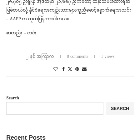
၂၈,၄၀၅ ဦးရှိပြီး အဲ့ဒီထဲမှာ ၂၁,၆၈၃ ဦးကတော့ ထိန်းသိမ်းခံထားရဆဲ
ဖြစ်တယ်လို့ နိုင်ငံရေးအကျဉ်းသားများကူညီစောင့်ရှောက်ရေးအသင်း
– AAPP က ထုတ်ပြန်ထားပါတယ်။
စာတည်း – လင်း
၂ နှစ် အကြာက
0 comments
1 views
Search
SEARCH
Recent Posts