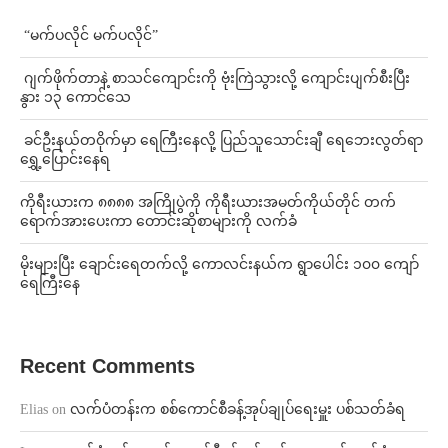
⁨ ⁨“မက်ပလိုင် မက်ပလိုင်”
⁨⁩ ⁨ဂျက်ဖိုက်တာနဲ့ စာသင်ကျောင်းကို ဗုံးကြဲသွားလို့ ကျောင်းပျက်စီးပြီး
နွား ၁၃ ကောင်သေ
⁩ ⁨ခင်ဦးနယ်တဝိုက်မှာ ရေကြီးနေလို့ ပြည်သူသောင်းချီ ရေဘေးလွတ်ရာ
ရွှေ့ပြောင်းနေရ
ကိုရီးယားက ၈၈၈၈ အကြိုပွဲကို ကိုရီးယားအမတ်ကိုယ်တိုင် တက်
ရောက်အားပေးကာ တောင်းဆိုစာများကို လက်ခံ
⁨မိုးများပြီး ချောင်းရေတက်လို့ ကောလင်းနယ်က ရွာပေါင်း ၁၀၀ ကျော်
ရေကြီးနေ
Recent Comments
Elias
on
လက်ပံတန်းက စစ်ကောင်စီခန့်အုပ်ချုပ်ရေးမှူး ပစ်သတ်ခံရ