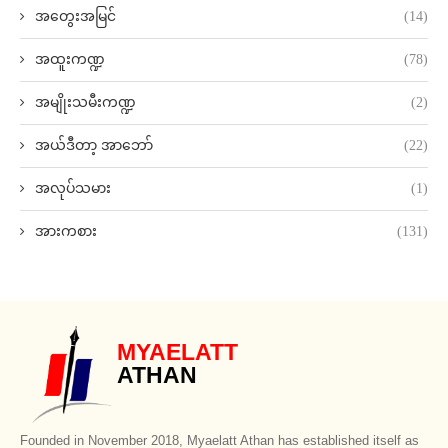
အတွေးအမြင်
(14)
အထူးကဏ္ဍ
(78)
အမျိုးသမီးကဏ္ဍ
(2)
အယ်ဒီတာ့ အာဘော်
(22)
အလုပ်သမား
(1)
အားကစား
(131)
MYAELATT
ATHAN
Founded in November 2018, Myaelatt Athan has established itself as