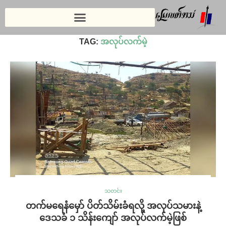
Home
»
အလုပ်လက်မဲ့
TAG:
အလုပ်လက်မဲ့
သတင်း
တက်မရေနံမှော် ပိတ်သိမ်းခံရလို့ အလုပ်သမားနဲ့
ဒေသခံ ၁ သိန်းကျော် အလုပ်လက်မဲ့ဖြစ်