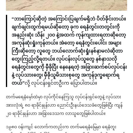
“ဘာကြောင့်ဆိုတဲ့ အကြောင်းပြချက်မရှိဘဲ ပိတ်ခိုင်းတယ်။
ချက်ချင်းထွက်ရမယ်ဆိုတော့ ခုက ရေနံတွင်းတတွင်းကို
အနည်းဆုံး သိန်း ၂၀၀ နဲ့အထက် ကုန်ကျထားရတာဆိုတော့
အကုန်ဆုံးရှုံးကုန်တယ်။ အဲတော့ ရေနံတွင်းပေါင်း အများ
ကြီးဆိုတော့ လူတွေ ဘယ်လောက်ဆုံးရှုံးနစ်နာမလဲဆိုတာ
တွေးကြည့်လို့ရတယ်။ လုပ်ငန်းလုပ်သူတွေ နစ်နာသလို
ရေနံတွင်းတွေကို မှီခိုပြီး နေနေရတဲ့ အခြားဆက်စပ်လုပ်ငန်း
နဲ့ လုပ်သားတွေ၊ မှီခိုသူမိသားစုတွေ အကုန်ဒုက္ခရောက်ရ
တယ်”
လို့ လုပ်ငန်းရှင်တဦးက ပြောပါတယ်။
တက်မရေနံမှော်ထဲမှာ လုပ်ကိုင်နေကြသူ လုပ်ငန်းရှင်တွေနဲ့ လုပ်သား
အားလုံးရဲ့ ၈၀ ရာခိုင်နှုန်းဟာ ညောင်းဦးနယ်ဒေသခံတွေဖြစ်ပြီး ကျန်
၂၀ ရာခိုင်နှုန်းဟာ အခြားဒေသက လာသူတွေဖြစ်ပါတယ်။
၁၉၈၀ ဝန်းကျင် လောက်ကတည်းက တက်မရေနံမြေမှာ ရေနံတူး