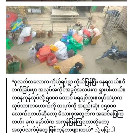
“ခုလတ်တလောက ကိုယ့်ရပ်ရွာ ကိုယ်ပြန်ပြီး နေရတယ်။ ဒီ
ဘက်ခြမ်းမှာ အလုပ်အကိုင်အခွင့်အလမ်းက ရှားပါးတယ်။
တနေကုန်လုပ်လို့ ၅၀၀၀ တောင် မရချင်ဘူး။ မှော်ထဲမှာက
လုပ်သားတယောက်ကို တရက်ကို အနည်းဆုံး ၁၅၀၀၀
လောက်ရတယ်ဆိုတော့ မိသားစုအတွက်က အဆင်ပြေကြ
တယ်။ ခုက မှော်ထဲက အကုန်ပြန်ကြရတာဆိုတော့
အလုပ်လက်မဲ့တွေ ဖြစ်ကုန်တာများတယ်”
လို့ ပြောပါ