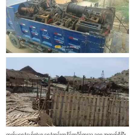
တက်မရေနံမှော်ထဲမှာ ရေနံတွင်းတနိုင်တပိုင်တူးသူ ၃၀၀ အထက်ရှိပြီး