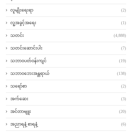
လူမျိုးရေးရာ
(2)
လူ့အခွင့်အရေး
(1)
သတင်း
(4,888)
သတင်းဆောင်းပါး
(7)
သဘာဝပတ်ဝန်းကျင်
(19)
သဘာဝဘေးအန္တရာယ်
(138)
သရော်စာ
(2)
အက်ဆေး
(3)
အင်တာဗျူး
(20)
အညာရနံ့ စာရနံ့
(6)