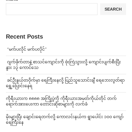
SEARCH
Recent Posts
⁨ ⁨“မက်ပလိုင် မက်ပလိုင်”
⁨⁩ ⁨ဂျက်ဖိုက်တာနဲ့ စာသင်ကျောင်းကို ဗုံးကြဲသွားလို့ ကျောင်းပျက်စီးပြီး
နွား ၁၃ ကောင်သေ
⁩ ⁨ခင်ဦးနယ်တဝိုက်မှာ ရေကြီးနေလို့ ပြည်သူသောင်းချီ ရေဘေးလွတ်ရာ
ရွှေ့ပြောင်းနေရ
ကိုရီးယားက ၈၈၈၈ အကြိုပွဲကို ကိုရီးယားအမတ်ကိုယ်တိုင် တက်
ရောက်အားပေးကာ တောင်းဆိုစာများကို လက်ခံ
⁨မိုးများပြီး ချောင်းရေတက်လို့ ကောလင်းနယ်က ရွာပေါင်း ၁၀၀ ကျော်
ရေကြီးနေ