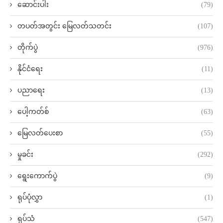
ဆောင်းပါး
(79)
တပတ်အတွင်း မြေလတ်သတင်း
(107)
တိုက်ပွဲ
(976)
နိုင်ငံရေး
(11)
ပညာရေး
(13)
ပေါ့ကတ်စ်
(63)
မြေလတ်ပေးစာ
(55)
မှုခင်း
(292)
ရွေးကောက်ပွဲ
(9)
ရုပ်ပုံလွှာ
(1)
ရုပ်သံ
(547)