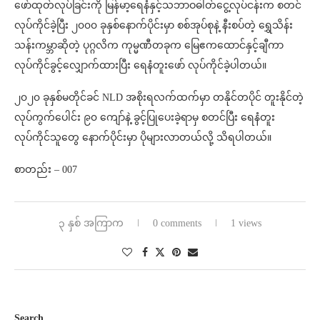
ဖော်ထုတ်လုပ်ခြင်းကို မြန်မာ့ရေနံနှင့်သဘာဝဓါတ်ငွေ့လုပ်ငန်းက စတင်
လုပ်ကိုင်ခဲ့ပြီး ၂၀၀၀ ခုနှစ်နောက်ပိုင်းမှာ စစ်အုပ်စုနဲ့ နီးစပ်တဲ့ ရွှေသိန်း
သန်းကမ္ဘာဆိုတဲ့ ပုဂ္ဂလိက ကုမ္မဏီတခုက မြေဧကထောင်နှင့်ချီကာ
လုပ်ကိုင်ခွင့်လျှောက်ထားပြီး ရေနံတူးဖော် လုပ်ကိုင်ခဲ့ပါတယ်။
၂၀၂၀ ခုနှစ်မတိုင်ခင် NLD အစိုးရလက်ထက်မှာ တနိုင်တပိုင် တူးနိုင်တဲ့
လုပ်ကွက်ပေါင်း ၉၀ ကျော်နဲ့ ခွင့်ပြုပေးခဲ့ရာမှ စတင်ပြီး ရေနံတူး
လုပ်ကိုင်သူတွေ နောက်ပိုင်းမှာ ပိုများလာတယ်လို့ သိရပါတယ်။
စာတည်း – 007
၃ နှစ် အကြာက
0 comments
1 views
Search