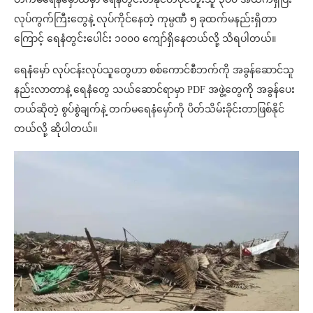
လုပ်ကွက်ကြီးတွေနဲ့ လုပ်ကိုင်နေတဲ့ ကုမ္ပဏီ ၅ ခုထက်မနည်းရှိတာ
ကြောင့် ရေနံတွင်းပေါင်း ၁၀၀၀ ကျော်ရှိနေတယ်လို့ သိရပါတယ်။
ရေနံမှော် လုပ်ငန်းလုပ်သူတွေဟာ စစ်ကောင်စီဘက်ကို အခွန်ဆောင်သူ
နည်းလာတာနဲ့ ရေနံတွေ သယ်ဆောင်ရာမှာ PDF အဖွဲ့တွေကို အခွန်ပေး
တယ်ဆိုတဲ့ စွပ်စွဲချက်နဲ့ တက်မရေနံမှော်ကို ပိတ်သိမ်းခိုင်းတာဖြစ်နိုင်
တယ်လို့ ဆိုပါတယ်။