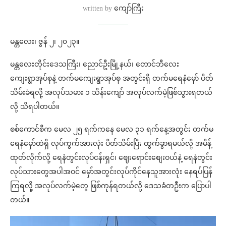
written by
ကျော်ကြီး
မန္တလေး၊ ဇွန် ၂၊ ၂၀၂၃။
မန္တလေးတိုင်းဒေသကြီး၊ ညောင်ဦးမြို့နယ်၊ တောင်ဘီလေး
ကျေးရွာအုပ်စုနဲ့ တက်မကျေးရွာအုပ်စု အတွင်းရှိ တက်မရေနံမှော် ပိတ်
သိမ်းခံရလို့ အလုပ်သမား ၁ သိန်းကျော် အလုပ်လက်မဲ့ဖြစ်သွားရတယ်
လို့ သိရပါတယ်။
စစ်ကောင်စီက မေလ ၂၅ ရက်ကနေ မေလ ၃၁ ရက်နေ့အတွင်း တက်မ
ရေနံမှော်ထဲရှိ လုပ်ကွက်အားလုံး ပိတ်သိမ်းပြီး ထွက်ခွာရမယ်လို့ အမိန့်
ထုတ်လိုက်လို့ ရေနံတွင်းလုပ်ငန်းရှင်၊ ဈေးရောင်းစျေးဝယ်နဲ့ ရေနံတွင်း
လုပ်သားတွေအပါအဝင် မှော်အတွင်းလုပ်ကိုင်နေသူအားလုံး နေရပ်ပြန်
ကြရလို့ အလုပ်လက်မဲ့တွေ ဖြစ်ကုန်ရတယ်လို့ ဒေသခံတဦးက ပြောပါ
တယ်။