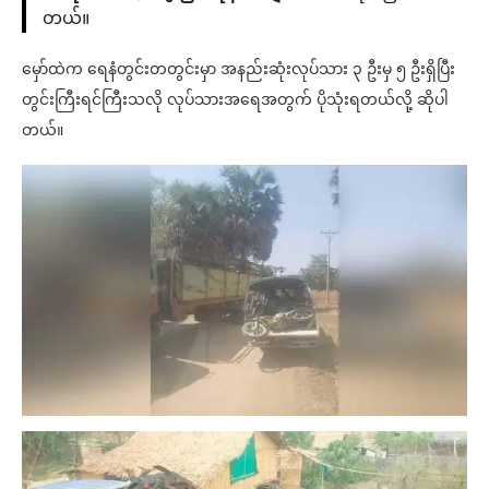
တယ်။
မှော်ထဲက ရေနံတွင်းတတွင်းမှာ အနည်းဆုံးလုပ်သား ၃ ဦးမှ ၅ ဦးရှိပြီး
တွင်းကြီးရင်ကြီးသလို လုပ်သားအရေအတွက် ပိုသုံးရတယ်လို့ ဆိုပါ
တယ်။