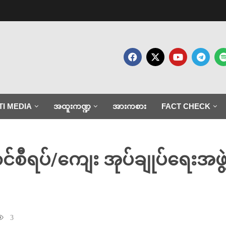
TI MEDIA
အထူးကဏ္ဍ
အားကစား
FACT CHECK
်စီရပ်/ကျေး အုပ်ချုပ်ရေးအဖ
3