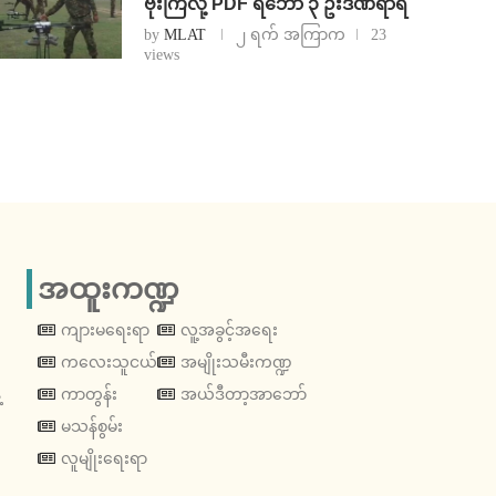
ဗုံးကြဲလို့ PDF ရဲဘော် ၃ ဦးဒဏ်ရာရ
by
MLAT
၂ ရက် အကြာက
23
views
အထူးကဏ္ဍ
ကျားမရေးရာ
လူ့အခွင့်အရေး
ကလေးသူငယ်
အမျိုးသမီးကဏ္ဍ
့
ကာတွန်း
အယ်ဒီတာ့အာဘော်
မသန်စွမ်း
လူမျိုးရေးရာ