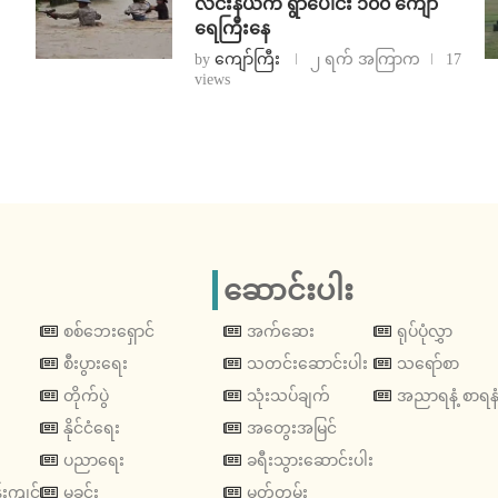
လင်းနယ်က ရွာပေါင်း ၁၀၀ ကျော်
ရေကြီးနေ
by
ကျော်ကြီး
၂ ရက် အကြာက
17
views
ဆောင်းပါး
စစ်ဘေးရှောင်
အက်ဆေး
ရုပ်ပုံလွှာ
စီးပွားရေး
သတင်းဆောင်းပါး
သရော်စာ
တိုက်ပွဲ
သုံးသပ်ချက်
အညာရနံ့ စာရနံ
နိုင်ငံရေး
အတွေးအမြင်
ပညာရေး
ခရီးသွားဆောင်းပါး
းကျင်
မှုခင်း
မှတ်တမ်း