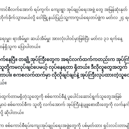
စစ်ကောင်စီလက်အောက် ရပ်ကွက်၊ ကျေးရွာ အုပ်ချုပ်ရေးအဖွဲ့ တွေ အမြန်ဆုံးနုတ်
ဲ့ တိုက်ခိုက်သွားမယ်လို့ ဝေါမြို့နယ်ပြည်သူ့ကာကွယ်ရေးတပ်ဖွဲ့က မတ်လ ၂၄ ရ
ရေးမှူး၊ ရာအိမ်မှူး၊ ဆယ်အိမ်မှူး အားလုံးပါဝင်မှာဖြစ်ပြီး မတ်လ ၃၁ ရက်နေ့
ဝန်ရှိသူက ပြောပါတယ်။
က်နေပြီ။ တချို့အုပ်ကြီးတွေက အရင်လက်ထက်ကတည်းက အုပ်ကြ
သူတို့ကမလုပ်ချင်ပေမယ့် လုပ်နေရတာ ရှိတယ်။ ဒီလိုလူတွေအတွက်
တာပါ။ စကစလက်ထက်မှာ လိုလိုချင်ချင်နဲ့ အုပ်ကြီးလုပ်ထားတဲ့သူတ
ယ်။
ွက်တာမရှိတဲ့သူတွေကို စစ်ကောင်စီနဲ့ ပူပေါင်းဆောင်ရွက်သူတွေအဖြစ်
းမှာပဲ စစ်ကောင်စီက သူတို့ လက်အောက် အုပ်ကြီးနဲ့ပျူစောထီးတွေကို လက်နက
ု့ ဆိုပါတယ်။
 စစ်ကောင်စီရပ်/ကျေးအုပ်ချုပ်ရေးအဖွဲ့တွေကို ပစ်မှတ်ထား ရှင်းလင်းတာမျိ