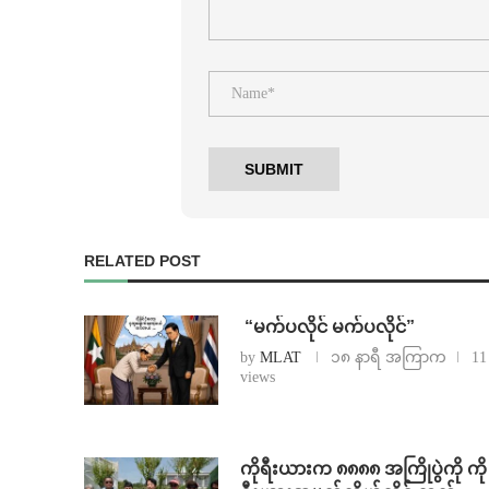
RELATED POST
⁨ ⁨“မက်ပလိုင် မက်ပလိုင်”
by
MLAT
၁၈ နာရီ အကြာက
11
views
ကိုရီးယားက ၈၈၈၈ အကြိုပွဲကို ကို