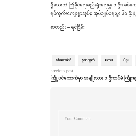
ရှိသေးဘဲ ကြံခိုင်ရေးစည်းရုံးရေးမှူး ၁ ဦး၊ စစ်ကေ
ရပ်ကွက်/ကျေးရွာအုပ်စု အုပ်ချုပ်ရေးမှူး ၆၁ ဦ
စာတည်း – ရင်ငြိမ်း
စစ်ကောင်စီ
နုတ်ထွက်
ပကဖ
ပဲခူး
previous post
ကြို့ပင်ကောက်မှာ အမျိုးသား ၁ ဦးထပ်မံ ကြိုးဆွ