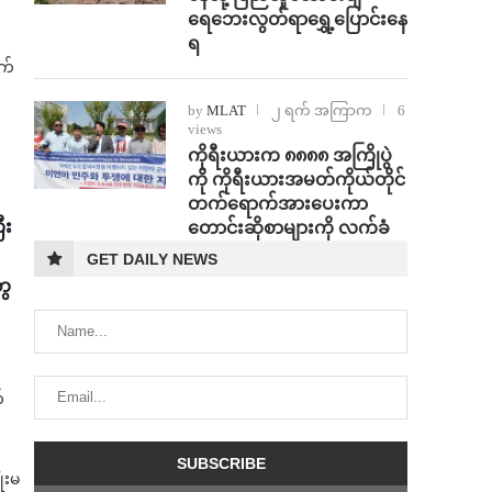
ရေဘေးလွတ်ရာရွှေ့ပြောင်းနေ
ရ
က်
by
MLAT
၂ ရက် အကြာက
6
views
ကိုရီးယားက ၈၈၈၈ အကြိုပွဲ
ကို ကိုရီးယားအမတ်ကိုယ်တိုင်
တက်ရောက်အားပေးကာ
ီး
တောင်းဆိုစာများကို လက်ခံ
GET DAILY NEWS
ွေ
်
ုးမ