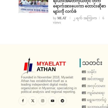
ရီးယားအမတ်ကိုယ်တိုင် တက်
ရောက်အားပေးကာ တောင်းဆိုစာ
များကို လက်ခံ
by
MLAT
၂ ရက် အကြာက
6
views
သတင်း
MYAELATT
ATHAN
သမိုင်း
Founded in November 2018, Myaelatt
အင်တာဗျူး
Athan has established itself as a
leading independent digital media
အလုပ်သမား
organization in Myanmar, specializing in
political analysis and regional reporting.
ကျမ်းမာရေး
ရွေးကောက်ပွဲ
သဘာဝပတ်ဝန်