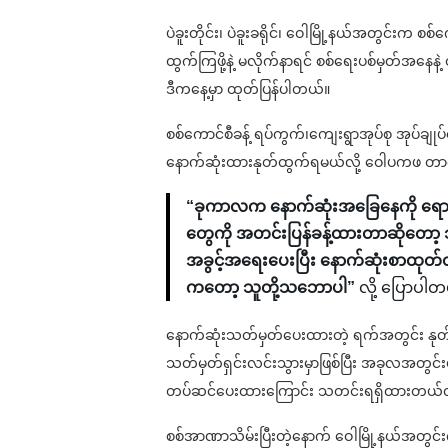
ပဲခူးတိုင်း၊ ပဲခူးခရိုင်၊ ဝေါမြို့နယ်အတွင်းက 
ထွက်ကြဖို့နဲ့ မလိုက်နာရင် စစ်ရေးပစ်မှတ်အနေန
ဒီကနေ့မှာ ထုတ်ပြန်ပါတယ်။
စစ်ကောင်စီခန့် ရပ်ကွက်၊ကျေးရွာအုပ်စု အုပ်ချုပ်
နောက်ဆုံးထားနုတ်ထွက်ရမယ်လို့ ဝေါပကဖ တာ
“ခုကာလက နောက်ဆုံးအခြေနေကို ရော
တွေကို အတင်းပြန်ခန့်ထားတာဆိုတော့ 
အခွင့်အရေးပေးပြီး နောက်ဆုံးစာထုတ်
ကတော့ သူတို့သဘောပါ”
လို့ ပြောပါတ
နောက်ဆုံးသတ်မှတ်ပေးထားတဲ့ ရက်အတွင်း နုတ်ထ
သတ်မှတ်ရှင်းလင်းသွားမှာဖြစ်ပြီး အခုလအတွင်
တပ်ဆင်ပေးထားကြောင်း သတင်းရရှိထားတယ်လိ
စစ်အာဏာသိမ်းပြီးတဲ့နောက် ဝေါမြို့နယ်အတွင်းက