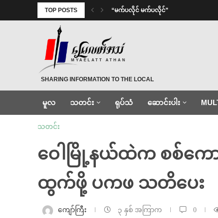
TOP POSTS
⁨ ⁨“မက်ပလိုင် မက်ပလိုင်”
MYAELATT ATHAN
SHARING INFORMATION TO THE LOCAL
မူလ
သတင်း
ရုပ်သံ
ဆောင်းပါး
MUL
သတင်း
ဝေါမြို့နယ်ထဲက စစ်ကောင
ထွက်ဖို့ ပကဖ သတိပေး
ကျော်ကြီး
၃ နှစ် အကြာက
0