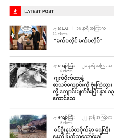
LATEST POST
by
MLAT
၁၈ နာရီ အကြာက
11 views
⁨ ⁨“မက်ပလိုင် မက်ပလိုင်”
by
ကျော်ကြီး
၂၀ နာရီ အကြာက
4 views
⁨⁩ ⁨ဂျက်ဖိုက်တာနဲ့
စာသင်ကျောင်းကို ဗုံးကြဲသွား
လို့ ကျောင်းပျက်စီးပြီး နွား ၁၃
ကောင်သေ
by
ကျော်ကြီး
၂၂ နာရီ အကြာက
9 views
⁩ ⁨ခင်ဦးနယ်တဝိုက်မှာ ရေကြီး
နေလို့ ပြည်သူသောင်းချီ