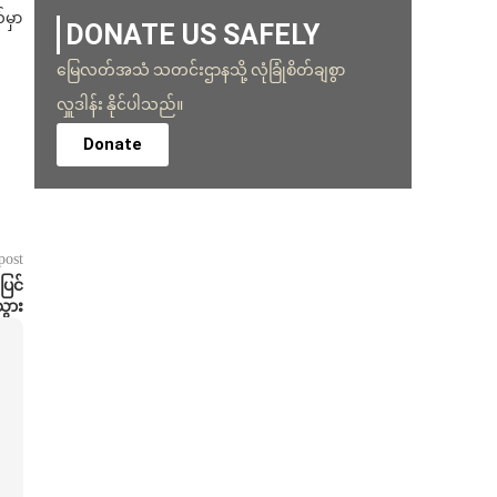
်မှာ
DONATE US SAFELY
မြေလတ်အသံ သတင်းဌာနသို့ လုံခြုံစိတ်ချစွာ
လှူဒါန်း နိုင်ပါသည်။
Donate
post
ပြင်
သွား