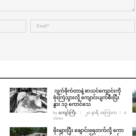
⁨⁩ ⁨ဂျက်ဖိုက်တာနဲ့ စာသင်ကျောင်းကို
ဗုံးကြဲသွားလို့ ကျောင်းပျက်စီးပြီး
နွား ၁၃ ကောင်သေ
by
ကျော်ကြီး
၂၀ နာရီ အကြာက
4
views
⁨မိုးများပြီး ချောင်းရေတက်လို့ ကော