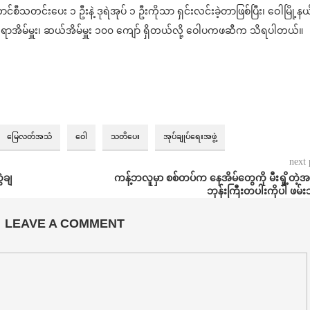
ာင်စီသတင်းပေး ၁ ဦးနဲ့ ဒုရဲအုပ် ၁ ဦးကိုသာ ရှင်းလင်းခဲ့တာဖြစ်ပြီး၊ ဝေါမြို့နယ
းနဲ့ ရာအိမ်မှူး၊ ဆယ်အိမ်မှူး ၁၀၀ ကျော် ရှိတယ်လို့ ဝေါပကဖဆီက သိရပါတယ်။
မြေလတ်အသံ
ဝေါ
သတိပေး
အုပ်ချုပ်ရေးအဖွဲ့
next 
ဲချ
ကန့်ဘလူမှာ စစ်တပ်က နေအိမ်တွေကို မီးရှို့တဲ့အ
ဘုန်းကြီးတပါးကိုပါ ဖမ်း
LEAVE A COMMENT