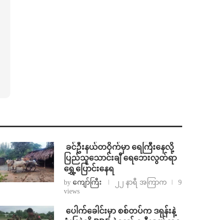
⁩ ⁨ခင်ဦးနယ်တဝိုက်မှာ ရေကြီးနေလို့
ပြည်သူသောင်းချီ ရေဘေးလွတ်ရာ
ရွှေ့ပြောင်းနေရ
by
ကျော်ကြီး
၂၂ နာရီ အကြာက
9
views
⁩ ⁨ပေါက်ခေါင်းမှာ စစ်တပ်က ဒရုန်းနဲ့