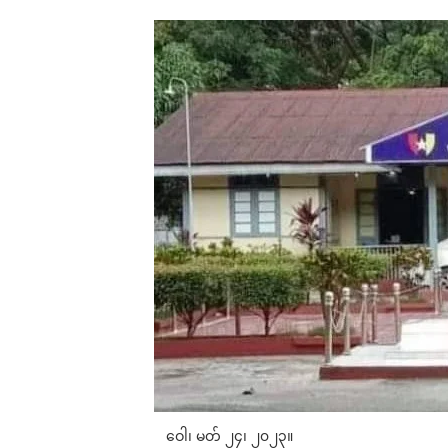
ဝေါ၊ မတ် ၂၄၊ ၂၀၂၃။